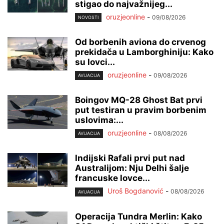
stigao do najvažnijeg...
oruzjeonline
-
09/08/2026
NOVOSTI
Od borbenih aviona do crvenog
prekidača u Lamborghiniju: Kako
su lovci...
oruzjeonline
-
09/08/2026
AVIJACIJA
Boingov MQ-28 Ghost Bat prvi
put testiran u pravim borbenim
uslovima:...
oruzjeonline
-
08/08/2026
AVIJACIJA
Indijski Rafali prvi put nad
Australijom: Nju Delhi šalje
francuske lovce...
Uroš Bogdanović
-
08/08/2026
AVIJACIJA
Operacija Tundra Merlin: Kako