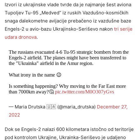
Izvori iz ukrajinske vlade tvrde da je najmanje šest aviona
Tupoljev Tu-95 „Medved“ iz ruskih Vazdušno-kosmičkih
snaga dalekometne avijacije prebačeno iz vazdušne baze
Engels-2 u avio-bazu Ukrajinsko-Seriševo nakon
tri serije
udara dronova
.
The russians evacuated 4-6 Tu-95 strategic bombers from the
Engels-2 airfield. The planes might have been transferred to
the "Ukrainka" airfield in the Amur region.
What irony in the name 😉
Is something happening? Why moving to the Far East more
than 7000km away?🤔
pic.twitter.com/M0O307yGvs
— Maria Drutska 🇺🇦 (@maria_drutska)
December 27,
2022
Dok se Engels-2 nalazi 600 kilometara istočno od teritorije
pod kontrolom Ukrajine, Ukrainka-Seriševo je udaljeno