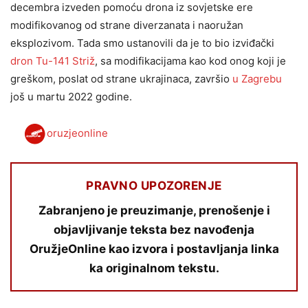
decembra izveden pomoću drona iz sovjetske ere
modifikovanog od strane diverzanata i naoružan
eksplozivom. Tada smo ustanovili da je to bio izviđački
dron Tu-141 Striž
, sa modifikacijama kao kod onog koji je
greškom, poslat od strane ukrajinaca, završio
u Zagrebu
još u martu 2022 godine.
oruzjeonline
PRAVNO UPOZORENJE
Zabranjeno je preuzimanje, prenošenje i
objavljivanje teksta bez navođenja
OružjeOnline kao izvora i postavljanja linka
ka originalnom tekstu.