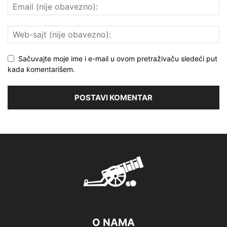
Sačuvajte moje ime i e-mail u ovom pretraživaču sledeći put
kada komentarišem.
O NAMA