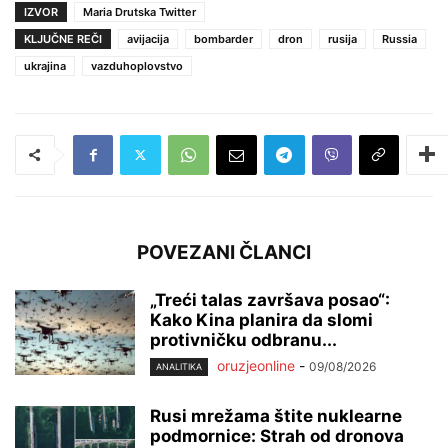
IZVOR
Maria Drutska Twitter
KLJUČNE REČI
avijacija
bombarder
dron
rusija
Russia
ukrajina
vazduhoplovstvo
POVEZANI ČLANCI
„Treći talas završava posao“:
Kako Kina planira da slomi
protivničku odbranu...
oruzjeonline
-
09/08/2026
ANALITIKA
Rusi mrežama štite nuklearne
podmornice: Strah od dronova