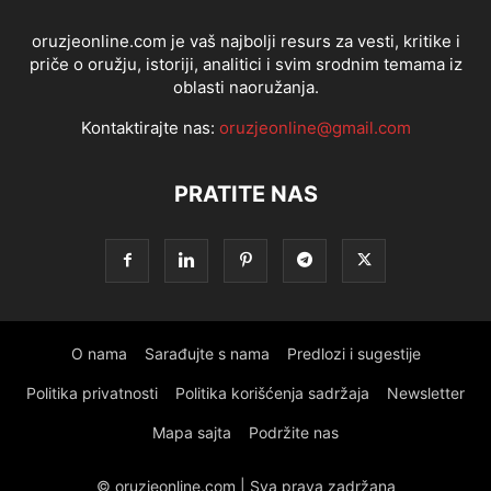
oruzjeonline.com je vaš najbolji resurs za vesti, kritike i
priče o oružju, istoriji, analitici i svim srodnim temama iz
oblasti naoružanja.
Kontaktirajte nas:
oruzjeonline@gmail.com
PRATITE NAS
O nama
Sarađujte s nama
Predlozi i sugestije
Politika privatnosti
Politika korišćenja sadržaja
Newsletter
Mapa sajta
Podržite nas
© oruzjeonline.com | Sva prava zadržana