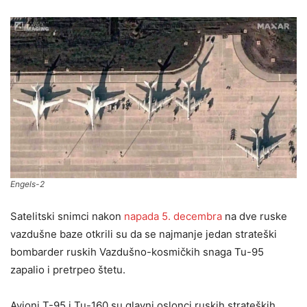
Engels-2
Satelitski snimci nakon
napada 5. decembra
na dve ruske
vazdušne baze otkrili su da se najmanje jedan strateški
bombarder ruskih Vazdušno-kosmičkih snaga Tu-95
zapalio i pretrpeo štetu.
Avioni T-95 i Tu-160 su glavni oslonci ruskih strateških