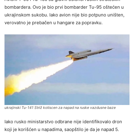
bombardera. Ovo je bio prvi bombarder Tu-95 oštećen u
ukrajinskom sukobu. Iako avion nije bio potpuno uništen,
verovatno je prebačen u hangare za popravku.
ukrajinski Tu-141 Striž kotiscen za napad na ruske vazdusne baze
Iako rusko ministarstvo odbrane nije identifikovalo dron
koji je korišćen u napadima, saopštilo je da je napad 5.