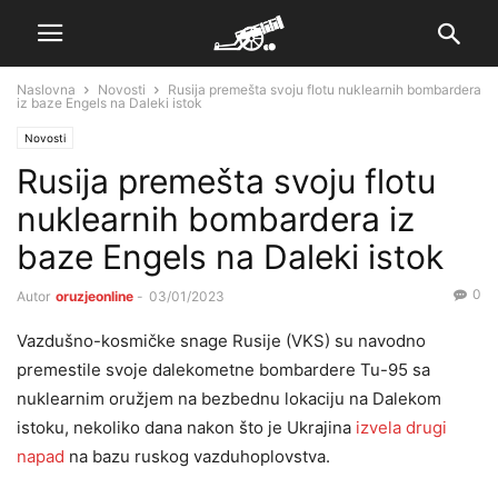
Naslovna
Novosti
Rusija premešta svoju flotu nuklearnih bombardera
iz baze Engels na Daleki istok
Novosti
Rusija premešta svoju flotu
nuklearnih bombardera iz
baze Engels na Daleki istok
0
Autor
oruzjeonline
-
03/01/2023
Vazdušno-kosmičke snage Rusije (VKS) su navodno
premestile svoje dalekometne bombardere Tu-95 sa
nuklearnim oružjem na bezbednu lokaciju na Dalekom
istoku, nekoliko dana nakon što je Ukrajina
izvela drugi
napad
na bazu ruskog vazduhoplovstva.