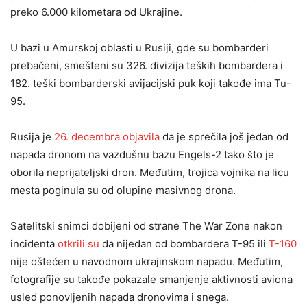
preko 6.000 kilometara od Ukrajine.
U bazi u Amurskoj oblasti u Rusiji, gde su bombarderi
prebačeni, smešteni su 326. divizija teških bombardera i
182. teški bombarderski avijacijski puk koji takođe ima Tu-
95.
Rusija je
26. decembra objavila
da je sprečila još jedan od
napada dronom na vazdušnu bazu Engels-2 tako što je
oborila neprijateljski dron. Međutim, trojica vojnika na licu
mesta poginula su od olupine masivnog drona.
Satelitski snimci dobijeni od strane The War Zone nakon
incidenta
otkrili su
da nijedan od bombardera T-95 ili
T-160
nije oštećen u navodnom ukrajinskom napadu. Međutim,
fotografije su takođe pokazale smanjenje aktivnosti aviona
usled ponovljenih napada dronovima i snega.