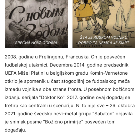
ŠTA JE RUSKOM VOJNIKU
SREĆNA NOVA GODINA
DOBRO ZA NEMCA JE SMRT
2008. godine u Frelingenu, Francuska. On je posvećen
fudbalskoj utakmici. Decembra 2014. godine predsednik
UEFA Mišel Platini u belgijskom gradu Komin-Varnetone
otkrio je spomenik u čast stogodišnjice fudbalskog meča
između vojnika s obe strane fronta. U posebnom božićnom
izdanju serijala ”Doktor Ko”, 2017. godine ovaj događaj se
tretira kao centralni u scenariju. Ni to nije sve – 29. oktobra
2021. godine švedska hevi-metal grupa ”Sabaton” objavila
je snimak pesme ”Božićno primirje” posvećen tom
događaju.