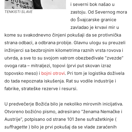
i severni bok našao u
zastoju. Od Severnog mora
TENKISTI SLAVE
do Švajcarske granice
zavladao je krvavi mir u
kome su svakodnevno činjeni pokušaji da se protivnička
strana odbaci, a odbrana probije. Glavnu ulogu su preuzeli
inžinjerci sa bezbrojnim kilometrima raznih vrsta rovova i
utvrda, a sve to su svojom vatrom obezbeđivale ”zvezde”
ovoga rata – mitraljezi, topovi (prvi put skovan izraz
topovsko meso) i
bojni otrovi
. Pri tom je logistika doživela
do tada nepoznata iskušenja. Rat su vodile industrije i
fabrike, strateške rezerve i resursi.
U predvečerje Božića bilo je nekoliko mirovnih inicijativa.
Otvoreno božićno pismo, adresirano ”ženama Nemačke i
Austrije”, potpisano od strane 101 žene sufražetkinje (
suffragette
) bilo je prvi pokušaj da se vlade zaraćenih