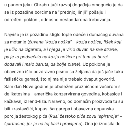
u punom jeku. Ohrabrujući razvoj događaja omogućio je da
se iz pozadine borcima na ”prednjoj liniji” pošalju i
određeni pokloni, odnosno nestandardna trebovanja.
Najviše je iz pozadine stiglo tople odeće i domaćeg duvana
za motanje (
čuvena ”kozja noška” – kozja nožica, fišek koji
je ličio na cigaretu, a i njega je virio duvan na sve strane,
pa je to podsećalo na kozju nožicu; pri tom su borci
dodavali i malo baruta, da bolje plane
). Uz poklone je
obavezno išlo pozdravno pismo sa željama da još jače tuku
fašističku gamad, što njima nije trebalo dvaput govoriti.
Sam dan Nove godine je obeležen prazničnom večerom s
delikatesima – američka konzervirana govedina, kobasice i
kačkavalj iz lend-liza. Naravno, od domaćih proizvoda tu su
bili krastavčići, kupus, šargarepa i obavezna dopunska
porcija žestokog pića (
Rusi žestoko piće zovu ”spirtnoje” –
špiritusno, jer je na toj bazi i pravljeno
). Ona je iznosila do