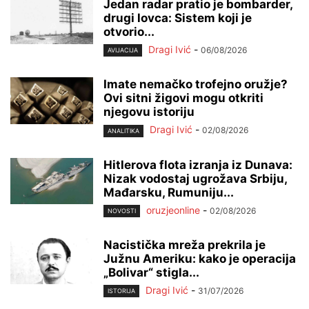
Jedan radar pratio je bombarder,
drugi lovca: Sistem koji je
otvorio...
Dragi Ivić
-
06/08/2026
AVIJACIJA
Imate nemačko trofejno oružje?
Ovi sitni žigovi mogu otkriti
njegovu istoriju
Dragi Ivić
-
02/08/2026
ANALITIKA
Hitlerova flota izranja iz Dunava:
Nizak vodostaj ugrožava Srbiju,
Mađarsku, Rumuniju...
oruzjeonline
-
02/08/2026
NOVOSTI
Nacistička mreža prekrila je
Južnu Ameriku: kako je operacija
„Bolivar“ stigla...
Dragi Ivić
-
31/07/2026
ISTORIJA