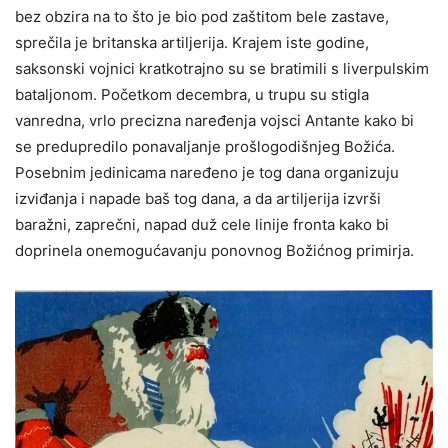
bez obzira na to što je bio pod zaštitom bele zastave,
sprečila je britanska artiljerija. Krajem iste godine,
saksonski vojnici kratkotrajno su se bratimili s liverpulskim
bataljonom. Početkom decembra, u trupu su stigla
vanredna, vrlo precizna naređenja vojsci Antante kako bi
se predupredilo ponavaljanje prošlogodišnjeg Božića.
Posebnim jedinicama naređeno je tog dana organizuju
izviđanja i napade baš tog dana, a da artiljerija izvrši
baražni, zaprečni, napad duž cele linije fronta kako bi
doprinela onemogućavanju ponovnog Božićnog primirja.