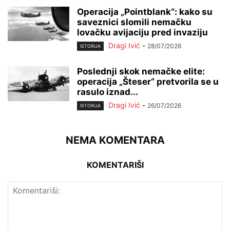
Operacija „Pointblank“: kako su
saveznici slomili nemačku
lovačku avijaciju pred invaziju
Dragi Ivić
-
28/07/2026
ISTORIJA
Poslednji skok nemačke elite:
operacija „Šteser“ pretvorila se u
rasulo iznad...
Dragi Ivić
-
26/07/2026
ISTORIJA
NEMA KOMENTARA
KOMENTARIŠI