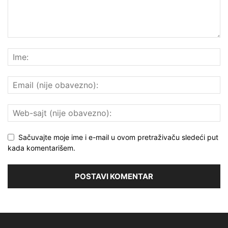
Sačuvajte moje ime i e-mail u ovom pretraživaču sledeći put
kada komentarišem.