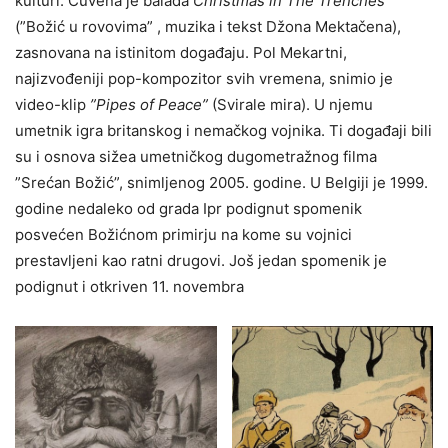
kulturi. Čuvena je balada
Christmas in The Trenches
(”Božić u rovovima” , muzika i tekst Džona Mektačena),
zasnovana na istinitom događaju. Pol Mekartni,
najizvođeniji pop-kompozitor svih vremena, snimio je
video-klip
”Pipes of Peace”
(Svirale mira). U njemu
umetnik igra britanskog i nemačkog vojnika. Ti događaji bili
su i osnova sižea umetničkog dugometražnog filma
”Srećan Božić”, snimljenog 2005. godine. U Belgiji je 1999.
godine nedaleko od grada Ipr podignut spomenik
posvećen Božićnom primirju na kome su vojnici
prestavljeni kao ratni drugovi. Još jedan spomenik je
podignut i otkriven 11. novembra