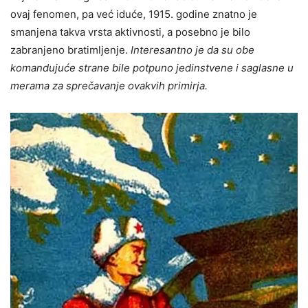
ovaj fenomen, pa već iduće, 1915. godine znatno je
smanjena takva vrsta aktivnosti, a posebno je bilo
zabranjeno bratimljenje.
Interesantno je da su obe
komandujuće strane bile potpuno jedinstvene i saglasne u
merama za sprečavanje ovakvih primirja.