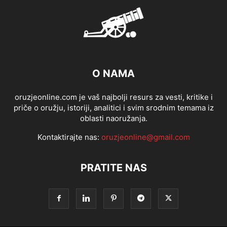
O NAMA
oruzjeonline.com je vaš najbolji resurs za vesti, kritike i
priče o oružju, istoriji, analitici i svim srodnim temama iz
oblasti naoružanja.
Kontaktirajte nas:
oruzjeonline@gmail.com
PRATITE NAS