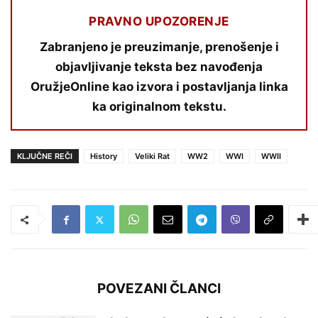
PRAVNO UPOZORENJE
Zabranjeno je preuzimanje, prenošenje i
objavljivanje teksta bez navođenja
OružjeOnline kao izvora i postavljanja linka
ka originalnom tekstu.
KLJUČNE REČI
History
Veliki Rat
WW2
WWI
WWII
POVEZANI ČLANCI