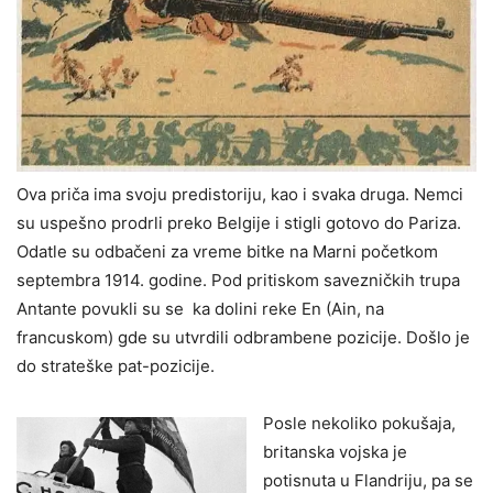
Ova priča ima svoju predistoriju, kao i svaka druga. Nemci
su uspešno prodrli preko Belgije i stigli gotovo do Pariza.
Odatle su odbačeni za vreme bitke na Marni početkom
septembra 1914. godine. Pod pritiskom savezničkih trupa
Antante povukli su se ka dolini reke En (Ain, na
francuskom) gde su utvrdili odbrambene pozicije. Došlo je
do strateške pat-pozicije.
Posle nekoliko pokušaja,
britanska vojska je
potisnuta u Flandriju, pa se