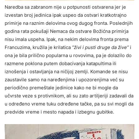
Naredba sa zabranom nije u potpunosti ostvarena jer je
izvestan broj jedinica ipak uspeo da ostvari kratkotrajno
primirje na raznim delovima ovog dugog fronta. Poslednjih
godina rata pokušaji Nemaca da ostvare Božićna primirja
nisu imala uspeha. Ipak, na nekim delovima fronta prema
Francuzima, kružila je krilatica
”živi i pusti druge da žive”
i
ona je bila prilično popularna u rovovima, pa je dolazilo do
razmene poklona putem dobacivanja katapultima ili
iznošenja i ostavljanja na ničijoj zemlji. Komande se nisu
zaustavile samo na naređenjima i upozorenjima već su
periodično premeštale jedinice kako ne bi mogle da
učvrste veze s protivnikom, ali su zato artiljeriji zadavali da
u određeno vreme tuku određene tačke, pa su svi mogli da
predvide vreme i mesto napada i izbegnu gubitke.