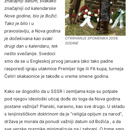
značajniji datum, svakako
značajniji od kalendarske
Nove godine, bio je Božić.
Tako je bilo i u
pravoslavlju, a Nova godina
je dočekivana kao svaki
OTKRIVANJE SPOMENIKA 2008.
GODINE
drugi dan u kalendaru, tek
nešto svečanije.
Svedoci
smo da se u Engleskoj prvog januara (ako tako padne
raspored) igraju utakmice Premijer lige ili FA kupa, turneja
Četiri skakaonice je takođe u vreme smene godina.
Kako se dogodilo da u SSSR i zemljama koje su potpale
pod njegov ideološki uticaj dođe do toga da Nova godina
postane važnija? Planski, naravno, kao sve drugo. U skladu
s lenjinističkom doktrinom da je ”religija opijum za narod”,
država je morala da ponudi važniji datum od Božića , a da
sve verske praznike minimalizuje pa i zabrani. O tome smo