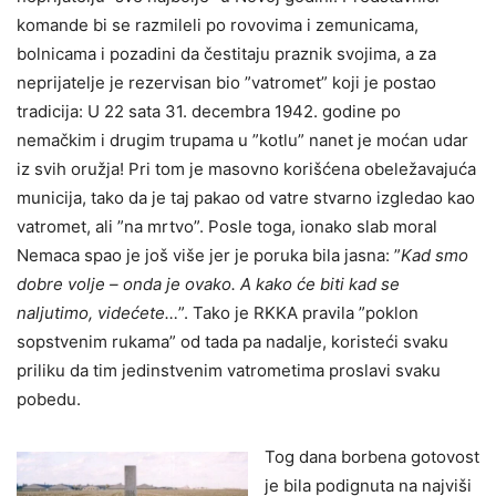
komande bi se razmileli po rovovima i zemunicama,
bolnicama i pozadini da čestitaju praznik svojima, a za
neprijatelje je rezervisan bio ”vatromet” koji je postao
tradicija: U 22 sata 31. decembra 1942. godine po
nemačkim i drugim trupama u ”kotlu” nanet je moćan udar
iz svih oružja! Pri tom je masovno korišćena obeležavajuća
municija, tako da je taj pakao od vatre stvarno izgledao kao
vatromet, ali ”na mrtvo”. Posle toga, ionako slab moral
Nemaca spao je još više jer je poruka bila jasna: ”
Kad smo
dobre volje – onda je ovako. A kako će biti kad se
naljutimo, videćete…
”. Tako je RKKA pravila ”poklon
sopstvenim rukama” od tada pa nadalje, koristeći svaku
priliku da tim jedinstvenim vatrometima proslavi svaku
pobedu.
Tog dana borbena gotovost
je bila podignuta na najviši