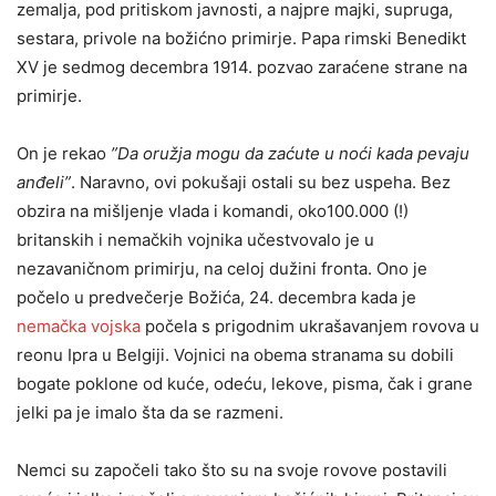
zemalja, pod pritiskom javnosti, a najpre majki, supruga,
sestara, privole na božićno primirje. Papa rimski Benedikt
XV je sedmog decembra 1914. pozvao zaraćene strane na
primirje.
On je rekao
”Da oružja mogu da zaćute u noći kada pevaju
anđeli”
. Naravno, ovi pokušaji ostali su bez uspeha. Bez
obzira na mišljenje vlada i komandi, oko100.000 (!)
britanskih i nemačkih vojnika učestvovalo je u
nezavaničnom primirju, na celoj dužini fronta. Ono je
počelo u predvečerje Božića, 24. decembra kada je
nemačka vojska
počela s prigodnim ukrašavanjem rovova u
reonu Ipra u Belgiji. Vojnici na obema stranama su dobili
bogate poklone od kuće, odeću, lekove, pisma, čak i grane
jelki pa je imalo šta da se razmeni.
Nemci su započeli tako što su na svoje rovove postavili