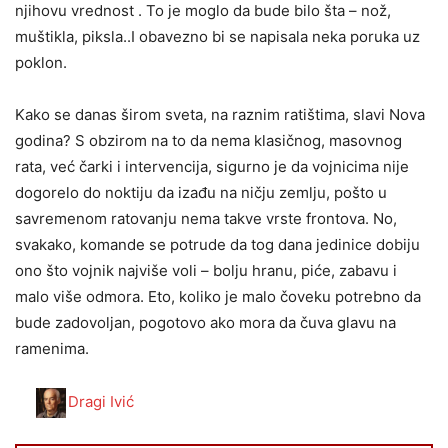
njihovu vrednost . To je moglo da bude bilo šta – nož,
muštikla, piksla..I obavezno bi se napisala neka poruka uz
poklon.
Kako se danas širom sveta, na raznim ratištima, slavi Nova
godina? S obzirom na to da nema klasičnog, masovnog
rata, već čarki i intervencija, sigurno je da vojnicima nije
dogorelo do noktiju da izađu na ničju zemlju, pošto u
savremenom ratovanju nema takve vrste frontova. No,
svakako, komande se potrude da tog dana jedinice dobiju
ono što vojnik najviše voli – bolju hranu, piće, zabavu i
malo više odmora. Eto, koliko je malo čoveku potrebno da
bude zadovoljan, pogotovo ako mora da čuva glavu na
ramenima.
Dragi Ivić