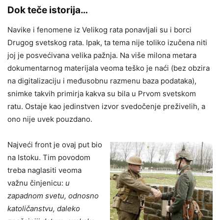
Dok teče istorija…
Navike i fenomene iz Velikog rata ponavljali su i borci
Drugog svetskog rata. Ipak, ta tema nije toliko izučena niti
joj je posvećivana velika pažnja. Na više milona metara
dokumentarnog materijala veoma teško je naći (bez obzira
na digitalizaciju i međusobnu razmenu baza podataka),
snimke takvih primirja kakva su bila u Prvom svetskom
ratu. Ostaje kao jedinstven izvor svedočenje preživelih, a
ono nije uvek pouzdano.
Najveći front je ovaj put bio
na Istoku. Tim povodom
treba naglasiti veoma
važnu činjenicu:
u
zapadnom svetu, odnosno
katoličanstvu, daleko