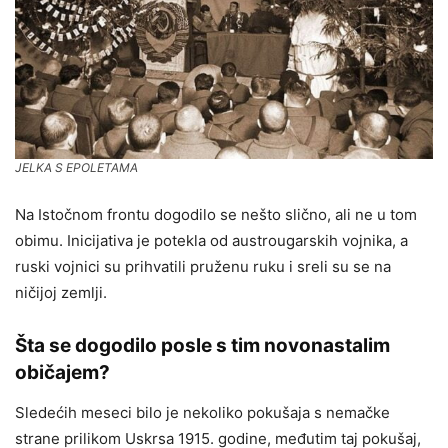
JELKA S EPOLETAMA
Na Istočnom frontu dogodilo se nešto slično, ali ne u tom
obimu. Inicijativa je potekla od austrougarskih vojnika, a
ruski vojnici su prihvatili pruženu ruku i sreli su se na
ničijoj zemlji.
Šta se dogodilo posle s tim novonastalim
običajem?
Sledećih meseci bilo je nekoliko pokušaja s nemačke
strane prilikom Uskrsa 1915. godine, međutim taj pokušaj,