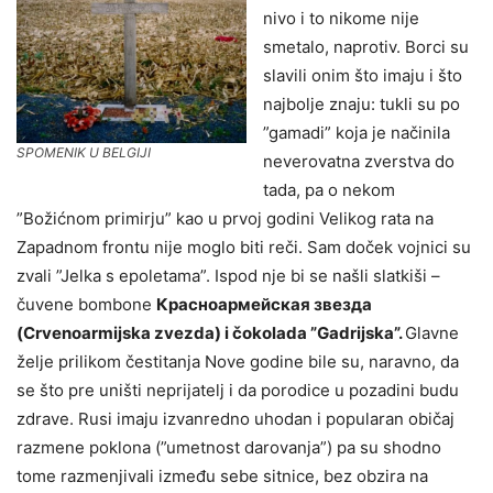
nivo i to nikome nije
smetalo, naprotiv. Borci su
slavili onim što imaju i što
najbolje znaju: tukli su po
”gamadi” koja je načinila
SPOMENIK U BELGIJI
neverovatna zverstva do
tada, pa o nekom
”Božićnom primirju” kao u prvoj godini Velikog rata na
Zapadnom frontu nije moglo biti reči. Sam doček vojnici su
zvali ”Jelka s epoletama”. Ispod nje bi se našli slatkiši –
čuvene bombone
Красноармейская звезда
(Crvenoarmijska zvezda) i čokolada ”Gadrijska”.
Glavne
želje prilikom čestitanja Nove godine bile su, naravno, da
se što pre uništi neprijatelj i da porodice u pozadini budu
zdrave. Rusi imaju izvanredno uhodan i popularan običaj
razmene poklona (”umetnost darovanja”) pa su shodno
tome razmenjivali između sebe sitnice, bez obzira na