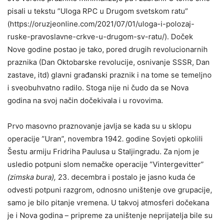
pisali u tekstu ”Uloga RPC u Drugom svetskom ratu”
(https://oruzjeonline.com/2021/07/01/uloga-i-polozaj-
ruske-pravoslavne-crkve-u-drugom-sv-ratu/). Doček
Nove godine postao je tako, pored drugih revolucionarnih
praznika (Dan Oktobarske revolucije, osnivanje SSSR, Dan
zastave, itd) glavni građanski praznik i na tome se temeljno
i sveobuhvatno radilo. Stoga nije ni čudo da se Nova
godina na svoj način dočekivala i u rovovima.
Prvo masovno praznovanje javlja se kada su u sklopu
operacije ”Uran”, novembra 1942. godine Sovjeti opkolili
Šestu armiju Fridriha Paulusa u Staljingradu. Za njom je
usledio potpuni slom nemačke operacije ”Vintergevitter”
(zimska bura),
23. decembra i postalo je jasno kuda će
odvesti potpuni razgrom, odnosno uništenje ove grupacije,
samo je bilo pitanje vremena. U takvoj atmosferi dočekana
je i Nova godina – pripreme za uništenje neprijatelja bile su