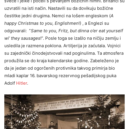
sveće i jelke i počeli s pevanjem božićnih himni. Britanci su
uzvratili na isti način. Nastavili su da dovikuju božićne
čestitke jedni drugima. Nemci na lošem engleskom (
A
happy Christmas to you, Englishmen
!) , a Englezi su
odgovarali: ”
Same to you, Fritz, but dinna o’er eat yourself
wi’ they sausages
!”. Posle toga se izašlo na ničiju zemlju i
usledila je razmena poklona. Artiljerija je zaćutala. Vojnici
su zajednički činodejstvovali nad poginulima. Ta atmosfera
produžila se do kraja kalendarske godine. Zabeleženo je
da je jedan od ogorčenih protivnika takvog primirja bio
mladi kaplar 16. bavarskog rezervnog pešadijskog puka
Adolf
Hitler
.