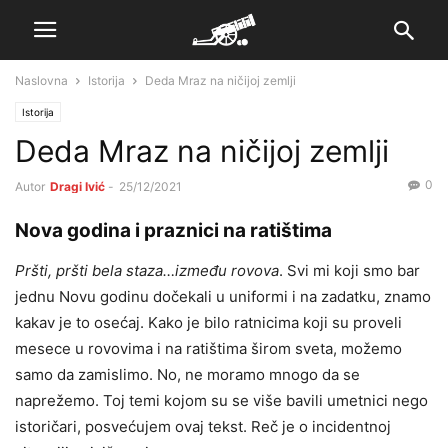
Naslovna
Istorija
Deda Mraz na ničijoj zemlji
Istorija
Deda Mraz na ničijoj zemlji
0
Autor
Dragi Ivić
-
25/12/2021
Nova godina i praznici na ratištima
Pršti, pršti bela staza…između rovova
. Svi mi koji smo bar
jednu Novu godinu dočekali u uniformi i na zadatku, znamo
kakav je to osećaj. Kako je bilo ratnicima koji su proveli
mesece u rovovima i na ratištima širom sveta, možemo
samo da zamislimo. No, ne moramo mnogo da se
naprežemo. Toj temi kojom su se više bavili umetnici nego
istoričari, posvećujem ovaj tekst. Reč je o incidentnoj