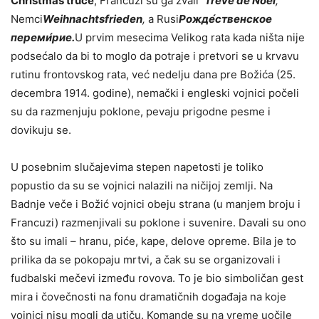
Christmas truce
; Francuzi su ga zvali
Trêve de Noël
,
Nemci
Weihnachtsfrieden
,
a Rusi
Рожде́ственское
переми́рие.
U prvim mesecima Velikog rata kada ništa nije
podsećalo da bi to moglo da potraje i pretvori se u krvavu
rutinu frontovskog rata, već nedelju dana pre Božića (25.
decembra 1914. godine), nemački i engleski vojnici počeli
su da razmenjuju poklone, pevaju prigodne pesme i
dovikuju se.
U posebnim slučajevima stepen napetosti je toliko
popustio da su se vojnici nalazili na ničijoj zemlji. Na
Badnje veče i Božić vojnici obeju strana (u manjem broju i
Francuzi) razmenjivali su poklone i suvenire. Davali su ono
što su imali – hranu, piće, kape, delove opreme. Bila je to
prilika da se pokopaju mrtvi, a čak su se organizovali i
fudbalski mečevi između rovova. To je bio simboličan gest
mira i čovečnosti na fonu dramatičnih događaja na koje
vojnici nisu mogli da utiču. Komande su na vreme uočile