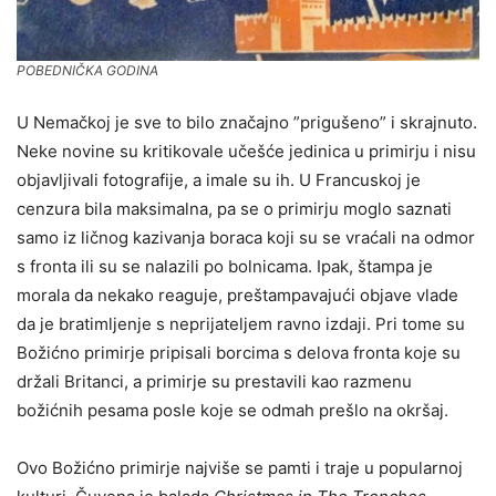
POBEDNIČKA GODINA
U Nemačkoj je sve to bilo značajno ”prigušeno” i skrajnuto.
Neke novine su kritikovale učešće jedinica u primirju i nisu
objavljivali fotografije, a imale su ih. U Francuskoj je
cenzura bila maksimalna, pa se o primirju moglo saznati
samo iz ličnog kazivanja boraca koji su se vraćali na odmor
s fronta ili su se nalazili po bolnicama. Ipak, štampa je
morala da nekako reaguje, preštampavajući objave vlade
da je bratimljenje s neprijateljem ravno izdaji. Pri tome su
Božićno primirje pripisali borcima s delova fronta koje su
držali Britanci, a primirje su prestavili kao razmenu
božićnih pesama posle koje se odmah prešlo na okršaj.
Ovo Božićno primirje najviše se pamti i traje u popularnoj