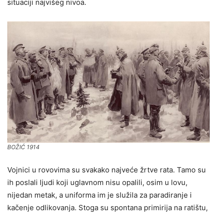
situaciji najvišeg nivoa.
BOŽIĆ 1914
Vojnici u rovovima su svakako najveće žrtve rata. Tamo su
ih poslali ljudi koji uglavnom nisu opalili, osim u lovu,
nijedan metak, a uniforma im je služila za paradiranje i
kačenje odlikovanja. Stoga su spontana primirija na ratištu,