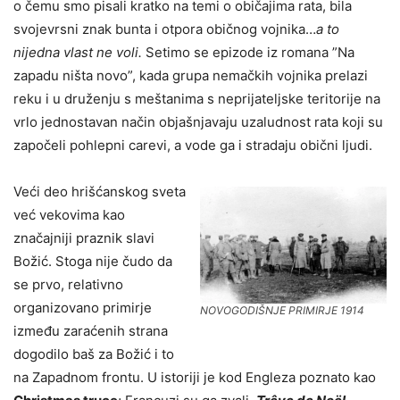
o čemu smo pisali kratko na temi o običajima rata, bila
svojevrsni znak bunta i otpora običnog vojnika…
a to
nijedna vlast ne voli.
Setimo se epizode iz romana ”Na
zapadu ništa novo”, kada grupa nemačkih vojnika prelazi
reku i u druženju s meštanima s neprijateljske teritorije na
vrlo jednostavan način objašnjavaju uzaludnost rata koji su
započeli pohlepni carevi, a vode ga i stradaju obični ljudi.
Veći deo hrišćanskog sveta
već vekovima kao
značajniji praznik slavi
Božić. Stoga nije čudo da
se prvo, relativno
organizovano primirje
NOVOGODIŠNJE PRIMIRJE 1914
između zaraćenih strana
dogodilo baš za Božić i to
na Zapadnom frontu. U istoriji je kod Engleza poznato kao