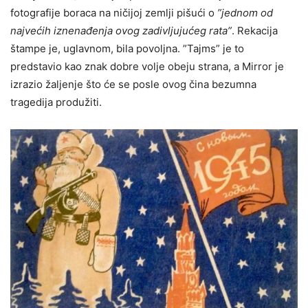
fotografije boraca na ničijoj zemlji pišući o
”jednom od
najvećih iznenađenja ovog zadivljujućeg rata”
. Rekacija
štampe je, uglavnom, bila povoljna. ”Tajms” je to
predstavio kao znak dobre volje obeju strana, a Mirror je
izrazio žaljenje što će se posle ovog čina bezumna
tragedija produžiti.