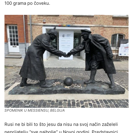
100 grama po čoveku.
SPOMENIK U MESSIENSU, BELGIJA
Rusi ne bi bili to što jesu da nisu na svoj način zaželeli
neprijatelju ”sve najbolje” u Novoj godini. Predstavnici