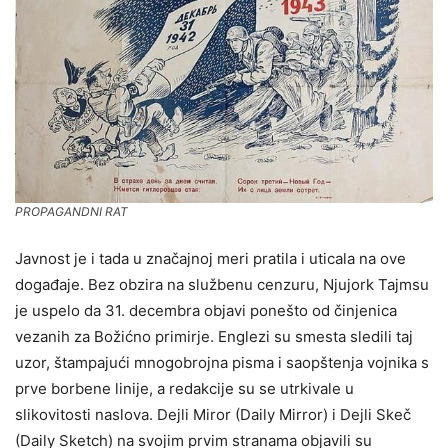
PROPAGANDNI RAT
Javnost je i tada u značajnoj meri pratila i uticala na ove
događaje. Bez obzira na službenu cenzuru, Njujork Tajmsu
je uspelo da 31. decembra objavi ponešto od činjenica
vezanih za Božićno primirje. Englezi su smesta sledili taj
uzor, štampajući mnogobrojna pisma i saopštenja vojnika s
prve borbene linije, a redakcije su se utrkivale u
slikovitosti naslova. Dejli Miror (Daily Mirror) i Dejli Skeč
(Daily Sketch) na svojim prvim stranama objavili su