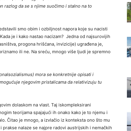
n razlog da se s njime suočimo i stalno na to
edstavili smo obim i ozbiljnost napora koje su nacisti
 Kada je i kako nastao nacizam? Jedna od najsurovijih
asništva, progona hrišćana, invizicije) ugrađena je,
 priznamo ili ne. Na sreću, mnogo više ljudi je spremno
onalsozialismus
) mora se konkretnije opisati i
 omogućuje njegovim pristalicama da relativizuju tu
govim dolaskom na vlast. Taj iskompleksirani
mnogim teorijama spajajući ih onako kako je to njemu i
. Čitao je mnogo, a izvlačio iz konteksta ono što mu
 i prakse nalaze se najpre radovi austrijskih i nemačkih