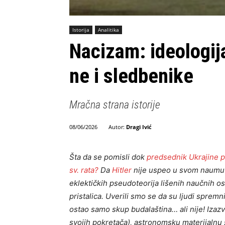
Istorija
Analitika
Nacizam: ideologija 
ne i sledbenike
Mračna strana istorije
Autor:
Dragi Ivić
08/06/2026
Šta da se pomisli dok
predsednik Ukrajine 
sv. rata?
Da
Hitler
nije uspeo u svom naumu n
eklektičkih pseudoteorija lišenih naučnih o
pristalica. Uverili smo se da su ljudi spremn
ostao samo skup budalaština… ali nije! Izazv
svojih pokretača), astronomsku materijalnu št