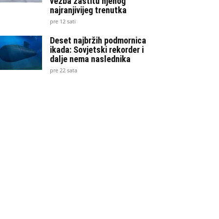
vežba zaštitu njenog
najranjivijeg trenutka
pre 12 sati
Deset najbržih podmornica
ikada: Sovjetski rekorder i
dalje nema naslednika
pre 22 sata