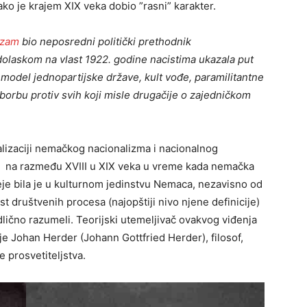
lako je krajem XIX veka dobio ”rasni” karakter.
izam
bio neposredni politički prethodnik
 dolaskom na vlast 1922. godine nacistima ukazala put
 model jednopartijske države, kult vođe, paramilitantne
borbu protiv svih koji misle drugačije o zajedničkom
kalizaciji nemačkog nacionalizma i nacionalnog
se na razmeđu XVIII u XIX veka u vreme kada nemačka
eje bila je u kulturnom jedinstvu Nemaca, nezavisno od
 društvenih procesa (najopštiji nivo njene definicije)
 odlično razumeli. Teorijski utemeljivač ovakvog viđenja
je Johan Herder (Johann Gottfried Herder), filosof,
re prosvetiteljstva.