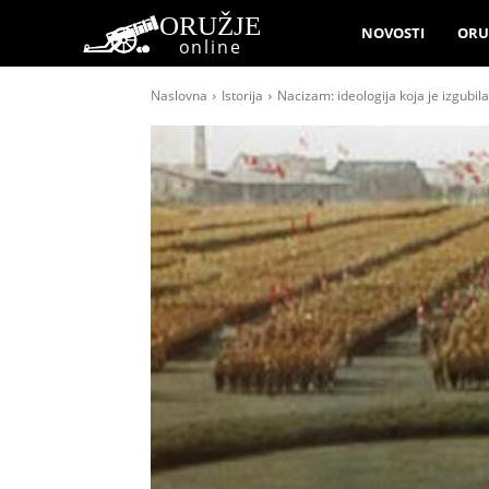
ORUŽJE
NOVOSTI
ORU
online
Naslovna
Istorija
Nacizam: ideologija koja je izgubila 