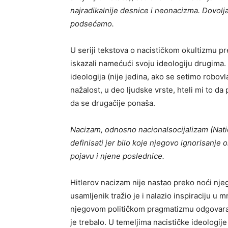
najradikalnije desnice i neonacizma. Dovolja
podsećamo.
U seriji tekstova o nacističkom okultizmu pr
iskazali namećući svoju ideologiju drugima.
ideologija (nije jedina, ako se setimo robovl
nažalost, u deo ljudske vrste, hteli mi to da
da se drugačije ponaša.
Nacizam, odnosno nacionalsocijalizam (
Nati
definisati jer bilo koje njegovo ignorisanje
pojavu i njene poslednice.
Hitlerov nacizam nije nastao preko noći nje
usamljenik tražio je i nalazio inspiraciju u 
njegovom političkom pragmatizmu odgovaralo
je trebalo. U temeljima nacističke ideologije