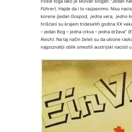
Posle toga lako je skovan slogan: ”Jedan nar
Führer
). Hajde da i to razjasnimo. Nisu nacist
korene
(jedan Gospod, jedna vera, jedno k
hrišćani su krajem tridesetih godina XX veka
– jedan Bog – jedna crkva – jedna država”
(
E
Reich)
. Na taj način želeli su da uklone ras
najpoznatiji oblik smestili austrijski nacis