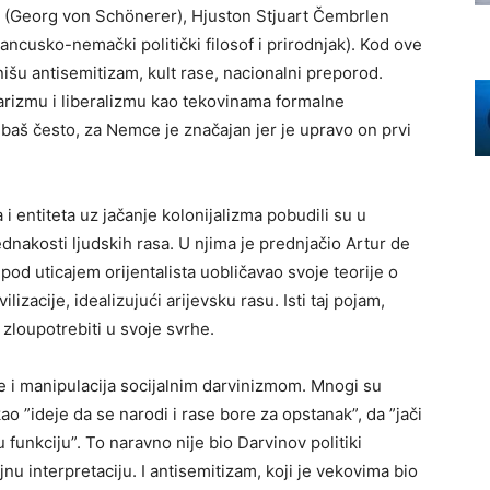
r (Georg von Schönerer), Hjuston Stjuart Čembrlen
cusko-nemački politički filosof i prirodnjak). Kod ove
inišu antisemitizam, kult rase, nacionalni preporod.
rizmu i liberalizmu kao tekovinama formalne
baš često, za Nemce je značajan jer je upravo on prvi
i entiteta uz jačanje kolonijalizma pobudili su u
dnakosti ljudskih rasa. U njima je prednjačio Artur de
od uticajem orijentalista uobličavao svoje teorije o
izacije, idealizujući arijevsku rasu. Isti taj pojam,
 i zloupotrebiti u svoje svrhe.
je i manipulacija socijalnim darvinizmom. Mnogi su
ao ”ideje da se narodi i rase bore za opstanak”, da ”jači
u funkciju”. To naravno nije bio Darvinov politiki
jnu interpretaciju. I antisemitizam, koji je vekovima bio