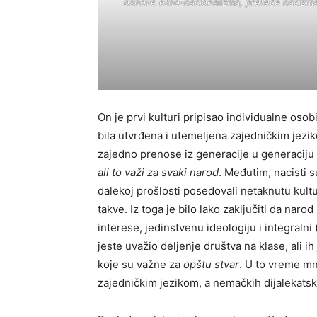
osnove etno-nacionalizma, preteče nacizm
On je prvi kulturi pripisao individualne oso
bila utvrđena i utemeljena zajedničkim jez
zajedno prenose iz generacije u generaciju 
ali to važi za svaki narod
. Međutim, nacisti su
dalekoj prošlosti posedovali netaknutu kultu
takve. Iz toga je bilo lako zaključiti da naro
interese, jedinstvenu ideologiju i integralni
jeste uvažio deljenje društva na klase, ali 
koje su važne za
opštu stvar
. U to vreme mno
zajedničkim jezikom, a nemačkih dijalekatsk