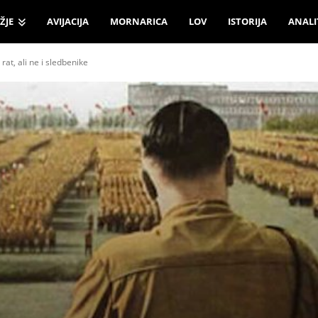
ŽJE
AVIJACIJA
MORNARICA
LOV
ISTORIJA
ANALI
rat, ali ne i sledbenike