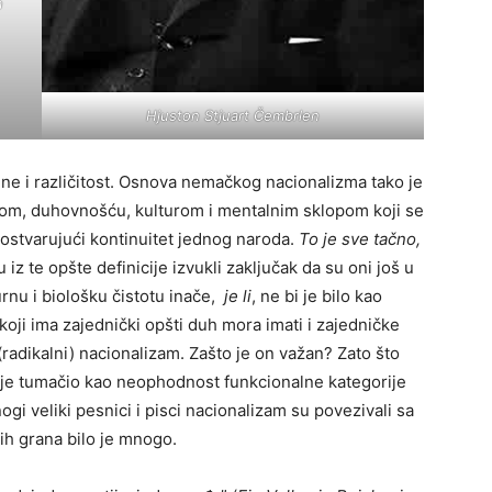
a
Hjuston Stjuart Čembrlen
bine i različitost. Osnova nemačkog nacionalizma tako je
ikom, duhovnošću, kulturom i mentalnim sklopom koji se
ostvarujući kontinuitet jednog naroda.
To je sve tačno,
 iz te opšte definicije izvukli zaključak da su oni još u
rnu i biološku čistotu inače,
je li
, ne bi je bilo kao
d koji ima zajednički opšti duh mora imati i zajedničke
 (radikalni) nacionalizam. Zašto je on važan? Zato što
ih je tumačio kao neophodnost funkcionalne kategorije
gi veliki pesnici i pisci nacionalizam su povezivali sa
ih grana bilo je mnogo.