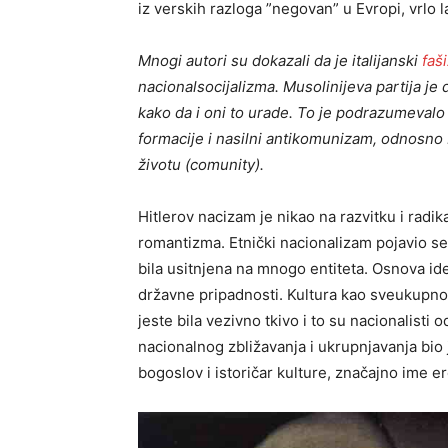
iz verskih razloga ”negovan” u Evropi, vrlo 
Mnogi autori su dokazali da je italijanski
faš
nacionalsocijalizma. Musolinijeva partija je
kako da i oni to urade. To je podrazumevalo
formacije i nasilni antikomunizam, odnosno 
životu (comunity).
Hitlerov nacizam je nikao na razvitku i radi
romantizma. Etnički nacionalizam pojavio 
bila usitnjena na mnogo entiteta. Osnova id
državne pripadnosti. Kultura kao sveukupnost
jeste bila vezivno tkivo i to su nacionalisti
nacionalnog zbližavanja i ukrupnjavanja bio 
bogoslov i istoričar kulture, značajno ime e