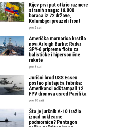
Kijev prvi put otkrio razmere
stranih snaga: 16.000
boraca iz 72 države,
Kolumbijci preuzeli front
pre 5 sati
Američka mornarica krstila
novi Arleigh Burke: Radar
SPY-6 priprema flotu za
balističke i hipersonične
rakete
pre 8 sati
Jurišni brod USS Essex
postao plutajuća fabrika:
Amerikanci odštampali 12
FPV dronova usred Pacifika
pre 10 sati
Šta je juršnik A-10 tražio
iznad nuklearne
podmornice? Pentagon