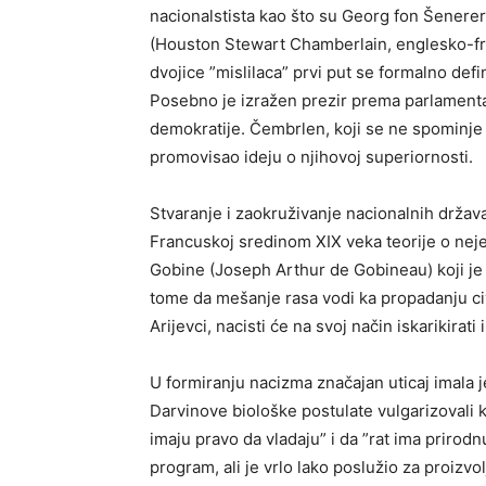
nacionalstista kao što su Georg fon Šenere
(Houston Stewart Chamberlain, englesko-fran
dvojice ”mislilaca” prvi put se formalno def
Posebno je izražen prezir prema parlamenta
demokratije. Čembrlen, koji se ne spominje 
promovisao ideju o njihovoj superiornosti.
Stvaranje i zaokruživanje nacionalnih država 
Francuskoj sredinom XIX veka teorije o neje
Gobine (Joseph Arthur de Gobineau) koji je p
tome da mešanje rasa vodi ka propadanju civil
Arijevci, nacisti će na svoj način iskarikirati
U formiranju nacizma značajan uticaj imala 
Darvinove biološke postulate vulgarizovali k
imaju pravo da vladaju” i da ”rat ima prirodn
program, ali je vrlo lako poslužio za proizvol