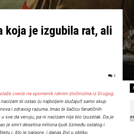
koja je izgubila rat, ali
5
polaže cveće na spomenik ratnim zločincima iz Drugog
acizam bi ostao (u najboljem slučaju!) samo skup
snova i zdravog razuma. Imao bi šačicu fanatičnih
i u sve da veruju, pa ni nacizam nije bio izuzetak. Da je
ao je smrt desetina miliona ljudi (između ostalog i
etu i, što je najgore, i danas živi u obliku