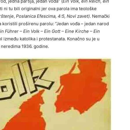
od, jedna partija, jedan vođa” (
Ein Volk, ein Reich, ein
i ni tu bili originalni jer ova parola ima teološke
rštenje
,
Poslanica Efescima, 4:5, Novi zavet)
. Nemački
 koristili proširenu parolu: ”Jedan vođa – jedan narod
in Führer – Ein Volk – Ein Gott – Eine Kirche – Ein
kol između katolika i protestanata. Konačno su je u
ti u neredima 1936. godine.