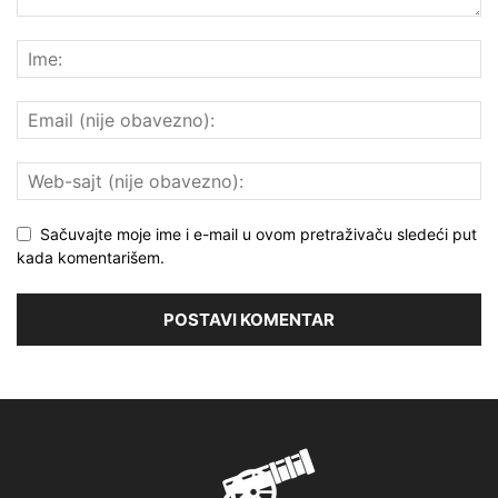
Sačuvajte moje ime i e-mail u ovom pretraživaču sledeći put
kada komentarišem.