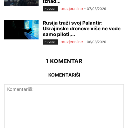
iznad...
oruzjeonline
-
07/08/2026
NOVOSTI
Rusija traži svoj Palantir:
Ukrajinske dronove više ne vode
samo piloti,...
oruzjeonline
-
06/08/2026
NOVOSTI
1 KOMENTAR
KOMENTARIŠI