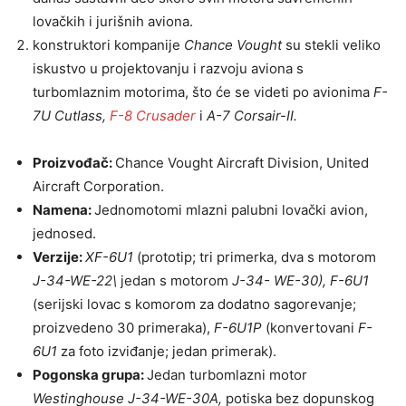
lovačkih i jurišnih aviona.
konstruktori kompanije
Chance Vought
su stekli veliko
iskustvo u projektovanju i razvoju aviona s
turbomlaznim motorima, što će se videti po avionima
F-
7U Cutlass,
F-8 Crusader
i
A-7 Corsair-II.
Proizvođač:
Chance Vought Aircraft Division, United
Aircraft Corporation.
Namena:
Jednomotomi mlazni palubni lovački avion,
jednosed.
Verzije:
XF-6U1
(prototip; tri primerka, dva s motorom
J-34-WE-22\
jedan s motorom
J-34- WE-30), F-6U1
(serijski lovac s komorom za dodatno sagorevanje;
proizvedeno 30 primeraka),
F-6U1P
(konvertovani
F-
6U1
za foto izviđanje; jedan primerak).
Pogonska grupa:
Jedan turbomlazni motor
Westinghouse J-34-WE-30A,
potiska bez dopunskog