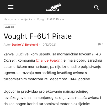
Naslovna
Avijacija
Vought F-6U1 Pirate
Avijacija
Vought F-6U1 Pirate
1
Autor
Danko V. Borojević
-
10/12/2021
Zahvaljujući velikom uspehu sa mornaričkim lovcem
F-4U
Corsair,
kompanija
Chance Vought
je imala dobru saradnju
sa američkom mornaricom, pa nije iznenadilo potpisivanje
ugovora o razvoju mornaričkog lovačkog aviona s
turbomlaznim motorom 29. decembra 1944. godine.
Ugovor je predviđao projektovanje najnaprednijeg
lovačkog aviona, namenjenog za dejstva s nosača aviona i
da kao pogon koristi turbomlazni motor s aksijalnim