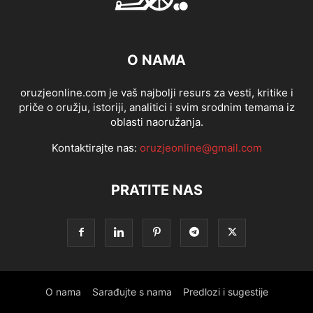
O NAMA
oruzjeonline.com je vaš najbolji resurs za vesti, kritike i
priče o oružju, istoriji, analitici i svim srodnim temama iz
oblasti naoružanja.
Kontaktirajte nas:
oruzjeonline@gmail.com
PRATITE NAS
O nama
Sarađujte s nama
Predlozi i sugestije