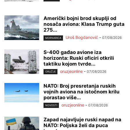
Američki bojni brod skuplji od
nosača aviona: Klasa Trump guta
275...
Uroš Bogdanović
-
07/08/2026
MORNARICA
S-400 gađao avione iza
horizonta: Ruski oficiri otkrili
taktiku kojom tvrde...
oruzjeonline
-
07/08/2026
ORUŽJE
NATO: Broj presretanja ruskih
vojnih aviona na istočnom krilu
porastao više...
oruzjeonline
-
07/08/2026
NOVOSTI
Zapad najavljuje ruski napad na
NATO: Poljska želi da puca