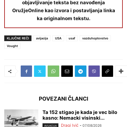
objavljivanje teksta bez navođenja
OružjeOnline kao izvora i postavljanja linka
ka originalnom tekstu.
KLJUČNE REČI
avijacija
USA
usaf
vazduhoplovstvo
Vought
POVEZANI ČLANCI
Ta 152 stigao je kada je vec bilo
kasno: Nemacki visinski...
Dragi Ivić
-
07/08/2026
AVIJACIJA