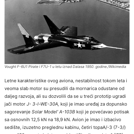
Vought F-6U1 Pirate i F7U-1 u letu iznad Dalasa 1950. godine./Wikimedia
Letne karakteristike ovog aviona, nestabilnost tokom leta i
veoma slab motor su presudili da mornarica odustane od
daljeg razvoja, ali su dozvolili da se u treći prototip ugradi
jači motor
J- 3-l-WE-30A,
koji je imao uređaj za dopunsko
sagorevanje
Solar Model’ A-103B
koji je povećavao potisak
sa osnovnih 12,5 kN na 18,9 kN. Avion je imao i izbacivo
sedište, izuzetno preglednu kabinu, četiri topaA/-3 (7-3/)