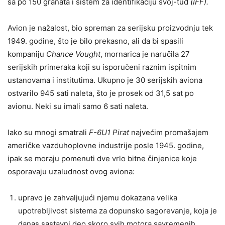
sa po 150 granata i sistem za identifikaciju svoj-tuđ
(IFF).
Avion je nažalost, bio spreman za serijsku proizvodnju tek
1949. godine, što je bilo prekasno, ali da bi spasili
kompaniju
Chance Vought
, mornarica je naručila 27
serijskih primeraka koji su isporučeni raznim ispitnim
ustanovama i institutima. Ukupno je 30 serijskih aviona
ostvarilo 945 sati naleta, što je prosek od 31,5 sat po
avionu. Neki su imali samo 6 sati naleta.
lako su mnogi smatrali
F-6U1 Pirat
najvećim promašajem
američke vazduhoplovne industrije posle 1945. godine,
ipak se moraju pomenuti dve vrlo bitne činjenice koje
osporavaju uzaludnost ovog aviona:
upravo je zahvaljujući njemu dokazana velika
upotrebljivost sistema za dopunsko sagorevanje, koja je
danas sastavni deo skoro svih motora savremenih