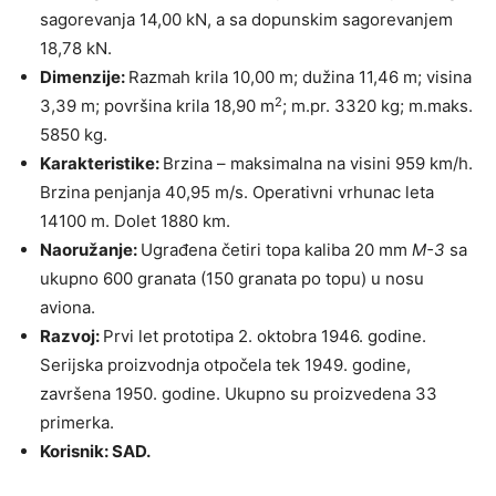
sagorevanja 14,00 kN, a sa dopunskim sagorevanjem
18,78 kN.
Dimenzije:
Razmah krila 10,00 m; dužina 11,46 m; visina
2
3,39 m; površina krila 18,90 m
; m.pr. 3320 kg; m.maks.
5850 kg.
Karakteristike:
Brzina – maksimalna na visini 959 km/h.
Brzina penjanja 40,95 m/s. Operativni vrhunac leta
14100 m. Dolet 1880 km.
Naoružanje:
Ugrađena četiri topa kaliba 20 mm
M-3
sa
ukupno 600 granata (150 granata po topu) u nosu
aviona.
Razvoj:
Prvi let prototipa 2. oktobra 1946. godine.
Serijska proizvodnja otpočela tek 1949. godine,
završena 1950. godine. Ukupno su proizvedena 33
primerka.
Korisnik: SAD.