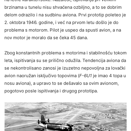
brzinama u tunelu nisu shvaćena ozbiljno, a to se dobrim
delom odrazilo i na sudbinu aviona. Prvi prototip poleteo je
2. oktobra 1946. godine, i već na prvom letu došlo je do
problema s motorom. Pilot je uspeo da spusti avion, a na
nov motor je moralo da se čeka 45 dana.
Zbog konstantnih problema s motorima i stabilnošću tokom
leta, ispitivanja su se prilično odužila. Tendencija aviona da
se nekontrolisano zanosi je izuzetno nepovoljna za lovački
avion naoružan isključivo topovima (
F-6U1
je imao 4 topa u
nosu aviona), a upravo to se dešavalo sa ovim avionom,
pogotovo posle ispitivanja i drugog prototipa.