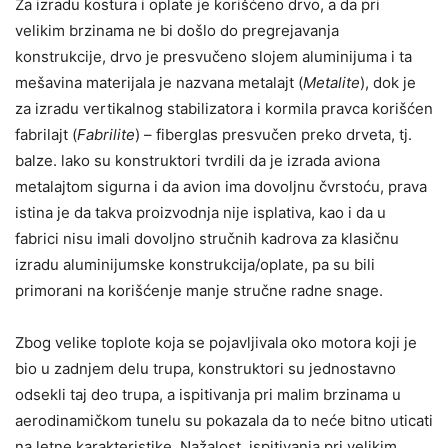
Za izradu kostura i oplate je korišćeno drvo, a da pri
velikim brzinama ne bi došlo do pregrejavanja
konstrukcije, drvo je presvučeno slojem aluminijuma i ta
mešavina materijala je nazvana metalajt (
Metalite
), dok je
za izradu vertikalnog stabilizatora i kormila pravca korišćen
fabrilajt (
Fabrilite
) – fiberglas presvučen preko drveta, tj.
balze. lako su konstruktori tvrdili da je izrada aviona
metalajtom sigurna i da avion ima dovoljnu čvrstoću, prava
istina je da takva proizvodnja nije isplativa, kao i da u
fabrici nisu imali dovoljno stručnih kadrova za klasičnu
izradu aluminijumske konstrukcija/oplate, pa su bili
primorani na korišćenje manje stručne radne snage.
Zbog velike toplote koja se pojavljivala oko motora koji je
bio u zadnjem delu trupa, konstruktori su jednostavno
odsekli taj deo trupa, a ispitivanja pri malim brzinama u
aerodinamičkom tunelu su pokazala da to neće bitno uticati
na letne karakteristike. Nažalost, ispitivanja pri velikim