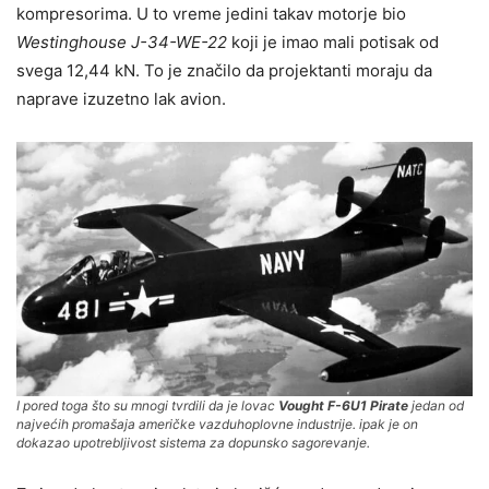
kompresorima. U to vreme jedini takav motorje bio
Westinghouse J-34-WE-22
koji je imao mali potisak od
svega 12,44 kN. To je značilo da projektanti moraju da
naprave izuzetno lak avion.
I pored toga što su mnogi tvrdili da je lovac
Vought F-6U1 Pirate
jedan od
najvećih promašaja američke vazduhoplovne industrije. ipak je on
dokazao upotrebljivost sistema za dopunsko sagorevanje.