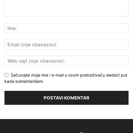
Sačuvajte moje ime i e-mail u ovom pretraživaču sledeći put
kada komentarišem.