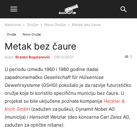
Naslovna
Oružje
Novo Oružje
Metak bez čaure
Oružje
Novo Oružje
Metak bez čaure
0
Autor
Branko Bogdanović
-
08/12/2021
U periodu između 1960 i 1980 godine (tada)
zapadnonemačko
Gesellschaft für Hülsenlose
Gewehrsysteme
(GSHG) pokušalo je da razvije futurističko
oružje koje bi koristilo specifičnu municiju bez čaure. U
projekat su bile uključene poznate kompanije
Heckler &
Koch GmbH
(zadužen za pušku),
Dynamit Nobel AG
(municija) i
Hensoldt Wetzlar
(deo koncerna
Carl Zeiss AG
,
zadužen za optičke nišane).