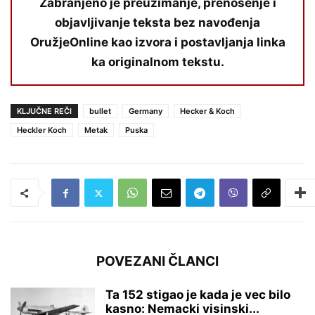
Zabranjeno je preuzimanje, prenošenje i
objavljivanje teksta bez navođenja
OružjeOnline kao izvora i postavljanja linka
ka originalnom tekstu.
KLJUČNE REČI
bullet
Germany
Hecker & Koch
Heckler Koch
Metak
Puska
POVEZANI ČLANCI
Ta 152 stigao je kada je vec bilo
kasno: Nemacki visinski...