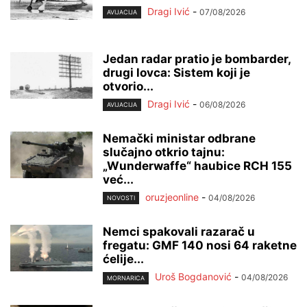
Dragi Ivić
-
07/08/2026
AVIJACIJA
Jedan radar pratio je bombarder,
drugi lovca: Sistem koji je
otvorio...
Dragi Ivić
-
06/08/2026
AVIJACIJA
Nemački ministar odbrane
slučajno otkrio tajnu:
„Wunderwaffe“ haubice RCH 155
već...
oruzjeonline
-
04/08/2026
NOVOSTI
Nemci spakovali razarač u
fregatu: GMF 140 nosi 64 raketne
ćelije...
Uroš Bogdanović
-
04/08/2026
MORNARICA