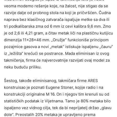
veoma modemo rešenje koje, na žalost, nije stigao da se
razvije dalje od probnog stola na koji je pričvršćen. Čudna
naprava bez klasičnog zatvarača ispaljuje metke sa dva ili
tri podkalibarska zma od 6 mm iz cevi kalibra 9,6 mm. Zmo
je od 2,6 ili 4,21 gram, a čitav metak liči na plastičnu kutijicu
dimenzija 11x28x46 mm. „Oružje” funkcioniše principom
pozajmice gasova a novi „metak” istiskuje ispaljenu „čauru”
iz „ležišta” krećući se postrance. Mada eliminisan iz ovog
takmičenja, firma će najverovatnije razvijati ovaj model za
neku buduću priliku.
Šestog, takođe eliminisanog, takmičara firme ARES
konstruisao je poznati Eugene Stoner, kojije radio i na
konstrukciji originalne M 16. On i njegov tim krenuli su od
statističkih podatak iz Vijetnama. Tamo je 80% metaka bilo
ispaljeno vez vidnog cilja, tek da bi neprijatelj držao „glavu
dole”. Preostalih 20% metaka je upravljeno prema