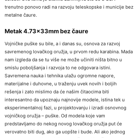
trenutno ponovo radi na razvoju teleskopske i municije bez
metalne čaure.
Metak 4.73×33mm
bez čaure
Vojničke puške su bile, a i danas su, osnova za razvoj
savremenog lovačkog oružja, u prvom redu karabina. Mada
nam izgleda da se tu više ne može učiniti ništa bitno u
smislu poboljšanja i razvoja to ne odgovara istini.
Savremena nauka i tehnika ulažu ogromne napore,
materijalne i duhovne, u traženju uvek novih i boljih
rešenja i zato mislimo da će našim čitaocima biti
interesantno da upoznaju najnovije modele, istina tek u
eksperimentalnoj fazi, u projektovanju i izradi osnovnog
vojničkog oružja – puške. Od modela koje vam
predstavljamo do nekog novog lovačkog oružja put će
verovatno biti dug, ako ga uopšte i bude. Ali ako jednog