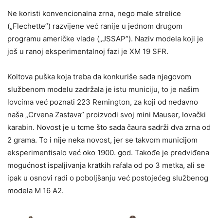
Ne koristi konvencionalna zrna, nego male strelice
(„Flechette”) razvijene već ranije u jednom drugom
programu američke vlade („JSSAP”). Naziv modela koji je
još u ranoj eksperimentalnoj fazi je XM 19 SFR.
Koltova puška koja treba da konkuriše sada njegovom
službenom modelu zadržala je istu municiju, to je našim
lovcima već poznati 223 Remington, za koji od nedavno
naša „Crvena Zastava” proizvodi svoj mini Mauser, lovački
karabin. Novost je u tcme što sada čaura sadrži dva zrna od
2 grama. To i nije neka novost, jer se takvom municijom
eksperimentisalo već oko 1900. god. Takođe je predviđena
mogućnost ispaljivanja kratkih rafala od po 3 metka, ali se
ipak u osnovi radi o poboljšanju već postojećeg službenog
modela M 16 A2.