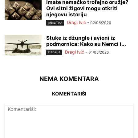
Imate nemačko trofejno oružje?
Ovi sitni žigovi mogu otkriti
njegovu istoriju
Dragi Ivić
-
02/08/2026
ANALITIKA
Stuke iz džungle i avioni iz
podmornica: Kako su Nemci i...
Dragi Ivić
-
01/08/2026
ISTORIJA
NEMA KOMENTARA
KOMENTARIŠI