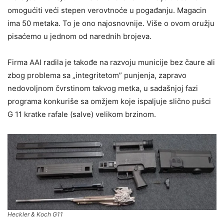
omogućiti veći stepen verovtnoće u pogađanju. Magacin
ima 50 metaka. To je ono najosnovnije. Više o ovom oružju
pisaćemo u jednom od narednih brojeva.
Firma AAI radila je takođe na razvoju municije bez čaure ali
zbog problema sa „integritetom” punjenja, zapravo
nedovoljnom čvrstinom takvog metka, u sadašnjoj fazi
programa konkuriše sa omžjem koje ispaljuje slično pušci
G 11 kratke rafale (salve) velikom brzinom.
Heckler & Koch G11