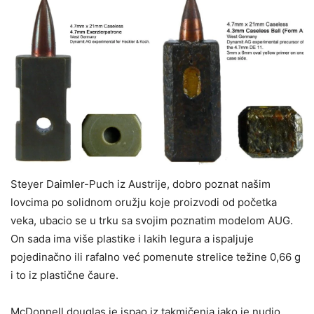
Steyer Daimler-Puch iz Austrije, dobro poznat našim
lovcima po solidnom oružju koje proizvodi od početka
veka, ubacio se u trku sa svojim poznatim modelom AUG.
On sada ima više plastike i lakih legura a ispaljuje
pojedinačno ili rafalno već pomenute strelice težine 0,66 g
i to iz plastične čaure.
McDonnell douglas je ispao iz takmičenja iako je nudio