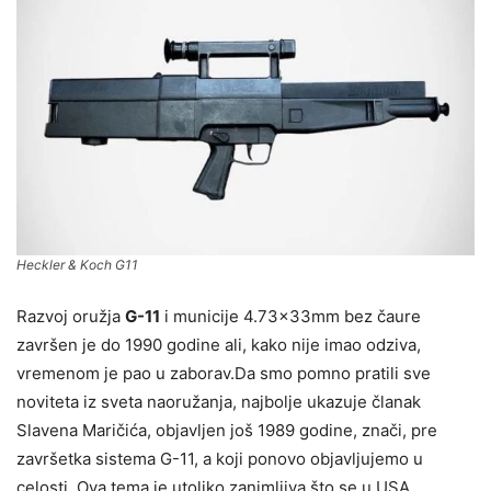
Heckler & Koch G11
Razvoj oružja
G-11
i municije 4.73×33mm bez čaure
završen je do 1990 godine ali, kako nije imao odziva,
vremenom je pao u zaborav.Da smo pomno pratili sve
noviteta iz sveta naoružanja, najbolje ukazuje članak
Slavena Maričića, objavljen još 1989 godine, znači, pre
završetka sistema G-11, a koji ponovo objavljujemo u
celosti. Ova tema je utoliko zanimljiva što se u USA