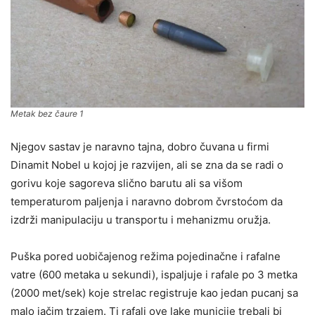
Metak bez čaure 1
Njegov sastav je naravno tajna, dobro čuvana u firmi
Dinamit Nobel u kojoj je razvijen, ali se zna da se radi o
gorivu koje sagoreva slično barutu ali sa višom
temperaturom paljenja i naravno dobrom čvrstoćom da
izdrži manipulaciju u transportu i mehanizmu oružja.
Puška pored uobičajenog režima pojedinačne i rafalne
vatre (600 metaka u sekundi), ispaljuje i rafale po 3 metka
(2000 met/sek) koje strelac registruje kao jedan pucanj sa
malo jačim trzajem. Ti rafali ove lake municije trebali bi