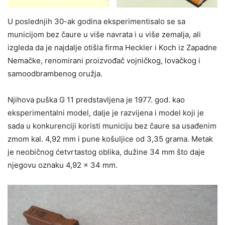
U poslednjih 30-ak godina eksperimentisalo se sa
municijom bez čaure u više navrata i u više zemalja, ali
izgleda da je najdalje otišla firma Heckler i Koch iz Zapadne
Nemačke, renomirani proizvođač vojničkog, lovačkog i
samoodbrambenog oružja.
Njihova puška G 11 predstavljena je 1977. god. kao
eksperimentalni model, dalje je razvijena i model koji je
sada u konkurenciji koristi municiju bez čaure sa usađenim
zmom kal. 4,92 mm i pune košuljice od 3,35 grama. Metak
je neobičnog ćetvrtastog oblika, dužine 34 mm što daje
njegovu oznaku 4,92 x 34 mm.