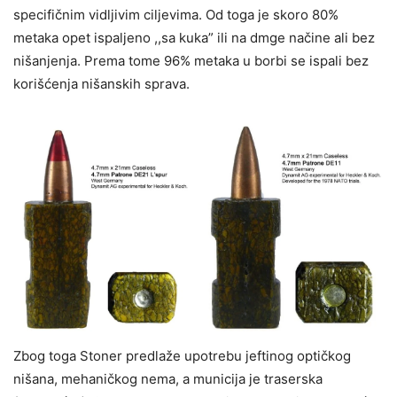
specifičnim vidljivim ciljevima. Od toga je skoro 80%
metaka opet ispaljeno ,,sa kuka” ili na dmge načine ali bez
nišanjenja. Prema tome 96% metaka u borbi se ispali bez
korišćenja nišanskih sprava.
Zbog toga Stoner predlaže upotrebu jeftinog optičkog
nišana, mehaničkog nema, a municija je traserska