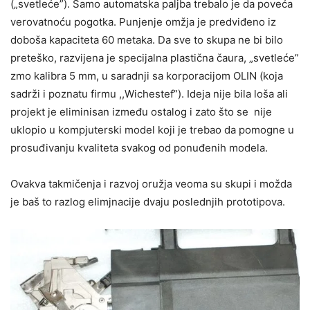
(„svetleće”). Samo automatska paljba trebalo je da poveća
verovatnoću pogotka. Punjenje omžja je predviđeno iz
doboša kapaciteta 60 metaka. Da sve to skupa ne bi bilo
preteško, razvijena je specijalna plastična čaura, „svetleće”
zmo kalibra 5 mm, u saradnji sa korporacijom OLIN (koja
sadrži i poznatu firmu ,,Wichestef”). Ideja nije bila loša ali
projekt je eliminisan između ostalog i zato što se nije
uklopio u kompjuterski model koji je trebao da pomogne u
prosuđivanju kvaliteta svakog od ponuđenih modela.
Ovakva takmičenja i razvoj oružja veoma su skupi i možda
je baš to razlog elimjnacije dvaju poslednjih prototipova.