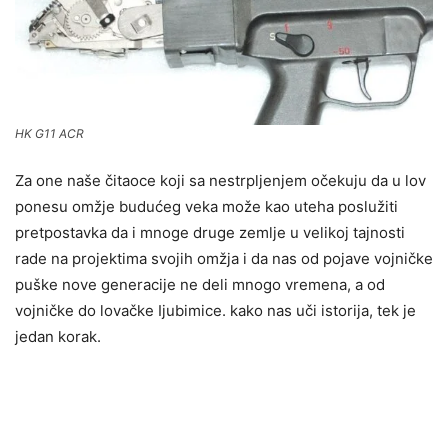
HK G11 ACR
Za one naše čitaoce koji sa nestrpljenjem očekuju da u lov
ponesu omžje budućeg veka može kao uteha poslužiti
pretpostavka da i mnoge druge zemlje u velikoj tajnosti
rade na projektima svojih omžja i da nas od pojave vojničke
puške nove generacije ne deli mnogo vremena, a od
vojničke do lovačke Ijubimice. kako nas uči istorija, tek je
jedan korak.