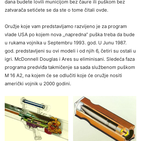
dana budete lovili municijom bez čaure ili puškom bez
zatvarača setićete se da ste o tome čitali ovde.
Oružje koje vam predstavljamo razvijeno je za program
vlade USA po kojem nova ,,napredna” puška treba da bude
u rukama vojnika u Septembru 1993. god. U Junu 1987.
god. predstavljeni su ovi modeli i od njih 6, četiri su ostali u
igri. McDonnell Douglas i Ares su eliminisani. Sledeća faza
programa predviđa takmičenje sa sada službenom puškom
M 16 A2, na kojem će se odlučiti koje će oružje nositi
američki vojnik u 2000 godini.