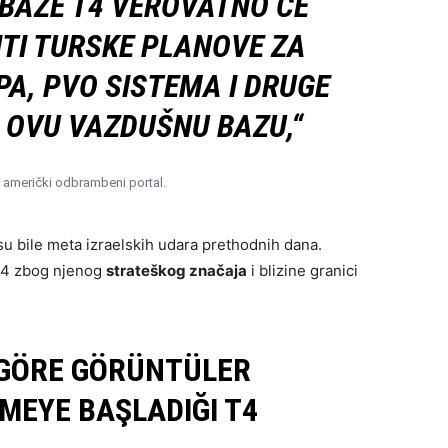
BAZE T4 VEROVATNO ĆE
TI TURSKE PLANOVE ZA
A, PVO SISTEMA I DRUGE
 OVU VAZDUŠNU BAZU,“
 američki odbrambeni portal.
 su bile meta izraelskih udara prethodnih dana.
 T4 zbog njenog
strateškog značaja
i blizine granici
 GÖRE GÖRÜNTÜLER
MEYE BAŞLADIĞI T4