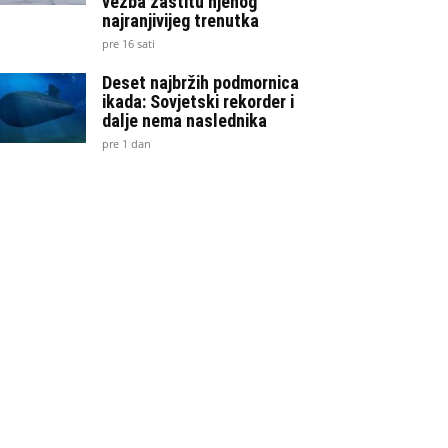
vežba zaštitu njenog
najranjivijeg trenutka
pre 16 sati
Deset najbržih podmornica
ikada: Sovjetski rekorder i
dalje nema naslednika
pre 1 dan