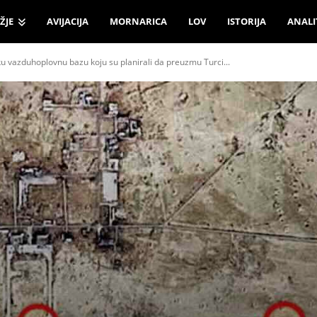
ŽJE
AVIJACIJA
MORNARICA
LOV
ISTORIJA
ANALI
u vazduhoplovnu bazu koju su planirali da preuzmu Turci...