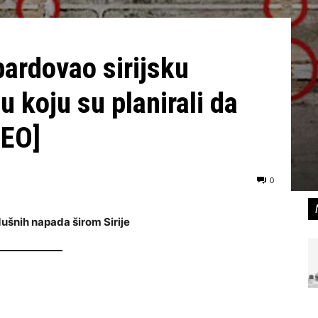
ardovao sirijsku
 koju su planirali da
DEO]
0
ušnih napada širom Sirije