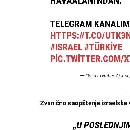
HAVAALANI'NDAN.
TELEGRAM KANALIM
HTTPS://T.CO/UTK3
#ISRAEL
#TÜRKIYE
PIC.TWITTER.COM/
— Omerta Haber Ajansı
Zvanično saopštenje izraelske 
„U POSLEDNJI