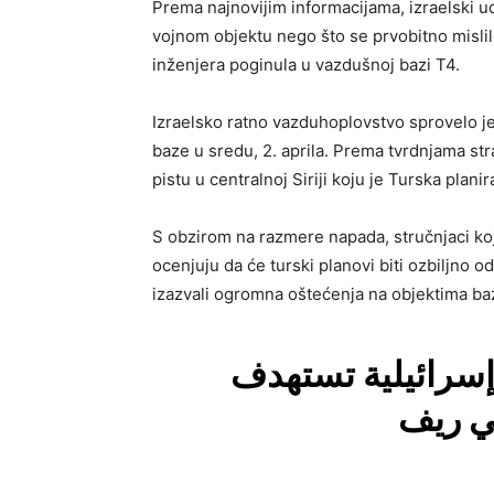
Prema najnovijim informacijama, izraelski ud
vojnom objektu nego što se prvobitno mislil
inženjera poginula u vazdušnoj bazi T4.
Izraelsko ratno vazduhoplovstvo sprovelo je
baze u sredu, 2. aprila. Prema tvrdnjama stra
pistu u centralnoj Siriji koju je Turska plani
S obzirom na razmere napada, stručnjaci koji
ocenjuju da će turski planovi biti ozbiljno od
izazvali ogromna oštećenja na objektima ba
إسرائيلية تستهدف
محيط مطار