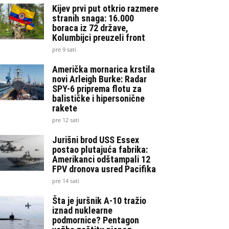
Kijev prvi put otkrio razmere
stranih snaga: 16.000
boraca iz 72 države,
Kolumbijci preuzeli front
pre 9 sati
Američka mornarica krstila
novi Arleigh Burke: Radar
SPY-6 priprema flotu za
balističke i hipersonične
rakete
pre 12 sati
Jurišni brod USS Essex
postao plutajuća fabrika:
Amerikanci odštampali 12
FPV dronova usred Pacifika
pre 14 sati
Šta je juršnik A-10 tražio
iznad nuklearne
podmornice? Pentagon