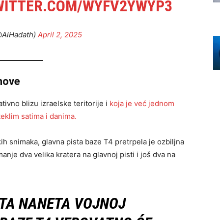
WITTER.COM/WYFV2YWYP3
ا لـحـ (@AlHadath)
April 2, 2025
anove
tivno blizu izraelske teritorije i
koja je već jednom
eklim satima i danima.
ih snimaka, glavna pista baze T4 pretrpela je ozbiljna
nje dva velika kratera na glavnoj pisti i još dva na
TA NANETA VOJNOJ