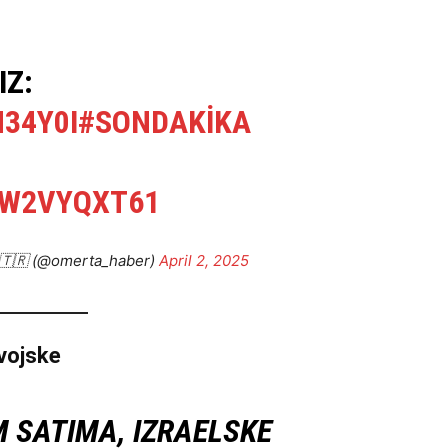
IZ:
N34Y0I
#SONDAKIKA
XW2VYQXT61
 🇹🇷 (@omerta_haber)
April 2, 2025
vojske
M SATIMA, IZRAELSKE