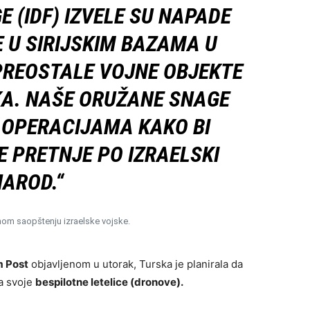
 (IDF) IZVELE SU NAPADE
E U SIRIJSKIM BAZAMA U
A PREOSTALE VOJNE OBJEKTE
A. NAŠE ORUŽANE SNAGE
A OPERACIJAMA KAKO BI
E PRETNJE PO IZRAELSKI
AROD.“
nom saopštenju izraelske vojske.
m Post
objavljenom u utorak, Turska je planirala da
za svoje
bespilotne letelice (dronove).