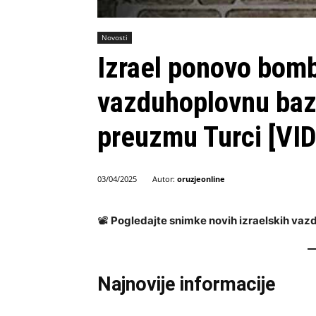
Novosti
Izrael ponovo bomb
vazduhoplovnu bazu
preuzmu Turci [VI
Autor:
oruzjeonline
03/04/2025
📽️
Pogledajte snimke novih izraelskih vazd
Najnovije informacije