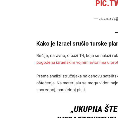
PIC.T
— دث
Kako je Izrael srušio turske pl
Reč je, naravno, o bazi T4, koja se nalazi rela
pogođena izraelskim vojnim avionima u prot
Prema analizi stručnjaka na osnovu satelitsk
oštećenja. Na materijalu se mogu videti najma
sporednoj, paralelnoj pisti.
„UKUPNA ŠTE