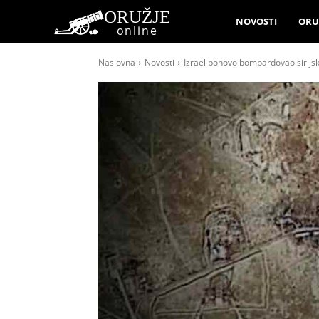
ORUŽJE
NOVOSTI
ORU
online
Naslovna
Novosti
Izrael ponovo bombardovao sirijsk