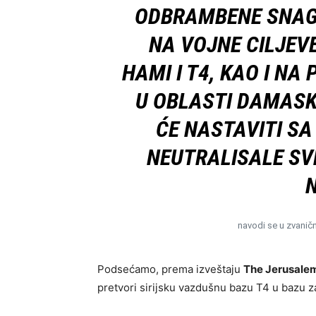
ODBRAMBENE SNAGE
NA VOJNE CILJEV
HAMI I T4, KAO I N
U OBLASTI DAMASK
ĆE NASTAVITI S
NEUTRALISALE SV
N
navodi se u zvanič
Podsećamo, prema izveštaju
The Jerusale
pretvori sirijsku vazdušnu bazu T4 u bazu 