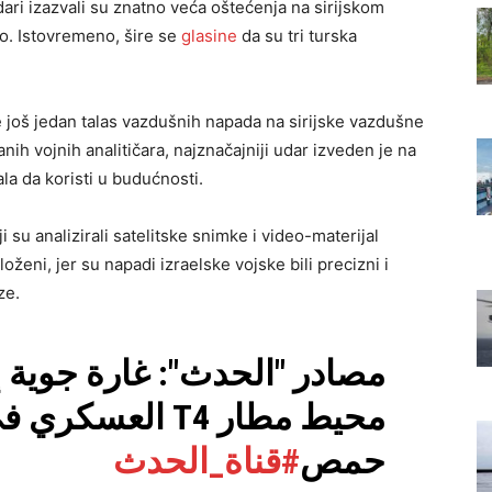
ari izazvali su znatno veća oštećenja na sirijskom
o. Istovremeno, šire se
glasine
da su tri turska
 još jedan talas vazdušnih napada na sirijske vazdušne
nih vojnih analitičara, najznačajniji udar izveden je na
rala da koristi u budućnosti.
 su analizirali satelitske snimke i video-materijal
loženi, jer su napadi izraelske vojske bili precizni i
ze.
مصادر "الحدث": غارة جوية 
 T4 العسكري في ريف
حمص
#قناة_الحدث