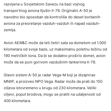
razvijena u Sovjetskom Savezu na bazi vojnog
transportnog aviona Iljušin Il-76. Originalni A-50 je
navodno bio sposoban da kontroliše do deset borbenih
aviona za presretanje vazduh-vazduh ili napad vazduh-
zemlja.
Avion AEW&C može da leti četiri sata sa dometom od 1.000
kilometara od svoje baze, uz maksimalnu poletnu težinu od
190 metričkih tona. Da bi se dodatno proširio domet, avion
može da se puni gorivom vazdušnim tankerima Il-78.
Glavni sistem A-50 je radar Vega-M koji je dizajnirao
MNIIP, a proizveo NPO Vega. Radar može da prati do 150
ciljeva istovremeno u krugu od 230 kilometara. Veliki
ciljevi, poput brodova, mogu se pratiti na udaljenosti od
400 kilometara.