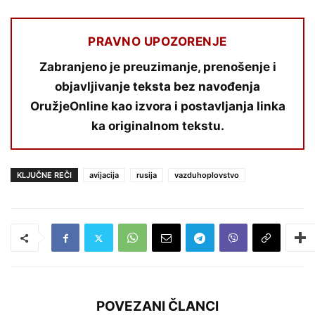
PRAVNO UPOZORENJE
Zabranjeno je preuzimanje, prenošenje i
objavljivanje teksta bez navođenja
OružjeOnline kao izvora i postavljanja linka
ka originalnom tekstu.
KLJUČNE REČI
avijacija
rusija
vazduhoplovstvo
POVEZANI ČLANCI