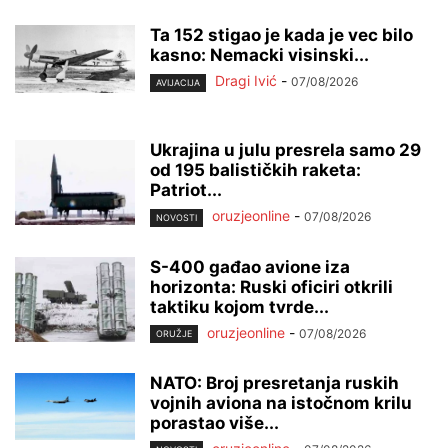
Ta 152 stigao je kada je vec bilo
kasno: Nemacki visinski...
Dragi Ivić
-
07/08/2026
AVIJACIJA
Ukrajina u julu presrela samo 29
od 195 balističkih raketa:
Patriot...
oruzjeonline
-
07/08/2026
NOVOSTI
S-400 gađao avione iza
horizonta: Ruski oficiri otkrili
taktiku kojom tvrde...
oruzjeonline
-
07/08/2026
ORUŽJE
NATO: Broj presretanja ruskih
vojnih aviona na istočnom krilu
porastao više...