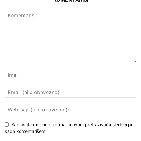
Sačuvajte moje ime i e-mail u ovom pretraživaču sledeći put
kada komentarišem.