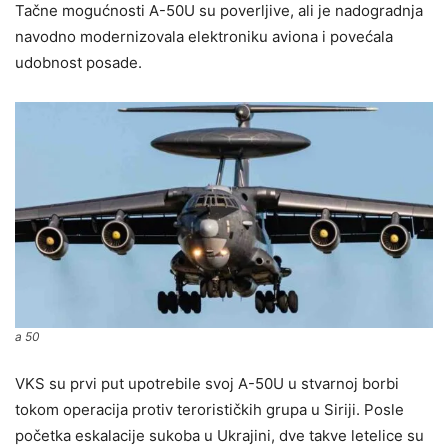
Tačne mogućnosti A-50U su poverljive, ali je nadogradnja
navodno modernizovala elektroniku aviona i povećala
udobnost posade.
a 50
VKS su prvi put upotrebile svoj A-50U u stvarnoj borbi
tokom operacija protiv terorističkih grupa u Siriji. Posle
početka eskalacije sukoba u Ukrajini, dve takve letelice su