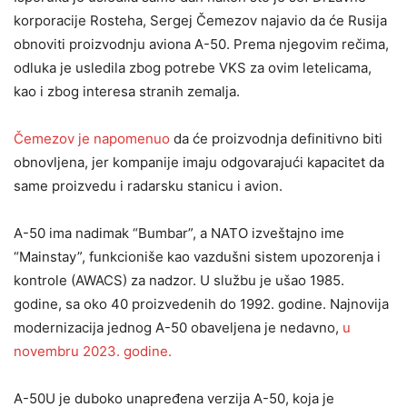
korporacije Rosteha, Sergej Čemezov najavio da će Rusija
obnoviti proizvodnju aviona A-50. Prema njegovim rečima,
odluka je usledila zbog potrebe VKS za ovim letelicama,
kao i zbog interesa stranih zemalja.
Čemezov je napomenuo
da će proizvodnja definitivno biti
obnovljena, jer kompanije imaju odgovarajući kapacitet da
same proizvedu i radarsku stanicu i avion.
A-50 ima nadimak “Bumbar”, a NATO izveštajno ime
“Mainstay”, funkcioniše kao vazdušni sistem upozorenja i
kontrole (AWACS) za nadzor. U službu je ušao 1985.
godine, sa oko 40 proizvedenih do 1992. godine. Najnovija
modernizacija jednog A-50 obaveljena je nedavno,
u
novembru 2023. godine.
A-50U je duboko unapređena verzija A-50, koja je