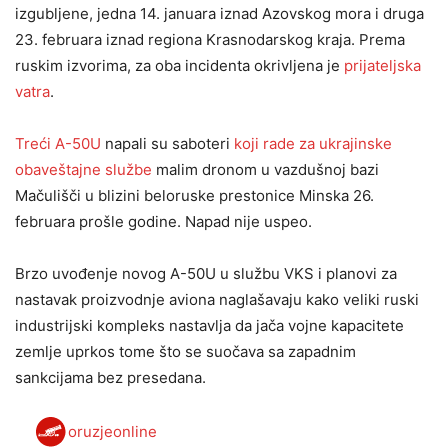
izgubljene, jedna 14. januara iznad Azovskog mora i druga
23. februara iznad regiona Krasnodarskog kraja. Prema
ruskim izvorima, za oba incidenta okrivljena je
prijateljska
vatra
.
Treći A-50U
napali su saboteri
koji rade za ukrajinske
obaveštajne službe
malim dronom u vazdušnoj bazi
Mačulišči u blizini beloruske prestonice Minska 26.
februara prošle godine. Napad nije uspeo.
Brzo uvođenje novog A-50U u službu VKS i planovi za
nastavak proizvodnje aviona naglašavaju kako veliki ruski
industrijski kompleks nastavlja da jača vojne kapacitete
zemlje uprkos tome što se suočava sa zapadnim
sankcijama bez presedana.
oruzjeonline