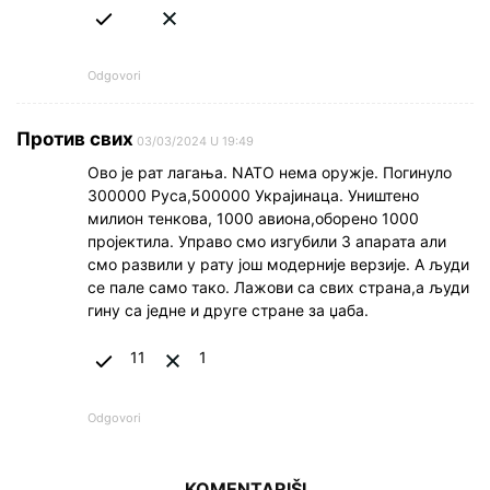
Odgovori
Против свих
03/03/2024 U 19:49
Ово је рат лагања. NATO нема оружје. Погинуло
300000 Руса,500000 Украјинаца. Уништено
милион тенкова, 1000 авиона,оборено 1000
пројектила. Управо смо изгубили 3 апарата али
смо развили у рату још модерније верзије. А људи
се пале само тако. Лажови са свих страна,а људи
гину са једне и друге стране за џаба.
11
1
Odgovori
KOMENTARIŠI