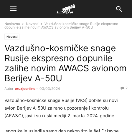
Naslovna
Novosti
Vazdušno-kosmičke snage Rusije ekspresno
dopunile zalihe novim AWACS avionom Berijev A-50U
Novosti
Vazdušno-kosmičke snage
Rusije ekspresno dopunile
zalihe novim AWACS avionom
Berijev A-50U
2
Autor
oruzjeonline
-
03/03/2024
Vazdušno-kosmičke snage Rusije (VKS) dobile su novi
avion Berijev A-50U za rano upozorenje i kontrolu
(AEW&C), javili su ruski mediji 2. marta. 2024. godine.
Isporuka je usledila samo dan nakon što je šef Državne