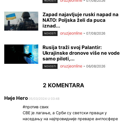
oruzjeonline
-
07/08/2026
NOVOSTI
Zapad najavljuje ruski napad na
NATO: Poljska želi da puca
iznad...
oruzjeonline
-
07/08/2026
NOVOSTI
Rusija traži svoj Palantir:
Ukrajinske dronove više ne vode
samo piloti,...
oruzjeonline
-
06/08/2026
NOVOSTI
2 KOMENTARA
Није Него
05/03/2024 U 03:48
#против свих
СВЕ је лагање, а Срби су светски прваци у
наседању на најпровидније преваре англосфере