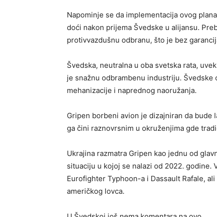
Napominje se da implementacija ovog plana 
doći nakon prijema Švedske u alijansu. Pre
protivvazdušnu odbranu, što je bez garancij
Švedska, neutralna u oba svetska rata, uvek 
je snažnu odbrambenu industriju. Švedske o
mehanizacije i naprednog naoružanja.
Gripen borbeni avion je dizajniran da bude l
ga čini raznovrsnim u okruženjima gde tradi
Ukrajina razmatra Gripen kao jednu od glav
situaciju u kojoj se nalazi od 2022. godine. 
Eurofighter Typhoon-a i Dassault Rafale, a
američkog lovca.
U Švedskoj još nema komentara na ovo.