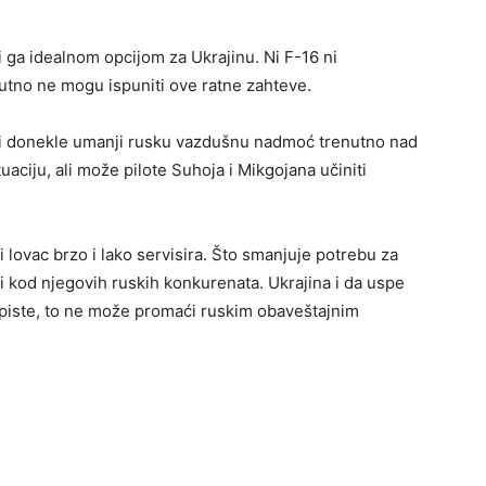
 ga idealnom opcijom za Ukrajinu. Ni F-16 ni
nutno ne mogu ispuniti ove ratne zahteve.
i i donekle umanji rusku vazdušnu nadmoć trenutno nad
uaciju, ali može pilote Suhoja i Mikgojana učiniti
i lovac brzo i lako servisira. Što smanjuje potrebu za
i kod njegovih ruskih konkurenata. Ukrajina i da uspe
e piste, to ne može promaći ruskim obaveštajnim