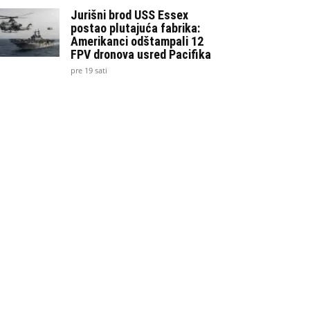
Jurišni brod USS Essex
postao plutajuća fabrika:
Amerikanci odštampali 12
FPV dronova usred Pacifika
pre 19 sati