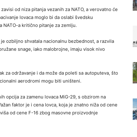
zavisi od niza pitanja vezanih za NATO, a verovatno će
bacivanje lovaca moglo bi da oslabi švedsku
a NATO-a kritično pitanje za zemlju.
je ozbiljno shvatala nacionalnu bezbednost, a razvila
ružane snage, iako malobrojne, imaju visok nivo
ak za održavanje i da može da poleti sa autoputeva, što
cionalni aerodromi mogu biti uništeni.
nih opcija za zamenu lovaca MiG-29, s obzirom na
Važan faktor je i cena lovca, koja je znatno niža od cene
li viša od cene F-16 zbog masovne proizvodnje