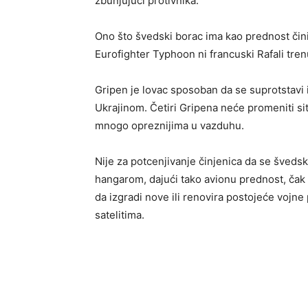
zbunjujući protivnika.
Ono što švedski borac ima kao prednost čini
Eurofighter Typhoon ni francuski Rafali tre
Gripen je lovac sposoban da se suprotstav
Ukrajinom. Četiri Gripena neće promeniti sit
mnogo opreznijima u vazduhu.
Nije za potcenjivanje činjenica da se švedsk
hangarom, dajući tako avionu prednost, čak 
da izgradi nove ili renovira postojeće vojn
satelitima.