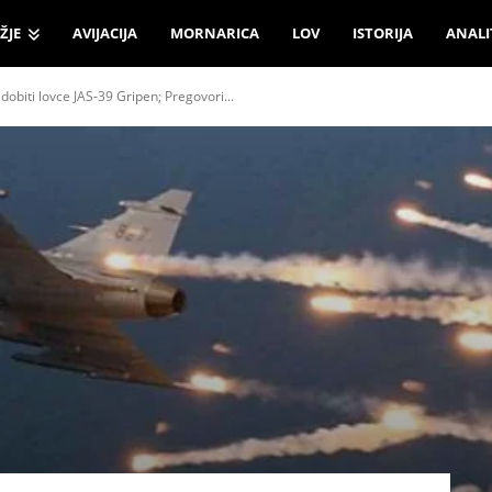
ŽJE
AVIJACIJA
MORNARICA
LOV
ISTORIJA
ANALI
dobiti lovce JAS-39 Gripen; Pregovori...