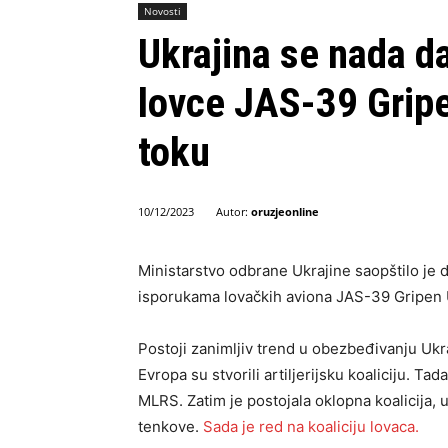
Novosti
Ukrajina se nada da
lovce JAS-39 Gripe
toku
Autor:
oruzjeonline
10/12/2023
Ministarstvo odbrane Ukrajine saopštilo je
isporukama lovačkih aviona JAS-39 Gripen U
Postoji zanimljiv trend u obezbeđivanju Uk
Evropa su stvorili artiljerijsku koaliciju. Ta
MLRS. Zatim je postojala oklopna koalicija, u
tenkove.
Sada je red na koaliciju lovaca.