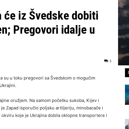
 će iz Švedske dobiti
n; Pregovori idalje u
3
 da su u toku pregovori sa Švedskom o mogućim
krajini.
rajine oružjem. Na samom početku sukoba, Kijev i
da je Zapad isporučio poljsku artiljeriju, minobacače i
 okviru koje je Ukrajina dobila oklopne transportere i