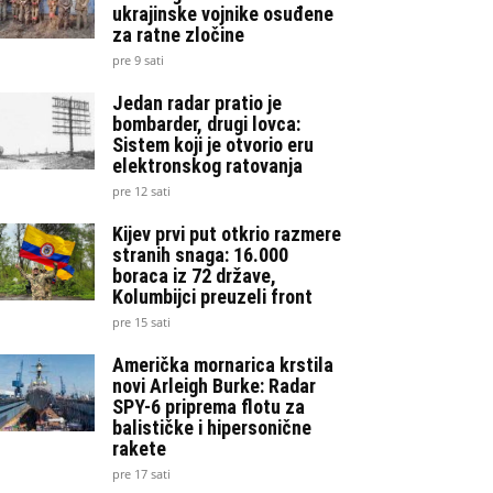
ukrajinske vojnike osuđene
za ratne zločine
pre 9 sati
Jedan radar pratio je
bombarder, drugi lovca:
Sistem koji je otvorio eru
elektronskog ratovanja
pre 12 sati
Kijev prvi put otkrio razmere
stranih snaga: 16.000
boraca iz 72 države,
Kolumbijci preuzeli front
pre 15 sati
Američka mornarica krstila
novi Arleigh Burke: Radar
SPY-6 priprema flotu za
balističke i hipersonične
rakete
pre 17 sati