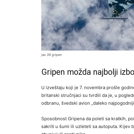
jas 39 gripen
Gripen možda najbolji izbo
U izveštaju koji je 7. novembra prošle godi
britanski stručnjaci su tvrdili da je, u pog
odbranu, švedski avion „daleko najpogodnij
Sposobnost Gripena da poleti sa kratkih, pol
sakriti u šumi ili uzleteti sa autoputa. Kijev