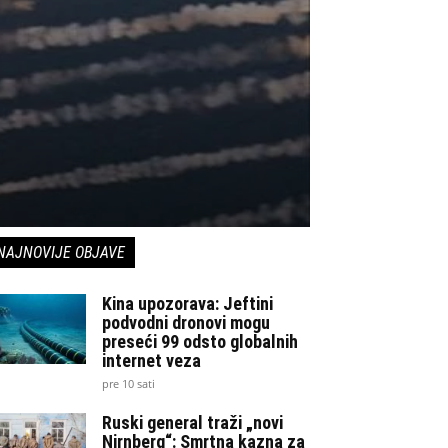
NAJNOVIJE OBJAVE
Kina upozorava: Jeftini
podvodni dronovi mogu
preseći 99 odsto globalnih
internet veza
pre 10 sati
Ruski general traži „novi
Nirnberg“: Smrtna kazna za