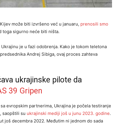
Kijev može biti izvršeno već u januaru,
prenosili smo
 toga sigurno neće biti ništa.
Ukrajinu je u fazi odobrenja. Kako je tokom teletona
 predsednika Andrej Sibiga, ovaj proces zahteva
ava ukrajinske pilote da
AS 39 Gripen
 sa evropskim partnerima, Ukrajina je počela testiranje
, saopštili su
ukrajinski mediji još u junu 2023. godine
.
ut još decembra 2022. Međutim ni jednom do sada