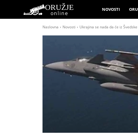
ORUŽJE
NOVOSTI
ORU
online
Naslovna
Novosti
Ukrajina se nada da će iz Švedske 