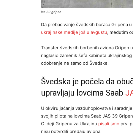
jas 39 gripen
Da prebacivanje švedskih boraca Gripena u 
ukrajinske medije još u avgustu
, međutim od
Transfer švedskih borbenih aviona Gripen u 
naglasio zamenik šefa kabineta ukrajinskog
odobrenje ne samo od Švedske.
Švedska je počela da obuč
upravljaju lovcima Saab
J
U okviru jačanja vazduhoplovstva i saradnje
svojih pilota na lovcima Saab JAS 39 Gripen
O ideji Gripenu za Ukrajinu
pisali smo
prvi p
nisu potvrdili predaju aviona.