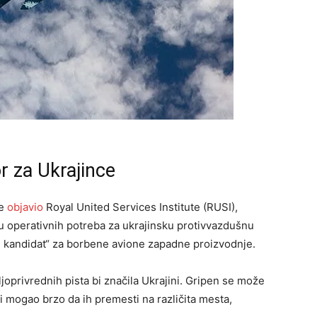
r za Ukrajince
ne
objavio
Royal United Services Institute (RUSI),
ledu operativnih potreba za ukrajinsku protivvazdušnu
i kandidat“ za borbene avione zapadne proizvodnje.
joprivrednih pista bi značila Ukrajini. Gripen se može
 bi mogao brzo da ih premesti na različita mesta,