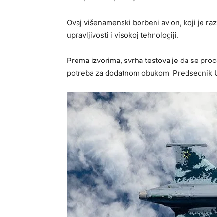
Ovaj višenamenski borbeni avion, koji je ra
upravljivosti i visokoj tehnologiji.
Prema izvorima, svrha testova je da se procen
potreba za dodatnom obukom. Predsednik Ukr