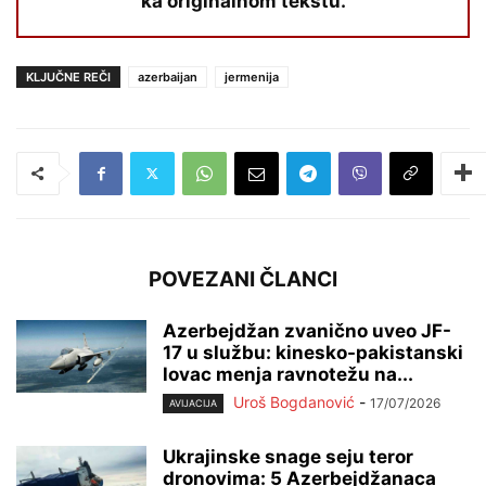
ka originalnom tekstu.
KLJUČNE REČI
azerbaijan
jermenija
POVEZANI ČLANCI
Azerbejdžan zvanično uveo JF-
17 u službu: kinesko-pakistanski
lovac menja ravnotežu na...
Uroš Bogdanović
-
17/07/2026
AVIJACIJA
Ukrajinske snage seju teror
dronovima: 5 Azerbejdžanaca