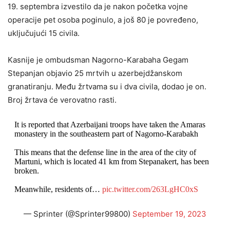
19. septembra izvestilo da je nakon početka vojne
operacije pet osoba poginulo, a još 80 je povređeno,
uključujući 15 civila.
Kasnije je ombudsman Nagorno-Karabaha Gegam
Stepanjan objavio 25 mrtvih u azerbejdžanskom
granatiranju. Među žrtvama su i dva civila, dodao je on.
Broj žrtava će verovatno rasti.
It is reported that Azerbaijani troops have taken the Amaras
monastery in the southeastern part of Nagorno-Karabakh
This means that the defense line in the area of ​​the city of
Martuni, which is located 41 km from Stepanakert, has been
broken.
Meanwhile, residents of…
pic.twitter.com/263LgHC0xS
— Sprinter (@Sprinter99800)
September 19, 2023