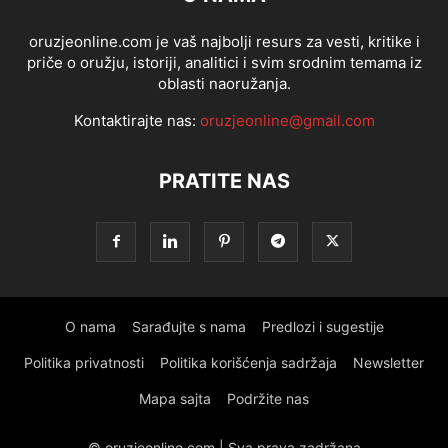
oruzjeonline.com je vaš najbolji resurs za vesti, kritike i
priče o oružju, istoriji, analitici i svim srodnim temama iz
oblasti naoružanja.
Kontaktirajte nas:
oruzjeonline@gmail.com
PRATITE NAS
O nama
Sarađujte s nama
Predlozi i sugestije
Politika privatnosti
Politika korišćenja sadržaja
Newsletter
Mapa sajta
Podržite nas
© oruzjeonline.com | Sva prava zadržana