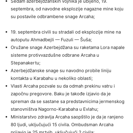
Sedam azerbejdžanskih vojnika je ubijeno, 19.
septembra, od navodne eksplozije nagazne mine koju
su postavile odbrambene snage Arcaha;
19. septembra civili su stradali od eksplozije mine na
autoputu Ahmadbejli — Fuzuli — Šuša;
Oružane snage Azerbejdžana su raketama Lora napale
sisteme protivvazdušne odbrane Arcaha u
Stepanakertu;
Azerbejdžanske snage su navodno probile liniju
kontakta u Karabahu u nekoliko oblasti;
Vlasti Arcaha pozvale su da odmah prekinu vatru i
započnu pregovore. Baku je takođe izjavio da je
spreman da se sastane sa predstavnicima jermenskog
stanovništva Nagorno-Karabaha u Evlahu;
Ministarstvo zdravlja Arcaha saopštilo je da je ranjeno
80 ljudi, uključujući 15 civila. Ombudsman Arcaha
prijavio je 25 mrtvih, uključujući 2 civila;