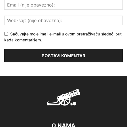
Sačuvajte moje ime i e-mail u ovom pretraživaču sledeći put
kada komentarišem.
O NAMA