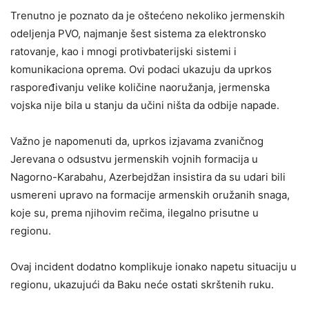
Trenutno je poznato da je oštećeno nekoliko jermenskih
odeljenja PVO, najmanje šest sistema za elektronsko
ratovanje, kao i mnogi protivbaterijski sistemi i
komunikaciona oprema. Ovi podaci ukazuju da uprkos
raspoređivanju velike količine naoružanja, jermenska
vojska nije bila u stanju da učini ništa da odbije napade.
Važno je napomenuti da, uprkos izjavama zvaničnog
Jerevana o odsustvu jermenskih vojnih formacija u
Nagorno-Karabahu, Azerbejdžan insistira da su udari bili
usmereni upravo na formacije armenskih oružanih snaga,
koje su, prema njihovim rečima, ilegalno prisutne u
regionu.
Ovaj incident dodatno komplikuje ionako napetu situaciju u
regionu, ukazujući da Baku neće ostati skrštenih ruku.