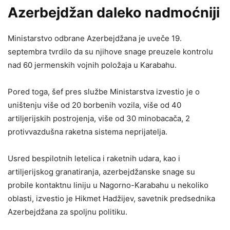
Azerbejdžan daleko nadmoćniji
Ministarstvo odbrane Azerbejdžana je uveče 19.
septembra tvrdilo da su njihove snage preuzele kontrolu
nad 60 jermenskih vojnih položaja u Karabahu.
Pored toga, šef pres službe Ministarstva izvestio je o
uništenju više od 20 borbenih vozila, više od 40
artiljerijskih postrojenja, više od 30 minobacača, 2
protivvazdušna raketna sistema neprijatelja.
Usred bespilotnih letelica i raketnih udara, kao i
artiljerijskog granatiranja, azerbejdžanske snage su
probile kontaktnu liniju u Nagorno-Karabahu u nekoliko
oblasti, izvestio je Hikmet Hadžijev, savetnik predsednika
Azerbejdžana za spoljnu politiku.