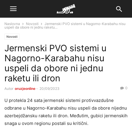
Naslovna
Novosti
Jermenski PVO sistemi u Nagorno-Karabahu nisu
uspeli da obore ni jednu raketu...
Novosti
Jermenski PVO sistemi u
Nagorno-Karabahu nisu
uspeli da obore ni jednu
raketu ili dron
0
Autor
oruzjeonline
-
20/09/2023
U protekla 24 sata jermenski sistemi protivvazdušne
odbrane u Nagorno-Karabahu nisu uspeli da obore nijednu
azerbejdžansku raketu ili dron. Međutim, gubici jermenskih
snaga u ovom regionu postali su kritični.