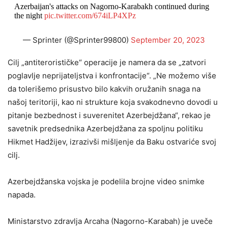
Azerbaijan's attacks on Nagorno-Karabakh continued during
the night
pic.twitter.com/674iLP4XPz
— Sprinter (@Sprinter99800)
September 20, 2023
Cilj „antiterorističke“ operacije je namera da se „zatvori
poglavlje neprijateljstva i konfrontacije“. „Ne možemo više
da tolerišemo prisustvo bilo kakvih oružanih snaga na
našoj teritoriji, kao ni strukture koja svakodnevno dovodi u
pitanje bezbednost i suverenitet Azerbejdžana“, rekao je
savetnik predsednika Azerbejdžana za spoljnu politiku
Hikmet Hadžijev, izrazivši mišljenje da Baku ostvariće svoj
cilj.
Azerbejdžanska vojska je podelila brojne video snimke
napada.
Ministarstvo zdravlja Arcaha (Nagorno-Karabah) je uveče