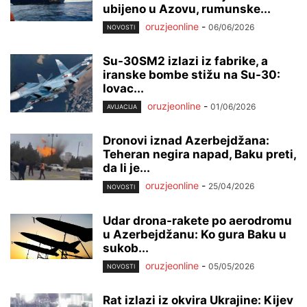
ubijeno u Azovu, rumunske...
oruzjeonline
-
06/06/2026
NOVOSTI
Su-30SM2 izlazi iz fabrike, a
iranske bombe stižu na Su-30:
lovac...
oruzjeonline
-
01/06/2026
AVIJACIJA
Dronovi iznad Azerbejdžana:
Teheran negira napad, Baku preti,
da li je...
oruzjeonline
-
25/04/2026
NOVOSTI
Udar drona-rakete po aerodromu
u Azerbejdžanu: Ko gura Baku u
sukob...
oruzjeonline
-
05/05/2026
NOVOSTI
Rat izlazi iz okvira Ukrajine: Kijev