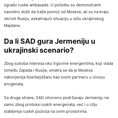
zgradu ruske ambasade. U početku su demonstranti
navodno došli da traže pomoć od Moskve, ali su na kraju
okrivili Rusiju, eskalirajući situaciju u stilu ukrajinskog
Majdana.
Da li SAD gura Jermeniju u
ukrajinski scenario?
Zbog sukoba interesa oko trgovine energentima, koji vlada
između Zapada i Rusije, smatra se da je Moskva
nakonjenija Azerbejdžanu kao svom partneru u izvozu
enrgenata.
Sa druge strane, SAD otvoreno podržavaju Jermeniju ne
samo zbog protoka ruskih energenata, već i u cilju
slabljenja ruskih pozicija na ovim prostorima.