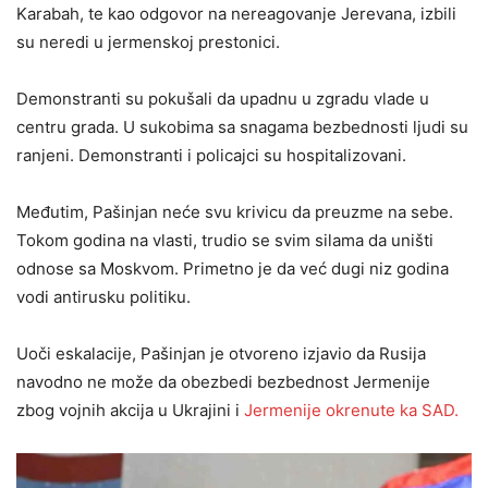
Karabah, te kao odgovor na nereagovanje Jerevana, izbili
su neredi u jermenskoj prestonici.
Demonstranti su pokušali da upadnu u zgradu vlade u
centru grada. U sukobima sa snagama bezbednosti ljudi su
ranjeni. Demonstranti i policajci su hospitalizovani.
Međutim, Pašinjan neće svu krivicu da preuzme na sebe.
Tokom godina na vlasti, trudio se svim silama da uništi
odnose sa Moskvom. Primetno je da već dugi niz godina
vodi antirusku politiku.
Uoči eskalacije, Pašinjan je otvoreno izjavio da Rusija
navodno ne može da obezbedi bezbednost Jermenije
zbog vojnih akcija u Ukrajini i
Jermenije okrenute ka SAD.