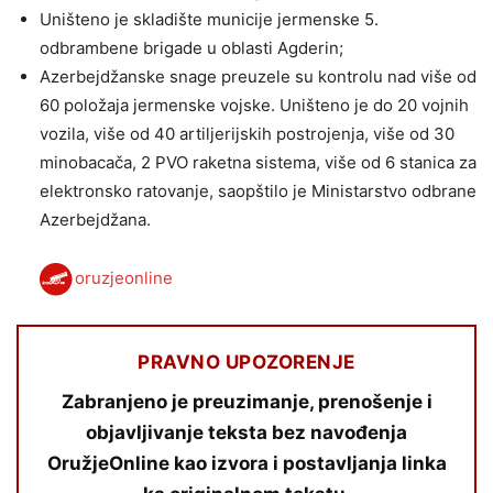
Uništeno je skladište municije jermenske 5.
odbrambene brigade u oblasti Agderin;
Azerbejdžanske snage preuzele su kontrolu nad više od
60 položaja jermenske vojske. Uništeno je do 20 vojnih
vozila, više od 40 artiljerijskih postrojenja, više od 30
minobacača, 2 PVO raketna sistema, više od 6 stanica za
elektronsko ratovanje, saopštilo je Ministarstvo odbrane
Azerbejdžana.
oruzjeonline
PRAVNO UPOZORENJE
Zabranjeno je preuzimanje, prenošenje i
objavljivanje teksta bez navođenja
OružjeOnline kao izvora i postavljanja linka