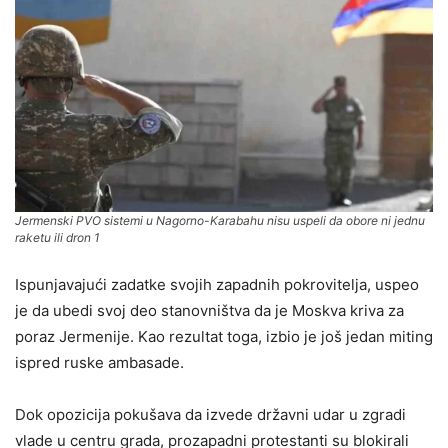
Jermenski PVO sistemi u Nagorno-Karabahu nisu uspeli da obore ni jednu
raketu ili dron 1
Ispunjavajući zadatke svojih zapadnih pokrovitelja, uspeo
je da ubedi svoj deo stanovništva da je Moskva kriva za
poraz Jermenije. Kao rezultat toga, izbio je još jedan miting
ispred ruske ambasade.
Dok opozicija pokušava da izvede državni udar u zgradi
vlade u centru grada, prozapadni protestanti su blokirali