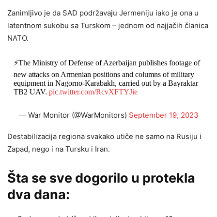
Zanimljivo je da SAD podržavaju Jermeniju iako je ona u
latentnom sukobu sa Turskom – jednom od najjačih članica
NATO.
⚡️The Ministry of Defense of Azerbaijan publishes footage of
new attacks on Armenian positions and columns of military
equipment in Nagorno-Karabakh, carried out by a Bayraktar
TB2 UAV.
pic.twitter.com/RcvXFTYJie
— War Monitor (@WarMonitors)
September 19, 2023
Destabilizacija regiona svakako utiče ne samo na Rusiju i
Zapad, nego i na Tursku i Iran.
Šta se sve dogorilo u protekla
dva dana: