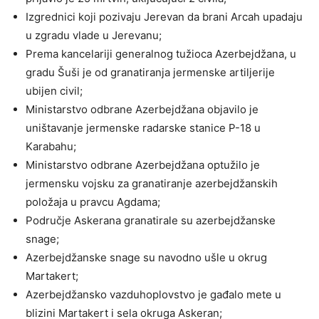
Izgrednici koji pozivaju Jerevan da brani Arcah upadaju
u zgradu vlade u Jerevanu;
Prema kancelariji generalnog tužioca Azerbejdžana, u
gradu Šuši je od granatiranja jermenske artiljerije
ubijen civil;
Ministarstvo odbrane Azerbejdžana objavilo je
uništavanje jermenske radarske stanice P-18 u
Karabahu;
Ministarstvo odbrane Azerbejdžana optužilo je
jermensku vojsku za granatiranje azerbejdžanskih
položaja u pravcu Agdama;
Područje Askerana granatirale su azerbejdžanske
snage;
Azerbejdžanske snage su navodno ušle u okrug
Martakert;
Azerbejdžansko vazduhoplovstvo je gađalo mete u
blizini Martakert i sela okruga Askeran;