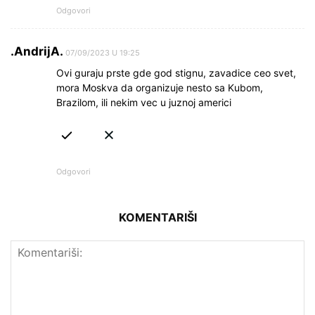
Odgovori
.AndrijA.
07/09/2023 U 19:25
Ovi guraju prste gde god stignu, zavadice ceo svet,
mora Moskva da organizuje nesto sa Kubom,
Brazilom, ili nekim vec u juznoj americi
Odgovori
KOMENTARIŠI