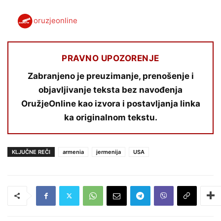
oruzjeonline
PRAVNO UPOZORENJE
Zabranjeno je preuzimanje, prenošenje i
objavljivanje teksta bez navođenja
OružjeOnline kao izvora i postavljanja linka
ka originalnom tekstu.
KLJUČNE REČI
armenia
jermenija
USA