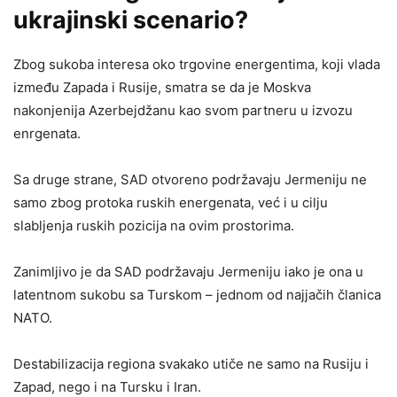
ukrajinski scenario?
Zbog sukoba interesa oko trgovine energentima, koji vlada
između Zapada i Rusije, smatra se da je Moskva
nakonjenija Azerbejdžanu kao svom partneru u izvozu
enrgenata.
Sa druge strane, SAD otvoreno podržavaju Jermeniju ne
samo zbog protoka ruskih energenata, već i u cilju
slabljenja ruskih pozicija na ovim prostorima.
Zanimljivo je da SAD podržavaju Jermeniju iako je ona u
latentnom sukobu sa Turskom – jednom od najjačih članica
NATO.
Destabilizacija regiona svakako utiče ne samo na Rusiju i
Zapad, nego i na Tursku i Iran.