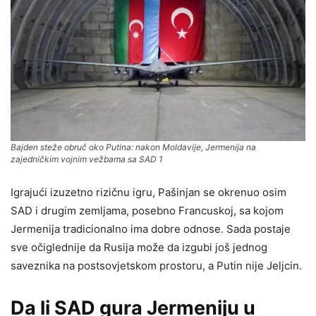
Bajden steže obruč oko Putina: nakon Moldavije, Jermenija na
zajedničkim vojnim vežbama sa SAD 1
Igrajući izuzetno rizičnu igru, Pašinjan se okrenuo osim
SAD i drugim zemljama, posebno Francuskoj, sa kojom
Jermenija tradicionalno ima dobre odnose. Sada postaje
sve očiglednije da Rusija može da izgubi još jednog
saveznika na postsovjetskom prostoru, a Putin nije Jeljcin.
Da li SAD gura Jermeniju u