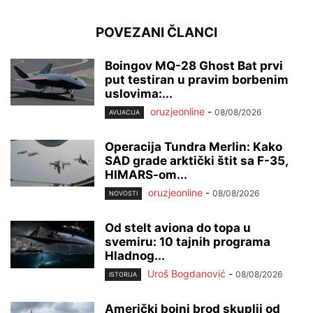
POVEZANI ČLANCI
Boingov MQ-28 Ghost Bat prvi
put testiran u pravim borbenim
uslovima:...
oruzjeonline
-
08/08/2026
AVIJACIJA
Operacija Tundra Merlin: Kako
SAD grade arktički štit sa F-35,
HIMARS-om...
oruzjeonline
-
08/08/2026
NOVOSTI
Od stelt aviona do topa u
svemiru: 10 tajnih programa
Hladnog...
Uroš Bogdanović
-
08/08/2026
ISTORIJA
Američki bojni brod skuplji od