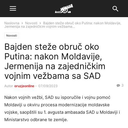
Naslovna
Novosti
Bajden steže obruč oko Putina: nakon Moldavije,
Jermenija na zajedničkim vojnim vežbama...
Novosti
Bajden steže obruč oko
Putina: nakon Moldavije,
Jermenija na zajedničkim
vojnim vežbama sa SAD
3
Autor
oruzjeonline
-
07/09/2023
Nakon vojnih vežbi, SAD su isporučile i vojnu pomoć
Moldaviji u okviru procesa modernizacije moldavske
vojske, saopštili su 1. avgusta ambasada SAD u Moldaviji i
Ministarstvo odbrane te zemlje.