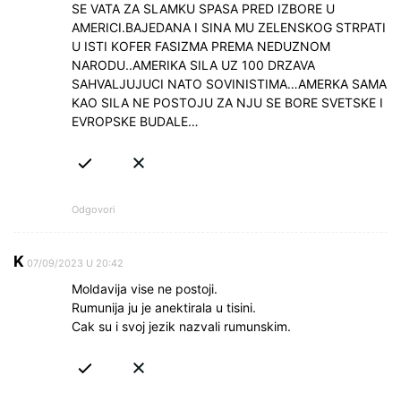
SE VATA ZA SLAMKU SPASA PRED IZBORE U
AMERICI.BAJEDANA I SINA MU ZELENSKOG STRPATI
U ISTI KOFER FASIZMA PREMA NEDUZNOM
NARODU..AMERIKA SILA UZ 100 DRZAVA
SAHVALJUJUCI NATO SOVINISTIMA…AMERKA SAMA
KAO SILA NE POSTOJU ZA NJU SE BORE SVETSKE I
EVROPSKE BUDALE…
Odgovori
K
07/09/2023 U 20:42
Moldavija vise ne postoji.
Rumunija ju je anektirala u tisini.
Cak su i svoj jezik nazvali rumunskim.