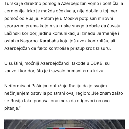
Turska je direktno pomogla Azerbejdžan vojno i politički, a
Jermenija, iako je možda očekivala, nije dobila u toj meri
pomoć od Rusije. Potom je u Moskvi potpisan mirovni
sporazum prema kojem su ruske snage trebale da čuvaju
Lačinski koridor, jedinu komunikaciju između Jermenije i
ostatka Nagorno-Karabaha koju još uvek kontrolišu, ali
Azerbejdžan de fakto kontroliše pristup kroz klisuru.
U suštini, moćniji Azerbejdžanci, takođe u ODKB, su
zauzeli koridor, što je izazvalo humanitarnu krizu.
Neiformisani Pašinjan optužuje Rusiju da je svojim
nečinjenjem ostavila po strani ovaj region: „Ne znam zašto
se Rusija tako ponaša, ona mora da odgovori na ovo
pitanje.”