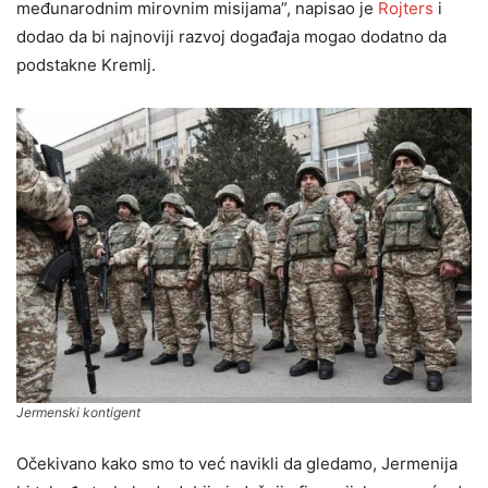
međunarodnim mirovnim misijama”, napisao je
Rojters
i
dodao da bi najnoviji razvoj događaja mogao dodatno da
podstakne Kremlj.
Jermenski kontigent
Očekivano kako smo to već navikli da gledamo, Jermenija