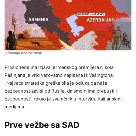
jermenija azerbejdzan
Prošlonedeljna izjava jermenskog premijera Nikola
Pašinjana je vrlo verovatno napisana iz Vašingtona:
„Najveća strateška greška bila je odluka da naša
bezbednost zavisi od Rusije, da smo njima prepustili
bezbednost“, rekao je zvaničnik u intervjuu italijanskim
medijima.
Prve vežbe sa SAD