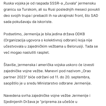
Ruska vojska je od raspada SSSR-a „čuvala” jermensku
granicu sa Turskom, ali su Rusi poslednjih meseci povukli
deo svojih trupa i prebacili ih na ukrajinski front, što SAD
sada pokušavaju da iskoriste.
Podsetimo, Jermenija je bila jedina država ODKB
(Organizacija ugovora o kolektivnoj odbrani) koja nije
učestvovala u zajedničkim vežbama u Belorusiji. Tada se
već mogao naslutiti rasplet.
Štaviše, jermenska i američka vojska uskoro će izvesti
zajedničke vojne vežbe. Manevri pod nazivom „Orao
partner 2023“ biće održani od 11. do 20. septembra,
saopštilo je u sredu Ministarstvo odbrane Jermenije.
Navedena svrha zajedničke vojne vežbe Jermenije i
Sjedinjenih Država je “priprema za učešće u