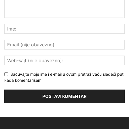
Sačuvajte moje ime i e-mail u ovom pretraživaču sledeći put
kada komentarišem.