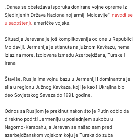
„Danas se obeležava isporuka donirane vojne opreme iz
Sjedinjenih Država Nacionalnoj armiji Moldavije“,
navodi se
u saopštenju
američke vojske.
Situacija Jerevana je još komplikovanija od one u Republici
Moldaviji. Jermenija je stisnuta na južnom Kavkazu, nema
izlaz na more, izolovana između Azerbejdžana, Turske i
Irana.
Štaviše, Rusija ima vojnu bazu u Jermeniji i dominantna je
sila u regionu Južnog Kavkaza, koji je kao i Ukrajina bio
deo Sovjetskog Saveza do 1991. godine.
Odnos sa Rusijom je prekinut nakon što je Putin odbio da
direktno podrži Jermeniju u poslednjem sukobu u
Nagorno-Karabahu, a Jerevan se našao sam pred
azerbejdžanskom vojskom koju je Turska do zuba