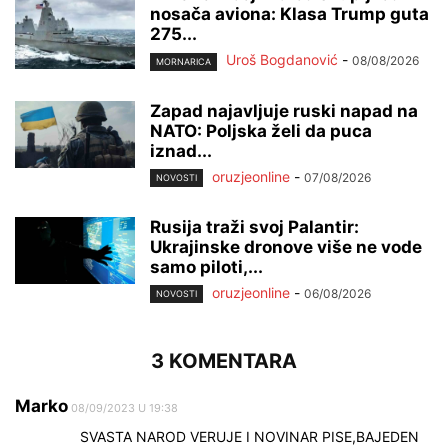
nosača aviona: Klasa Trump guta
275...
Uroš Bogdanović
-
08/08/2026
MORNARICA
Zapad najavljuje ruski napad na
NATO: Poljska želi da puca
iznad...
oruzjeonline
-
07/08/2026
NOVOSTI
Rusija traži svoj Palantir:
Ukrajinske dronove više ne vode
samo piloti,...
oruzjeonline
-
06/08/2026
NOVOSTI
3 KOMENTARA
Marko
08/09/2023 U 19:38
SVASTA NAROD VERUJE I NOVINAR PISE,BAJEDEN