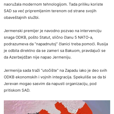
naoružala modernom tehnologijom. Tada priliku koriste
SAD sa već pripremljenim terenom od strane svojih
obaveštajnih službi.
Jermenski premijer je navodno pozvao na intervenciju
snaga ODKB, pošto Statut, slično članu 5 NATO-a,
podrazumeva da “napadnutoj” članici treba pomoći. Rusija
je odbila direktno da se zameri sa Bakuom, pravdajući se
da Azerbejdžan nije napao Jermeniju.
Jermenija sada traži “utočište” na Zapadu iako je deo svih
ODKB ekonomskih i vojnih integracija. Spekuliše se da bi
Jerevan mogao sasvim da napusti organizaciju, pod
pritiskom SAD.