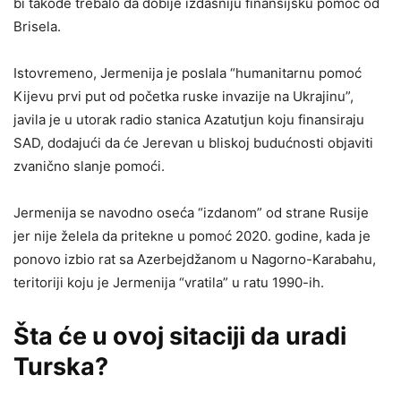
bi takođe trebalo da dobije izdašniju finansijsku pomoć od
Brisela.
Istovremeno, Jermenija je poslala “humanitarnu pomoć
Kijevu prvi put od početka ruske invazije na Ukrajinu”,
javila je u utorak radio stanica Azatutjun koju finansiraju
SAD, dodajući da će Jerevan u bliskoj budućnosti objaviti
zvanično slanje pomoći.
Jermenija se navodno oseća “izdanom” od strane Rusije
jer nije želela da pritekne u pomoć 2020. godine, kada je
ponovo izbio rat sa Azerbejdžanom u Nagorno-Karabahu,
teritoriji koju je Jermenija “vratila” u ratu 1990-ih.
Šta će u ovoj sitaciji da uradi
Turska?