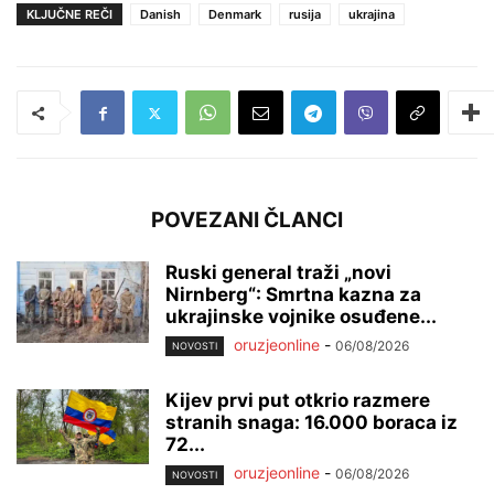
KLJUČNE REČI
Danish
Denmark
rusija
ukrajina
POVEZANI ČLANCI
Ruski general traži „novi
Nirnberg“: Smrtna kazna za
ukrajinske vojnike osuđene...
oruzjeonline
-
06/08/2026
NOVOSTI
Kijev prvi put otkrio razmere
stranih snaga: 16.000 boraca iz
72...
oruzjeonline
-
06/08/2026
NOVOSTI