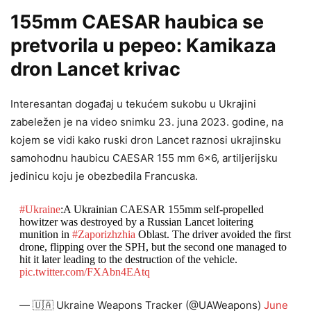
155mm CAESAR haubica se
pretvorila u pepeo: Kamikaza
dron Lancet krivac
Interesantan događaj u tekućem sukobu u Ukrajini
zabeležen je na video snimku 23. juna 2023. godine, na
kojem se vidi kako ruski dron Lancet raznosi ukrajinsku
samohodnu haubicu CAESAR 155 mm 6×6, artiljerijsku
jedinicu koju je obezbedila Francuska.
#Ukraine
:A Ukrainian CAESAR 155mm self-propelled
howitzer was destroyed by a Russian Lancet loitering
munition in
#Zaporizhzhia
Oblast. The driver avoided the first
drone, flipping over the SPH, but the second one managed to
hit it later leading to the destruction of the vehicle.
pic.twitter.com/FXAbn4EAtq
— 🇺🇦 Ukraine Weapons Tracker (@UAWeapons)
June