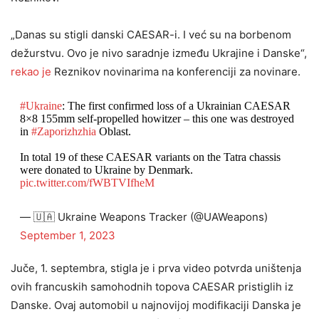
„Danas su stigli danski CAESAR-i. I već su na borbenom
dežurstvu. Ovo je nivo saradnje između Ukrajine i Danske“,
rekao je
Reznikov novinarima na konferenciji za novinare.
#Ukraine
: The first confirmed loss of a Ukrainian CAESAR
8×8 155mm self-propelled howitzer – this one was destroyed
in
#Zaporizhzhia
Oblast.
In total 19 of these CAESAR variants on the Tatra chassis
were donated to Ukraine by Denmark.
pic.twitter.com/fWBTVIfheM
— 🇺🇦 Ukraine Weapons Tracker (@UAWeapons)
September 1, 2023
Juče, 1. septembra, stigla je i prva video potvrda uništenja
ovih francuskih samohodnih topova CAESAR pristiglih iz
Danske. Ovaj automobil u najnovijoj modifikaciji Danska je