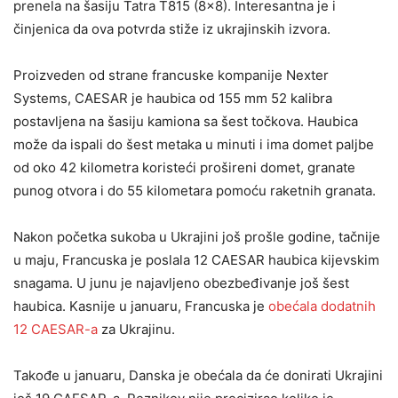
prenela na šasiju Tatra T815 (8×8). Interesantna je i
činjenica da ova potvrda stiže iz ukrajinskih izvora.
Proizveden od strane francuske kompanije Nexter
Systems, CAESAR je haubica od 155 mm 52 kalibra
postavljena na šasiju kamiona sa šest točkova. Haubica
može da ispali do šest metaka u minuti i ima domet paljbe
od oko 42 kilometra koristeći prošireni domet, granate
punog otvora i do 55 kilometara pomoću raketnih granata.
Nakon početka sukoba u Ukrajini još prošle godine, tačnije
u maju, Francuska je poslala 12 CAESAR haubica kijevskim
snagama. U junu je najavljeno obezbeđivanje još šest
haubica. Kasnije u januaru, Francuska je
obećala dodatnih
12 CAESAR-a
za Ukrajinu.
Takođe u januaru, Danska je obećala da će donirati Ukrajini