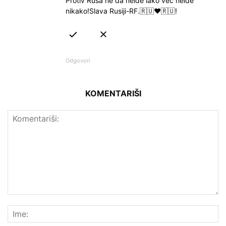
Protiv Rusa ne da neide lako već neide
nikako!Slava Rusiji-RF.🇷🇺❤🇷🇺!
Odgovori
KOMENTARIŠI