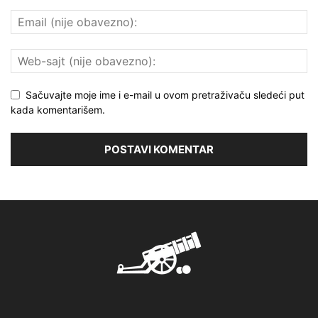
Sačuvajte moje ime i e-mail u ovom pretraživaču sledeći put
kada komentarišem.