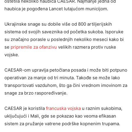
oštetila nekoliko haubica CAESAR. Najmanje jedna od
haubica je pogođena Lancet lutajućom municijom.
Ukrajinske snage su dobile više od 800 artiljerijskih
sistema od svojih saveznika od početka sukoba. Isporuke
su značajno porasle u poslednjih nekoliko meseci kako bi
se
pripremile za ofanzivu
velikih razmera protiv ruske
vojske.
CAESAR-om upravlja petočlana posada i može biti potpuno
operativan za manje od tri minuta. Takođe se može lako
transportovati vazduhom, što ga čini vrednom imovinom za
snage za brzo raspoređivanje.
CAESAR je koristila
francuska vojska
u raznim sukobima,
uključujući i Mali, gde se pokazao kao veoma efikasan
sistem za pružanje vatrene podrške kopnenim trupama.