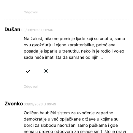
Odgovori
Dušan
03/09/2023 U 12:46
Na žalost, niko ne pominje ljude koji su unutra, samo
ovu gvožđuriju i njene karakteristike, petočlana
posada je isparila u trenutku, neko ih je rodio i voleo
sada neće imati šta da sahrane od njih …
Odgovori
Zvonko
03/09/2023 U 09:49
Odličan haubički sistem za uvođenje zapadne
demokratije u već opljačkane države u kojima su
borci za slobodu naoružani samo puškama i gde
nemaju prqvog odgovora za sejače smrti što je pravi