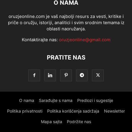
O NAMA
oruzjeonline.com je vaš najbolji resurs za vesti, kritike i
priče o oružju, istoriji, analitici i svim srodnim temama iz
oblasti naoružanja.
Kontaktirajte nas:
oruzjeonline@gmail.com
PRATITE NAS
O nama
Sarađujte s nama
Predlozi i sugestije
Politika privatnosti
Politika korišćenja sadržaja
Newsletter
Mapa sajta
Podržite nas