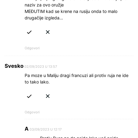
naziv za ovo oružje
MEĐUTIM kad se krene na rusiju onda to malo
drugačije izgleda…
Odgovori
Svesko
02/09/2023 U 13:57
Pa moze u Maliju dragi francuzi ali protiv ruja ne ide
to tako lako.
Odgovori
A
03/09/2023 U 12:17