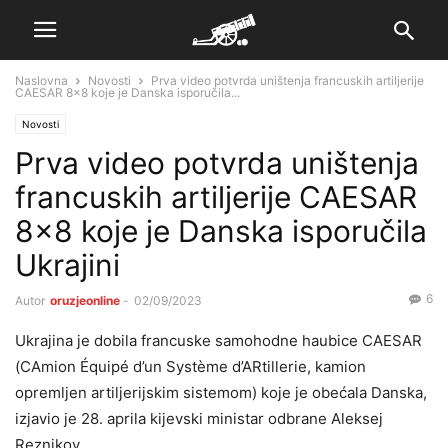
Naslovna
Novosti
Prva video potvrda uništenja francuskih artiljerije
CAESAR 8×8 koje je Danska isporučila...
Novosti
Prva video potvrda uništenja
francuskih artiljerije CAESAR
8×8 koje je Danska isporučila
Ukrajini
6
Autor
oruzjeonline
-
02/09/2023
Ukrajina je dobila francuske samohodne haubice CAESAR
(CAmion Équipé d’un Système d’ARtillerie, kamion
opremljen artiljerijskim sistemom) koje je obećala Danska,
izjavio je 28. aprila kijevski ministar odbrane Aleksej
Reznikov.