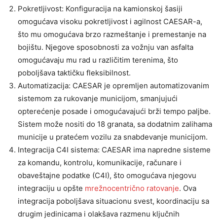
Pokretljivost: Konfiguracija na kamionskoj šasiji
omogućava visoku pokretljivost i agilnost CAESAR-a,
što mu omogućava brzo razmeštanje i premestanje na
bojištu. Njegove sposobnosti za vožnju van asfalta
omogućavaju mu rad u različitim terenima, što
poboljšava taktičku fleksibilnost.
Automatizacija: CAESAR je opremljen automatizovanim
sistemom za rukovanje municijom, smanjujući
opterećenje posade i omogućavajući brži tempo paljbe.
Sistem može nositi do 18 granata, sa dodatnim zalihama
municije u pratećem vozilu za snabdevanje municijom.
Integracija C4I sistema: CAESAR ima napredne sisteme
za komandu, kontrolu, komunikacije, računare i
obaveštajne podatke (C4I), što omogućava njegovu
integraciju u opšte
mrežnocentrično ratovanje
. Ova
integracija poboljšava situacionu svest, koordinaciju sa
drugim jedinicama i olakšava razmenu ključnih