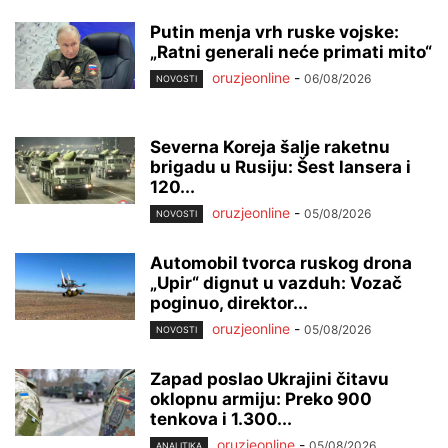
Putin menja vrh ruske vojske:
„Ratni generali neće primati mito“
oruzjeonline
-
06/08/2026
NOVOSTI
Severna Koreja šalje raketnu
brigadu u Rusiju: Šest lansera i
120...
oruzjeonline
-
05/08/2026
NOVOSTI
Automobil tvorca ruskog drona
„Upir“ dignut u vazduh: Vozač
poginuo, direktor...
oruzjeonline
-
05/08/2026
NOVOSTI
Zapad poslao Ukrajini čitavu
oklopnu armiju: Preko 900
tenkova i 1.300...
oruzjeonline
-
05/08/2026
ANALITIKA