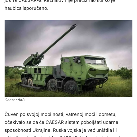
još 19 CAESAR-a. Reznikov nije precizirao koliko je
haubica isporučeno.
Caesar 8×8
Čuven po svojoj mobilnosti, vatrenoj moći i dometu,
očekivalo se da će CAESAR sistem poboljšati udarne
sposobnosti Ukrajine. Ruska vojska je već uništila ili