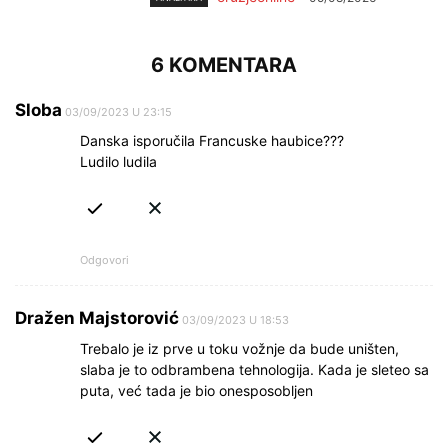
6 KOMENTARA
Sloba
03/09/2023 U 23:15
Danska isporučila Francuske haubice???
Ludilo ludila
Odgovori
Dražen Majstorović
03/09/2023 U 18:53
Trebalo je iz prve u toku vožnje da bude uništen,
slaba je to odbrambena tehnologija. Kada je sleteo sa
puta, već tada je bio onesposobljen