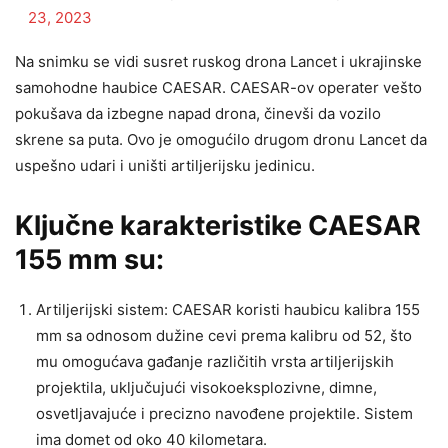
23, 2023
Na snimku se vidi susret ruskog drona Lancet i ukrajinske
samohodne haubice CAESAR. CAESAR-ov operater vešto
pokušava da izbegne napad drona, činevši da vozilo
skrene sa puta. Ovo je omogućilo drugom dronu Lancet da
uspešno udari i uništi artiljerijsku jedinicu.
Ključne karakteristike CAESAR
155 mm su:
Artiljerijski sistem: CAESAR koristi haubicu kalibra 155
mm sa odnosom dužine cevi prema kalibru od 52, što
mu omogućava gađanje različitih vrsta artiljerijskih
projektila, uključujući visokoeksplozivne, dimne,
osvetljavajuće i precizno navođene projektile. Sistem
ima domet od oko 40 kilometara.