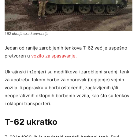
t 62 ukrajinska konverzija
Jedan od ranije zarobljenih tenkova T-62 već je uspešno
pretvoren u
vozilo za spasavanje.
Ukrajinski inženjeri su modifikovali zarobljeni srednji tenk
za upotrebu tokom borbe za oporavak (tegljenje) vojnih
vozila ili popravku u borbi oštećenih, zaglavljenih i/ili
neoperativnih oklopnih borbenih vozila, kao što su tenkovi
i oklopni transporteri.
T-62 ukratko