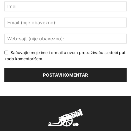
Sačuvajte moje ime i e-mail u ovom pretraživaču sledeći put
kada komentarišem.