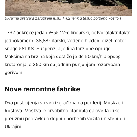
Ukrajina pretvara zarobljeni ruski T-62 tenk u teško borbeno vozilo 1
T-62 pokreće jedan V-55 12-cilindarski, četvorotaktnitaktni
jednokomorni 38,88-litarski, vodeno hlađeni dizel motor
snage 581 KS. Suspenzija je tipa torzione opruge.
Maksimalna brzina koja dostiže je do 50 km/h a opseg
krstarenja je 350 km sa jednim punjenjem rezervoara
gorivom.
Nove remontne fabrike
Dva postrojenja su već izgrađena na periferiji Moskve i
Rostova. Moskva je prvobitno planirala da ove fabrike
preuzmu popravku oklopnih borbenih vozila uništenih u
Ukrajini.