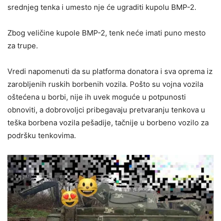
srednjeg tenka i umesto nje će ugraditi kupolu BMP-2.
Zbog veličine kupole BMP-2, tenk neće imati puno mesto
za trupe.
Vredi napomenuti da su platforma donatora i sva oprema iz
zarobljenih ruskih borbenih vozila. Pošto su vojna vozila
oštećena u borbi, nije ih uvek moguće u potpunosti
obnoviti, a dobrovoljci pribegavaju pretvaranju tenkova u
teška borbena vozila pešadije, tačnije u borbeno vozilo za
podršku tenkovima.