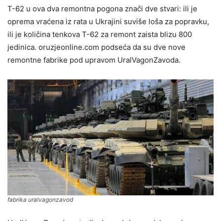
T-62 u ova dva remontna pogona znači dve stvari: ili je
oprema vraćena iz rata u Ukrajini suviše loša za popravku,
ili je količina tenkova T-62 za remont zaista blizu 800
jedinica. oruzjeonline.com podseća da su dve nove
remontne fabrike pod upravom UralVagonZavoda.
fabrika uralvagonzavod