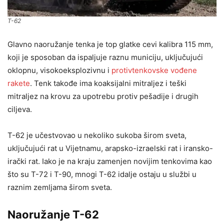
T-62
Glavno naoružanje tenka je top glatke cevi kalibra 115 mm,
koji je sposoban da ispaljuje raznu municiju, uključujući
oklopnu, visokoeksplozivnu i
protivtenkovske vođene
rakete
. Tenk takođe ima koaksijalni mitraljez i teški
mitraljez na krovu za upotrebu protiv pešadije i drugih
ciljeva.
T-62 je učestvovao u nekoliko sukoba širom sveta,
uključujući rat u Vijetnamu, arapsko-izraelski rat i iransko-
irački rat. Iako je na kraju zamenjen novijim tenkovima kao
što su T-72 i T-90, mnogi T-62 idalje ostaju u službi u
raznim zemljama širom sveta.
Naoružanje T-62