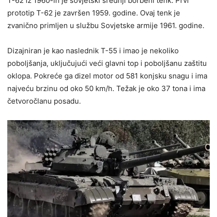
T-62 iz 1960-ih je sovjetski srednji borbeni tenk. Prvi
prototip T-62 je završen 1959. godine. Ovaj tenk je
zvanično primljen u službu Sovjetske armije 1961. godine.
Dizajniran je kao naslednik T-55 i imao je nekoliko
poboljšanja, uključujući veći glavni top i poboljšanu zaštitu
oklopa. Pokreće ga dizel motor od 581 konjsku snagu i ima
najveću brzinu od oko 50 km/h. Težak je oko 37 tona i ima
četvoročlanu posadu.