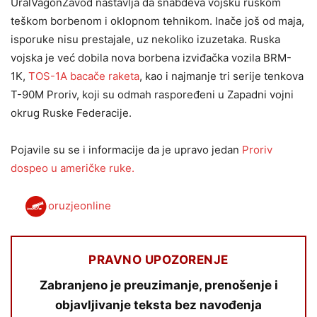
UralVagonZavod nastavlja da snabdeva vojsku ruskom
teškom borbenom i oklopnom tehnikom. Inače još od maja,
isporuke nisu prestajale, uz nekoliko izuzetaka. Ruska
vojska je već dobila nova borbena izviđačka vozila BRM-
1K,
TOS-1A bacače raketa
, kao i najmanje tri serije tenkova
T-90M Proriv, koji su odmah raspoređeni u Zapadni vojni
okrug Ruske Federacije.
Pojavile su se i informacije da je upravo jedan
Proriv
dospeo u američke ruke.
oruzjeonline
PRAVNO UPOZORENJE
Zabranjeno je preuzimanje, prenošenje i
objavljivanje teksta bez navođenja