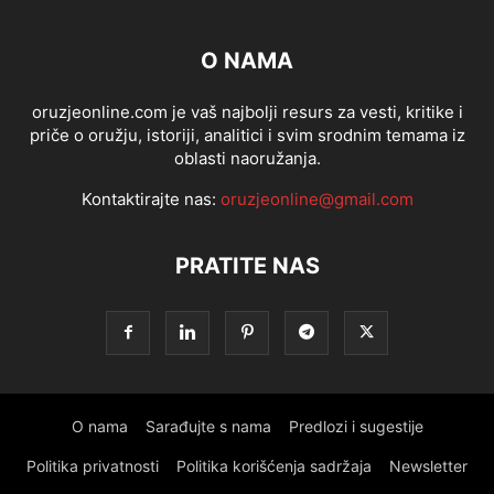
O NAMA
oruzjeonline.com je vaš najbolji resurs za vesti, kritike i
priče o oružju, istoriji, analitici i svim srodnim temama iz
oblasti naoružanja.
Kontaktirajte nas:
oruzjeonline@gmail.com
PRATITE NAS
O nama
Sarađujte s nama
Predlozi i sugestije
Politika privatnosti
Politika korišćenja sadržaja
Newsletter