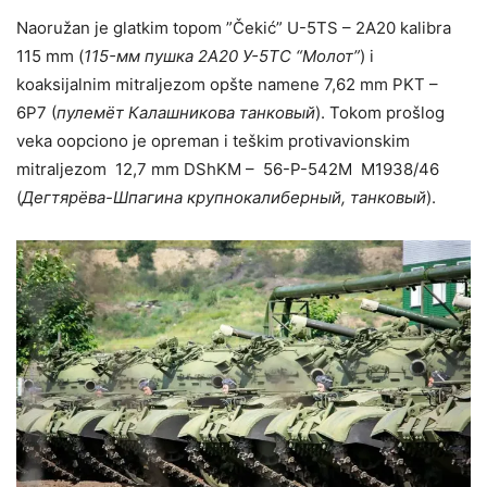
Naoružan je glatkim topom ”Čekić” U-5TS – 2A20 kalibra
115 mm (
115-мм пушка 2А20 У-5ТС “Молот”
) i
koaksijalnim mitraljezom opšte namene 7,62 mm PKT –
6P7 (
пулемёт Калашникова танковый
). Tokom prošlog
veka oopciono je opreman i teškim protivavionskim
mitraljezom 12,7 mm DShKM – 56-P-542M M1938/46
(
Дегтярёва-Шпагина крупнокалиберный, танковый
).