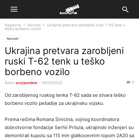
Naslovna
Novosti
Ukrajina pretvara zarobljeni ruski T-62 tenk u
teško borbeno vozilo
Novosti
Ukrajina pretvara zarobljeni
ruski T-62 tenk u teško
borbeno vozilo
0
Autor
oruzjeonline
-
09/05/2023
Od zarobljenog ruskog tenka T-62 sada se stvara teško
borbeno vozilo pešadije za ukrajinsku vojsku.
Prema rečima Romana Sinicina, vojnog koordinatora
dobrotvorne fondacije Serhii Pritula, ukrajinski inženjeri su
demontirali kupolu sa 115 mm glatkocevnim topom 2A20 sa