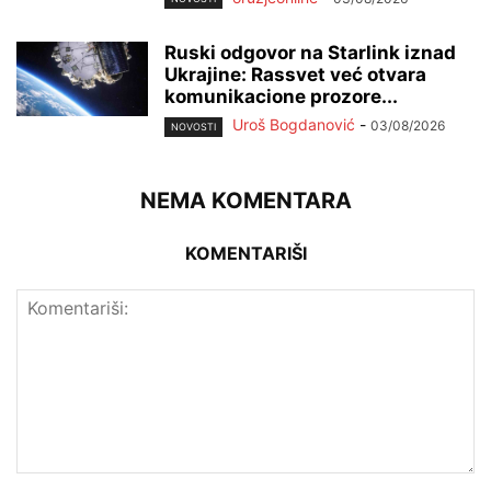
Ruski odgovor na Starlink iznad
Ukrajine: Rassvet već otvara
komunikacione prozore...
Uroš Bogdanović
-
03/08/2026
NOVOSTI
NEMA KOMENTARA
KOMENTARIŠI