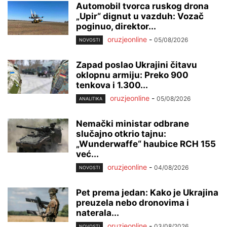
Automobil tvorca ruskog drona
„Upir“ dignut u vazduh: Vozač
poginuo, direktor...
oruzjeonline
-
05/08/2026
NOVOSTI
Zapad poslao Ukrajini čitavu
oklopnu armiju: Preko 900
tenkova i 1.300...
oruzjeonline
-
05/08/2026
ANALITIKA
Nemački ministar odbrane
slučajno otkrio tajnu:
„Wunderwaffe“ haubice RCH 155
već...
oruzjeonline
-
04/08/2026
NOVOSTI
Pet prema jedan: Kako je Ukrajina
preuzela nebo dronovima i
naterala...
oruzjeonline
-
03/08/2026
NOVOSTI