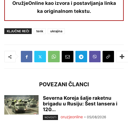
OružjeOnline kao izvora i postavljanja linka
ka originalnom tekstu.
KLJUČNE REČI
tenk
ukrajina
POVEZANI ČLANCI
Severna Koreja šalje raketnu
brigadu u Rusiju: Šest lansera i
120...
oruzjeonline
-
05/08/2026
NOVOSTI