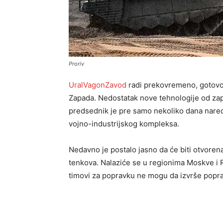
Proriv
UralVagonZavod
radi prekovremeno, gotov
Zapada. Nedostatak nove tehnologije od zapa
predsednik je pre samo nekoliko dana nare
vojno-industrijskog kompleksa.
Nedavno je postalo jasno da će biti otvore
tenkova. Nalaziće se u regionima Moskve i 
timovi za popravku ne mogu da izvrše popr