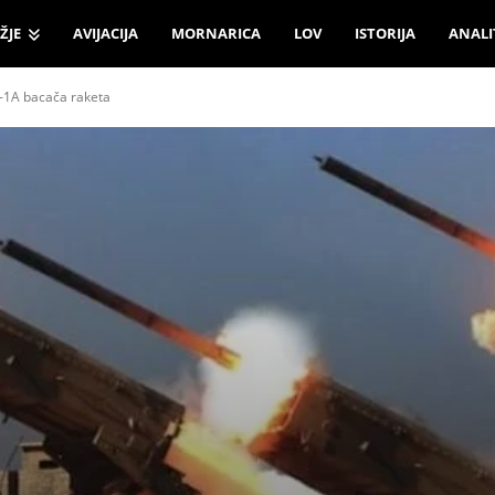
ŽJE
AVIJACIJA
MORNARICA
LOV
ISTORIJA
ANALI
S-1A bacača raketa