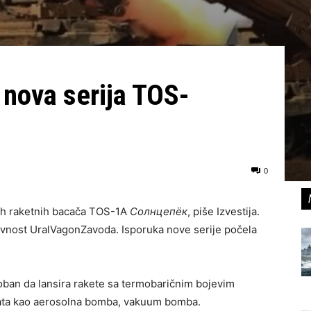
 nova serija TOS-
0
nih raketnih bacača TOS-1A
Солнцепёк
, piše Izvestija.
javnost UralVagonZavoda. Isporuka nove serije počela
ban da lansira rakete sa termobaričnim bojevim
nata kao aerosolna bomba, vakuum bomba.