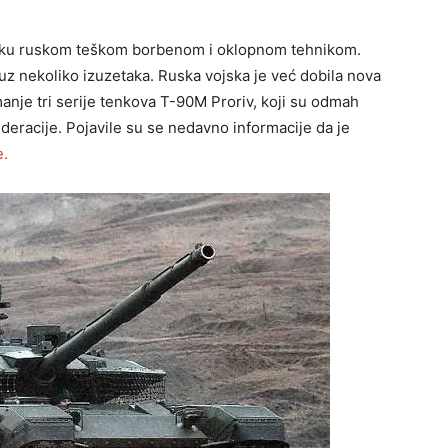
sku ruskom teškom borbenom i oklopnom tehnikom.
 uz nekoliko izuzetaka. Ruska vojska je već dobila nova
anje tri serije tenkova T-90M Proriv, koji su odmah
eracije. Pojavile su se nedavno informacije da je
e.