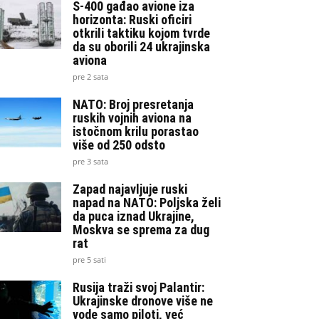
S-400 gađao avione iza
horizonta: Ruski oficiri
otkrili taktiku kojom tvrde
da su oborili 24 ukrajinska
aviona
pre 2 sata
NATO: Broj presretanja
ruskih vojnih aviona na
istočnom krilu porastao
više od 250 odsto
pre 3 sata
Zapad najavljuje ruski
napad na NATO: Poljska želi
da puca iznad Ukrajine,
Moskva se sprema za dug
rat
pre 5 sati
Rusija traži svoj Palantir:
Ukrajinske dronove više ne
vode samo piloti, već