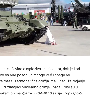
i iz mešavine eksploziva i oksidatora, dok je kod
tako da ono poseduje mnogo veću snagu od
e mase. Termobarična oružja imaju naduže trajanje
, izuzimajući nuklearno oružje. Inače, Rusi su u
nakamionima
Урал-63704-0010
serije
Торнадо-У
.