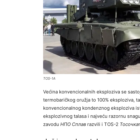
TOS-1A
Većina konvencionalnih eksploziva se sastoj
termobaričkog oružja to 100% eksploziva, 
konvencionalnog kondenznog eksploziva ist
eksplozivnog talasa i najveću razornu snagu
zavodu
НПО Сплав
razvili i TOS-2
Тосочка