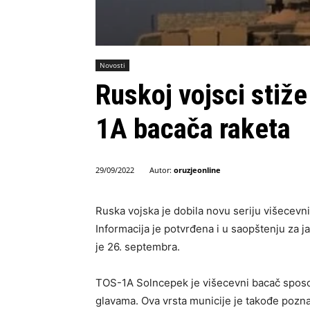
Novosti
Ruskoj vojsci stiže
1A bacača raketa
Autor:
oruzjeonline
29/09/2022
Ruska vojska je dobila novu seriju višecev
Informacija je potvrđena i u saopštenju za 
je 26. septembra.
TOS-1A Solncepek je višecevni bacač sposo
glavama. Ova vrsta municije je takođe poz