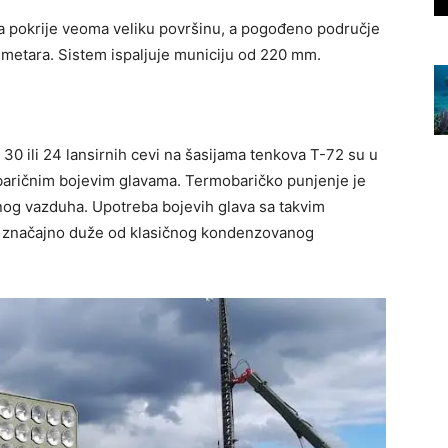
a pokrije veoma veliku površinu, a pogođeno područje
 metara. Sistem ispaljuje municiju od 220 mm.
30 ili 24 lansirnih cevi na šasijama tenkova T-72 su u
baričnim bojevim glavama. Termobaričko punjenje je
olnog vazduha. Upotreba bojevih glava sa takvim
aje značajno duže od klasičnog kondenzovanog