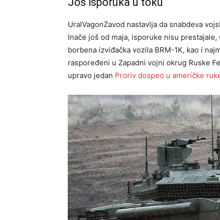
Još isporuka u toku
UralVagonZavod nastavlja da snabdeva voj
Inače još od maja, isporuke nisu prestajale,
borbena izviđačka vozila BRM-1K, kao i najm
raspoređeni u Zapadni vojni okrug Ruske Fed
upravo jedan
Proriv dospeo u američke ruk