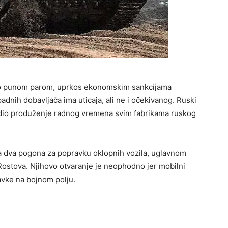
o punom parom, uprkos ekonomskim sankcijama
dnih dobavljača ima uticaja, ali ne i očekivanog. Ruski
dio produženje radnog vremena svim fabrikama ruskog
na dva pogona za popravku oklopnih vozila, uglavnom
Rostova. Njihovo otvaranje je neophodno jer mobilni
avke na bojnom polju.