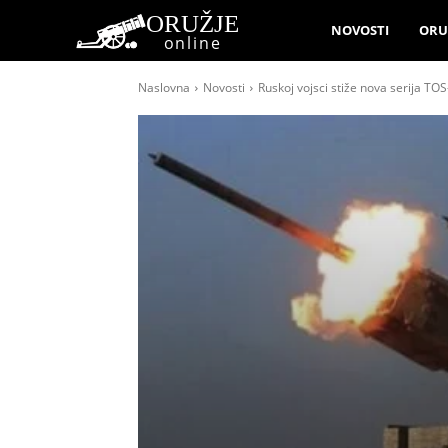
ORUŽJE
NOVOSTI
ORU
online
Naslovna
Novosti
Ruskoj vojsci stiže nova serija TO