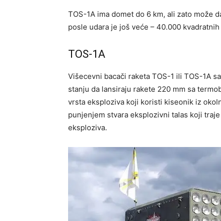
TOS-1A ima domet do 6 km, ali zato može d
posle udara je još veće – 40.000 kvadratnih
TOS-1A
Višecevni bacači raketa TOS-1 ili TOS-1A sa 
stanju da lansiraju rakete 220 mm sa termo
vrsta eksploziva koji koristi kiseonik iz ok
punjenjem stvara eksplozivni talas koji tr
eksploziva.