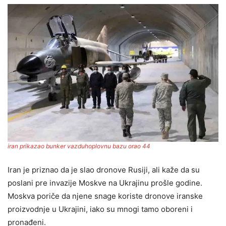
iran prikazao bunker vazduhoplovnu bazu orao 44
Iran je priznao da je slao dronove Rusiji, ali kaže da su
poslani pre invazije Moskve na Ukrajinu prošle godine.
Moskva poriče da njene snage koriste dronove iranske
proizvodnje u Ukrajini, iako su mnogi tamo oboreni i
pronađeni.