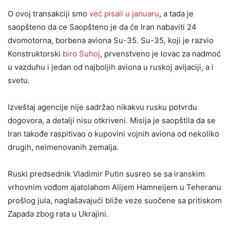
O ovoj transakciji smo
već pisali u januaru
, a tada je
saopšteno da ce Saopšteno je da će Iran nabaviti 24
dvomotorna, borbena aviona Su-35. Su-35, koji je razvio
Konstruktorski
biro Suhoj
, prvenstveno je lovac za nadmoć
u vazduhu i jedan od najboljih aviona u ruskoj avijaciji, a i
svetu.
Izveštaj agencije nije sadržao nikakvu rusku potvrdu
dogovora, a detalji nisu otkriveni. Misija je saopštila da se
Iran takođe raspitivao o kupovini vojnih aviona od nekoliko
drugih, neimenovanih zemalja.
Ruski predsednik Vladimir Putin susreo se sa iranskim
vrhovnim vođom ajatolahom Alijem Hamneijem u Teheranu
prošlog jula, naglašavajući bliže veze suočene sa pritiskom
Zapada zbog rata u Ukrajini.