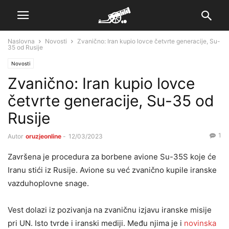
Naslovna
Novosti
Zvanično: Iran kupio lovce četvrte generacije, Su-
35 od Rusije
Novosti
Zvanično: Iran kupio lovce
četvrte generacije, Su-35 od
Rusije
1
Autor
oruzjeonline
-
12/03/2023
Završena je procedura za borbene avione Su-35S koje će
Iranu stići iz Rusije. Avione su već zvanično kupile iranske
vazduhoplovne snage.
Vest dolazi iz pozivanja na zvaničnu izjavu iranske misije
pri UN. Isto tvrde i iranski mediji. Među njima je i
novinska