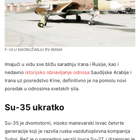
F-14 U NAORUŽANJU RV IRANA
Imajući u vidu sve bližu saradnju Irana i Rusije, kao i
nedavno
istorijsko obnavljanje odnosa
Saudijske Arabije i
Irana uz posredstvo Kine, definitivno je na pomolu novi
poredak u odnosima svetskih sila.
Su-35 ukratko
Su-35 je dvomotorni, visoko manevarski lovac četvrte
generacije koji je razvila ruska vazduhoplovna kompanija
Suhoj. Reč je o naprednoj verziji lovca Su-27, i dizajniran je