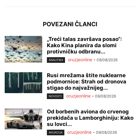
POVEZANI ČLANCI
„Treći talas završava posao“:
Kako Kina planira da slomi
protivničku odbranu...
oruzjeonline
-
09/08/2026
ANALITIKA
Rusi mrežama štite nuklearne
podmornice: Strah od dronova
stigao do najvažnijeg...
oruzjeonline
-
09/08/2026
NOVOSTI
Od borbenih aviona do crvenog
prekidača u Lamborghiniju: Kako
su lovci...
oruzjeonline
-
09/08/2026
AVIJACIJA