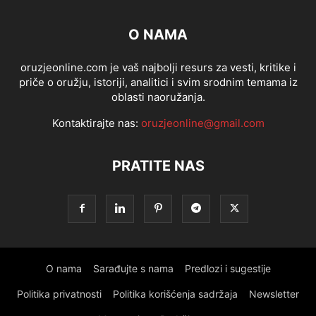
O NAMA
oruzjeonline.com je vaš najbolji resurs za vesti, kritike i
priče o oružju, istoriji, analitici i svim srodnim temama iz
oblasti naoružanja.
Kontaktirajte nas:
oruzjeonline@gmail.com
PRATITE NAS
O nama
Sarađujte s nama
Predlozi i sugestije
Politika privatnosti
Politika korišćenja sadržaja
Newsletter