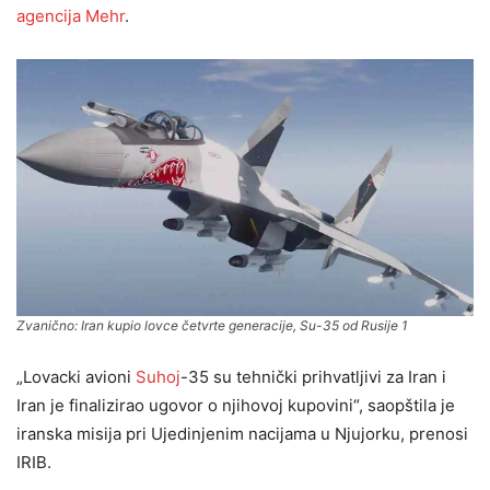
agencija Mehr
.
Zvanično: Iran kupio lovce četvrte generacije, Su-35 od Rusije 1
„Lovacki avioni
Suhoj
-35 su tehnički prihvatljivi za Iran i
Iran je finalizirao ugovor o njihovoj kupovini“, saopštila je
iranska misija pri Ujedinjenim nacijama u Njujorku, prenosi
IRIB.