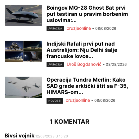
Boingov MQ-28 Ghost Bat prvi
put testiran u pravim borbenim
uslovima:...
oruzjeonline
-
08/08/2026
AVIJACIJA
Indijski Rafali prvi put nad
Australijom: Nju Delhi šalje
francuske lovce...
Uroš Bogdanović
-
08/08/2026
AVIJACIJA
Operacija Tundra Merlin: Kako
SAD grade arktički štit sa F-35,
HIMARS-om...
oruzjeonline
-
08/08/2026
NOVOSTI
1 KOMENTAR
Bivsi vojnik
12/03/2023 U 15:20