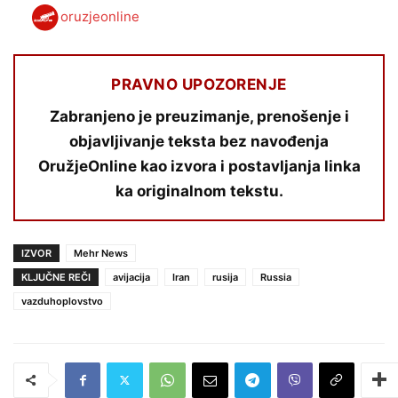
oruzjeonline
PRAVNO UPOZORENJE
Zabranjeno je preuzimanje, prenošenje i
objavljivanje teksta bez navođenja
OružjeOnline kao izvora i postavljanja linka
ka originalnom tekstu.
IZVOR
Mehr News
KLJUČNE REČI
avijacija
Iran
rusija
Russia
vazduhoplovstvo