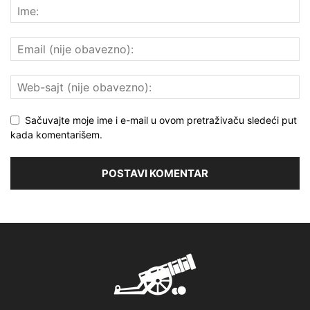
Sačuvajte moje ime i e-mail u ovom pretraživaču sledeći put
kada komentarišem.