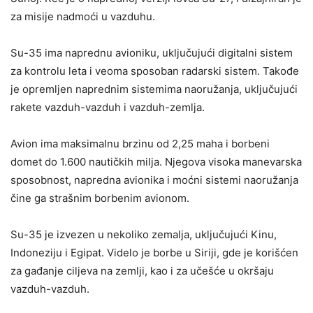
za misije nadmoći u vazduhu.
Su-35 ima naprednu avioniku, uključujući digitalni sistem
za kontrolu leta i veoma sposoban radarski sistem. Takođe
je opremljen naprednim sistemima naoružanja, uključujući
rakete vazduh-vazduh i vazduh-zemlja.
Avion ima maksimalnu brzinu od 2,25 maha i borbeni
domet do 1.600 nautičkih milja. Njegova visoka manevarska
sposobnost, napredna avionika i moćni sistemi naoružanja
čine ga strašnim borbenim avionom.
Su-35 je izvezen u nekoliko zemalja, uključujući Kinu,
Indoneziju i Egipat. Videlo je borbe u Siriji, gde je korišćen
za gađanje ciljeva na zemlji, kao i za učešće u okršaju
vazduh-vazduh.