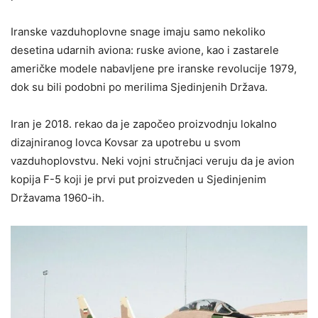
Iranske vazduhoplovne snage imaju samo nekoliko
desetina udarnih aviona: ruske avione, kao i zastarele
američke modele nabavljene pre iranske revolucije 1979,
dok su bili podobni po merilima Sjedinjenih Država.
Iran je 2018. rekao da je započeo proizvodnju lokalno
dizajniranog lovca Kovsar za upotrebu u svom
vazduhoplovstvu. Neki vojni stručnjaci veruju da je avion
kopija F-5 koji je prvi put proizveden u Sjedinjenim
Državama 1960-ih.