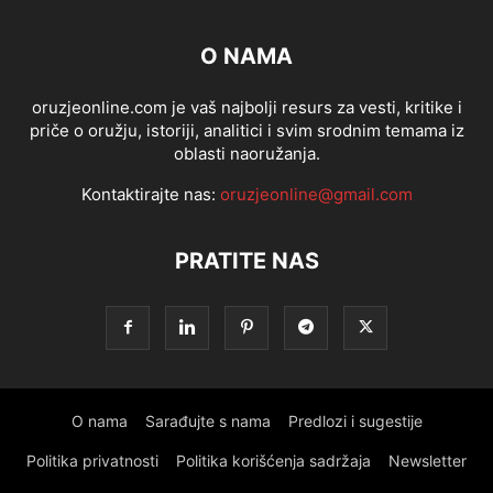
O NAMA
oruzjeonline.com je vaš najbolji resurs za vesti, kritike i
priče o oružju, istoriji, analitici i svim srodnim temama iz
oblasti naoružanja.
Kontaktirajte nas:
oruzjeonline@gmail.com
PRATITE NAS
O nama
Sarađujte s nama
Predlozi i sugestije
Politika privatnosti
Politika korišćenja sadržaja
Newsletter