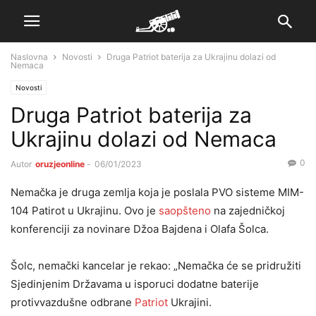
Naslovna
Novosti
Druga Patriot baterija za Ukrajinu dolazi od
Nemaca
Novosti
Druga Patriot baterija za
Ukrajinu dolazi od Nemaca
0
Autor
oruzjeonline
-
06/01/2023
Nemačka je druga zemlja koja je poslala PVO sisteme MIM-
104 Patirot u Ukrajinu. Ovo je
saopšteno
na zajedničkoj
konferenciji za novinare Džoa Bajdena i Olafa Šolca.
Šolc, nemački kancelar je rekao: „Nemačka će se pridružiti
Sjedinjenim Državama u isporuci dodatne baterije
protivvazdušne odbrane
Patriot
Ukrajini.