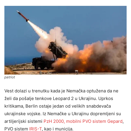
patriot
Vest dolazi u trenutku kada je Nemačka optužena da ne
želi da pošalje tenkove Leopard 2 u Ukrajinu. Uprkos
kritikama, Berlin ostaje jedan od velikih snabdevača
ukrajinske vojske. Iz Nemačke u Ukrajinu dopremljeni su
artiljerijski sistemi
PzH 2000, mobilni PVO sistem Gepard
,
PVO sistem
IRIS-T
, kao i municija.