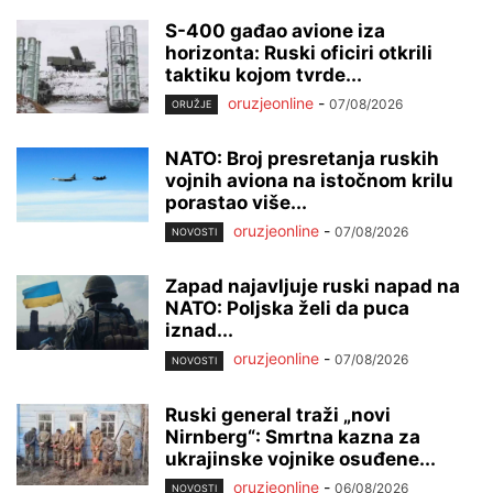
S-400 gađao avione iza
horizonta: Ruski oficiri otkrili
taktiku kojom tvrde...
oruzjeonline
-
07/08/2026
ORUŽJE
NATO: Broj presretanja ruskih
vojnih aviona na istočnom krilu
porastao više...
oruzjeonline
-
07/08/2026
NOVOSTI
Zapad najavljuje ruski napad na
NATO: Poljska želi da puca
iznad...
oruzjeonline
-
07/08/2026
NOVOSTI
Ruski general traži „novi
Nirnberg“: Smrtna kazna za
ukrajinske vojnike osuđene...
oruzjeonline
-
06/08/2026
NOVOSTI