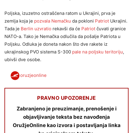
Poljska, izuzetno ostrašćena ratom u Ukrajini, prva je
zemlja koja je
pozvala Nemačku
da pokloni
Patriot
Ukrajini.
Tada je
Berlin uzvratio
rekavši da će
Patriot
čuvati granice
NATO-a. Tako je Nemačka odlučila da pošalje Patriota u
Poljsku. Odluka je doneta nakon što dve rakete iz
ukrajinskog PVO sistema S-300
pale na poljsku teritoriju
,
ubivši dve osobe.
oruzjeonline
PRAVNO UPOZORENJE
Zabranjeno je preuzimanje, prenošenje i
objavljivanje teksta bez navođenja
OružjeOnline kao izvora i postavljanja linka