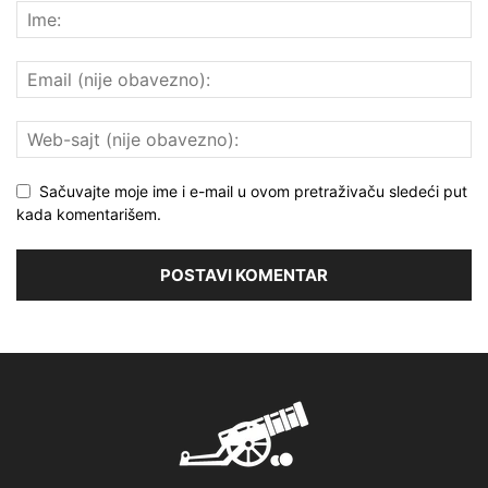
Sačuvajte moje ime i e-mail u ovom pretraživaču sledeći put
kada komentarišem.