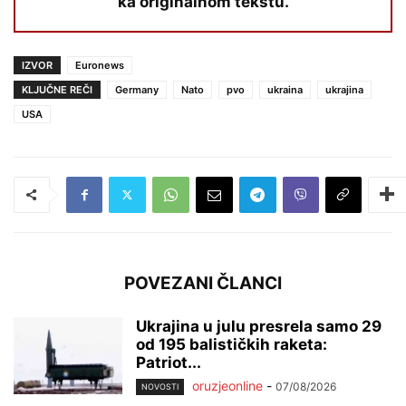
ka originalnom tekstu.
IZVOR
Euronews
KLJUČNE REČI
Germany
Nato
pvo
ukraina
ukrajina
USA
POVEZANI ČLANCI
Ukrajina u julu presrela samo 29
od 195 balističkih raketa:
Patriot...
oruzjeonline
-
07/08/2026
NOVOSTI