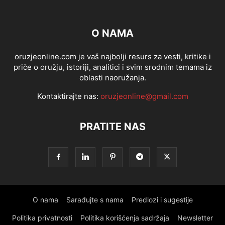
O NAMA
oruzjeonline.com je vaš najbolji resurs za vesti, kritike i
priče o oružju, istoriji, analitici i svim srodnim temama iz
oblasti naoružanja.
Kontaktirajte nas:
oruzjeonline@gmail.com
PRATITE NAS
O nama
Sarađujte s nama
Predlozi i sugestije
Politika privatnosti
Politika korišćenja sadržaja
Newsletter