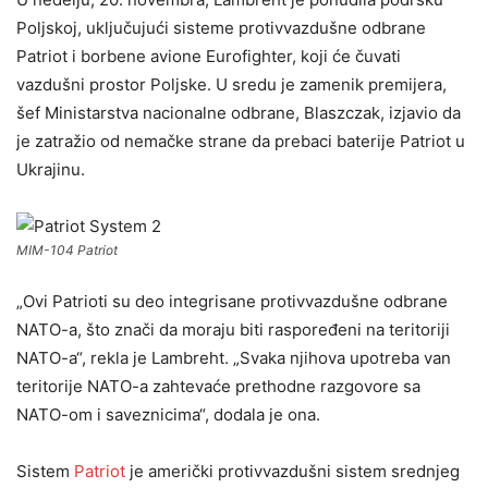
Poljskoj, uključujući sisteme protivvazdušne odbrane
Patriot i borbene avione Eurofighter, koji će čuvati
vazdušni prostor Poljske. U sredu je zamenik premijera,
šef Ministarstva nacionalne odbrane, Blaszczak, izjavio da
je zatražio od nemačke strane da prebaci baterije Patriot u
Ukrajinu.
MIM-104 Patriot
„Ovi Patrioti su deo integrisane protivvazdušne odbrane
NATO-a, što znači da moraju biti raspoređeni na teritoriji
NATO-a“, rekla je Lambreht. „Svaka njihova upotreba van
teritorije NATO-a zahtevaće prethodne razgovore sa
NATO-om i saveznicima“, dodala je ona.
Sistem
Patriot
je američki protivvazdušni sistem srednjeg