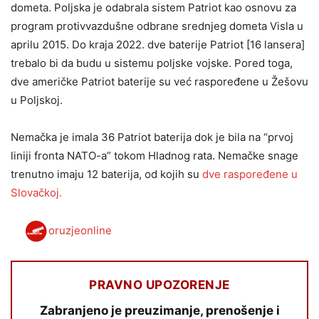
dometa. Poljska je odabrala sistem Patriot kao osnovu za
program protivvazdušne odbrane srednjeg dometa Visla u
aprilu 2015. Do kraja 2022. dve baterije Patriot [16 lansera]
trebalo bi da budu u sistemu poljske vojske. Pored toga,
dve američke Patriot baterije su već raspoređene u Žešovu
u Poljskoj.
Nemačka je imala 36 Patriot baterija dok je bila na “prvoj
liniji fronta NATO-a” tokom Hladnog rata. Nemačke snage
trenutno imaju 12 baterija, od kojih su
dve raspoređene u
Slovačkoj.
oruzjeonline
PRAVNO UPOZORENJE
Zabranjeno je preuzimanje, prenošenje i