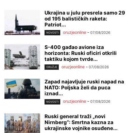
Ukrajina u julu presrela samo 29
od 195 balističkih raketa:
Patriot...
oruzjeonline
-
07/08/2026
NOVOSTI
S-400 gađao avione iza
horizonta: Ruski oficiri otkrili
taktiku kojom tvrde...
oruzjeonline
-
07/08/2026
ORUŽJE
Zapad najavljuje ruski napad na
NATO: Poljska želi da puca
iznad...
oruzjeonline
-
07/08/2026
NOVOSTI
Ruski general traži „novi
Nirnberg“: Smrtna kazna za
ukrajinske vojnike osuđene...