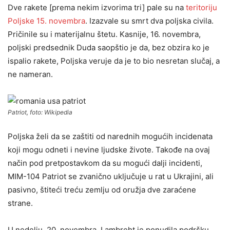
Dve rakete [prema nekim izvorima tri] pale su na
teritoriju
Poljske 15. novembra
. Izazvale su smrt dva poljska civila.
Pričinile su i materijalnu štetu. Kasnije, 16. novembra,
poljski predsednik Duda saopštio je da, bez obzira ko je
ispalio rakete, Poljska veruje da je to bio nesretan slučaj, a
ne nameran.
Patriot, foto: Wikipedia
Poljska želi da se zaštiti od narednih mogućih incidenata
koji mogu odneti i nevine ljudske živote. Takođe na ovaj
način pod pretpostavkom da su mogući dalji incidenti,
MIM-104 Patriot se zvanično uključuje u rat u Ukrajini, ali
pasivno, štiteći treću zemlju od oružja dve zaraćene
strane.
U nedelju, 20. novembra, Lambreht je ponudila podršku