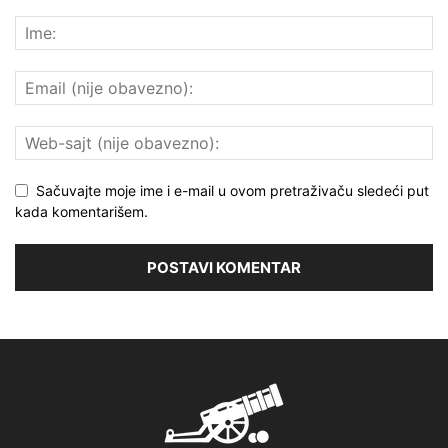
Sačuvajte moje ime i e-mail u ovom pretraživaču sledeći put
kada komentarišem.