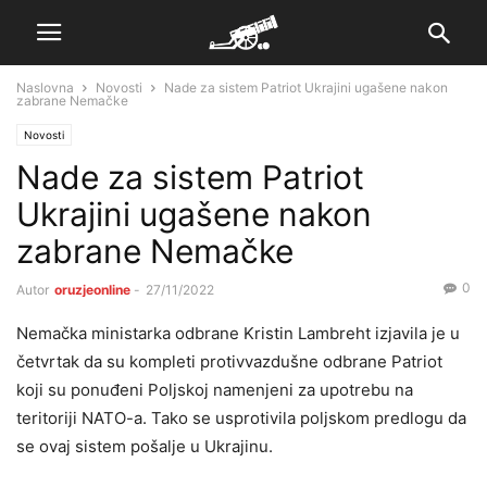
Naslovna
Novosti
Nade za sistem Patriot Ukrajini ugašene nakon
zabrane Nemačke
Novosti
Nade za sistem Patriot
Ukrajini ugašene nakon
zabrane Nemačke
0
Autor
oruzjeonline
-
27/11/2022
Nemačka ministarka odbrane Kristin Lambreht izjavila je u
četvrtak da su kompleti protivvazdušne odbrane Patriot
koji su ponuđeni Poljskoj namenjeni za upotrebu na
teritoriji NATO-a. Tako se usprotivila poljskom predlogu da
se ovaj sistem pošalje u Ukrajinu.