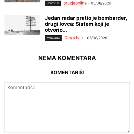
oruzjeonline
-
06/08/2026
NOVOSTI
Jedan radar pratio je bombarder,
drugi lovca: Sistem koji je
otvorio...
Dragi Ivić
-
06/08/2026
AVIJACIJA
NEMA KOMENTARA
KOMENTARIŠI