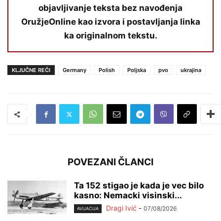
objavljivanje teksta bez navođenja
OružjeOnline kao izvora i postavljanja linka
ka originalnom tekstu.
KLJUČNE REČI
Germany
Polish
Poljska
pvo
ukrajina
POVEZANI ČLANCI
Ta 152 stigao je kada je vec bilo
kasno: Nemacki visinski...
Dragi Ivić
-
07/08/2026
AVIJACIJA