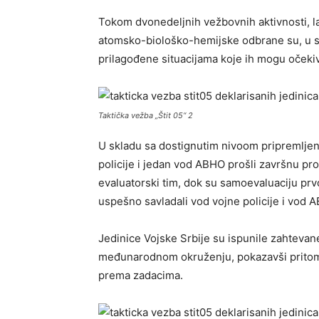
Tokom dvonedeljnih vežbovnih aktivnosti, l
atomsko-biološko-hemijske odbrane su, u sk
prilagođene situacijama koje ih mogu očeki
Taktička vežba „Štit 05“ 2
U skladu sa dostignutim nivoom pripremljeno
policije i jedan vod ABHO prošli završnu pr
evaluatorski tim, dok su samoevaluaciju prvo
uspešno savladali vod vojne policije i vod 
Jedinice Vojske Srbije su ispunile zahteva
međunarodnom okruženju, pokazavši pritom 
prema zadacima.