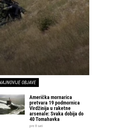
NAJNOVIJE OBJAVE
Američka mornarica
pretvara 19 podmornica
Virdžinija u raketne
arsenale: Svaka dobija do
40 Tomahavka
pre 8 sati