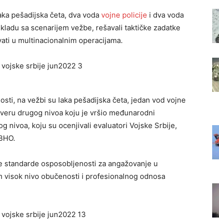
aka pešadijska četa, dva voda
vojne policije
i dva voda
ladu sa scenarijem vežbe, rešavali taktičke zadatke
vati u multinacionalnim operacijama.
sti, na vežbi su laka pešadijska četa, jedan vod vojne
overu drugog nivoa koju je vršio međunarodni
g nivoa, koju su ocenjivali evaluatori Vojske Srbije,
ABHO.
ne standarde osposobljenosti za angažovanje u
visok nivo obučenosti i profesionalnog odnosa