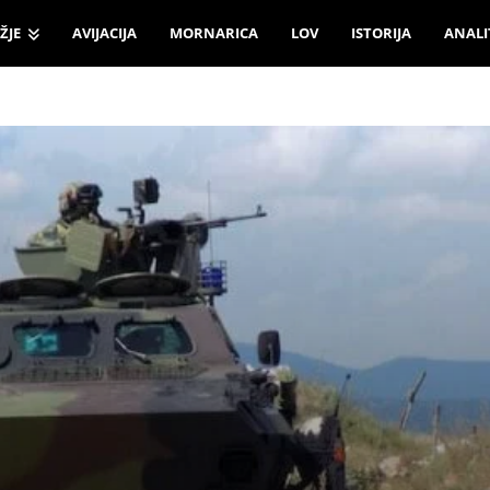
ŽJE
AVIJACIJA
MORNARICA
LOV
ISTORIJA
ANALI