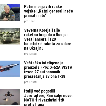
Putin menja vrh ruske
vojske: „Ratni generali neće
primati mito“
pre 8 sati
Severna Koreja šalje
raketnu brigadu u Rusiju:
Šest lansera i 120
balističkih raketa za udare
na Ukrajinu
pre 13 sati
Veštačka inteligencija
preuzela F-16: X-62A VISTA
izveo 27 autonomnih
presretanja aviona T-38
pre 17 sati
Italiji već pogodili
Jurofajtere, Rim šalje nove:
NATO širi vazdušni štit
protiv Irana