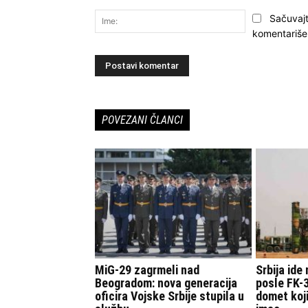
Komentariši:
Ime:
Sačuvajt
komentariše
POVEZANI ČLANCI
MiG-29 zagrmeli nad
Srbija ide
Beogradom: nova generacija
posle FK-3
oficira Vojske Srbije stupila u
domet koji