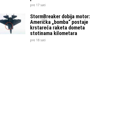
pre 17 sati
StormBreaker dobija motor:
Američka „bomba“ postaje
krstareća raketa dometa
stotinama kilometara
pre 18 sati