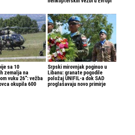
helikopterskih vežbi u Evropi
ije sa 10
Srpski mirovnjak poginuo u
ih zemalja na
Libanu: granate pogodile
tom vuku 26“: vežba
položaj UNIFIL-a dok SAD
ovca okupila 600
proglašavaju novo primirje