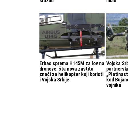
službu
imao
Erbas sprema H145M za lov na
Vojska Srb
dronove: šta nova zaštita
partnersk
znači za helikopter koji koristi
„Platinas
i Vojska Srbije
kod Bujan
vojnika