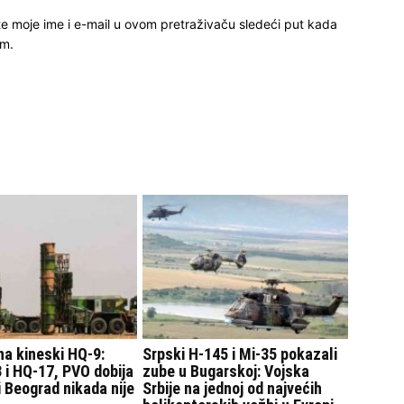
e moje ime i e-mail u ovom pretraživaču sledeći put kada
m.
 na kineski HQ-9:
Srpski H-145 i Mi-35 pokazali
 i HQ-17, PVO dobija
zube u Bugarskoj: Vojska
 Beograd nikada nije
Srbije na jednoj od najvećih