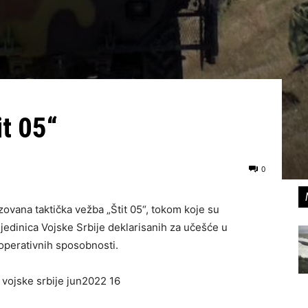
it 05“
0
izovana taktička vežba „Štit 05“, tokom koje su
edinica Vojske Srbije deklarisanih za učešće u
operativnih sposobnosti.