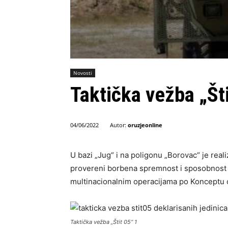
Novosti
Taktička vežba „Št
Autor:
oruzjeonline
04/06/2022
U bazi „Jug“ i na poligonu „Borovac“ je real
provereni borbena spremnost i sposobnost j
multinacionalnim operacijama po Konceptu 
Taktička vežba „Štit 05“ 1