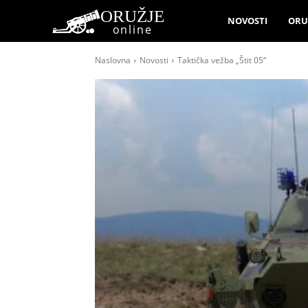
ORUŽJE
NOVOSTI
ORU
online
Naslovna
Novosti
Taktička vežba „Štit 05“