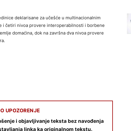
dinice deklarisane za učešće u multinacionalnim
 četiri nivoa provere interoperabilnosti i borbene
 zemlje domaćina, dok na završna dva nivoa provere
ra.
O UPOZORENJE
šenje i objavljivanje teksta bez navođenja
stavljanja linka ka originalnom tekstu.