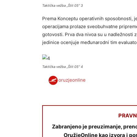
Taktička vežba „Štit 05“ 3
Prema Konceptu operativnih sposobnosti, je
operacijama prolaze sveobuhvatne pripreme i
gotovosti. Prva dva nivoa su u nadležnosti
jedinice ocenjuje međunarodni tim evaluato
Taktička vežba „Štit 05“ 4
oruzjeonline
PRAVN
Zabranjeno je preuzimanje, preno
OružjeOnline kao izvora i po