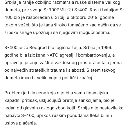
Srbija je ranije ozbiljno razmatrala ruske sisteme velikog
dometa, pre svega S-300PMU-2 i S-400. Ruski bataljon S-
400 bio je raspoređen u Srbiji u oktobru 2019. godine
tokom vežbi, što je tada široko tumačeno kao način da se
srpske snage upoznaju sa njegovim mogućnostima.
S-400 je za Beograd bio logična želja. Srbija je 1999.
godine bila izložena NATO agresiji i bombardovanju, a
upravo je pitanje zaštite vazdušnog prostora ostalo jedna
od najvećih strateških trauma i slabosti. Sistem takvog
dometa imao bi veliki vojni i politički značaj.
Problem je bila cena koja nije bila samo finansijska.
Zapadni pritisak, uključujući pretnje sankcijama, bio je
jedan od glavnih razloga zbog kojih Srbija nije nastavila ka
nabavci S-400, uprkos ruskim ponudama fleksibilnih
uslova plaćanja.