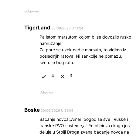
Odgovori
TigerLand
30/06/2026 U 11:24
Pa istom marsutom kojom bi se dovozilo rusko
naoruzanje.
Za pare se uvek nadje marsuta, to vidimo iz
poslednjih ratova. Ni sankcije ne pomazu,
sverc je bog rata.
4
3
Odgovori
Boske
30/06/2026 U 21:04
Bacanje novca,,Ameri pogodise sve i Ruske i
Iranske PVO susteme,ali Yu ofjcirsja droga jos
deluje u Srbiji Droga zvana bacanje novca na