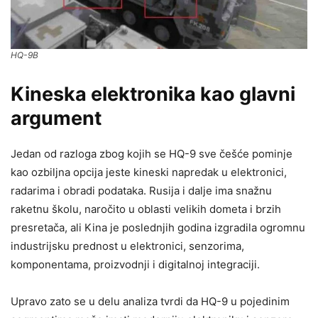
HQ-9B
Kineska elektronika kao glavni
argument
Jedan od razloga zbog kojih se HQ-9 sve češće pominje
kao ozbiljna opcija jeste kineski napredak u elektronici,
radarima i obradi podataka. Rusija i dalje ima snažnu
raketnu školu, naročito u oblasti velikih dometa i brzih
presretača, ali Kina je poslednjih godina izgradila ogromnu
industrijsku prednost u elektronici, senzorima,
komponentama, proizvodnji i digitalnoj integraciji.
Upravo zato se u delu analiza tvrdi da HQ-9 u pojedinim