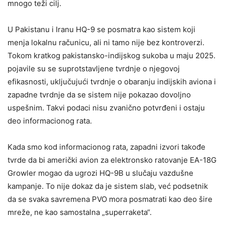
mnogo teži cilj.
U Pakistanu i Iranu HQ-9 se posmatra kao sistem koji
menja lokalnu računicu, ali ni tamo nije bez kontroverzi.
Tokom kratkog pakistansko-indijskog sukoba u maju 2025.
pojavile su se suprotstavljene tvrdnje o njegovoj
efikasnosti, uključujući tvrdnje o obaranju indijskih aviona i
zapadne tvrdnje da se sistem nije pokazao dovoljno
uspešnim. Takvi podaci nisu zvanično potvrđeni i ostaju
deo informacionog rata.
Kada smo kod informacionog rata, zapadni izvori takođe
tvrde da bi američki avion za elektronsko ratovanje EA-18G
Growler mogao da ugrozi HQ-9B u slučaju vazdušne
kampanje. To nije dokaz da je sistem slab, već podsetnik
da se svaka savremena PVO mora posmatrati kao deo šire
mreže, ne kao samostalna „superraketa“.