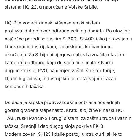
sistema HQ-22, u naoružanje Vojske Srbije.
HQ-9 je vodeći kineski višenamenski sistem
protivvazduhoplovne odbrane velikog dometa. Po ulozi se
najčešće poredi sa ruskim S-300 i S-400, iako je razvijan u
kineskom industrijskom, radarskom i komandnom
okruženju. Za Srbiju bi njegova nabavka značila ulazak u
kategoriju odbrane koju do sada nije imala: stvarni
dugometni sloj PVO, namenjen zaštiti šire teritorije,
ključnih gradova, industrijskih centara, vojnih baza i
komandnih tačaka.
Do sada je srpska protivvazdušna odbrana poslednjih
godina građena stepenasto. Kratki sloj čine kineski HQ-
17AE, ruski Pancir-S i drugi sistemi za zaštitu trupa i važnih
tačaka. Srednji i deo dugog sloja pokriva FK-3.
Modernizovani S-125 i dalje postoji u strukturi, ali je to