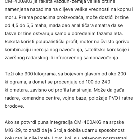
CM-400AKG je raketa vazduh-zemlja velike brzine,
namenjena napadima na ciljeve velike vrednosti na kopnu i
moru. Prema podacima proizvođača, može dostići brzine
od 4,5 do 5,5 maha, mada deo analitičara smatra da se
takve brzine ostvaruju samo u određenim fazama leta.
Raketa koristi polubalistički profil, motor na čvrsto gorivo,
kombinaciju inercijalnog navođenja, satelitske korekcije i
završnog radarskog ili infracrvenog samonavođenja.
Teži oko 900 kilograma, sa bojevom glavom od oko 200
kilograma, a domet se procenjuje od 100 do 240
kilometara, zavisno od profila lansiranja. Može da gađa
radare, komandne centre, vojne baze, položaje PVO i ratne
brodove.
Ako se potvrdi puna integracija CM-400AKG na srpske
MiG-29, to znači da je Srbija dobila udarnu sposobnost
koju ranije nije imala. Lovci koji su uglavnom posmatrani