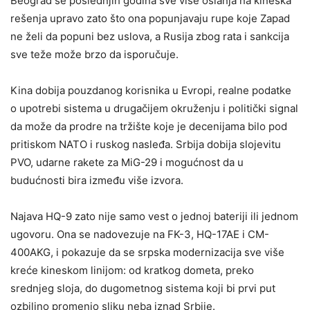
Beograd se poslednjih godina sve više oslanja na kineska
rešenja upravo zato što ona popunjavaju rupe koje Zapad
ne želi da popuni bez uslova, a Rusija zbog rata i sankcija
sve teže može brzo da isporučuje.
Kina dobija pouzdanog korisnika u Evropi, realne podatke
o upotrebi sistema u drugačijem okruženju i politički signal
da može da prodre na tržište koje je decenijama bilo pod
pritiskom NATO i ruskog nasleđa. Srbija dobija slojevitu
PVO, udarne rakete za MiG-29 i mogućnost da u
budućnosti bira između više izvora.
Najava HQ-9 zato nije samo vest o jednoj bateriji ili jednom
ugovoru. Ona se nadovezuje na FK-3, HQ-17AE i CM-
400AKG, i pokazuje da se srpska modernizacija sve više
kreće kineskom linijom: od kratkog dometa, preko
srednjeg sloja, do dugometnog sistema koji bi prvi put
ozbiljno promenio sliku neba iznad Srbije.