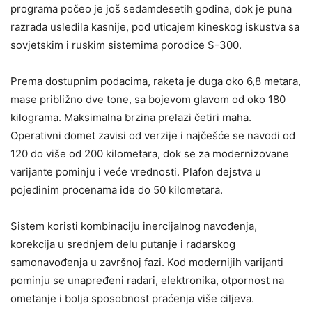
programa počeo je još sedamdesetih godina, dok je puna
razrada usledila kasnije, pod uticajem kineskog iskustva sa
sovjetskim i ruskim sistemima porodice S-300.
Prema dostupnim podacima, raketa je duga oko 6,8 metara,
mase približno dve tone, sa bojevom glavom od oko 180
kilograma. Maksimalna brzina prelazi četiri maha.
Operativni domet zavisi od verzije i najčešće se navodi od
120 do više od 200 kilometara, dok se za modernizovane
varijante pominju i veće vrednosti. Plafon dejstva u
pojedinim procenama ide do 50 kilometara.
Sistem koristi kombinaciju inercijalnog navođenja,
korekcija u srednjem delu putanje i radarskog
samonavođenja u završnoj fazi. Kod modernijih varijanti
pominju se unapređeni radari, elektronika, otpornost na
ometanje i bolja sposobnost praćenja više ciljeva.