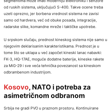
segmentima može imati moderniju elektroniku i senzore
od ruskih sistema, uključujući S-400. Takve ocene treba
uzeti oprezno, jer borbena vrednost sistema ne zavisi
samo od hardvera, već od obuke posada, integracije,
radarske slike, komandne mreže i taktičke upotrebe.
U srpskom slučaju, prednost kineskog sistema nije samo u
njegovim deklarisanim karakteristikama. Prednost je u
tome što se uklapa u već započet kineski lanac nabavki:
FK-3, HQ-17AE, moguće dodatne baterije, kineske rakete
za MiG-29 i sve veća tehnička povezanost sa kineskom
odbrambenom industrijom.
Kosovo
, NATO i potreba za
asimetričnom odbranom
Srbija ne gradi PVO u praznom prostoru. Kontinuirane