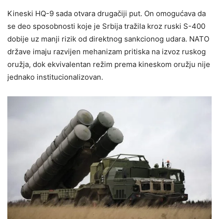
Kineski HQ-9 sada otvara drugačiji put. On omogućava da
se deo sposobnosti koje je Srbija tražila kroz ruski S-400
dobije uz manji rizik od direktnog sankcionog udara. NATO
države imaju razvijen mehanizam pritiska na izvoz ruskog
oružja, dok ekvivalentan režim prema kineskom oružju nije
jednako institucionalizovan.