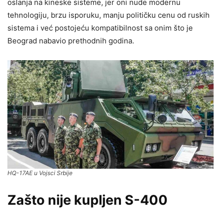
oslanja na kineske sisteme, jer oni nude modernu
tehnologiju, brzu isporuku, manju političku cenu od ruskih
sistema i već postojeću kompatibilnost sa onim što je
Beograd nabavio prethodnih godina.
HQ-17AE u Vojsci Srbije
Zašto nije kupljen S-400