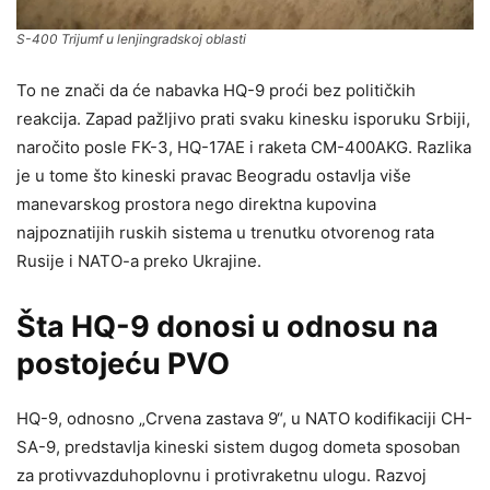
S-400 Trijumf u lenjingradskoj oblasti
To ne znači da će nabavka HQ-9 proći bez političkih
reakcija. Zapad pažljivo prati svaku kinesku isporuku Srbiji,
naročito posle FK-3, HQ-17AE i raketa CM-400AKG. Razlika
je u tome što kineski pravac Beogradu ostavlja više
manevarskog prostora nego direktna kupovina
najpoznatijih ruskih sistema u trenutku otvorenog rata
Rusije i NATO-a preko Ukrajine.
Šta HQ-9 donosi u odnosu na
postojeću PVO
HQ-9, odnosno „Crvena zastava 9“, u NATO kodifikaciji CH-
SA-9, predstavlja kineski sistem dugog dometa sposoban
za protivvazduhoplovnu i protivraketnu ulogu. Razvoj