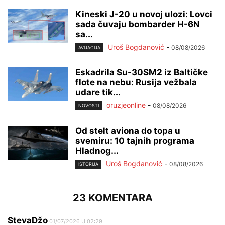
Kineski J-20 u novoj ulozi: Lovci
sada čuvaju bombarder H-6N
sa...
Uroš Bogdanović
-
08/08/2026
AVIJACIJA
Eskadrila Su-30SM2 iz Baltičke
flote na nebu: Rusija vežbala
udare tik...
oruzjeonline
-
08/08/2026
NOVOSTI
Od stelt aviona do topa u
svemiru: 10 tajnih programa
Hladnog...
Uroš Bogdanović
-
08/08/2026
ISTORIJA
23 KOMENTARA
StevaDžo
01/07/2026 U 02:29