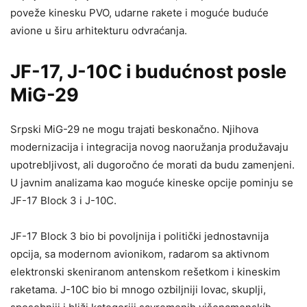
poveže kinesku PVO, udarne rakete i moguće buduće
avione u širu arhitekturu odvraćanja.
JF-17, J-10C i budućnost posle
MiG-29
Srpski MiG-29 ne mogu trajati beskonačno. Njihova
modernizacija i integracija novog naoružanja produžavaju
upotrebljivost, ali dugoročno će morati da budu zamenjeni.
U javnim analizama kao moguće kineske opcije pominju se
JF-17 Block 3 i J-10C.
JF-17 Block 3 bio bi povoljnija i politički jednostavnija
opcija, sa modernom avionikom, radarom sa aktivnom
elektronski skeniranom antenskom rešetkom i kineskim
raketama. J-10C bio bi mnogo ozbiljniji lovac, skuplji,