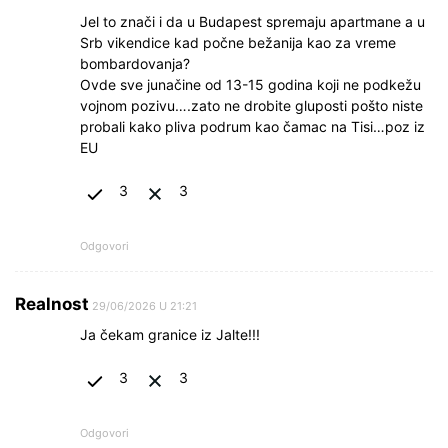
Jel to znači i da u Budapest spremaju apartmane a u
Srb vikendice kad počne bežanija kao za vreme
bombardovanja?
Ovde sve junačine od 13-15 godina koji ne podkežu
vojnom pozivu….zato ne drobite gluposti pošto niste
probali kako pliva podrum kao čamac na Tisi…poz iz
EU
3
3
Odgovori
Realnost
29/06/2026 U 21:21
Ja čekam granice iz Jalte!!!
3
3
Odgovori