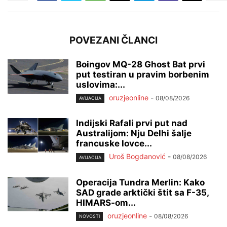
POVEZANI ČLANCI
Boingov MQ-28 Ghost Bat prvi
put testiran u pravim borbenim
uslovima:...
oruzjeonline
-
08/08/2026
AVIJACIJA
Indijski Rafali prvi put nad
Australijom: Nju Delhi šalje
francuske lovce...
Uroš Bogdanović
-
08/08/2026
AVIJACIJA
Operacija Tundra Merlin: Kako
SAD grade arktički štit sa F-35,
HIMARS-om...
oruzjeonline
-
08/08/2026
NOVOSTI