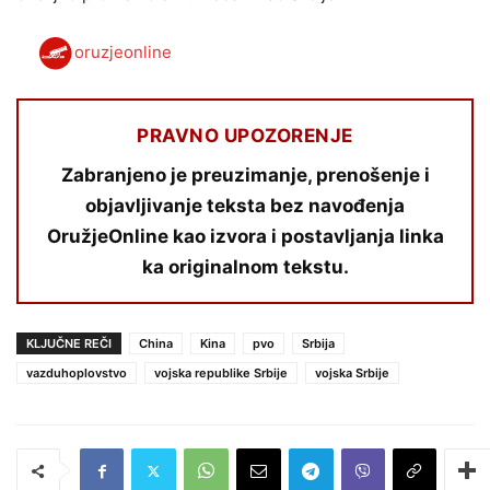
oruzjeonline
PRAVNO UPOZORENJE
Zabranjeno je preuzimanje, prenošenje i
objavljivanje teksta bez navođenja
OružjeOnline kao izvora i postavljanja linka
ka originalnom tekstu.
KLJUČNE REČI
China
Kina
pvo
Srbija
vazduhoplovstvo
vojska republike Srbije
vojska Srbije