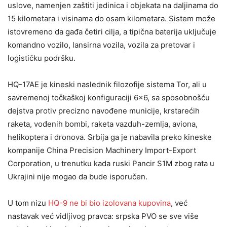
uslove, namenjen zaštiti jedinica i objekata na daljinama do
15 kilometara i visinama do osam kilometara. Sistem može
istovremeno da gađa četiri cilja, a tipična baterija uključuje
komandno vozilo, lansirna vozila, vozila za pretovar i
logističku podršku.
HQ-17AE je kineski naslednik filozofije sistema Tor, ali u
savremenoj točkaškoj konfiguraciji 6×6, sa sposobnošću
dejstva protiv precizno navođene municije, krstarećih
raketa, vođenih bombi, raketa vazduh-zemlja, aviona,
helikoptera i dronova. Srbija ga je nabavila preko kineske
kompanije China Precision Machinery Import-Export
Corporation, u trenutku kada ruski Pancir S1M zbog rata u
Ukrajini nije mogao da bude isporučen.
U tom nizu
HQ-9 ne bi bio izolovana kupovina
, već
nastavak već vidljivog pravca: srpska PVO se sve više