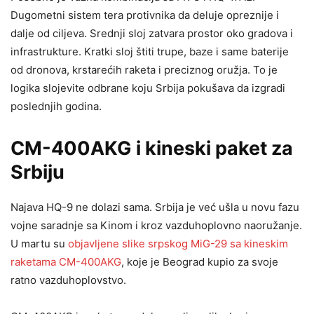
Dugometni sistem tera protivnika da deluje opreznije i
dalje od ciljeva. Srednji sloj zatvara prostor oko gradova i
infrastrukture. Kratki sloj štiti trupe, baze i same baterije
od dronova, krstarećih raketa i preciznog oružja. To je
logika slojevite odbrane koju Srbija pokušava da izgradi
poslednjih godina.
CM-400AKG i kineski paket za
Srbiju
Najava HQ-9 ne dolazi sama. Srbija je već ušla u novu fazu
vojne saradnje sa Kinom i kroz vazduhoplovno naoružanje.
U martu su
objavljene slike srpskog MiG-29 sa kineskim
raketama CM-400AKG
, koje je Beograd kupio za svoje
ratno vazduhoplovstvo.