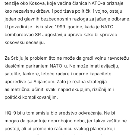
tenzije oko Kosova, koje većina članica NATO-a priznaje
kao nezavisnu državu i podržava politički i vojno, ostaju
jedan od glavnih bezbednosnih razloga za jačanje odbrane.
U pozadini je i iskustvo 1999. godine, kada je NATO
bombardovao SR Jugoslaviju upravo kako bi sproveo
kosovsku secesiju.
Za Srbiju je problem što ne može da gradi vojnu ravnotežu
klasičnim pariranjem NATO-u. Ne može imati avijaciju,
satelite, tankere, leteće radare i udarne kapacitete
uporedive sa Alijansom. Zato je realna strategija
asimetrična: učiniti svaki napad skupljim, rizičnijim i
politički komplikovanijim.
HQ-9 bi u tom smislu bio sredstvo odvraćanja. Ne bi
mogao da garantuje neprobojno nebo, jer takva zaštita ne
postoji, ali bi promenio računicu svakog planera koji