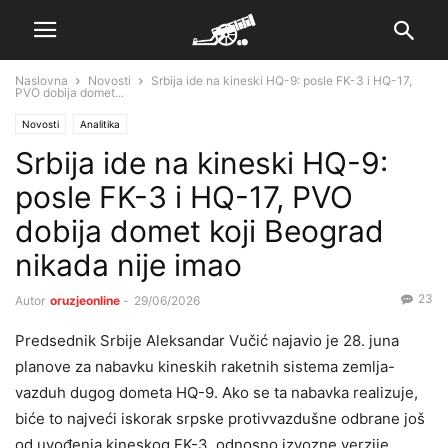
Naslovna
Novosti
Srbija ide na kineski HQ-9: posle FK-3 i HQ-17,
PVO dobija domet...
Novosti
Analitika
Srbija ide na kineski HQ-9:
posle FK-3 i HQ-17, PVO
dobija domet koji Beograd
nikada nije imao
23
Autor
oruzjeonline
-
29/06/2026
Predsednik Srbije Aleksandar Vučić najavio je 28. juna
planove za nabavku kineskih raketnih sistema zemlja-
vazduh dugog dometa HQ-9. Ako se ta nabavka realizuje,
biće to najveći iskorak srpske protivvazdušne odbrane još
od uvođenja kineskog FK-3, odnosno izvozne verzije