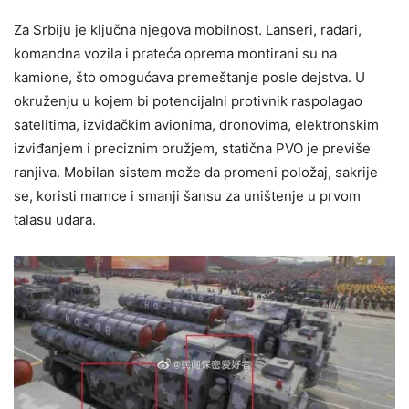
Za Srbiju je ključna njegova mobilnost. Lanseri, radari,
komandna vozila i prateća oprema montirani su na
kamione, što omogućava premeštanje posle dejstva. U
okruženju u kojem bi potencijalni protivnik raspolagao
satelitima, izviđačkim avionima, dronovima, elektronskim
izviđanjem i preciznim oružjem, statična PVO je previše
ranjiva. Mobilan sistem može da promeni položaj, sakrije
se, koristi mamce i smanji šansu za uništenje u prvom
talasu udara.