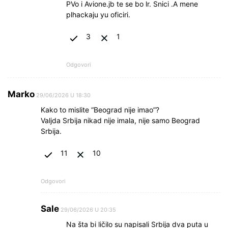
PVo i Avione.jb te se bo lr. Snici .A mene
plhackaju yu oficiri.
3
1
Odgovori
Marko
29/06/2026 U 18:30
Kako to mislite “Beograd nije imao”?
Valjda Srbija nikad nije imala, nije samo Beograd
Srbija.
11
10
Odgovori
Sale
29/06/2026 U 20:35
Na šta bi ličilo su napisali Srbija dva puta u