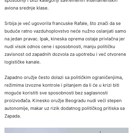
sposobniji i bliži kategoriji savremenih višenamenskih
aviona srednje klase.
Srbija je već ugovorila francuske Rafale, što znači da se
buduće ratno vazduhoplovstvo neće nužno oslanjati samo
na jedan pravac. Ipak, kineska oprema ostaje privlačna jer
nudi visok odnos cene i sposobnosti, manju političku
zavisnost od zapadnih dozvola za upotrebu i već otvorene
logističke kanale.
Zapadno oružje često dolazi sa političkim ograničenjima,
režimima izvozne kontrole i pitanjem da li će u krizi biti
moguće koristiti sve sposobnosti bez saglasnosti
proizvođača. Kinesko oružje Beogradu nudi veći stepen
autonomije, makar uz rizik dodatnog političkog pritiska sa
Zapada.