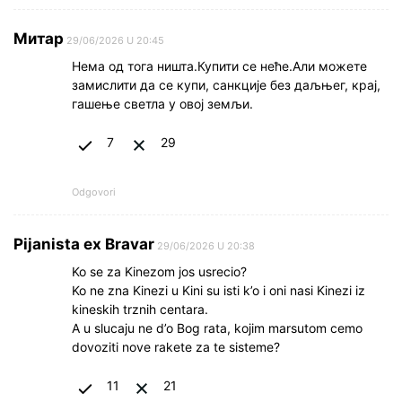
Митар
29/06/2026 U 20:45
Нема од тога ништа.Купити се неће.Али можете
замислити да се купи, санкције без даљњег, крај,
гашење светла у овој земљи.
7
29
Odgovori
Pijanista ex Bravar
29/06/2026 U 20:38
Ko se za Kinezom jos usrecio?
Ko ne zna Kinezi u Kini su isti k’o i oni nasi Kinezi iz
kineskih trznih centara.
A u slucaju ne d’o Bog rata, kojim marsutom cemo
dovoziti nove rakete za te sisteme?
11
21