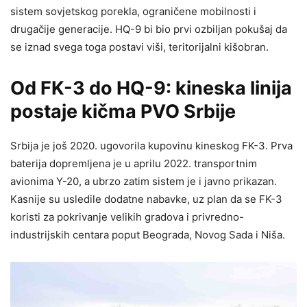
sistem sovjetskog porekla, ograničene mobilnosti i
drugačije generacije. HQ-9 bi bio prvi ozbiljan pokušaj da
se iznad svega toga postavi viši, teritorijalni kišobran.
Od FK-3 do HQ-9: kineska linija
postaje kičma PVO Srbije
Srbija je još 2020. ugovorila kupovinu kineskog FK-3. Prva
baterija dopremljena je u aprilu 2022. transportnim
avionima Y-20, a ubrzo zatim sistem je i javno prikazan.
Kasnije su usledile dodatne nabavke, uz plan da se FK-3
koristi za pokrivanje velikih gradova i privredno-
industrijskih centara poput Beograda, Novog Sada i Niša.