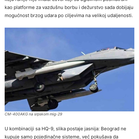
kao platforme za vazdušnu borbu i dežurstvo sada dobijaju
mogućnost brzog udara po ciljevima na velikoj udaljenosti.
CM-400AKG na srpskom mig-29
U kombinaciji sa HQ-9, slika postaje jasnija: Beograd ne
kupuje samo pojedinačne sisteme, već pokušava da