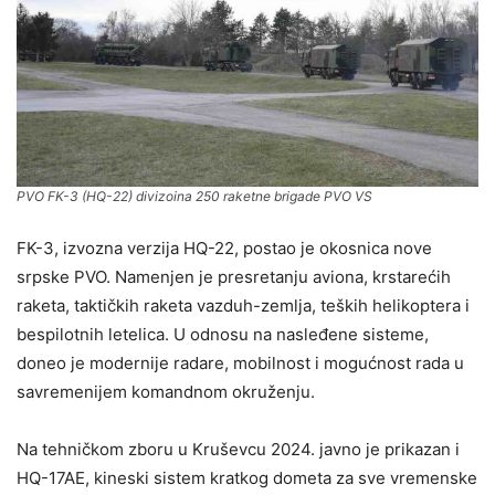
PVO FK-3 (HQ-22) divizoina 250 raketne brigade PVO VS
FK-3, izvozna verzija HQ-22, postao je okosnica nove
srpske PVO. Namenjen je presretanju aviona, krstarećih
raketa, taktičkih raketa vazduh-zemlja, teških helikoptera i
bespilotnih letelica. U odnosu na nasleđene sisteme,
doneo je modernije radare, mobilnost i mogućnost rada u
savremenijem komandnom okruženju.
Na tehničkom zboru u Kruševcu 2024. javno je prikazan i
HQ-17AE, kineski sistem kratkog dometa za sve vremenske