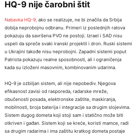
HQ-9 nije čarobni štit
Nabavka HQ-9,
ako se realizuje, ne bi značila da Srbija
dobija neprobojnu odbranu. Primeri iz poslednjih ratova
pokazuju da savršena PVO ne postoji. Izrael i SAD nisu
uspeli da spreče svaki iranski projektil i dron. Ruski sistemi
u Ukrajini takođe nisu neprobojni. Zapadni sistemi poput
Patriota pokazuju realne sposobnosti, ali i ograničenja
kada su izloženi masovnim, kombinovanim udarima.
HQ-9 je ozbiljan sistem, ali nije nepobediv. Njegova
efikasnost zavisi od rasporeda, radarske mreže,
obučenosti posada, elektronske zaštite, maskiranja,
mobilnosti, broja baterija i integracije sa drugim slojevima.
Sistem dugog dometa koji stoji sam i statično može biti
otkriven i gađan. Sistem koji se kreće, koristi mamce, radi
sa drugim radarima i ima zaštitu kratkog dometa postaje