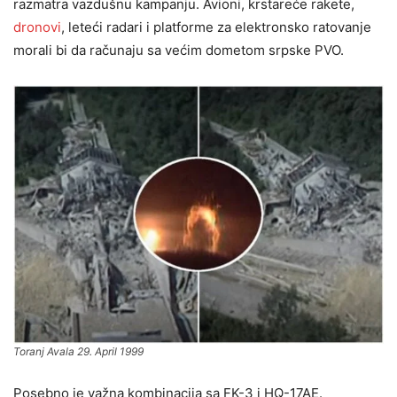
razmatra vazdušnu kampanju. Avioni, krstareće rakete,
dronovi
, leteći radari i platforme za elektronsko ratovanje
morali bi da računaju sa većim dometom srpske PVO.
Toranj Avala 29. April 1999
Posebno je važna kombinacija sa FK-3 i HQ-17AE.