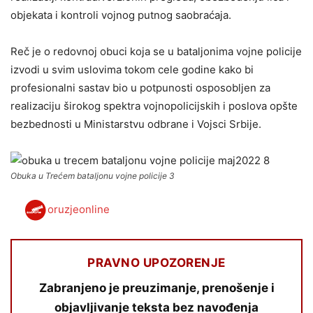
objekata i kontroli vojnog putnog saobraćaja.
Reč je o redovnoj obuci koja se u bataljonima vojne policije
izvodi u svim uslovima tokom cele godine kako bi
profesionalni sastav bio u potpunosti osposobljen za
realizaciju širokog spektra vojnopolicijskih i poslova opšte
bezbednosti u Ministarstvu odbrane i Vojsci Srbije.
Obuka u Trećem bataljonu vojne policije 3
oruzjeonline
PRAVNO UPOZORENJE
Zabranjeno je preuzimanje, prenošenje i
objavljivanje teksta bez navođenja