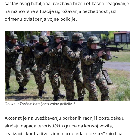
sastav ovog bataljona uvežbava brzo i efikasno reagovanje
na raznovrsne situacije ugrožavanja bezbednosti, uz
primenu ovlašćenja vojne policije.
Obuka u Trećem bataljonu vojne policije 2
Akcenat je na uvežbavanju borbenih radnji i postupaka u
slučaju napada terorističkih grupa na konvoj vozila,
realizaciji kontradiverzionih pregleda, obezbeđenju lica i