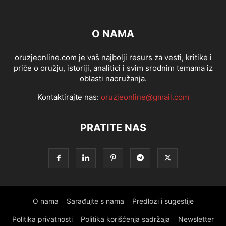
O NAMA
oruzjeonline.com je vaš najbolji resurs za vesti, kritike i
priče o oružju, istoriji, analitici i svim srodnim temama iz
oblasti naoružanja.
Kontaktirajte nas:
oruzjeonline@gmail.com
PRATITE NAS
O nama
Sarađujte s nama
Predlozi i sugestije
Politika privatnosti
Politika korišćenja sadržaja
Newsletter