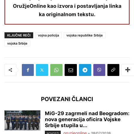
OružjeOnline kao izvora i postavljanja linka
ka originalnom tekstu.
KLJUČNE REČI
vojna policija
vojska republike Srbije
vojska Srbije
POVEZANI ČLANCI
MiG-29 zagrmeli nad Beogradom:
nova generacija oficira Vojske
Srbije stupila u...
oruzjeonline
-
28/07/2026
NOVOSTI