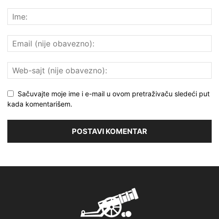
Sačuvajte moje ime i e-mail u ovom pretraživaču sledeći put
kada komentarišem.