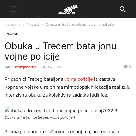
Naslovna
Novosti
Obuka u Trećem bataljonu vojne policije
Novosti
Obuka u Trećem bataljonu
vojne policije
0
Autor
oruzjeonline
-
24/05/2022
Pripadnici Trećeg bataljona
vojne policije
iz sastava
Kopnene vojske u rejonima mirnodopskih lokacija realizuju
intenzivnu obuku za kolektivne zadatke jedinice.
Obuka u Trećem bataljonu vojne policije 1
Prema posebno razrađenim scenarijima, profesionalni