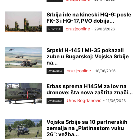
Srbija ide na kineski HQ-9: posle
FK-3 i HQ-17, PVO dobija...
oruzjeonline
-
29/06/2026
NOVOSTI
Srpski H-145 i Mi-35 pokazali
zube u Bugarskoj: Vojska Srbije
na...
oruzjeonline
-
18/06/2026
AVIJACIJA
Erbas sprema H145M za lov na
dronove: šta nova zaštita znači...
Uroš Bogdanović
-
11/06/2026
AVIJACIJA
Vojska Srbije sa 10 partnerskih
zemalja na „Platinastom vuku
26“: vežba...