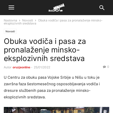
Naslovna
Novosti
Obuka vodiča i pasa za pronalaženje minsko-
eksplozivnih sredstava
Novosti
Obuka vodiča i pasa za
pronalaženje minsko-
eksplozivnih sredstava
0
Autor
oruzjeonline
-
25/01/2022
U Centru za obuku pasa Vojske Srbije u Nišu u toku je
završna faza šestomesečnog osposobljavanja vodiča i
dresure službenih pasa za pronalaženje minsko-
eksplozivnih sredstava.