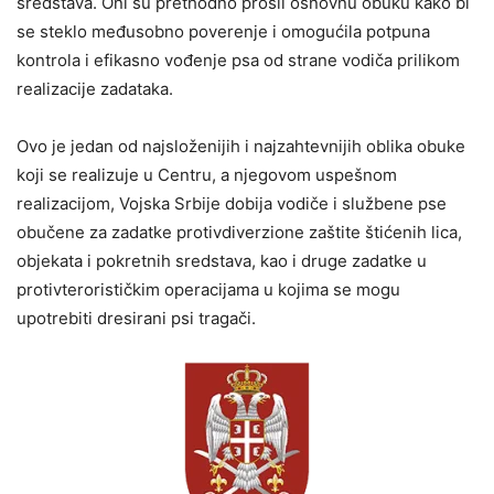
sredstava. Oni su prethodno prošli osnovnu obuku kako bi
se steklo međusobno poverenje i omogućila potpuna
kontrola i efikasno vođenje psa od strane vodiča prilikom
realizacije zadataka.
Ovo je jedan od najsloženijih i najzahtevnijih oblika obuke
koji se realizuje u Centru, a njegovom uspešnom
realizacijom, Vojska Srbije dobija vodiče i službene pse
obučene za zadatke protivdiverzione zaštite štićenih lica,
objekata i pokretnih sredstava, kao i druge zadatke u
protivterorističkim operacijama u kojima se mogu
upotrebiti dresirani psi tragači.