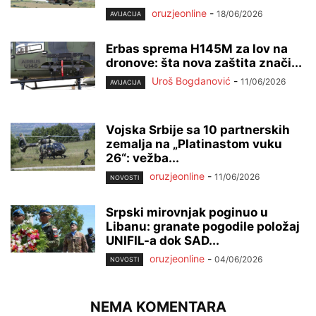
oruzjeonline
-
18/06/2026
AVIJACIJA
Erbas sprema H145M za lov na
dronove: šta nova zaštita znači...
Uroš Bogdanović
-
11/06/2026
AVIJACIJA
Vojska Srbije sa 10 partnerskih
zemalja na „Platinastom vuku
26“: vežba...
oruzjeonline
-
11/06/2026
NOVOSTI
Srpski mirovnjak poginuo u
Libanu: granate pogodile položaj
UNIFIL-a dok SAD...
oruzjeonline
-
04/06/2026
NOVOSTI
NEMA KOMENTARA