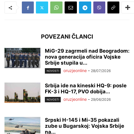
POVEZANI ČLANCI
MiG-29 zagrmeli nad Beogradom:
nova generacija oficira Vojske
Srbije stupila u...
oruzjeonline
-
28/07/2026
NOVOSTI
Srbija ide na kineski HQ-9: posle
FK-3 i HQ-17, PVO dobija...
oruzjeonline
-
29/06/2026
NOVOSTI
Srpski H-145 i Mi-35 pokazali
zube u Bugarskoj: Vojska Srbije
na...