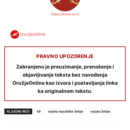
https://www.vs.rs
oruzjeonline
PRAVNO UPOZORENJE
Zabranjeno je preuzimanje, prenošenje i
objavljivanje teksta bez navođenja
OružjeOnline kao izvora i postavljanja linka
ka originalnom tekstu.
KLJUČNE REČI
k9
vojska republike Srbije
vojska Srbije