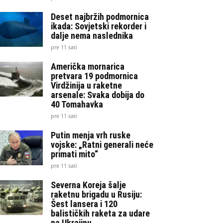
Deset najbržih podmornica
ikada: Sovjetski rekorder i
dalje nema naslednika
pre 11 sati
Američka mornarica
pretvara 19 podmornica
Virdžinija u raketne
arsenale: Svaka dobija do
40 Tomahavka
pre 11 sati
Putin menja vrh ruske
vojske: „Ratni generali neće
primati mito“
pre 11 sati
Severna Koreja šalje
raketnu brigadu u Rusiju:
Šest lansera i 120
balističkih raketa za udare
na Ukrajinu