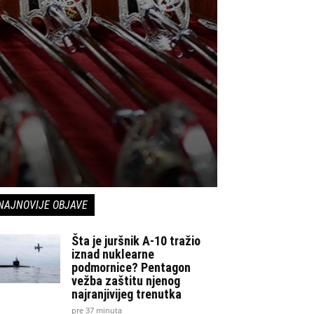
NAJNOVIJE OBJAVE
Šta je juršnik A-10 tražio
iznad nuklearne
podmornice? Pentagon
vežba zaštitu njenog
najranjivijeg trenutka
pre 37 minuta