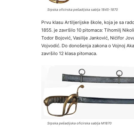
Srpska oficirska pešadijska sablja 1845-1870
Prvu klasu Artiljerijske škole, koja je sa r
1855. je završilo 10 pitomaca: Tihomilj Nikol
Todor Bojović, Vasilije Janković, Nićifor Jo
Vojvodić. Do donošenja zakona o Vojnoj Akade
završilo 12 klasa pitomaca.
Srpska pešadijska oficirska sablja M1870