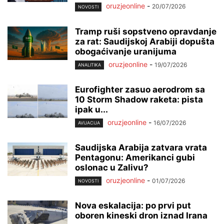
oruzjeonline
-
20/07/2026
NOVOSTI
Tramp ruši sopstveno opravdanje
za rat: Saudijskoj Arabiji dopušta
obogaćivanje uranijuma
oruzjeonline
-
19/07/2026
ANALITIKA
Eurofighter zasuo aerodrom sa
10 Storm Shadow raketa: pista
ipak u...
oruzjeonline
-
16/07/2026
AVIJACIJA
Saudijska Arabija zatvara vrata
Pentagonu: Amerikanci gubi
oslonac u Zalivu?
oruzjeonline
-
01/07/2026
NOVOSTI
Nova eskalacija: po prvi put
oboren kineski dron iznad Irana