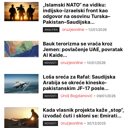
„Islamski NATO“ na vidiku:
indijsko-izraelski front kao
odgovor na osovinu Turska–
Pakistan–Saudijska...
oruzjeonline
-
12/01/2026
ANALITIKA
Bauk terorizma se vraća kroz
Jemen: povlačenje UAE, povratak
Al Kaide...
oruzjeonline
-
10/01/2026
NOVOSTI
Loša sreća za Rafal: Saudijska
Arabija se okreće kinesko-
pakistanskim JF-17 posle...
Uroš Bogdanović
-
09/01/2026
NOVOSTI
Kada vlasnik projekta kaže „stop“,
izvođač ćuti i skloni se: Emirati...
oruzjeonline
-
30/12/2025
NOVOSTI