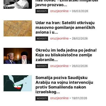
javno prozvao...
oruzjeonline
-
06/03/2026
NOVOSTI
Udar na Iran: Sateliti otkrivaju
masovno gomilanje američkih
aviona i u...
oruzjeonline
-
28/02/2026
NOVOSTI
Okreću im leđa jedna po jedna!
Koje su bliskoistočne zemlje
zabranile...
oruzjeonline
-
26/02/2026
NOVOSTI
Somalija poziva Saudijsku
Arabiju na vojnu intervenciju
protiv Somalilenda nakon
izraelskog...
oruzjeonline
-
19/01/2026
NOVOSTI