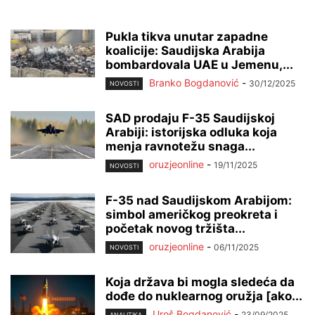
Pukla tikva unutar zapadne
koalicije: Saudijska Arabija
bombardovala UAE u Jemenu,...
Branko Bogdanović
-
30/12/2025
NOVOSTI
SAD prodaju F-35 Saudijskoj
Arabiji: istorijska odluka koja
menja ravnotežu snaga...
oruzjeonline
-
19/11/2025
NOVOSTI
F-35 nad Saudijskom Arabijom:
simbol američkog preokreta i
početak novog tržišta...
oruzjeonline
-
06/11/2025
NOVOSTI
Koja država bi mogla sledeća da
dođe do nuklearnog oružja [ako...
Uroš Bogdanović
-
23/09/2025
ANALITIKA