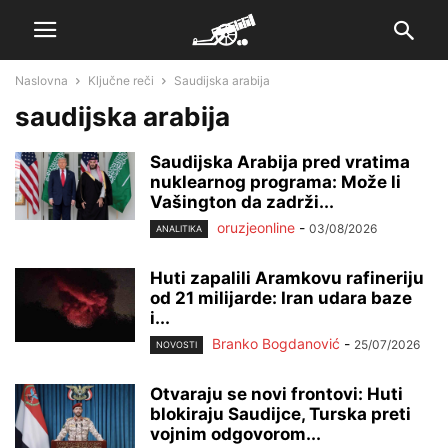
Naslovna
Ključne reči
Saudijska arabija
saudijska arabija
Saudijska Arabija pred vratima
nuklearnog programa: Može li
Vašington da zadrži...
oruzjeonline
-
03/08/2026
ANALITIKA
Huti zapalili Aramkovu rafineriju
od 21 milijarde: Iran udara baze
i...
Branko Bogdanović
-
25/07/2026
NOVOSTI
Otvaraju se novi frontovi: Huti
blokiraju Saudijce, Turska preti
vojnim odgovorom...