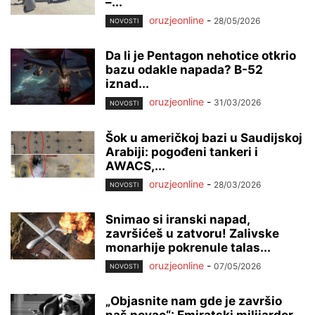
–...
oruzjeonline
-
28/05/2026
NOVOSTI
Da li je Pentagon nehotice otkrio
bazu odakle napada? B-52
iznad...
oruzjeonline
-
31/03/2026
NOVOSTI
Šok u američkoj bazi u Saudijskoj
Arabiji: pogođeni tankeri i
AWACS,...
oruzjeonline
-
28/03/2026
NOVOSTI
Snimao si iranski napad,
završićeš u zatvoru! Zalivske
monarhije pokrenule talas...
oruzjeonline
-
07/05/2026
NOVOSTI
„Objasnite nam gde je završio
naš novac“: Emiratski milijarder