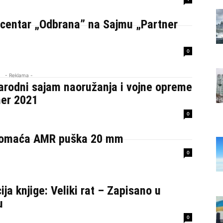
 centar „Odbrana” na Sajmu „Partner
0
- Reklama -
rodni sajam naoružanja i vojne opreme
ner 2021
0
omaća AMR puška 20 mm
0
ja knjige: Veliki rat – Zapisano u
u
0