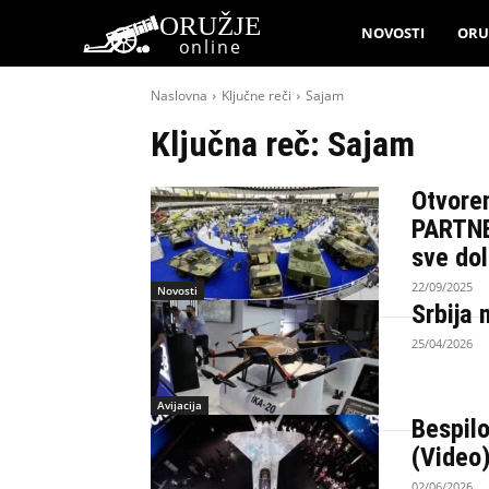
ORUŽJE
NOVOSTI
ORU
online
Naslovna
Ključne reči
Sajam
Ključna reč:
Sajam
Otvore
PARTNE
sve dol
22/09/2025
Novosti
Srbija 
25/04/2026
Avijacija
Bespil
(Video
02/06/2026