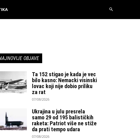
TIKA
NAJNOVIJE OBJAVE
Ta 152 stigao je kada je vec
bilo kasno: Nemacki visinski
lovac koji nije dobio priliku
za rat
07/08/2026
Ukrajina u julu presrela
samo 29 od 195 balističkih
raketa: Patriot više ne stiže
da prati tempo udara
07/08/2026