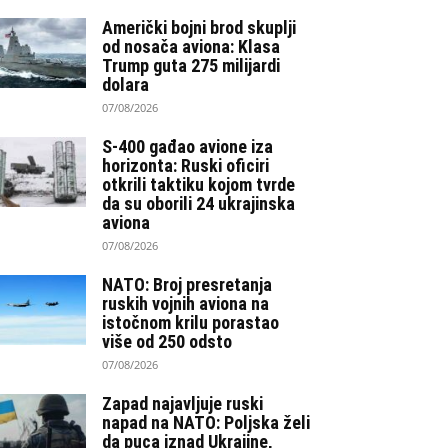
Američki bojni brod skuplji
od nosača aviona: Klasa
Trump guta 275 milijardi
dolara
07/08/2026
S-400 gađao avione iza
horizonta: Ruski oficiri
otkrili taktiku kojom tvrde
da su oborili 24 ukrajinska
aviona
07/08/2026
NATO: Broj presretanja
ruskih vojnih aviona na
istočnom krilu porastao
više od 250 odsto
07/08/2026
Zapad najavljuje ruski
napad na NATO: Poljska želi
da puca iznad Ukrajine,