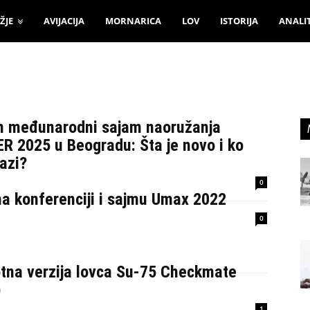
ŽJE
AVIJACIJA
MORNARICA
LOV
ISTORIJA
ANALI
n međunarodni sajam naoružanja
R 2025 u Beogradu: Šta je novo i ko
azi?
0
na konferenciji i sajmu Umax 2022
0
otna verzija lovca Su-75 Checkmate
)
1