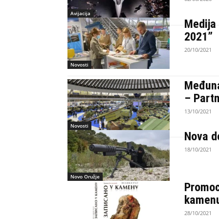
Avijacija
Medija
2021”
20/10/2021
Novosti
Međuna
– Part
13/10/2021
Novosti
Nova d
18/10/2021
Novo Oružje
Promoci
kamen
28/10/2021