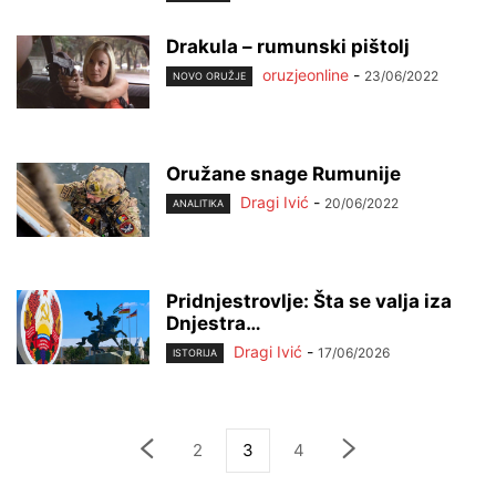
Drakula – rumunski pištolj
oruzjeonline
-
23/06/2022
NOVO ORUŽJE
Oružane snage Rumunije
Dragi Ivić
-
20/06/2022
ANALITIKA
Pridnjestrovlje: Šta se valja iza
Dnjestra…
Dragi Ivić
-
17/06/2026
ISTORIJA
2
3
4