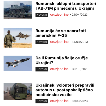
Rumunski oklopni transporteri
TAB-71M primećeni u Ukrajini
oruzjeonline
-
21/04/2023
NOVOSTI
Rumunija će se naoružati
američkim F-35
oruzjeonline
-
14/04/2023
NOVOSTI
Da li Rumunija šalje oružje
Ukrajini?
oruzjeonline
-
30/03/2023
NOVOSTI
Ukrajinski volonteri prepravili
autobus u postapokaliptično
medicinsko vozilo
oruzjeonline
-
18/03/2023
NOVOSTI