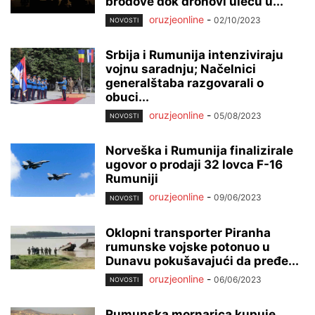
brodove dok dronovi uleću u...
oruzjeonline
-
02/10/2023
NOVOSTI
Srbija i Rumunija intenziviraju
vojnu saradnju; Načelnici
generalštaba razgovarali o
obuci...
oruzjeonline
-
05/08/2023
NOVOSTI
Norveška i Rumunija finalizirale
ugovor o prodaji 32 lovca F-16
Rumuniji
oruzjeonline
-
09/06/2023
NOVOSTI
Oklopni transporter Piranha
rumunske vojske potonuo u
Dunavu pokušavajući da pređe...
oruzjeonline
-
06/06/2023
NOVOSTI
Rumunska mornarica kupuje