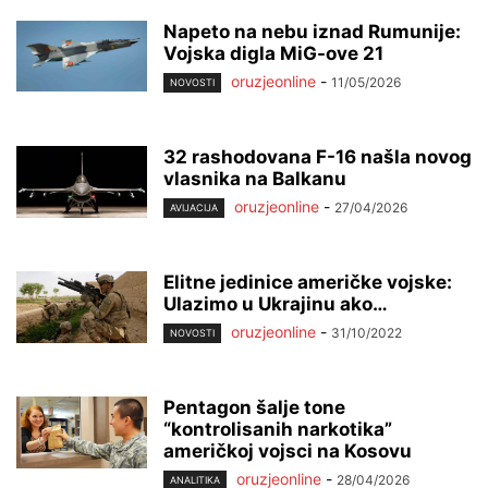
Napeto na nebu iznad Rumunije:
Vojska digla MiG-ove 21
oruzjeonline
-
11/05/2026
NOVOSTI
32 rashodovana F-16 našla novog
vlasnika na Balkanu
oruzjeonline
-
27/04/2026
AVIJACIJA
Elitne jedinice američke vojske:
Ulazimo u Ukrajinu ako…
oruzjeonline
-
31/10/2022
NOVOSTI
Pentagon šalje tone
“kontrolisanih narkotika”
američkoj vojsci na Kosovu
oruzjeonline
-
28/04/2026
ANALITIKA