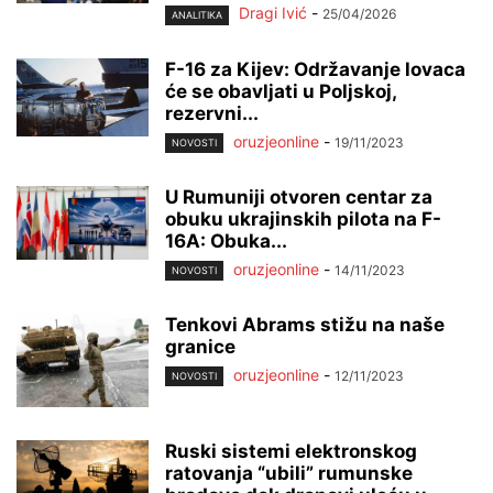
Dragi Ivić
-
25/04/2026
ANALITIKA
F-16 za Kijev: Održavanje lovaca
će se obavljati u Poljskoj,
rezervni...
oruzjeonline
-
19/11/2023
NOVOSTI
U Rumuniji otvoren centar za
obuku ukrajinskih pilota na F-
16A: Obuka...
oruzjeonline
-
14/11/2023
NOVOSTI
Tenkovi Abrams stižu na naše
granice
oruzjeonline
-
12/11/2023
NOVOSTI
Ruski sistemi elektronskog
ratovanja “ubili” rumunske