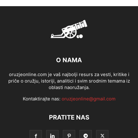
O NAMA
oruzjeonline.com je vaš najbolji resurs za vesti, kritike i
priče o oružju, istoriji, analitici i svim srodnim temama iz
oblasti naoružanja.
Kontaktirajte nas:
oruzjeonline@gmail.com
PRATITE NAS