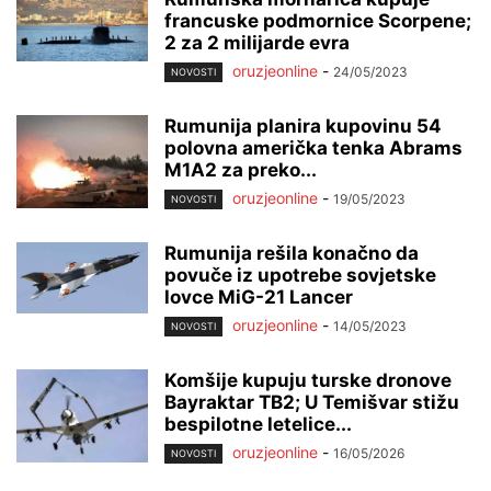
francuske podmornice Scorpene;
2 za 2 milijarde evra
oruzjeonline
-
24/05/2023
NOVOSTI
Rumunija planira kupovinu 54
polovna američka tenka Abrams
M1A2 za preko...
oruzjeonline
-
19/05/2023
NOVOSTI
Rumunija rešila konačno da
povuče iz upotrebe sovjetske
lovce MiG-21 Lancer
oruzjeonline
-
14/05/2023
NOVOSTI
Komšije kupuju turske dronove
Bayraktar TB2; U Temišvar stižu
bespilotne letelice...
oruzjeonline
-
16/05/2026
NOVOSTI