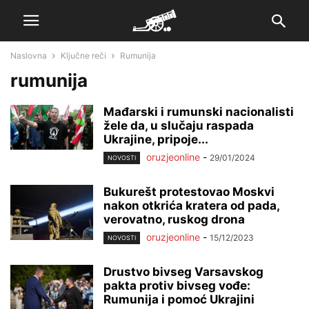
Naslovna
Ključne reči
Rumunija
rumunija
Mađarski i rumunski nacionalisti
žele da, u slučaju raspada
Ukrajine, pripoje...
oruzjeonline
-
29/01/2024
NOVOSTI
Bukurešt protestovao Moskvi
nakon otkrića kratera od pada,
verovatno, ruskog drona
oruzjeonline
-
15/12/2023
NOVOSTI
Drustvo bivseg Varsavskog
pakta protiv bivseg vođe:
Rumunija i pomoć Ukrajini