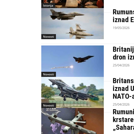
Istorija
Rumunsk
iznad E
19/05/2026
Novosti
Britani
dron iz
25/04/2026
Novosti
Britans
iznad U
NATO-
25/04/2026
Novosti
Rumuni
krstare
„Sahar