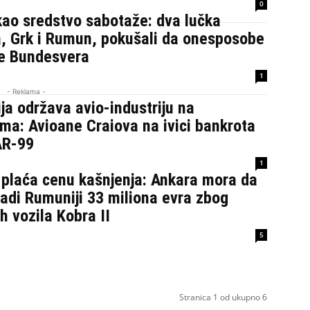
0
kao sredstvo sabotaže: dva lučka
a, Grk i Rumun, pokušali da onesposobe
e Bundesvera
1
- Reklama -
a održava avio-industriju na
ma: Avioane Craiova na ivici bankrota
AR-99
1
 plaća cenu kašnjenja: Ankara mora da
adi Rumuniji 33 miliona evra zbog
h vozila Kobra II
5
Stranica 1 od ukupno 6