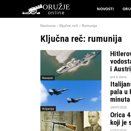
ORUŽJE
NOVOSTI
ORU
online
Naslovna
Ključne reči
Rumunija
Ključna reč:
rumunija
Hitlero
vodost
i Austri
pre 6 dana
Novosti
Italija
pala u 
minuta
24/07/2026
Avijacija
Orica 
koji je
07/07/2026