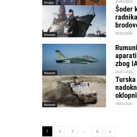
21/02/2026
Oružje
Šoder 
radnik
brodov
05/02/2026
Novosti
Rumunij
aparati
zbog I
25/01/2026
Novosti
Turska
nadokn
oklopni
18/01/2026
Novosti
...
1
2
3
6