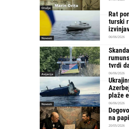
Oružje
Rat po
turski 
izvinja
06/06/2026
Novosti
Skanda
rumunsk
tvrdi d
06/06/2026
Avijacija
Ukrajin
Azerbe
plaže 
06/06/2026
Novosti
Dogovor
na papi
20/05/2026