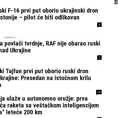
i F-16 prvi put oborio ukrajinski dron
stonije – pilot će biti odlikovan
6
- Reklama -
ja povlači tvrdnje, RAF nije obarao ruski
nad Ukrajine
3
ki Tajfun prvi put oborio ruski dron
krajine: Presedan na istočnom krilu
a
14
ja ulaže u autonomno oružje: prva
ća raketa sa veštačkom inteligencijom
a“ leteće 200 km