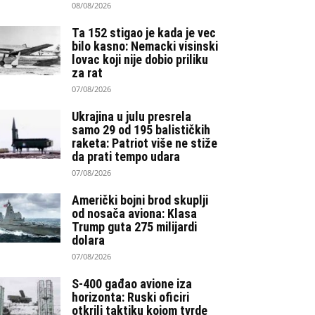
08/08/2026
Ta 152 stigao je kada je vec
bilo kasno: Nemacki visinski
lovac koji nije dobio priliku
za rat
07/08/2026
Ukrajina u julu presrela
samo 29 od 195 balističkih
raketa: Patriot više ne stiže
da prati tempo udara
07/08/2026
Američki bojni brod skuplji
od nosača aviona: Klasa
Trump guta 275 milijardi
dolara
07/08/2026
S-400 gađao avione iza
horizonta: Ruski oficiri
otkrili taktiku kojom tvrde