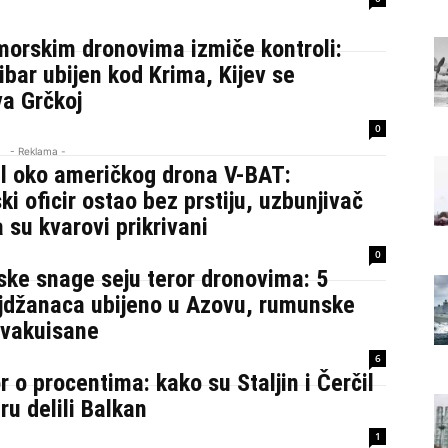
morskim dronovima izmiče kontroli:
ribar ubijen kod Krima, Kijev se
va Grčkoj
0
- Reklama -
l oko američkog drona V-BAT:
i oficir ostao bez prstiju, uzbunjivač
a su kvarovi prikrivani
0
ske snage seju teror dronovima: 5
jdžanaca ubijeno u Azovu, rumunske
evakuisane
6
 o procentima: kako su Staljin i Čerčil
ru delili Balkan
1