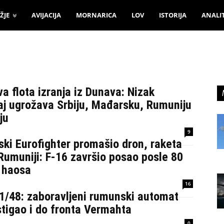
ŽJE
AVIJACIJA
MORNARICA
LOV
ISTORIJA
ANALI
va flota izranja iz Dunava: Nizak
aj ugrožava Srbiju, Mađarsku, Rumuniju
ju
9
nski Eurofighter promašio dron, raketa
Rumuniji: F-16 završio posao posle 80
 haosa
16
41/48: zaboravljeni rumunski automat
 stigao i do fronta Vermahta
0