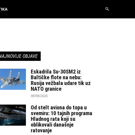
TIKA
NAJNOVIJE OBJAVE
Eskadrila Su-30SM2 iz
Baltičke flote na nebu:
Rusija vežbala udare tik uz
NATO granice
08/08/2026
Od stelt aviona do topa u
svemiru: 10 tajnih programa
Hladnog rata koji su
oblikovali današnje
ratovanje