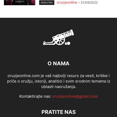
oruzjeonline
-
21/09/2022
ANALITIKA
O NAMA
oruzjeonline.com je vaš najbolji resurs za vesti, kritike i
priče o oružju, istoriji, analitici i svim srodnim temama iz
oblasti naoružanja.
Kontaktirajte nas:
oruzjeonline@gmail.com
PRATITE NAS