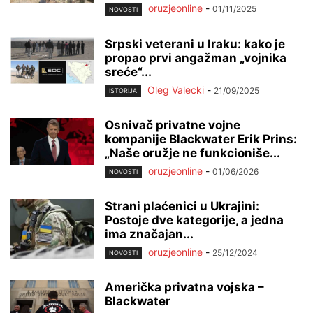
oruzjeonline
-
01/11/2025
NOVOSTI
Srpski veterani u Iraku: kako je
propao prvi angažman „vojnika
sreće“...
Oleg Valecki
-
21/09/2025
ISTORIJA
Osnivač privatne vojne
kompanije Blackwater Erik Prins:
„Naše oružje ne funkcioniše...
oruzjeonline
-
01/06/2026
NOVOSTI
Strani plaćenici u Ukrajini:
Postoje dve kategorije, a jedna
ima značajan...
oruzjeonline
-
25/12/2024
NOVOSTI
Američka privatna vojska –
Blackwater