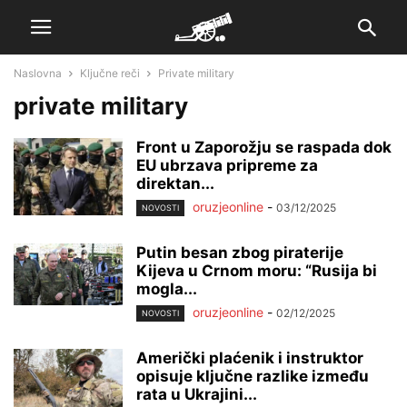
Naslovna
Ključne reči
Private military
private military
Front u Zaporožju se raspada dok
EU ubrzava pripreme za
direktan...
oruzjeonline
-
03/12/2025
NOVOSTI
Putin besan zbog piraterije
Kijeva u Crnom moru: “Rusija bi
mogla...
oruzjeonline
-
02/12/2025
NOVOSTI
Američki plaćenik i instruktor
opisuje ključne razlike između
rata u Ukrajini...