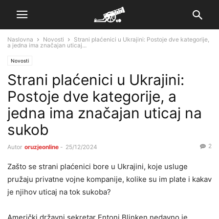
Naslovna
Novosti
Strani plaćenici u Ukrajini: Postoje dve kategorije,
a jedna ima značajan uticaj...
Novosti
Strani plaćenici u Ukrajini:
Postoje dve kategorije, a
jedna ima značajan uticaj na
sukob
2
Autor
oruzjeonline
-
25/12/2024
Zašto se strani plaćenici bore u Ukrajini, koje usluge
pružaju privatne vojne kompanije, kolike su im plate i kakav
je njihov uticaj na tok sukoba?
Američki državni sekretar Entoni Blinken nedavno je