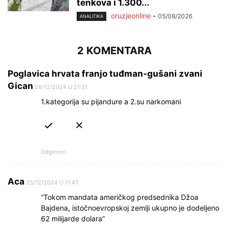
tenkova i 1.300...
oruzjeonline
-
05/08/2026
ANALITIKA
2 KOMENTARA
Poglavica hrvata franjo tuđman-gušani zvani
Gican
26/12/2024 U 21:31
1.kategorija su pijandure a 2.su narkomani
Odgovori
Aca
25/12/2024 U 11:47
“Tokom mandata američkog predsednika Džoa
Bajdena, istočnoevropskoj zemlji ukupno je dodeljeno
62 milijarde dolara”