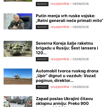
oruzjeonline
-
06/08/2026
NOVOSTI
Putin menja vrh ruske vojske:
„Ratni generali neće primati mito“
oruzjeonline
-
06/08/2026
NOVOSTI
Severna Koreja šalje raketnu
brigadu u Rusiju: Šest lansera i
120...
oruzjeonline
-
05/08/2026
NOVOSTI
Automobil tvorca ruskog drona
„Upir“ dignut u vazduh: Vozač
poginuo, direktor...
oruzjeonline
-
05/08/2026
NOVOSTI
Zapad poslao Ukrajini čitavu
oklopnu armiju: Preko 900