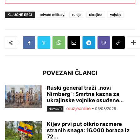
KLJUČNE REČI
private military
rusija
ukrajina
vojska
POVEZANI ČLANCI
Ruski general traži „novi
Nirnberg“: Smrtna kazna za
ukrajinske vojnike osuđene...
oruzjeonline
-
06/08/2026
NOVOSTI
Kijev prvi put otkrio razmere
stranih snaga: 16.000 boraca iz
72...