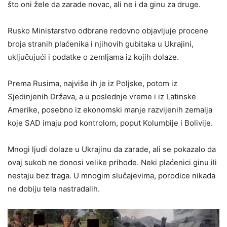
što oni žele da zarade novac, ali ne i da ginu za druge.
Rusko Ministarstvo odbrane redovno objavljuje procene
broja stranih plaćenika i njihovih gubitaka u Ukrajini,
uključujući i podatke o zemljama iz kojih dolaze.
Prema Rusima, najviše ih je iz Poljske, potom iz
Sjedinjenih Država, a u poslednje vreme i iz Latinske
Amerike, posebno iz ekonomski manje razvijenih zemalja
koje SAD imaju pod kontrolom, poput Kolumbije i Bolivije.
Mnogi ljudi dolaze u Ukrajinu da zarade, ali se pokazalo da
ovaj sukob ne donosi velike prihode. Neki plaćenici ginu ili
nestaju bez traga. U mnogim slučajevima, porodice nikada
ne dobiju tela nastradalih.