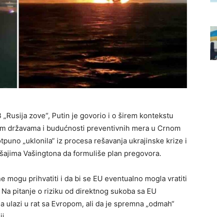
Rusija zove“, Putin je govorio i o širem kontekstu
m državama i budućnosti preventivnih mera u Crnom
puno „uklonila“ iz procesa rešavanja ukrajinske krize i
ajima Vašingtona da formuliše plan pregovora.
ne mogu prihvatiti i da bi se EU eventualno mogla vratiti
 Na pitanje o riziku od direktnog sukoba sa EU
 ulazi u rat sa Evropom, ali da je spremna „odmah“
i.