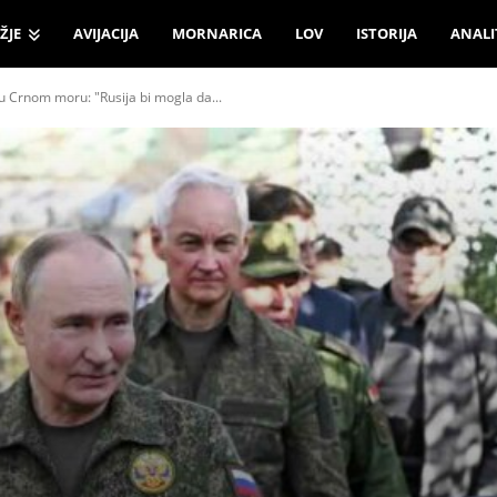
ŽJE
AVIJACIJA
MORNARICA
LOV
ISTORIJA
ANALI
 u Crnom moru: "Rusija bi mogla da...