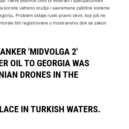
a. Takve jedinice činili bi veterani i specijalizovani
 koriste vatreno oružje i savremene zaštitne sisteme
riju. Problem ostaje ruski pravni okvir, koji još ne
 morale biti registrovane u inostranstvu dok se zakon
ANKER 'MIDVOLGA 2'
R OIL TO GEORGIA WAS
NIAN DRONES IN THE
LACE IN TURKISH WATERS.