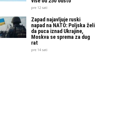
više od 250 odsto
pre 12 sati
Zapad najavljuje ruski
napad na NATO: Poljska želi
da puca iznad Ukrajine,
Moskva se sprema za dug
rat
pre 14 sati