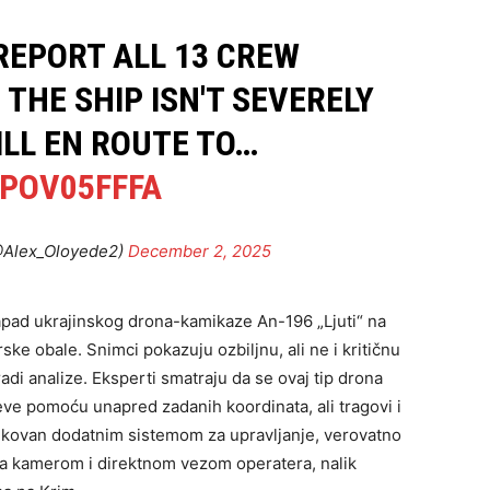
REPORT ALL 13 CREW
THE SHIP ISN'T SEVERELY
ILL EN ROUTE TO…
NPOV05FFFA
@Alex_Oloyede2)
December 2, 2025
apad ukrajinskog drona-kamikaze An-196 „Ljuti“ na
ke obale. Snimci pokazuju ozbiljnu, ali ne i kritičnu
radi analize. Eksperti smatraju da se ovaj tip drona
jeve pomoću unapred zadanih koordinata, ali tragovi i
fikovan dodatnim sistemom za upravljanje, verovatno
a sa kamerom i direktnom vezom operatera, nalik