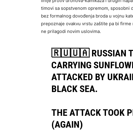
linije protiv dronova-kamikaza i drugih napad
timovi sa sopstvenom opremom, sposobni da
bez formalnog dovođenja broda u vojnu katego
prepoznaje ovakvu vrstu zaštite pa bi firme
ne prilagodi novim uslovima.
🇷🇺🇺🇦 RUSSIAN T
CARRYING SUNFLOWE
ATTACKED BY UKRAI
BLACK SEA.
THE ATTACK TOOK P
(AGAIN)