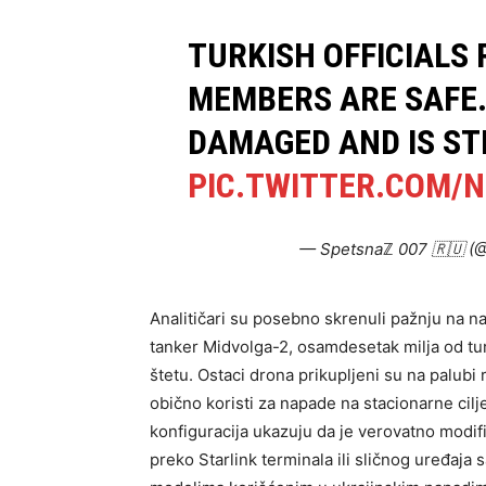
TURKISH OFFICIALS 
MEMBERS ARE SAFE. 
DAMAGED AND IS ST
PIC.TWITTER.COM/
— Spetsnaℤ 007 🇷🇺 (
Analitičari su posebno skrenuli pažnju na n
tanker Midvolga-2, osamdesetak milja od turs
štetu. Ostaci drona prikupljeni su na palubi 
obično koristi za napade na stacionarne cil
konfiguracija ukazuju da je verovatno modi
preko Starlink terminala ili sličnog uređaj