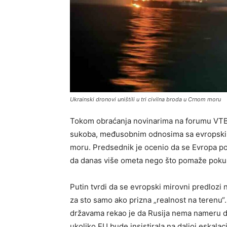
Ukrainski dronovi uništili u tri civilna broda u Crnom moru
Tokom obraćanja novinarima na forumu VTB „
sukoba, međusobnim odnosima sa evropski
moru. Predsednik je ocenio da se Evropa pot
da danas više ometa nego što pomaže pokuš
Putin tvrdi da se evropski mirovni predlozi 
za sto samo ako prizna „realnost na terenu“.
državama rekao je da Rusija nema nameru da
ukoliko EU bude insistirala na daljoj eskalacij