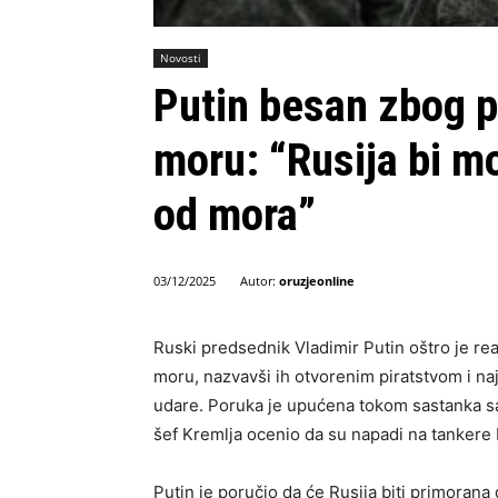
Novosti
Putin besan zbog p
moru: “Rusija bi m
od mora”
Autor:
oruzjeonline
03/12/2025
Ruski predsednik Vladimir Putin oštro je r
moru, nazvavši ih otvorenim piratstvom i naj
udare. Poruka je upućena tokom sastanka s
šef Kremlja ocenio da su napadi na tankere K
Putin je poručio da će Rusija biti primorana