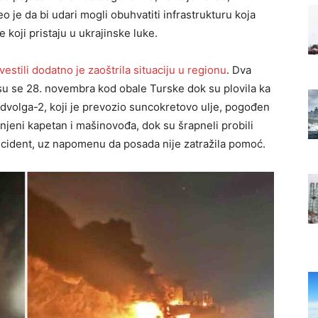
o je da bi udari mogli obuhvatiti infrastrukturu koja
koji pristaju u ukrajinske luke.
estili dodatno je zaoštrila situaciju u regionu
. Dva
u se 28. novembra kod obale Turske dok su plovila ka
idvolga-2, koji je prevozio suncokretovo ulje, pogođen
njeni kapetan i mašinovođa, dok su šrapneli probili
ncident, uz napomenu da posada nije zatražila pomoć.