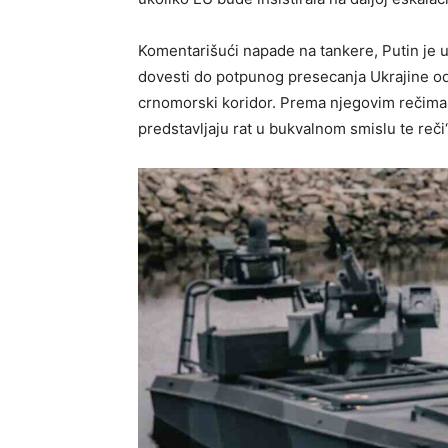
Komentarišući napade na tankere, Putin je u
dovesti do potpunog presecanja Ukrajine od 
crnomorski koridor. Prema njegovim rečima, r
predstavljaju rat u bukvalnom smislu te reči“