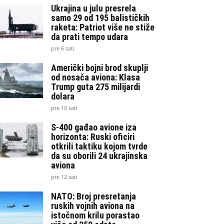
Ukrajina u julu presrela
samo 29 od 195 balističkih
raketa: Patriot više ne stiže
da prati tempo udara
pre 6 sati
Američki bojni brod skuplji
od nosača aviona: Klasa
Trump guta 275 milijardi
dolara
pre 10 sati
S-400 gađao avione iza
horizonta: Ruski oficiri
otkrili taktiku kojom tvrde
da su oborili 24 ukrajinska
aviona
pre 12 sati
NATO: Broj presretanja
ruskih vojnih aviona na
istočnom krilu porastao