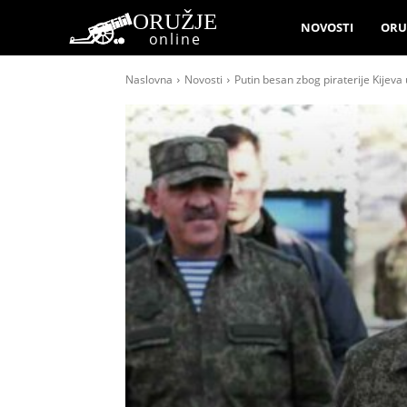
ORUŽJE
NOVOSTI
ORU
online
Naslovna
Novosti
Putin besan zbog piraterije Kijeva