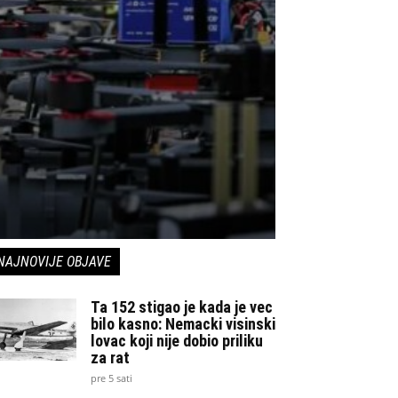
NAJNOVIJE OBJAVE
Ta 152 stigao je kada je vec
bilo kasno: Nemacki visinski
lovac koji nije dobio priliku
za rat
pre 5 sati