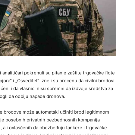
 analitičari pokrenuli su pitanje zaštite trgovačke flote
ra“ i „Osveditel“ izneli su procenu da civilni brodovi
ićeni i da vlasnici nisu spremni da izdvoje sredstva za
ogli da odbiju napade dronova.
ne brodove može automatski učiniti brod legitimnom
nje posebnih privatnih bezbednosnih kompanija
i, ali ovlašćenih da obezbeđuju tankere i trgovačke