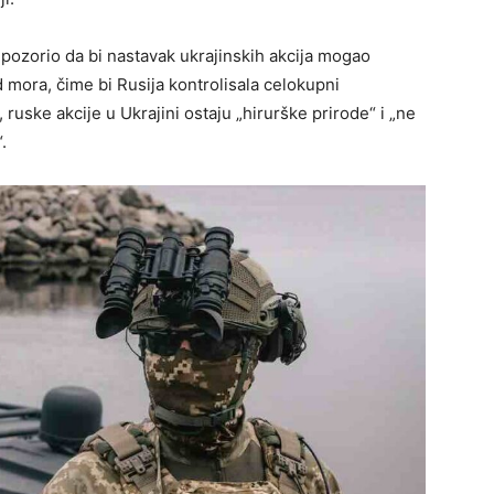
pozorio da bi nastavak ukrajinskih akcija mogao
mora, čime bi Rusija kontrolisala celokupni
uske akcije u Ukrajini ostaju „hirurške prirode“ i „ne
.