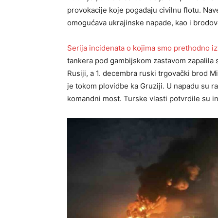
provokacije koje pogađaju civilnu flotu. Nave
omogućava ukrajinske napade, kao i brodove 
Serija incidenata o kojima smo prethodno izv
tankera pod gambijskom zastavom zapalila s
Rusiji, a 1. decembra ruski trgovački brod M
je tokom plovidbe ka Gruziji. U napadu su ra
komandni most. Turske vlasti potvrdile su i