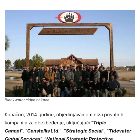
Blackwater ekipa nekada
Konačno, 2014 godine, objedinjavanjem niza privatnih
kompanija za obezbeđenje, uključujući ”
Triple
Canopi
”
,
”
Constellis Ltd.
”
,
”
Strategic Social
”
,
”
Tidevater
Global Services
”, ”
National Strategic
Protective