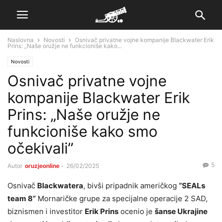
Naslovna
Novosti
Osnivač privatne vojne kompanije Blackwater Erik
Prins: „Naše oružje ne funkcioniše kako...
Novosti
Osnivač privatne vojne
kompanije Blackwater Erik
Prins: „Naše oružje ne
funkcioniše kako smo
očekivali”
5
Autor
oruzjeonline
-
26/02/2025
Osnivač
Blackwatera
, bivši pripadnik američkog
“SEALs
team 8”
Mornaričke grupe za specijalne operacije 2 SAD,
biznismen i investitor
Erik Prins
ocenio je
šanse Ukrajine