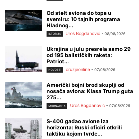
Od stelt aviona do topa u
svemiru: 10 tajnih programa
Hladnog...
Uroš Bogdanović
-
08/08/2026
ISTORIJA
Ukrajina u julu presrela samo 29
od 195 balističkih raketa:
Patriot...
oruzjeonline
-
07/08/2026
NOVOSTI
Američki bojni brod skuplji od
nosača aviona: Klasa Trump guta
275...
Uroš Bogdanović
-
07/08/2026
MORNARICA
S-400 gađao avione iza
horizonta: Ruski oficiri otkrili
taktiku kojom tvrde...