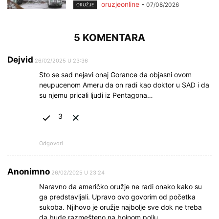
oruzjeonline
-
07/08/2026
ORUŽJE
5 KOMENTARA
Dejvid
26/02/2025 U 23:36
Sto se sad nejavi onaj Gorance da objasni ovom
neupucenom Ameru da on radi kao doktor u SAD i da
su njemu pricali ljudi iz Pentagona…
3
Odgovori
Anonimno
26/02/2025 U 23:24
Naravno da američko oružje ne radi onako kako su
ga predstavljali. Upravo ovo govorim od početka
sukoba. Njihovo je oružje najbolje sve dok ne treba
da bude razmešteno na bojnom polju.