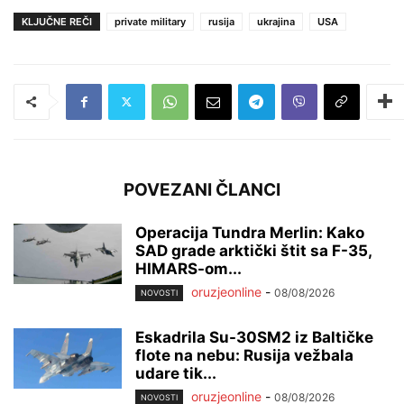
KLJUČNE REČI
private military
rusija
ukrajina
USA
POVEZANI ČLANCI
Operacija Tundra Merlin: Kako
SAD grade arktički štit sa F-35,
HIMARS-om...
oruzjeonline
-
08/08/2026
NOVOSTI
Eskadrila Su-30SM2 iz Baltičke
flote na nebu: Rusija vežbala
udare tik...
oruzjeonline
-
08/08/2026
NOVOSTI