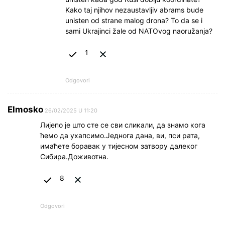
Kako taj njihov nezaustavljiv abrams bude
unisten od strane malog drona? To da se i
sami Ukrajinci žale od NATOvog naoružanja?
1
Odgovori
Elmosko
26/02/2025 U 11:20
Лијепо је што сте се сви сликали, да знамо кога
ћемо да ухапсимо.Једнога дана, ви, пси рата,
имаћете боравак у тијесном затвору далеког
Сибира.Доживотна.
8
Odgovori