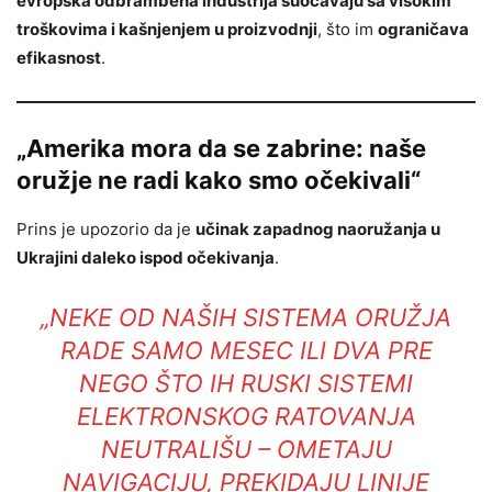
evropska odbrambena industrija suočavaju sa visokim
troškovima i kašnjenjem u proizvodnji
, što im
ograničava
efikasnost
.
„Amerika mora da se zabrine: naše
oružje ne radi kako smo očekivali“
Prins je upozorio da je
učinak zapadnog naoružanja u
Ukrajini daleko ispod očekivanja
.
„NEKE OD NAŠIH SISTEMA ORUŽJA
RADE SAMO MESEC ILI DVA PRE
NEGO ŠTO IH RUSKI SISTEMI
ELEKTRONSKOG RATOVANJA
NEUTRALIŠU – OMETAJU
NAVIGACIJU, PREKIDAJU LINIJE