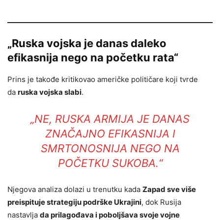
„Ruska vojska je danas daleko
efikasnija nego na početku rata“
Prins je takođe kritikovao američke političare koji tvrde
da
ruska vojska slabi
.
„NE, RUSKA ARMIJA JE DANAS
ZNAČAJNO EFIKASNIJA I
SMRTONOSNIJA NEGO NA
POČETKU SUKOBA.“
Njegova analiza dolazi u trenutku kada
Zapad sve više
preispituje strategiju podrške Ukrajini
, dok Rusija
nastavlja
da prilagođava i poboljšava svoje vojne