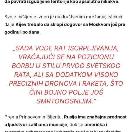
da povrati izgubljene teritorije kao apsolutno nikakve
.
Svoje mišljenje izneo je na društvenim mrežama, ističući
da je
Kijev trebalo da sklopi dogovor sa Moskvom još pre
godinu i po dana
.
„SADA VODE RAT ISCRPLJIVANJA,
VRAĆAJUĆI SE NA POZICIONU
BORBU U STILU PRVOG SVETSKOG
RATA, ALI SA DODATKOM VISOKO
PRECIZNIH DRONOVA I RAKETA, ŠTO
ČINI BOJNO POLJE JOŠ
SMRTONOSNIJIM.“
Prema Prinsovom mišljenju,
Rusija ima značajnu prednost
u ljudstvu i zalihama municije
, dok se
američka i