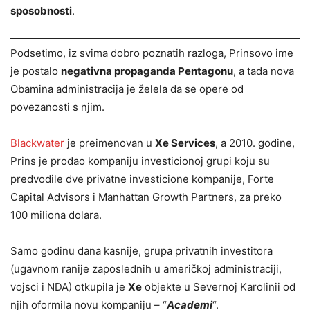
sposobnosti
.
Podsetimo, iz svima dobro poznatih razloga, Prinsovo ime
je postalo
negativna propaganda Pentagonu
, a tada nova
Obamina administracija je želela da se opere od
povezanosti s njim.
Blackwater
je preimenovan u
Xe Services
, a 2010. godine,
Prins je prodao kompaniju investicionoj grupi koju su
predvodile dve privatne investicione kompanije, Forte
Capital Advisors i Manhattan Growth Partners, za preko
100 miliona dolara.
Samo godinu dana kasnije, grupa privatnih investitora
(ugavnom ranije zaposlednih u američkoj administraciji,
vojsci i NDA) otkupila je
Xe
objekte u Severnoj Karolinii od
njih oformila novu kompaniju – “
Academi
“.