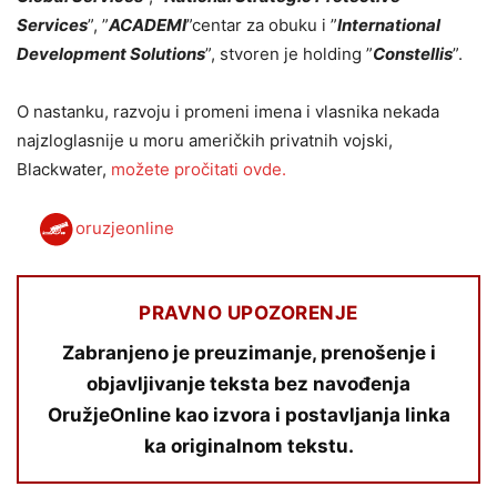
Services
”, ”
ACADEMI
”centar za obuku i ”
International
Development Solutions
”, stvoren je holding ”
Constellis
”.
O nastanku, razvoju i promeni imena i vlasnika nekada
najzloglasnije u moru američkih privatnih vojski,
Blackwater,
možete pročitati ovde.
oruzjeonline
PRAVNO UPOZORENJE
Zabranjeno je preuzimanje, prenošenje i
objavljivanje teksta bez navođenja
OružjeOnline kao izvora i postavljanja linka
ka originalnom tekstu.