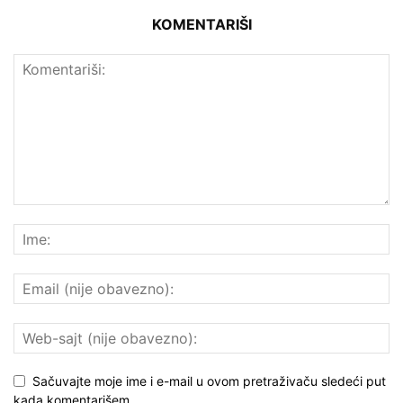
KOMENTARIŠI
Sačuvajte moje ime i e-mail u ovom pretraživaču sledeći put
kada komentarišem.