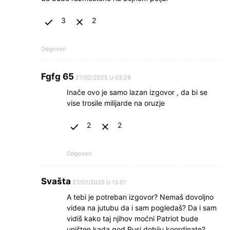
3
2
Odgovori
Fgfg 65
27/02/2025 U 03:29
Inače ovo je samo lazan izgovor , da bi se
vise trosile milijarde na oruzje
2
2
Odgovori
Svašta
27/02/2025 U 13:01
A tebi je potreban izgovor? Nemaš dovoljno
videa na jutubu da i sam pogledaš? Da i sam
vidiš kako taj njihov moćni Patriot bude
uništen kada god Rusi dobiju koordinate?