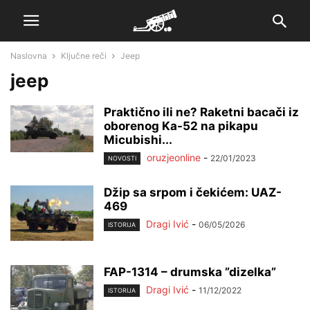
Naslovna
Ključne reči
Jeep
jeep
Praktično ili ne? Raketni bacači iz
oborenog Ka-52 na pikapu
Micubishi...
oruzjeonline
-
22/01/2023
NOVOSTI
Džip sa srpom i čekićem: UAZ-
469
Dragi Ivić
-
06/05/2026
ISTORIJA
FAP-1314 – drumska ”dizelka”
Dragi Ivić
-
11/12/2022
ISTORIJA