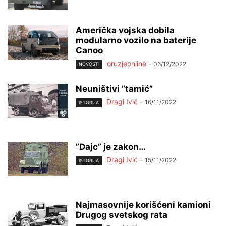
Američka vojska dobila
modularno vozilo na baterije
Canoo
oruzjeonline
-
06/12/2022
NOVOSTI
Neuništivi ”tamić”
Dragi Ivić
-
16/11/2022
ISTORIJA
”Dajc” je zakon…
Dragi Ivić
-
15/11/2022
ISTORIJA
Najmasovnije korišćeni kamioni
Drugog svetskog rata