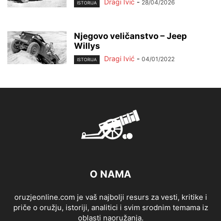
Dragi Ivić
-
28/04/2026
ISTORIJA
Njegovo veličanstvo – Jeep
Willys
Dragi Ivić
-
04/01/2022
ISTORIJA
O NAMA
oruzjeonline.com je vaš najbolji resurs za vesti, kritike i
priče o oružju, istoriji, analitici i svim srodnim temama iz
oblasti naoružanja.