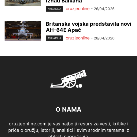
iznad Balkana
oruzjeonline
-
26/04/2026
AVIJACIJA
Britanska vojska predstavila novi
AH-64E Apač
oruzjeonline
-
28/04/2026
AVIJACIJA
O NAMA
oruzjeonline.com je vaš najbolji resurs za vesti, kritike i
priče o oružju, istoriji, analitici i svim srodnim temama iz
oblasti naoružanja.