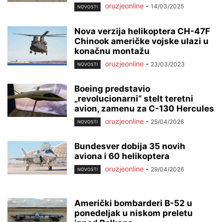
oruzjeonline
-
14/03/2025
NOVOSTI
Nova verzija helikoptera CH-47F
Chinook američke vojske ulazi u
konačnu montažu
oruzjeonline
-
23/03/2023
NOVOSTI
Boeing predstavio
„revolucionarni“ stelt teretni
avion, zamenu za C-130 Hercules
oruzjeonline
-
25/04/2026
NOVOSTI
Bundesver dobija 35 novih
aviona i 60 helikoptera
oruzjeonline
-
29/04/2026
NOVOSTI
Američki bombarderi B-52 u
ponedeljak u niskom preletu