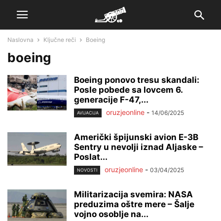
Naslovna
Ključne reči
Boeing
boeing
Boeing ponovo tresu skandali:
Posle pobede sa lovcem 6.
generacije F-47,...
oruzjeonline
-
14/06/2025
AVIJACIJA
Američki špijunski avion E-3B
Sentry u nevolji iznad Aljaske –
Poslat...
oruzjeonline
-
03/04/2025
NOVOSTI
Militarizacija svemira: NASA
preduzima oštre mere – Šalje
vojno osoblje na...