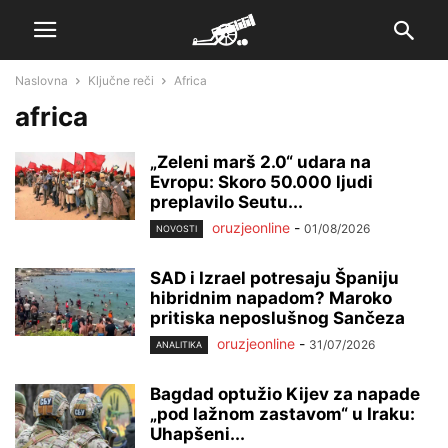
Naslovna
Ključne reči
Africa
africa
„Zeleni marš 2.0“ udara na
Evropu: Skoro 50.000 ljudi
preplavilo Seutu...
oruzjeonline
-
01/08/2026
NOVOSTI
SAD i Izrael potresaju Španiju
hibridnim napadom? Maroko
pritiska neposlušnog Sančeza
oruzjeonline
-
31/07/2026
ANALITIKA
Bagdad optužio Kijev za napade
„pod lažnom zastavom“ u Iraku:
Uhapšeni...