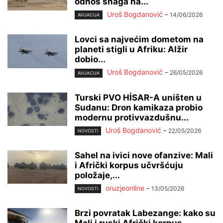
odnos snaga na...
Uroš Bogdanović
-
14/06/2026
AVIJACIJA
Lovci sa najvećim dometom na
planeti stigli u Afriku: Alžir
dobio...
Uroš Bogdanović
-
26/05/2026
AVIJACIJA
Turski PVO HİSAR-A uništen u
Sudanu: Dron kamikaza probio
modernu protivvazdušnu...
Uroš Bogdanović
-
22/05/2026
NOVOSTI
Sahel na ivici nove ofanzive: Mali
i Afrički korpus učvršćuju
položaje,...
oruzjeonline
-
13/05/2026
NOVOSTI
Brzi povratak Labezange: kako su
Mali i ruski Afrički korpus