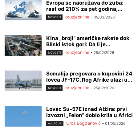
Evropa se naoružava do zuba:
rast od 210% za pet godina,...
oruzjeonline
-
09/03/2026
NOVOSTI
Kina „broji“ američke rakete dok
Bliski istok gori: Da li je...
oruzjeonline
-
28/02/2026
NOVOSTI
Somalija pregovara o kupovini 24
lovca JF-17C, Rog Afrike ulazi u...
oruzjeonline
-
25/02/2026
NOVOSTI
Lovac Su-57E iznad Alžira: prvi
izvozni „Felon“ dobio krila u Africi
Uroš Bogdanović
-
01/05/2026
AVIJACIJA