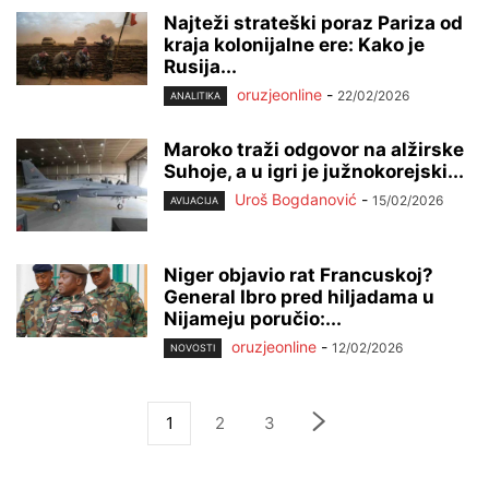
Najteži strateški poraz Pariza od
kraja kolonijalne ere: Kako je
Rusija...
oruzjeonline
-
22/02/2026
ANALITIKA
Maroko traži odgovor na alžirske
Suhoje, a u igri je južnokorejski...
Uroš Bogdanović
-
15/02/2026
AVIJACIJA
Niger objavio rat Francuskoj?
General Ibro pred hiljadama u
Nijameju poručio:...
oruzjeonline
-
12/02/2026
NOVOSTI
1
2
3