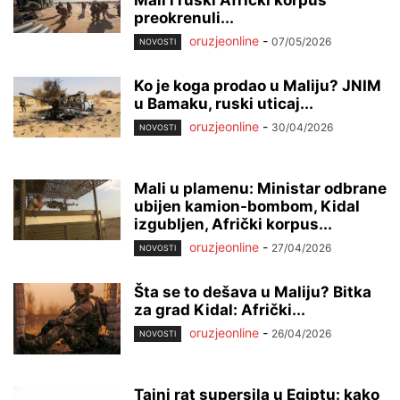
preokrenuli...
oruzjeonline
-
07/05/2026
NOVOSTI
Ko je koga prodao u Maliju? JNIM
u Bamaku, ruski uticaj...
oruzjeonline
-
30/04/2026
NOVOSTI
Mali u plamenu: Ministar odbrane
ubijen kamion-bombom, Kidal
izgubljen, Afrički korpus...
oruzjeonline
-
27/04/2026
NOVOSTI
Šta se to dešava u Maliju? Bitka
za grad Kidal: Afrički...
oruzjeonline
-
26/04/2026
NOVOSTI
Tajni rat supersila u Egiptu: kako