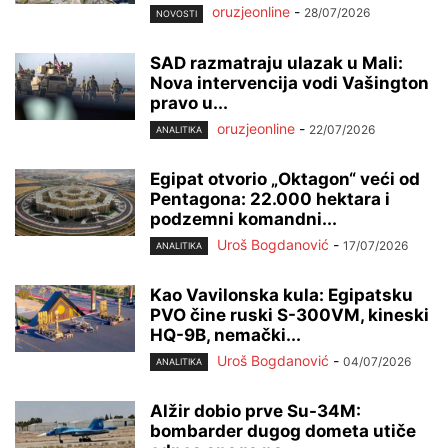
oruzjeonline
-
28/07/2026
NOVOSTI
SAD razmatraju ulazak u Mali:
Nova intervencija vodi Vašington
pravo u...
oruzjeonline
-
22/07/2026
ANALITIKA
Egipat otvorio „Oktagon“ veći od
Pentagona: 22.000 hektara i
podzemni komandni...
Uroš Bogdanović
-
17/07/2026
ANALITIKA
Kao Vavilonska kula: Egipatsku
PVO čine ruski S-300VM, kineski
HQ-9B, nemački...
Uroš Bogdanović
-
04/07/2026
ANALITIKA
Alžir dobio prve Su-34M:
bombarder dugog dometa utiče