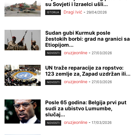
su Sovjeti i Izraelci ušli...
Dragi Ivić
-
29/04/2026
ISTORIJA
Sudan gubi Kurmuk posle
žestokih borbi: grad na granici sa
Etiopijom...
oruzjeonline
-
27/03/2026
NOVOSTI
UN traže reparacije za ropstvo:
123 zemlje za, Zapad uzdržan ili...
oruzjeonline
-
27/03/2026
NOVOSTI
Posle 65 godina: Belgija prvi put
sudi za ubistvo Lumumbe,
slučaj...
oruzjeonline
-
17/03/2026
NOVOSTI