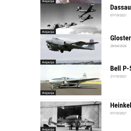
Avijacija
Dassau
07/10/2021
Avijacija
Gloste
28/04/2026
Avijacija
Bell P
21/10/2021
Avijacija
Heinke
07/10/2021
Avijacija