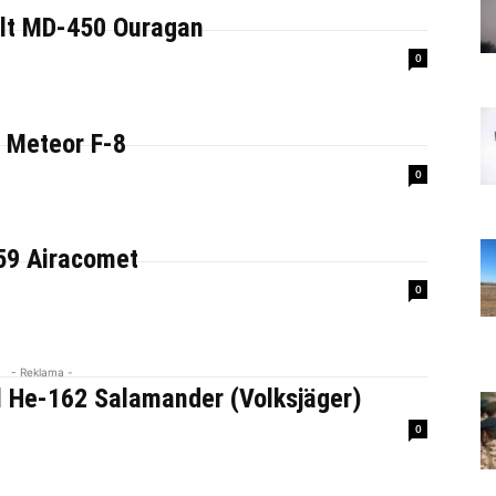
lt MD-450 Ouragan
0
r Meteor F-8
0
-59 Airacomet
0
- Reklama -
l He-162 Salamander (Volksjäger)
0