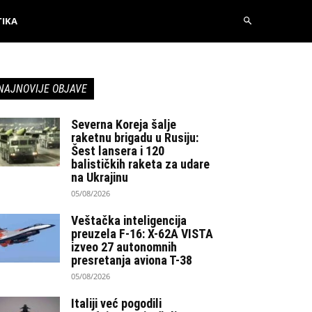
TIKA
NAJNOVIJE OBJAVE
Severna Koreja šalje
raketnu brigadu u Rusiju:
Šest lansera i 120
balističkih raketa za udare
na Ukrajinu
05/08/2026
Veštačka inteligencija
preuzela F-16: X-62A VISTA
izveo 27 autonomnih
presretanja aviona T-38
05/08/2026
Italiji već pogodili