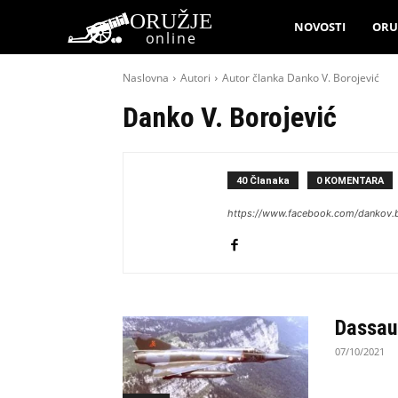
ORUŽJE
NOVOSTI
ORU
online
Naslovna
Autori
Autor članka Danko V. Borojević
Danko V. Borojević
40 Članaka
0 KOMENTARA
https://www.facebook.com/dankov.b
Dassau
07/10/2021