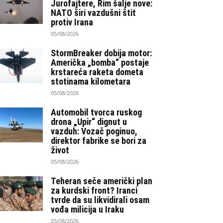
Jurofajtere, Rim šalje nove:
NATO širi vazdušni štit
protiv Irana
05/08/2026
StormBreaker dobija motor:
Američka „bomba“ postaje
krstareća raketa dometa
stotinama kilometara
05/08/2026
Automobil tvorca ruskog
drona „Upir“ dignut u
vazduh: Vozač poginuo,
direktor fabrike se bori za
život
05/08/2026
Teheran seče američki plan
za kurdski front? Iranci
tvrde da su likvidirali osam
vođa milicija u Iraku
05/08/2026