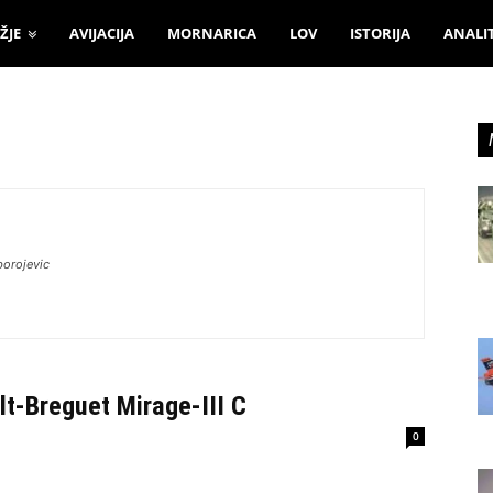
ŽJE
AVIJACIJA
MORNARICA
LOV
ISTORIJA
ANALI
orojevic
lt-Breguet Mirage-III C
0