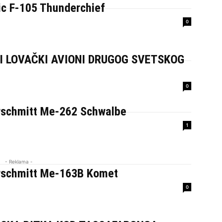
ic F-105 Thunderchief
0
I LOVAČKI AVIONI DRUGOG SVETSKOG
0
schmitt Me-262 Schwalbe
1
- Reklama -
schmitt Me-163B Komet
0