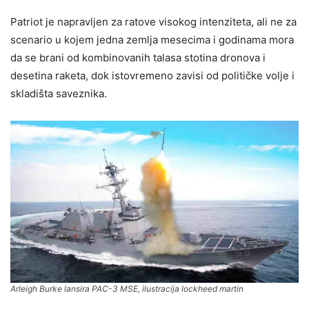
Patriot je napravljen za ratove visokog intenziteta, ali ne za
scenario u kojem jedna zemlja mesecima i godinama mora
da se brani od kombinovanih talasa stotina dronova i
desetina raketa, dok istovremeno zavisi od političke volje i
skladišta saveznika.
Arleigh Burke lansira PAC-3 MSE, ilustracija lockheed martin