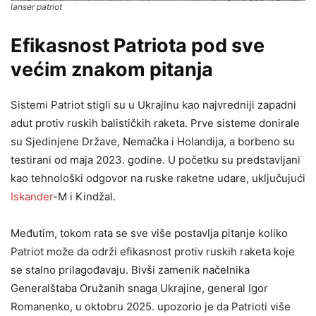
lanser patriot
Efikasnost Patriota pod sve
većim znakom pitanja
Sistemi Patriot stigli su u Ukrajinu kao najvredniji zapadni
adut protiv ruskih balističkih raketa. Prve sisteme donirale
su Sjedinjene Države, Nemačka i Holandija, a borbeno su
testirani od maja 2023. godine. U početku su predstavljani
kao tehnološki odgovor na ruske raketne udare, uključujući
Iskander
-M i Kindžal.
Međutim, tokom rata se sve više postavlja pitanje koliko
Patriot može da održi efikasnost protiv ruskih raketa koje
se stalno prilagođavaju. Bivši zamenik načelnika
Generalštaba Oružanih snaga Ukrajine, general Igor
Romanenko, u oktobru 2025. upozorio je da Patrioti više