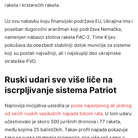
raketa i krstarećih raketa.
Uz ovu nabavku koju finansijski podržava EU, Ukrajina ima i
poseban dugoročni aranžman koji podržava Nemačka,
namenjen nabavci stotina raketa PAC-2. Time Kijev
pokušava da obezbedi stabilniji dotok municije za sisteme
koji su postali najvažniji, ali i najskuplji deo ukrajinske
strateške PVO.
Ruski udari sve više liče na
iscrpljivanje sistema Patriot
Najnovija inicijativa usledila je
posle najavljenog ali jednog
od većih ruskih vazdušnih napada tokom rata
. U tom udaru
učestvovalo je skoro 500 jurišnih dronova i 77 raketa,
među kojima 25 balističkih. Takav profil napada pokazuje
kako se ruska strategija promenila: nije više reč samo o