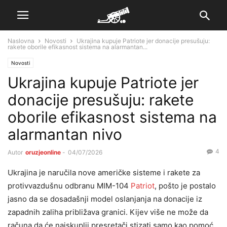
Naslovna
Novosti
Ukrajina kupuje Patriote jer donacije presušuju:
rakete oborile efikasnost sistema na alarmantan...
Novosti
Ukrajina kupuje Patriote jer
donacije presušuju: rakete
oborile efikasnost sistema na
alarmantan nivo
4
Autor
oruzjeonline
-
04/07/2026
Ukrajina je naručila nove američke sisteme i rakete za
protivvazdušnu odbranu MIM-104
Patriot
, pošto je postalo
jasno da se dosadašnji model oslanjanja na donacije iz
zapadnih zaliha približava granici. Kijev više ne može da
računa da će najskuplji presretači stizati samo kao pomoć