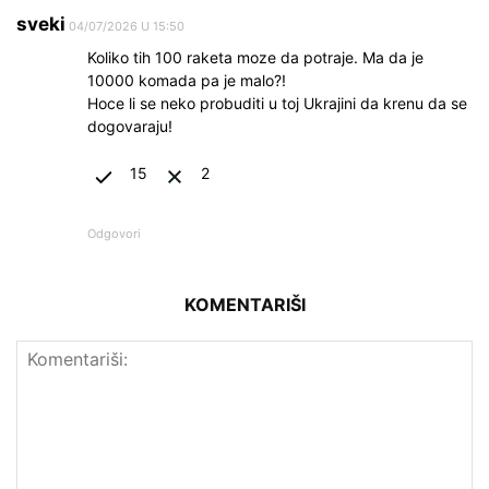
sveki
04/07/2026 U 15:50
Koliko tih 100 raketa moze da potraje. Ma da je
10000 komada pa je malo?!
Hoce li se neko probuditi u toj Ukrajini da krenu da se
dogovaraju!
15
2
Odgovori
KOMENTARIŠI