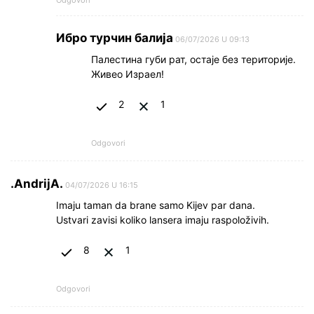
Ибро турчин балија
06/07/2026 U 09:13
Палестина губи рат, остаје без територије.
Живео Израел!
2
1
Odgovori
.AndrijA.
04/07/2026 U 16:15
Imaju taman da brane samo Kijev par dana.
Ustvari zavisi koliko lansera imaju raspoloživih.
8
1
Odgovori