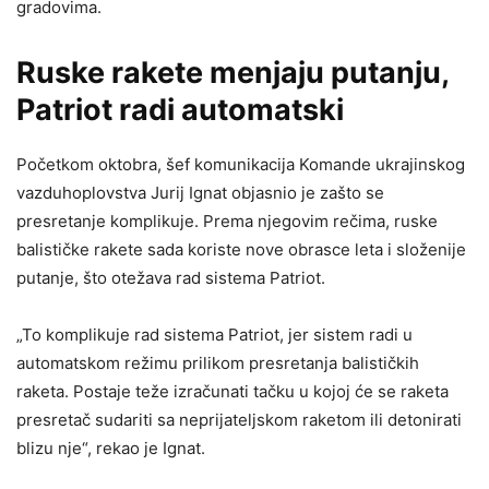
gradovima.
Ruske rakete menjaju putanju,
Patriot radi automatski
Početkom oktobra, šef komunikacija Komande ukrajinskog
vazduhoplovstva Jurij Ignat objasnio je zašto se
presretanje komplikuje. Prema njegovim rečima, ruske
balističke rakete sada koriste nove obrasce leta i složenije
putanje, što otežava rad sistema Patriot.
„To komplikuje rad sistema Patriot, jer sistem radi u
automatskom režimu prilikom presretanja balističkih
raketa. Postaje teže izračunati tačku u kojoj će se raketa
presretač sudariti sa neprijateljskom raketom ili detonirati
blizu nje“, rekao je Ignat.