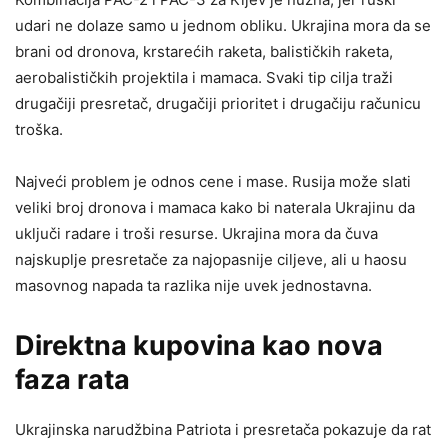
udari ne dolaze samo u jednom obliku. Ukrajina mora da se
brani od dronova, krstarećih raketa, balističkih raketa,
aerobalističkih projektila i mamaca. Svaki tip cilja traži
drugačiji presretač, drugačiji prioritet i drugačiju računicu
troška.
Najveći problem je odnos cene i mase. Rusija može slati
veliki broj dronova i mamaca kako bi naterala Ukrajinu da
uključi radare i troši resurse. Ukrajina mora da čuva
najskuplje presretače za najopasnije ciljeve, ali u haosu
masovnog napada ta razlika nije uvek jednostavna.
Direktna kupovina kao nova
faza rata
Ukrajinska narudžbina Patriota i presretača pokazuje da rat