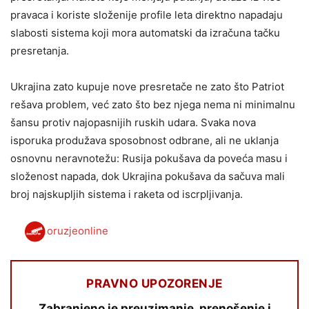
pravaca i koriste složenije profile leta direktno napadaju
slabosti sistema koji mora automatski da izračuna tačku
presretanja.
Ukrajina zato kupuje nove presretače ne zato što Patriot
rešava problem, već zato što bez njega nema ni minimalnu
šansu protiv najopasnijih ruskih udara. Svaka nova
isporuka produžava sposobnost odbrane, ali ne uklanja
osnovnu neravnotežu: Rusija pokušava da poveća masu i
složenost napada, dok Ukrajina pokušava da sačuva mali
broj najskupljih sistema i raketa od iscrpljivanja.
oruzjeonline
PRAVNO UPOZORENJE
Zabranjeno je preuzimanje, prenošenje i