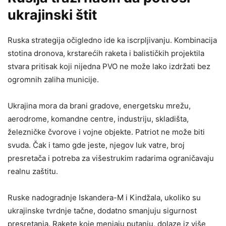
ukrajinski štit
Ruska strategija očigledno ide ka iscrpljivanju. Kombinacija
stotina dronova, krstarećih raketa i balističkih projektila
stvara pritisak koji nijedna PVO ne može lako izdržati bez
ogromnih zaliha municije.
Ukrajina mora da brani gradove, energetsku mrežu,
aerodrome, komandne centre, industriju, skladišta,
železničke čvorove i vojne objekte. Patriot ne može biti
svuda. Čak i tamo gde jeste, njegov luk vatre, broj
presretača i potreba za višestrukim radarima ograničavaju
realnu zaštitu.
Ruske nadogradnje Iskandera-M i Kindžala, ukoliko su
ukrajinske tvrdnje tačne, dodatno smanjuju sigurnost
presretanja. Rakete koje menjaju putanju, dolaze iz više