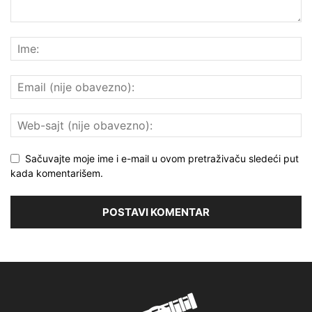
Sačuvajte moje ime i e-mail u ovom pretraživaču sledeći put
kada komentarišem.