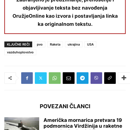
objavljivanje teksta bez navođenja
OružjeOnline kao izvora i postavljanja linka
ka originalnom tekstu.
KLJUČNE REČI
pvo
Raketa
ukrajina
USA
vazduhoplovstvo
POVEZANI ČLANCI
Američka mornarica pretvara 19
podmornica Virdžinija u raketne