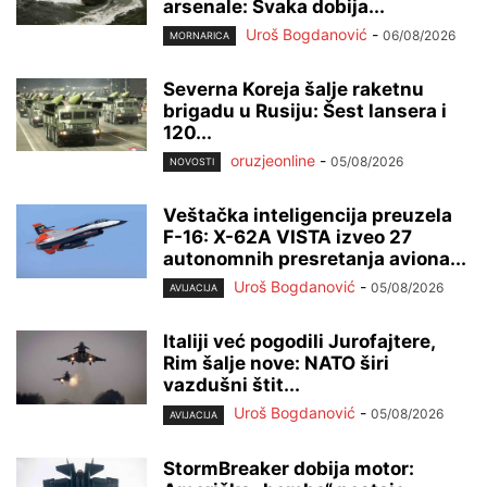
arsenale: Svaka dobija...
Uroš Bogdanović
-
06/08/2026
MORNARICA
Severna Koreja šalje raketnu
brigadu u Rusiju: Šest lansera i
120...
oruzjeonline
-
05/08/2026
NOVOSTI
Veštačka inteligencija preuzela
F-16: X-62A VISTA izveo 27
autonomnih presretanja aviona...
Uroš Bogdanović
-
05/08/2026
AVIJACIJA
Italiji već pogodili Jurofajtere,
Rim šalje nove: NATO širi
vazdušni štit...
Uroš Bogdanović
-
05/08/2026
AVIJACIJA
StormBreaker dobija motor: