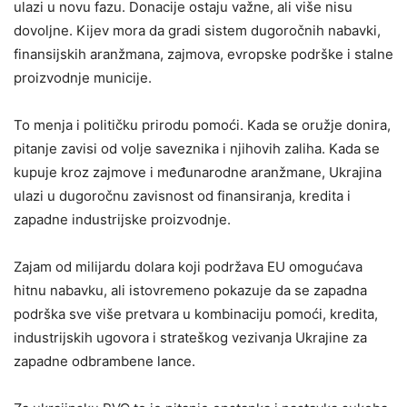
ulazi u novu fazu. Donacije ostaju važne, ali više nisu
dovoljne. Kijev mora da gradi sistem dugoročnih nabavki,
finansijskih aranžmana, zajmova, evropske podrške i stalne
proizvodnje municije.
To menja i političku prirodu pomoći. Kada se oružje donira,
pitanje zavisi od volje saveznika i njihovih zaliha. Kada se
kupuje kroz zajmove i međunarodne aranžmane, Ukrajina
ulazi u dugoročnu zavisnost od finansiranja, kredita i
zapadne industrijske proizvodnje.
Zajam od milijardu dolara koji podržava EU omogućava
hitnu nabavku, ali istovremeno pokazuje da se zapadna
podrška sve više pretvara u kombinaciju pomoći, kredita,
industrijskih ugovora i strateškog vezivanja Ukrajine za
zapadne odbrambene lance.