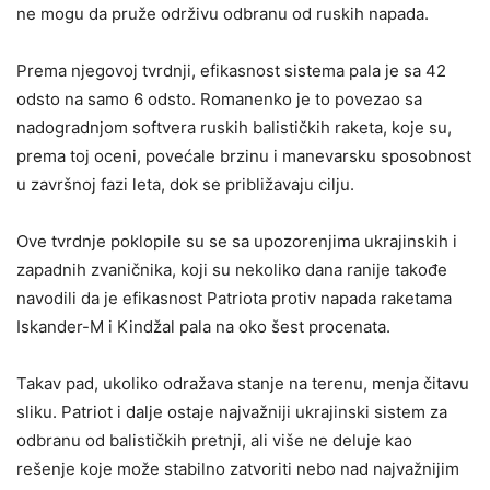
ne mogu da pruže održivu odbranu od ruskih napada.
Prema njegovoj tvrdnji, efikasnost sistema pala je sa 42
odsto na samo 6 odsto. Romanenko je to povezao sa
nadogradnjom softvera ruskih balističkih raketa, koje su,
prema toj oceni, povećale brzinu i manevarsku sposobnost
u završnoj fazi leta, dok se približavaju cilju.
Ove tvrdnje poklopile su se sa upozorenjima ukrajinskih i
zapadnih zvaničnika, koji su nekoliko dana ranije takođe
navodili da je efikasnost Patriota protiv napada raketama
Iskander-M i Kindžal pala na oko šest procenata.
Takav pad, ukoliko odražava stanje na terenu, menja čitavu
sliku. Patriot i dalje ostaje najvažniji ukrajinski sistem za
odbranu od balističkih pretnji, ali više ne deluje kao
rešenje koje može stabilno zatvoriti nebo nad najvažnijim