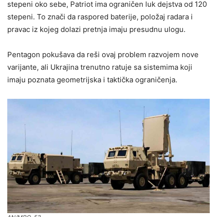
stepeni oko sebe, Patriot ima ograničen luk dejstva od 120
stepeni. To znači da raspored baterije, položaj radara i
pravac iz kojeg dolazi pretnja imaju presudnu ulogu.
Pentagon pokušava da reši ovaj problem razvojem nove
varijante, ali Ukrajina trenutno ratuje sa sistemima koji
imaju poznata geometrijska i taktička ograničenja.