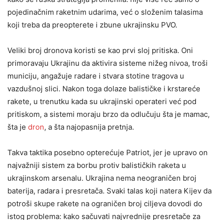
pojedinačnim raketnim udarima, već o složenim talasima
koji treba da preopterete i zbune ukrajinsku PVO.
Veliki broj dronova koristi se kao prvi sloj pritiska. Oni
primoravaju Ukrajinu da aktivira sisteme nižeg nivoa, troši
municiju, angažuje radare i stvara stotine tragova u
vazdušnoj slici. Nakon toga dolaze balističke i krstareće
rakete, u trenutku kada su ukrajinski operateri već pod
pritiskom, a sistemi moraju brzo da odlučuju šta je mamac,
šta je
dron
, a šta najopasnija pretnja.
Takva taktika posebno opterećuje Patriot, jer je upravo on
najvažniji sistem za borbu protiv balističkih raketa u
ukrajinskom arsenalu. Ukrajina nema neograničen broj
baterija, radara i presretača. Svaki talas koji natera Kijev da
potroši skupe rakete na ograničen broj ciljeva dovodi do
istog problema: kako sačuvati najvrednije presretače za