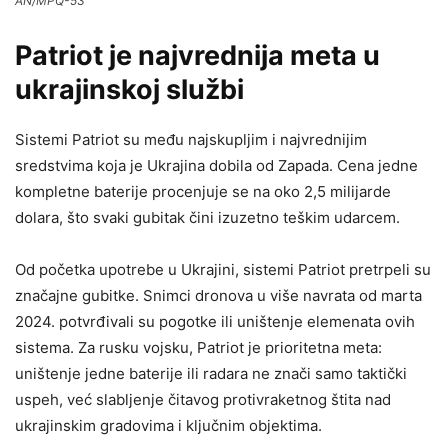
AN/MPQ-53
Patriot je najvrednija meta u
ukrajinskoj službi
Sistemi Patriot su među najskupljim i najvrednijim
sredstvima koja je Ukrajina dobila od Zapada. Cena jedne
kompletne baterije procenjuje se na oko 2,5 milijarde
dolara, što svaki gubitak čini izuzetno teškim udarcem.
Od početka upotrebe u Ukrajini, sistemi Patriot pretrpeli su
značajne gubitke. Snimci dronova u više navrata od marta
2024. potvrđivali su pogotke ili uništenje elemenata ovih
sistema. Za rusku vojsku, Patriot je prioritetna meta:
uništenje jedne baterije ili radara ne znači samo taktički
uspeh, već slabljenje čitavog protivraketnog štita nad
ukrajinskim gradovima i ključnim objektima.