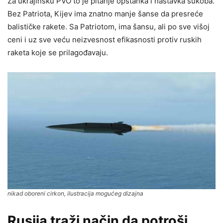
Za ukrajinsku PVO to je pitanje opstanka i nastavka sukoba.
Bez Patriota, Kijev ima znatno manje šanse da presreće
balističke rakete. Sa Patriotom, ima šansu, ali po sve višoj
ceni i uz sve veću neizvesnost efikasnosti protiv ruskih
raketa koje se prilagođavaju.
nikad oboreni cirkon, ilustracija mogućeg dizajna
Rusija traži način da potroši