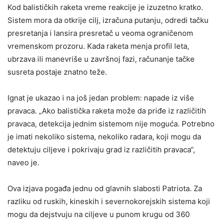
Kod balističkih raketa vreme reakcije je izuzetno kratko.
Sistem mora da otkrije cilj, izračuna putanju, odredi tačku
presretanja i lansira presretač u veoma ograničenom
vremenskom prozoru. Kada raketa menja profil leta,
ubrzava ili manevriše u završnoj fazi, računanje tačke
susreta postaje znatno teže.
Ignat je ukazao i na još jedan problem: napade iz više
pravaca. „Ako balistička raketa može da priđe iz različitih
pravaca, detekcija jednim sistemom nije moguća. Potrebno
je imati nekoliko sistema, nekoliko radara, koji mogu da
detektuju ciljeve i pokrivaju grad iz različitih pravaca“,
naveo je.
Ova izjava pogađa jednu od glavnih slabosti Patriota. Za
razliku od ruskih, kineskih i severnokorejskih sistema koji
mogu da dejstvuju na ciljeve u punom krugu od 360