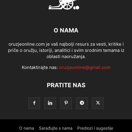
O NAMA
oruzjeonline.com je vaš najbolji resurs za vesti, kritike i
priče o oružju, istoriji, analitici i svim srodnim temama iz
oblasti naoružanja.
Kontaktirajte nas:
oruzjeonline@gmail.com
PRATITE NAS
O nama
Sarađujte s nama
Predlozi i sugestije