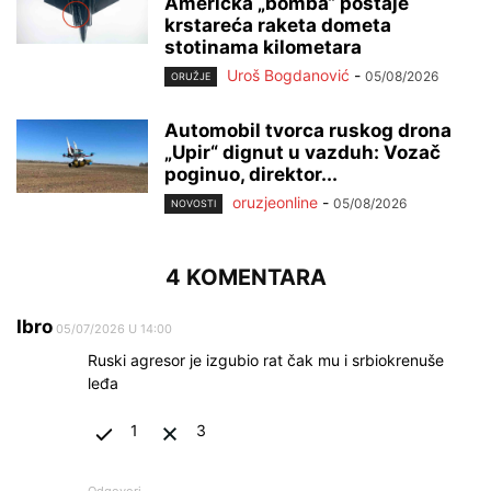
Američka „bomba“ postaje
krstareća raketa dometa
stotinama kilometara
Uroš Bogdanović
-
05/08/2026
ORUŽJE
Automobil tvorca ruskog drona
„Upir“ dignut u vazduh: Vozač
poginuo, direktor...
oruzjeonline
-
05/08/2026
NOVOSTI
4 KOMENTARA
Ibro
05/07/2026 U 14:00
Ruski agresor je izgubio rat čak mu i srbiokrenuše
leđa
1
3
Odgovori