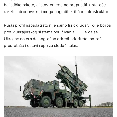
balističke rakete, a istovremeno ne propustiti krstareće
rakete i dronove koji mogu pogoditi kritičnu infrastrukturu.
Ruski profil napada zato nije samo fizički udar. To je borba
protiv ukrajinskog sistema odlučivanja. Cilj je da se
Ukrajina natera da pogrešno odredi prioritete, potroši
presretače i ostavi rupe za sledeći talas.