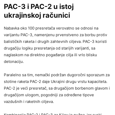
PAC-3 i PAC-2 u istoj
ukrajinskoj računici
Nabavka oko 100 presretača verovatno se odnosi na
varijantu PAC-3, namenjenu prvenstveno za borbu protiv
balističkih raketa i drugih zahtevnih ciljeva. PAC-3 koristi
drugačiju logiku presretanja od starijih varijanti, sa
naglaskom na direktno pogađanje cilja ili vrlo blisku
detonaciju.
Paralelno sa tim, nemački podržan dugoročni sporazum za
stotine raketa PAC-2 daje Ukrajini drugu vrstu kapaciteta.
PAC-2 je veći presretač, sa drugačijom borbenom glavom i
drugačijom ulogom, pogodniji za određene tipove
vazdušnih i raketnih ciljeva.
Kombinacija PAC-2 i PAC-3 za Kijev je nužna, jer ruski