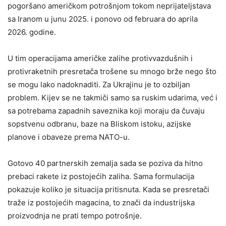
pogoršano američkom potrošnjom tokom neprijateljstava
sa Iranom u junu 2025. i ponovo od februara do aprila
2026. godine.
U tim operacijama američke zalihe protivvazdušnih i
protivraketnih presretača trošene su mnogo brže nego što
se mogu lako nadoknaditi. Za Ukrajinu je to ozbiljan
problem. Kijev se ne takmiči samo sa ruskim udarima, već i
sa potrebama zapadnih saveznika koji moraju da čuvaju
sopstvenu odbranu, baze na Bliskom istoku, azijske
planove i obaveze prema NATO-u.
Gotovo 40 partnerskih zemalja sada se poziva da hitno
prebaci rakete iz postojećih zaliha. Sama formulacija
pokazuje koliko je situacija pritisnuta. Kada se presretači
traže iz postojećih magacina, to znači da industrijska
proizvodnja ne prati tempo potrošnje.