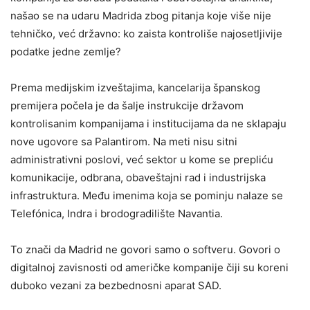
našao se na udaru Madrida zbog pitanja koje više nije
tehničko, već državno: ko zaista kontroliše najosetljivije
podatke jedne zemlje?
Prema medijskim izveštajima, kancelarija španskog
premijera počela je da šalje instrukcije državom
kontrolisanim kompanijama i institucijama da ne sklapaju
nove ugovore sa Palantirom. Na meti nisu sitni
administrativni poslovi, već sektor u kome se prepliću
komunikacije, odbrana, obaveštajni rad i industrijska
infrastruktura. Među imenima koja se pominju nalaze se
Telefónica, Indra i brodogradilište Navantia.
To znači da Madrid ne govori samo o softveru. Govori o
digitalnoj zavisnosti od američke kompanije čiji su koreni
duboko vezani za bezbednosni aparat SAD.