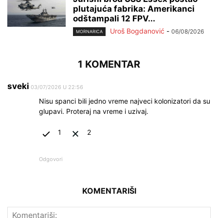
plutajuća fabrika: Amerikanci
odštampali 12 FPV...
Uroš Bogdanović
-
06/08/2026
MORNARICA
1 KOMENTAR
sveki
03/07/2026 U 22:56
Nisu spanci bili jedno vreme najveci kolonizatori da su
glupavi. Proteraj na vreme i uzivaj.
1
2
Odgovori
KOMENTARIŠI