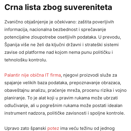
Crna lista zbog suvereniteta
Zvanično objašnjenje je očekivano: zaštita poverljivih
informacija, nacionalna bezbednost i sprečavanje
potencijalne zloupotrebe osetljivih podataka. U prevodu,
Španija više ne želi da ključni državni i strateški sistemi
zavise od platforme nad kojom nema punu političku i
tehnološku kontrolu.
Palantir nije obična IT firma
, njegovi proizvodi služe za
spajanje velikih baza podataka, prepoznavanje obrazaca,
obaveštajnu analizu, praćenje mreža, procenu rizika i vojno
planiranje. To je alat koji u pravim rukama može ubrzati
odlučivanje, ali u pogrešnim rukama može postati idealan
instrument nadzora, političke zavisnosti i spoljne kontrole.
Upravo zato španski
potez
ima veću težinu od jednog