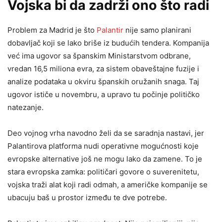
Vojska bi da zadrži ono što radi
Problem za Madrid je što
Palantir
nije samo planirani
dobavljač koji se lako briše iz budućih tendera. Kompanija
već ima ugovor sa španskim Ministarstvom odbrane,
vredan 16,5 miliona evra, za sistem obaveštajne fuzije i
analize podataka u okviru španskih oružanih snaga. Taj
ugovor ističe u novembru, a upravo tu počinje političko
natezanje.
Deo vojnog vrha navodno želi da se saradnja nastavi, jer
Palantirova platforma nudi operativne mogućnosti koje
evropske alternative još ne mogu lako da zamene. To je
stara evropska zamka: političari govore o suverenitetu,
vojska traži alat koji radi odmah, a američke kompanije se
ubacuju baš u prostor između te dve potrebe.