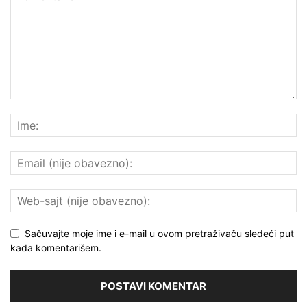
Sačuvajte moje ime i e-mail u ovom pretraživaču sledeći put
kada komentarišem.