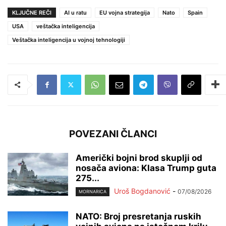
KLJUČNE REČI
AI u ratu
EU vojna strategija
Nato
Spain
USA
veštačka inteligencija
Veštačka inteligencija u vojnoj tehnologiji
POVEZANI ČLANCI
Američki bojni brod skuplji od
nosača aviona: Klasa Trump guta
275...
Uroš Bogdanović
-
07/08/2026
MORNARICA
NATO: Broj presretanja ruskih