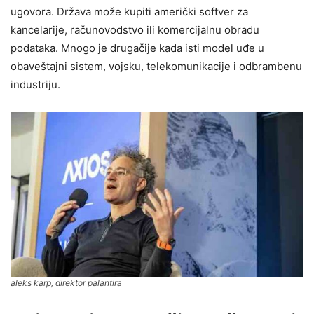
ugovora. Država može kupiti američki softver za
kancelarije, računovodstvo ili komercijalnu obradu
podataka. Mnogo je drugačije kada isti model uđe u
obaveštajni sistem, vojsku, telekomunikacije i odbrambenu
industriju.
aleks karp, direktor palantira