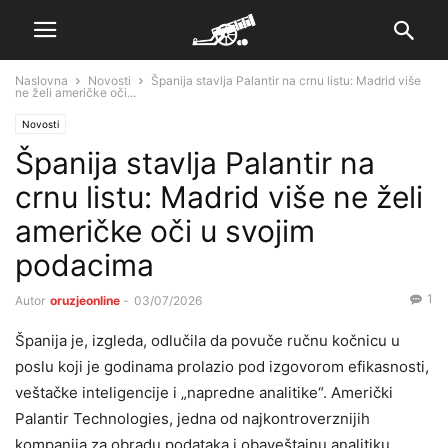
Naslovna
Novosti
Španija stavlja Palantir na crnu listu: Madrid više
ne želi američke oči...
Novosti
Španija stavlja Palantir na
crnu listu: Madrid više ne želi
američke oči u svojim
podacima
1
Autor
oruzjeonline
-
03/07/2026
Španija je, izgleda, odlučila da povuče ručnu kočnicu u
poslu koji je godinama prolazio pod izgovorom efikasnosti,
veštačke inteligencije i „napredne analitike“. Američki
Palantir Technologies, jedna od najkontroverznijih
kompanija za obradu podataka i obaveštajnu analitiku,