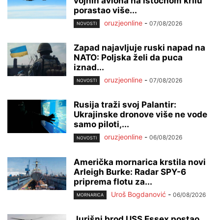
vojnih aviona na istočnom krilu
porastao više...
oruzjeonline
-
07/08/2026
NOVOSTI
Zapad najavljuje ruski napad na
NATO: Poljska želi da puca
iznad...
oruzjeonline
-
07/08/2026
NOVOSTI
Rusija traži svoj Palantir:
Ukrajinske dronove više ne vode
samo piloti,...
oruzjeonline
-
06/08/2026
NOVOSTI
Američka mornarica krstila novi
Arleigh Burke: Radar SPY-6
priprema flotu za...
Uroš Bogdanović
-
06/08/2026
MORNARICA
Jurišni brod USS Essex postao