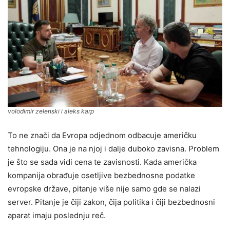
volodimir zelenski i aleks karp
To ne znači da Evropa odjednom odbacuje američku
tehnologiju. Ona je na njoj i dalje duboko zavisna. Problem
je što se sada vidi cena te zavisnosti. Kada američka
kompanija obrađuje osetljive bezbednosne podatke
evropske države, pitanje više nije samo gde se nalazi
server. Pitanje je čiji zakon, čija politika i čiji bezbednosni
aparat imaju poslednju reč.