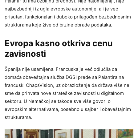
Palantir tu ima ozbiljnu prednost. Nije najomiljeniji, nije
najbezbedniji iz ugla evropske autonomije, ali je već
prisutan, funkcionalan i duboko prilagođen bezbednosnim
strukturama koje žive od brzine obrade podataka.
Evropa kasno otkriva cenu
zavisnosti
Španija nije usamljena. Francuska je već odlučila da
domaća obaveštajna služba DGSI pređe sa Palantira na
francuski ChapsVision, uz obrazloženje da država više ne
sme da prihvata nove strateške zavisnosti u digitalnom
sektoru. U Nemačkoj se takođe sve više govori o
evropskim alternativama, posebno u sajber i obaveštajnim
strukturama.