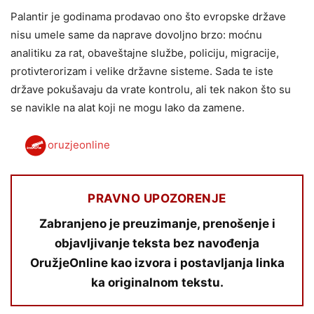
Palantir je godinama prodavao ono što evropske države
nisu umele same da naprave dovoljno brzo: moćnu
analitiku za rat, obaveštajne službe, policiju, migracije,
protivterorizam i velike državne sisteme. Sada te iste
države pokušavaju da vrate kontrolu, ali tek nakon što su
se navikle na alat koji ne mogu lako da zamene.
oruzjeonline
PRAVNO UPOZORENJE
Zabranjeno je preuzimanje, prenošenje i
objavljivanje teksta bez navođenja
OružjeOnline kao izvora i postavljanja linka
ka originalnom tekstu.