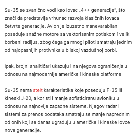
Su-35 se zvanično vodi kao lovac „4++ generacije“, što
znači da predstavlja vrhunac razvoja klasičnih lovaca
četvrte generacije. Avion je izuzetno manevarabilan,
poseduje snažne motore sa vektorisanim potiskom i veliki
borbeni radijus, zbog čega ga mnogi piloti smatraju jednim
od najopasnijih protivnika u bliskoj vazdušnoj borbi.
Ipak, brojni analitičari ukazuju i na njegova ograničenja u
odnosu na najmodernije američke i kineske platforme.
Su-35 nema
stelt
karakteristike koje poseduju F-35 ili
kineski J-20, a koristi i manje sofisticiranu avioniku u
odnosu na najnovije zapadne sisteme. Njegov radar i
sistemi za prenos podataka smatraju se manje naprednim
od onih koji se danas ugrađuju u američke i kineske lovce
nove generacije.