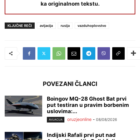
ka originalnom tekstu.
KLJUČNE REČI
avijacija
rusija
vazduhoplovstvo
POVEZANI ČLANCI
Boingov MQ-28 Ghost Bat prvi
put testiran u pravim borbenim
uslovima:...
oruzjeonline
-
08/08/2026
AVIJACIJA
Indijski Rafali prvi put nad