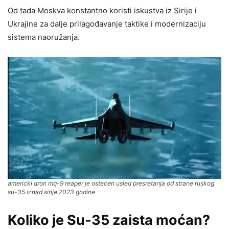
Od tada Moskva konstantno koristi iskustva iz Sirije i
Ukrajine za dalje prilagođavanje taktike i modernizaciju
sistema naoružanja.
americki dron mq-9 reaper je ostecen usled presretanja od strane ruskog
su-35 iznad sirije 2023 godine
Koliko je Su-35 zaista moćan?