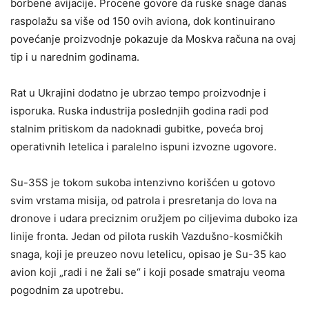
borbene avijacije. Procene govore da ruske snage danas
raspolažu sa više od 150 ovih aviona, dok kontinuirano
povećanje proizvodnje pokazuje da Moskva računa na ovaj
tip i u narednim godinama.
Rat u Ukrajini dodatno je ubrzao tempo proizvodnje i
isporuka. Ruska industrija poslednjih godina radi pod
stalnim pritiskom da nadoknadi gubitke, poveća broj
operativnih letelica i paralelno ispuni izvozne ugovore.
Su-35S je tokom sukoba intenzivno korišćen u gotovo
svim vrstama misija, od patrola i presretanja do lova na
dronove i udara preciznim oružjem po ciljevima duboko iza
linije fronta. Jedan od pilota ruskih Vazdušno-kosmičkih
snaga, koji je preuzeo novu letelicu, opisao je Su-35 kao
avion koji „radi i ne žali se“ i koji posade smatraju veoma
pogodnim za upotrebu.