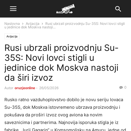
Naslovna
Avijacija
Rusi ubrzali proizvodnju Su-35S: Novi lovci stigli
u jedinice dok Moskva nastoji...
Avijacija
Rusi ubrzali proizvodnju Su-
35S: Novi lovci stigli u
jedinice dok Moskva nastoji
da širi izvoz
0
Autor
oruzjeonline
-
26/05/2026
Rusko ratno vazduhoplovstvo dobilo je novu seriju lovaca
Su-35S, dok Moskva istovremeno ubrzava proizvodnju i
pokušava da proširi izvoz ovog aviona ka novim
saveznicima i partnerima. Najnovija isporuka stigla je iz
fabrike „Jurij Gagarin“ u Komsomoljsku na Amuru, jedne od