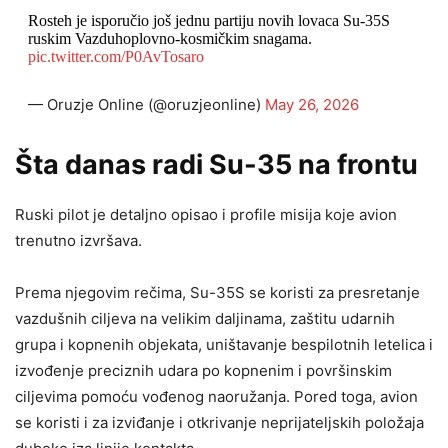
Rosteh je isporučio još jednu partiju novih lovaca Su-35S
ruskim Vazduhoplovno-kosmičkim snagama.
pic.twitter.com/P0AvTosaro
— Oruzje Online (@oruzjeonline)
May 26, 2026
Šta danas radi Su-35 na frontu
Ruski pilot je detaljno opisao i profile misija koje avion
trenutno izvršava.
Prema njegovim rečima, Su-35S se koristi za presretanje
vazdušnih ciljeva na velikim daljinama, zaštitu udarnih
grupa i kopnenih objekata, uništavanje bespilotnih letelica i
izvođenje preciznih udara po kopnenim i površinskim
ciljevima pomoću vođenog naoružanja. Pored toga, avion
se koristi i za izviđanje i otkrivanje neprijateljskih položaja