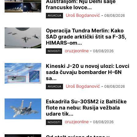
Australijom: Nju Delhi šalje
francuske lovce...
Uroš Bogdanović
-
08/08/2026
AVIJACIJA
Operacija Tundra Merlin: Kako
SAD grade arktički štit sa F-35,
HIMARS-om...
oruzjeonline
-
08/08/2026
NOVOSTI
Kineski J-20 u novoj ulozi: Lovci
sada čuvaju bombarder H-6N
sa...
Uroš Bogdanović
-
08/08/2026
AVIJACIJA
Eskadrila Su-30SM2 iz Baltičke
flote na nebu: Rusija vežbala
udare tik...
oruzjeonline
-
08/08/2026
NOVOSTI