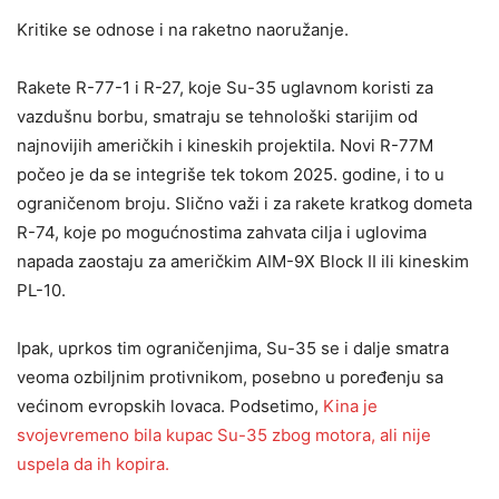
Kritike se odnose i na raketno naoružanje.
Rakete R-77-1 i R-27, koje Su-35 uglavnom koristi za
vazdušnu borbu, smatraju se tehnološki starijim od
najnovijih američkih i kineskih projektila. Novi R-77M
počeo je da se integriše tek tokom 2025. godine, i to u
ograničenom broju. Slično važi i za rakete kratkog dometa
R-74, koje po mogućnostima zahvata cilja i uglovima
napada zaostaju za američkim AIM-9X Block II ili kineskim
PL-10.
Ipak, uprkos tim ograničenjima, Su-35 se i dalje smatra
veoma ozbiljnim protivnikom, posebno u poređenju sa
većinom evropskih lovaca. Podsetimo,
Kina je
svojevremeno bila kupac Su-35 zbog motora, ali nije
uspela da ih kopira.