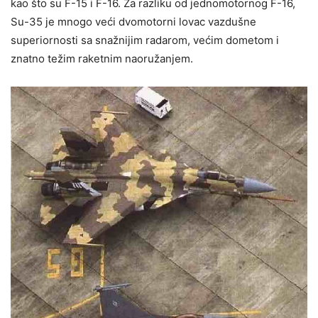
kao što su F-15 i F-16. Za razliku od jednomotornog F-16,
Su-35 je mnogo veći dvomotorni lovac vazdušne
superiornosti sa snažnijim radarom, većim dometom i
znatno težim raketnim naoružanjem.