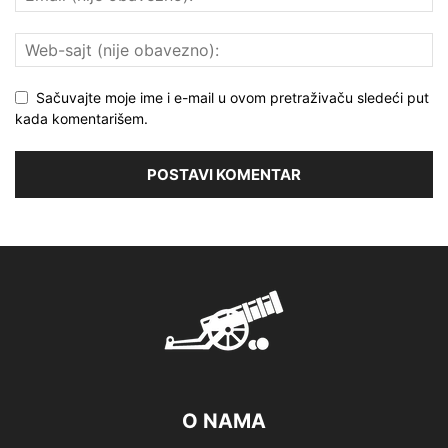
Sačuvajte moje ime i e-mail u ovom pretraživaču sledeći put
kada komentarišem.
O NAMA