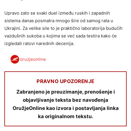
Upravo zato se svaki duel između ruskih i zapadnih
sistema danas posmatra mnogo šire od samog rata u
Ukrajini. Za velike sile to je praktično laboratorija budućih
vazdušnih sukoba u kojima se već sada testira kako će
izgledati ratovi narednih decenija.
oruzjeonline
PRAVNO UPOZORENJE
Zabranjeno je preuzimanje, prenošenje i
objavljivanje teksta bez navođenja
OružjeOnline kao izvora i postavljanja linka
ka originalnom tekstu.