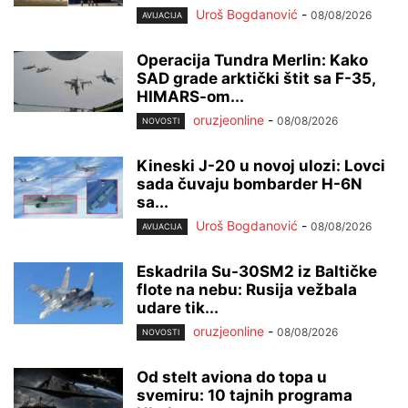
Uroš Bogdanović
-
08/08/2026
AVIJACIJA
Operacija Tundra Merlin: Kako
SAD grade arktički štit sa F-35,
HIMARS-om...
oruzjeonline
-
08/08/2026
NOVOSTI
Kineski J-20 u novoj ulozi: Lovci
sada čuvaju bombarder H-6N
sa...
Uroš Bogdanović
-
08/08/2026
AVIJACIJA
Eskadrila Su-30SM2 iz Baltičke
flote na nebu: Rusija vežbala
udare tik...
oruzjeonline
-
08/08/2026
NOVOSTI
Od stelt aviona do topa u
svemiru: 10 tajnih programa