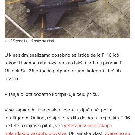
su-35 gore i f-16 dole na pisti
U kineskim analizama posebno se ističe da je F-16 još
tokom Hladnog rata razvijen kao lakši i jeftiniji pandan F-
15, dok Su-35 pripada potpuno drugoj kategoriji teških
lovaca.
Pitanje pilota dodatno komplikuje celu priču.
Više zapadnih i francuskih izvora, uključujući portal
Intelligence Online, ranije je tvrdilo da deo ukrajinskih F-16
ne lete ukrajinski piloti, već
veterani iz američkog i
holandskog vazduhoplovstva.
Ukrajinske vlasti
zvanično su