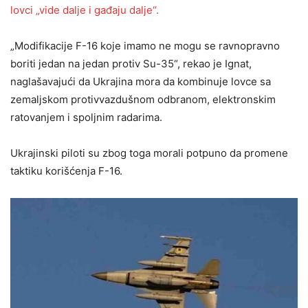
lovci „vide dalje i gađaju dalje“.
„Modifikacije F-16 koje imamo ne mogu se ravnopravno
boriti jedan na jedan protiv Su-35“, rekao je Ignat,
naglašavajući da Ukrajina mora da kombinuje lovce sa
zemaljskom protivvazdušnom odbranom, elektronskim
ratovanjem i spoljnim radarima.
Ukrajinski piloti su zbog toga morali potpuno da promene
taktiku korišćenja F-16.