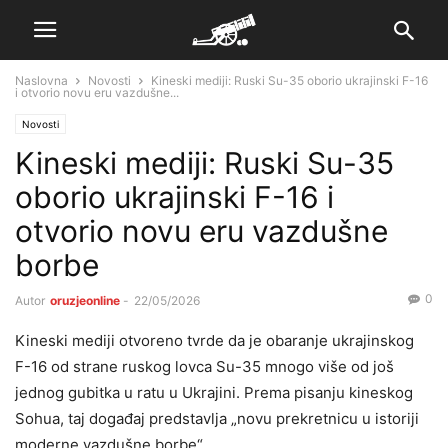
Naslovna
Novosti
Kineski mediji: Ruski Su-35 oborio ukrajinski F-16
i otvorio novu eru vazdušne...
Novosti
Kineski mediji: Ruski Su-35
oborio ukrajinski F-16 i
otvorio novu eru vazdušne
borbe
0
Autor
oruzjeonline
-
22/05/2026
Kineski mediji otvoreno tvrde da je obaranje ukrajinskog
F-16 od strane ruskog lovca Su-35 mnogo više od još
jednog gubitka u ratu u Ukrajini. Prema pisanju kineskog
Sohua, taj događaj predstavlja „novu prekretnicu u istoriji
moderne vazdušne borbe“.