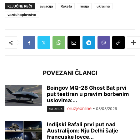
KLJUČNE REČI
avijacija
Raketa
rusija
ukrajina
vazduhoplovstvo
POVEZANI ČLANCI
Boingov MQ-28 Ghost Bat prvi
put testiran u pravim borbenim
uslovima:...
oruzjeonline
-
08/08/2026
AVIJACIJA
Indijski Rafali prvi put nad
Australijom: Nju Delhi šalje
francuske lovce...