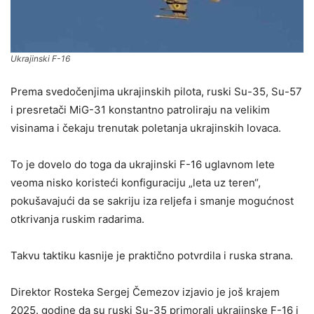
Ukrajinski F-16
Prema svedočenjima ukrajinskih pilota, ruski Su-35, Su-57
i presretači MiG-31 konstantno patroliraju na velikim
visinama i čekaju trenutak poletanja ukrajinskih lovaca.
To je dovelo do toga da ukrajinski F-16 uglavnom lete
veoma nisko koristeći konfiguraciju „leta uz teren“,
pokušavajući da se sakriju iza reljefa i smanje mogućnost
otkrivanja ruskim radarima.
Takvu taktiku kasnije je praktično potvrdila i ruska strana.
Direktor Rosteka Sergej Čemezov izjavio je još krajem
2025. godine da su ruski Su-35 primorali ukrajinske F-16 i