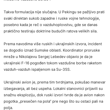
Takva formulacija nije slučajna. U Pekingu se pažljivo prati
svaki direktan sukob zapadne i ruske vojne tehnologije,
posebno kada je reč o vazduhoplovstvu, gde se danas
praktično testiraju doktrine budućih ratova velikih sila.
Prema navodima više ruskih i ukrajinskih izvora, incident
se dogodio iznad Sumske oblasti. Koordinator proruske
mreže u Nikolajevu Sergej Lebedev objavio je da je
ukrajinski F-16 pogođen tokom vazdušne borbe raketom
vazduh-vazduh ispaljenom sa Su-35S.
Ukrajinski avion je, prema tim tvrdnjama, pokušao manevar
izbegavanja, ali bez uspeha. Lokalni stanovnici prijavili su
snažnu eksploziju, dok ruski izvori tvrde da je avion nakon
pogotka „presečen na pola“ pre nego što su ostaci pali na
polja.