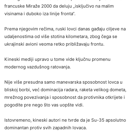
francuske Miraže 2000 da deluju „isključivo na malim
visinama i duboko iza linije fronta“.
Prema njegovim rečima, ruski lovci danas gađaju ciljeve na
udaljenostima od više stotina kilometara, zbog čega se
ukrajinski avioni veoma retko približavaju frontu.
Kineski mediji upravo u tome vide ključnu promenu
modernog vazdušnog ratovanja.
Nije više presudna samo manevarska sposobnost lovca u
bliskoj borbi, već dominacija radara, raketa velikog dometa,
mrežnog povezivanja i sposobnost da protivnika otkrijete i
pogodite pre nego što vas uopšte vidi.
Istovremeno, kineski autori ne tvrde da je Su-35 apsolutno
dominantan protiv svih zapadnih lovaca.