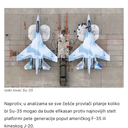
ruski lovac Su-35
Naprotiv, u analizama se sve češće provlači pitanje koliko
bi Su-35 mogao da bude efikasan protiv najnovijih stelt
platformi pete generacije poput američkog F-35 ili
kineskog J-20.