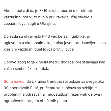
Ako se potvrdi da je F-16 zaista oboren u direktnoj
vazdušnoj borbi, to bi bio prvi takav slučaj otkako su
zapadni lovci stigli u Ukrajinu.
Do sada su ukrajinski F-16 već beležili gubitke, ali
uglavnom u okolnostima koje nisu javno predstavljene kao
klasični vazdušni duel lovca protiv lovca.
Upravo zbog toga kineski mediji događaj predstavljaju kao
važan simbolički trenutak.
Sohu navodi
da Ukrajina trenutno raspolaže sa svega oko
30 operativnih F-16, pri čemu se suočava sa ozbiljnim
problemima održavanja, nedostatkom rezervnih delova i
ograničenim brojem obučenih pilota.