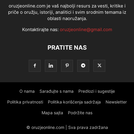
oruzjeonline.com je vaš najbolji resurs za vesti, kritike i
priče o oružju, istoriji, analitici i svim srodnim temama iz
oblasti naoružanja.
Kontaktirajte nas:
oruzjeonline@gmail.com
PRATITE NAS
O nama
Sarađujte s nama
Predlozi i sugestije
Politika privatnosti
Politika korišćenja sadržaja
Newsletter
Mapa sajta
Podržite nas
© oruzjeonline.com | Sva prava zadržana