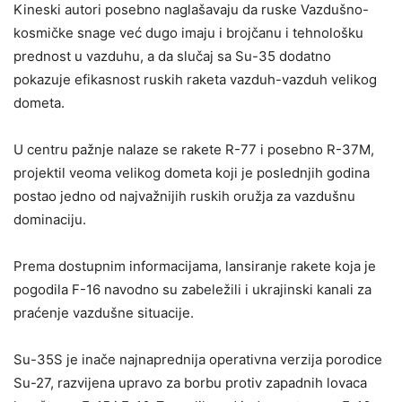
Kineski autori posebno naglašavaju da ruske Vazdušno-
kosmičke snage već dugo imaju i brojčanu i tehnološku
prednost u vazduhu, a da slučaj sa Su-35 dodatno
pokazuje efikasnost ruskih raketa vazduh-vazduh velikog
dometa.
U centru pažnje nalaze se rakete R-77 i posebno R-37M,
projektil veoma velikog dometa koji je poslednjih godina
postao jedno od najvažnijih ruskih oružja za vazdušnu
dominaciju.
Prema dostupnim informacijama, lansiranje rakete koja je
pogodila F-16 navodno su zabeležili i ukrajinski kanali za
praćenje vazdušne situacije.
Su-35S je inače najnaprednija operativna verzija porodice
Su-27, razvijena upravo za borbu protiv zapadnih lovaca