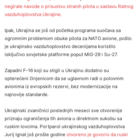
negirale navode o prisustvu stranih pilota u sastavu Ratnog
vazduhoplovstva Ukrajine.
Ipak, Ukrajina se još od početka programa suočava sa
ogromnim problemom obuke pilota za NATO avione, pošto
je ukrajinsko vazduhoplovstvo decenijama koristilo
isključivo sovjetske platforme poput MiG-29 i Su-27.
Zapadni F-16 koji su stigli u Ukrajinu dodatno su
opterećeni činjenicom da se uglavnom radi o polovnim
avionima iz evropskih rezervi, bez modernizacije na
najnovije standarde.
Ukrajinski zvaničnici poslednjih meseci sve otvorenije
priznaju ograničenja tih aviona u direktnom sukobu sa
ruskim lovcima. Portparol ukrajinskog vazduhoplovstva
Jurij Ignat još prošle godine
otvoreno je govorio da ruski