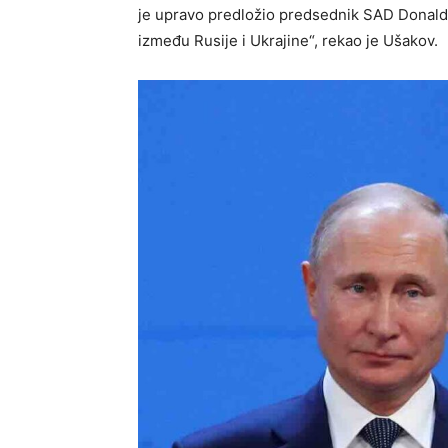
je upravo predložio predsednik SAD Donald 
između Rusije i Ukrajine“, rekao je Ušakov.