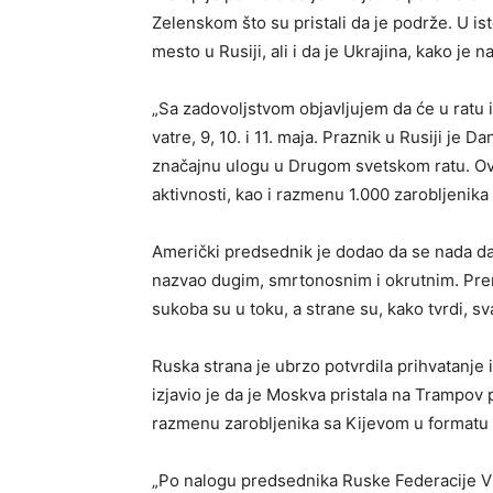
Zelenskom što su pristali da je podrže. U i
mesto u Rusiji, ali i da je Ukrajina, kako j
„Sa zadovoljstvom objavljujem da će u ratu i
vatre, 9, 10. i 11. maja. Praznik u Rusiji je Da
značajnu ulogu u Drugom svetskom ratu. Ovaj
aktivnosti, kao i razmenu 1.000 zarobljenika
Američki predsednik je dodao da se nada da 
nazvao dugim, smrtonosnim i okrutnim. Pr
sukoba su u toku, a strane su, kako tvrdi, s
Ruska strana je ubrzo potvrdila prihvatanje
izjavio je da je Moskva pristala na Trampov p
razmenu zarobljenika sa Kijevom u formatu „h
„Po nalogu predsednika Ruske Federacije Vla