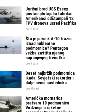
Jurišni brod USS Essex
postao plutajuća fabrika:
Amerikanci odštampali 12
FPV dronova usred Pacifika
pre 2 sata
Šta je juršnik A-10 tražio
iznad nuklearne
podmornice? Pentagon
vežba zaštitu njenog
najranjivijeg trenutka
pre 4 sata
Deset najbržih podmornica
ikada: Sovjetski rekorder i
dalje nema naslednika
pre 15 sati
Američka mornarica
pretvara 19 podmornica
Virdžinija u raketne