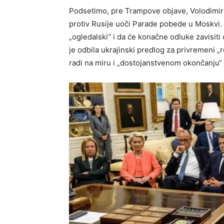
Podsetimo, pre Trampove objave, Volodimir 
protiv Rusije uoči Parade pobede u Moskvi. 
„ogledalski“ i da će konačne odluke zavisiti
je odbila ukrajinski predlog za privremeni „r
radi na miru i „dostojanstvenom okončanju“