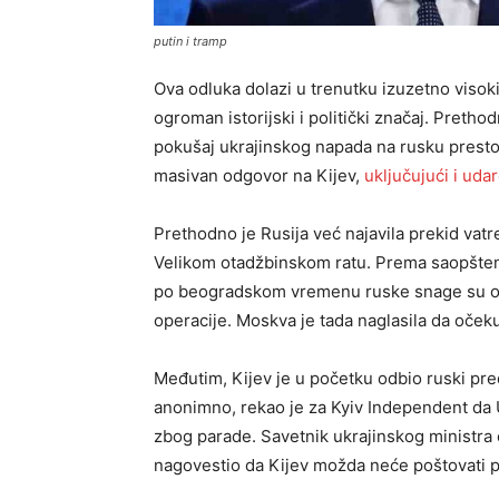
putin i tramp
Ova odluka dolazi u trenutku izuzetno visoki
ogroman istorijski i politički značaj. Pretho
pokušaj ukrajinskog napada na rusku pres
masivan odgovor na Kijev,
uključujući i uda
Prethodno je Rusija već najavila prekid vatr
Velikom otadžbinskom ratu. Prema saopštenj
po beogradskom vremenu ruske snage su obus
operacije. Moskva je tada naglasila da očekuj
Međutim, Kijev je u početku odbio ruski predl
anonimno, rekao je za Kyiv Independent da U
zbog parade. Savetnik ukrajinskog ministra
nagovestio da Kijev možda neće poštovati pr