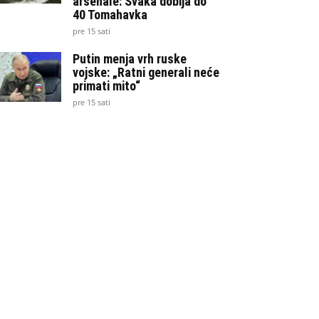
arsenale: Svaka dobija do
40 Tomahavka
pre 15 sati
Putin menja vrh ruske
vojske: „Ratni generali neće
primati mito“
pre 15 sati