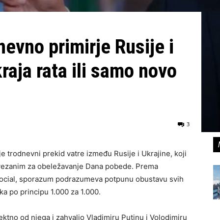
evno primirje Rusije i
raja rata ili samo novo
3
 trodnevni prekid vatre između Rusije i Ukrajine, koji
ima vezanim za obeležavanje Dana pobede. Prema
 Social, sporazum podrazumeva potpunu obustavu svih
ka po principu 1.000 za 1.000.
rektno od njega i zahvalio Vladimiru Putinu i Volodimiru