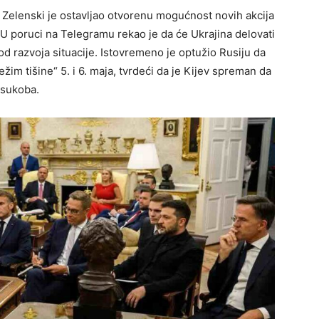
Zelenski je ostavljao otvorenu mogućnost novih akcija
U poruci na Telegramu rekao je da će Ukrajina delovati
 od razvoja situacije. Istovremeno je optužio Rusiju da
ežim tišine“ 5. i 6. maja, tvrdeći da je Kijev spreman da
 sukoba.