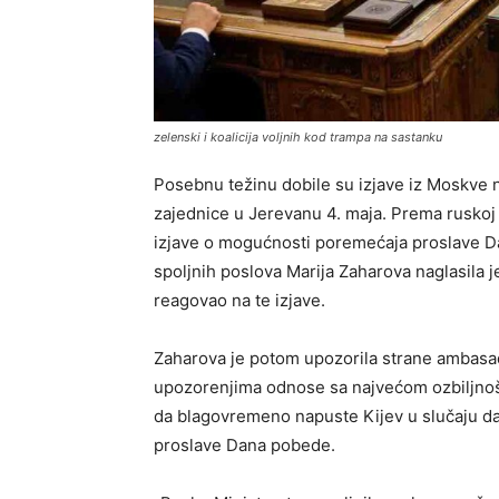
zelenski i koalicija voljnih kod trampa na sastanku
Posebnu težinu dobile su izjave iz Moskve 
zajednice u Jerevanu 4. maja. Prema ruskoj s
izjave o mogućnosti poremećaja proslave D
spoljnih poslova Marija Zaharova naglasila j
reagovao na te izjave.
Zaharova je potom upozorila strane ambasa
upozorenjima odnose sa najvećom ozbiljnošć
da blagovremeno napuste Kijev u slučaju d
proslave Dana pobede.