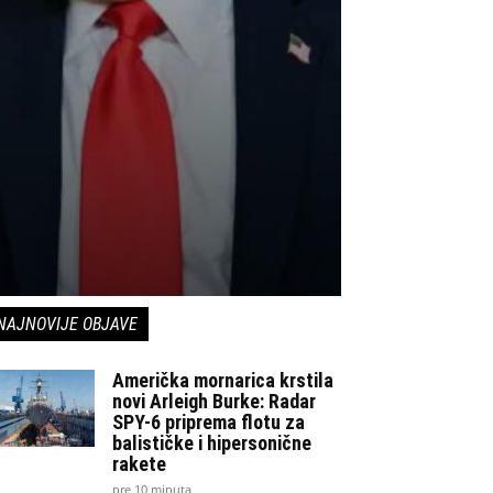
NAJNOVIJE OBJAVE
Američka mornarica krstila
novi Arleigh Burke: Radar
SPY-6 priprema flotu za
balističke i hipersonične
rakete
pre 10 minuta