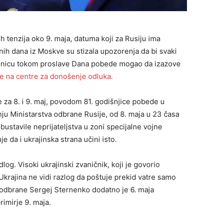
h tenzija oko 9. maja, datuma koji za Rusiju ima
dnih dana iz Moskve su stizala upozorenja da bi svaki
tonicu tokom proslave Dana pobede mogao da izazove
re na centre za donošenje odluka.
e za 8. i 9. maj, povodom 81. godišnjice pobede u
u Ministarstva odbrane Rusije, od 8. maja u 23 časa
tavile neprijateljstva u zoni specijalne vojne
e da i ukrajinska strana učini isto.
og. Visoki ukrajinski zvaničnik, koji je govorio
krajina ne vidi razlog da poštuje prekid vatre samo
 odbrane Sergej Sternenko dodatno je 6. maja
imirje 9. maja.