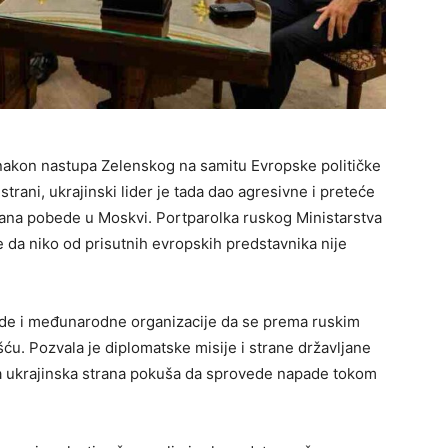
nakon nastupa Zelenskog na samitu Evropske političke
trani, ukrajinski lider je tada dao agresivne i preteće
ana pobede u Moskvi. Portparolka ruskog Ministarstva
e da niko od prisutnih evropskih predstavnika nije
de i međunarodne organizacije da se prema ruskim
u. Pozvala je diplomatske misije i strane državljane
a ukrajinska strana pokuša da sprovede napade tokom