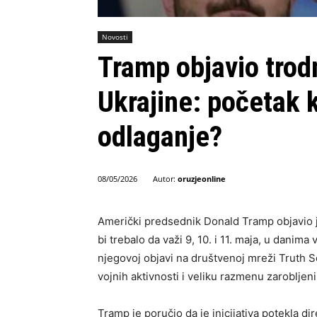
Novosti
Tramp objavio trodn
Ukrajine: početak k
odlaganje?
Autor:
oruzjeonline
08/05/2026
Američki predsednik Donald Tramp objavio je
bi trebalo da važi 9, 10. i 11. maja, u dan
njegovoj objavi na društvenoj mreži Truth
vojnih aktivnosti i veliku razmenu zarobljeni
Tramp je poručio da je inicijativa potekla di