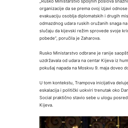
„Rusko Ministarstvo spoljnih poslova snažno
organizacije da se prema ovoj izjavi odno
evakuaciju osoblja diplomatskih i drugih mis
odmazdnog udara ruskih oružanih snaga na K
slučaju da kijevski režim sprovede svoje kr
pobede“, poručila je Zaharova.
Rusko Ministarstvo odbrane je ranije saopš
uzdržavala od udara na centar Kijeva iz hum
pokušaj napada na Moskvu 9. maja doveo 
U tom kontekstu, Trampova inicijativa delu
eskalacija i politički uokviri trenutak oko
Social praktično stavio sebe u ulogu posred
Kijeva.