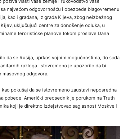
 poziva vlasti vaše zemlje i rukovodstvo vaše
se sa najvećom odgovornošću i obezbede blagovremenu
ija, kao i građana, iz grada Kijeva, zbog neizbežnog
ijev, uključujući centre za donošenje odluka, u
iminalne terorističke planove tokom proslave Dana
tilo da se Rusija, uprkos vojnim mogućnostima, do sada
anitarnih razloga. Istovremeno je upozorilo da bi
do masovnog odgovora.
je kao pokušaj da se istovremeno zaustavi neposredna
 Dana pobede. Američki predsednik je porukom na Truth
nika koji je direktno izdejstvovao saglasnost Moskve i