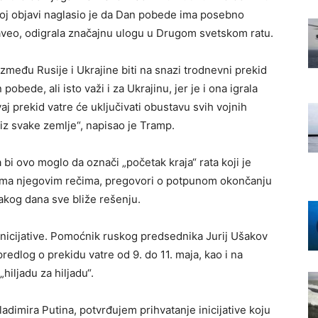
stoj objavi naglasio je da Dan pobede ima posebno
e naveo, odigrala značajnu ulogu u Drugom svetskom ratu.
zmeđu Rusije i Ukrajine biti na snazi trodnevni prekid
n pobede, ali isto važi i za Ukrajinu, jer je i ona igrala
 prekid vatre će uključivati obustavu svih vojnih
 iz svake zemlje“, napisao je Tramp.
bi ovo moglo da označi „početak kraja“ rata koji je
ema njegovim rečima, pregovori o potpunom okončanju
vakog dana sve bliže rešenju.
 inicijative. Pomoćnik ruskog predsednika Jurij Ušakov
redlog o prekidu vatre od 9. do 11. maja, kao i na
iljadu za hiljadu“.
dimira Putina, potvrđujem prihvatanje inicijative koju