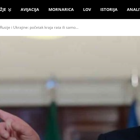
ŽJE
AVIJACIJA
MORNARICA
LOV
ISTORIJA
ANALI
sije i Ukrajine: početak kraja rata ili samo...