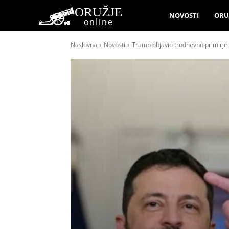
ORUŽJE
NOVOSTI
ORU
online
Naslovna
Novosti
Tramp objavio trodnevno primirje Ru