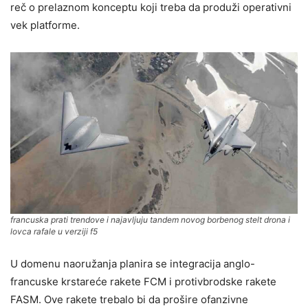
reč o prelaznom konceptu koji treba da produži operativni
vek platforme.
francuska prati trendove i najavljuju tandem novog borbenog stelt drona i
lovca rafale u verziji f5
U domenu naoružanja planira se integracija anglo-
francuske krstareće rakete FCM i protivbrodske rakete
FASM. Ove rakete trebalo bi da prošire ofanzivne