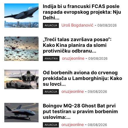
Indija bi u francuski FCAS posle
raspada evropskog projekta: Nju
Delhi...
Uroš Bogdanović
-
09/08/2026
AVIJACIJA
„Treći talas završava posao“:
Kako Kina planira da slomi
protivničku odbranu...
oruzjeonline
-
09/08/2026
ANALITIKA
Od borbenih aviona do crvenog
prekidača u Lamborghiniju: Kako
su lovci...
oruzjeonline
-
09/08/2026
AVIJACIJA
Boingov MQ-28 Ghost Bat prvi
put testiran u pravim borbenim
uslovima:...
oruzjeonline
-
08/08/2026
AVIJACIJA