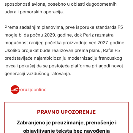
sposobnosti aviona, posebno u oblasti dugodometnih
udara i pomorskih operacija.
Prema sadašnjim planovima, prve isporuke standarda F5
mogle bi da počnu 2029. godine, dok Pariz razmatra
mogućnost ranijeg početka proizvodnje već 2027. godine.
Ukoliko projekat bude realizovan prema planu, Rafal F5
predstavljaće najambiciozniju modernizaciju francuskog
lovca i pokušaj da se postojeća platforma prilagodi novoj
generaciji vazdušnog ratovanja.
oruzjeonline
PRAVNO UPOZORENJE
Zabranjeno je preuzimanje, prenošenje i
objavljivanje teksta bez navođenja