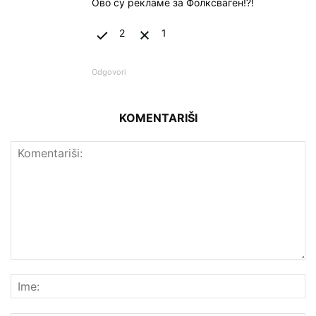
Ово су рекламе за Фолксваген!?!
2
1
Odgovori
KOMENTARIŠI