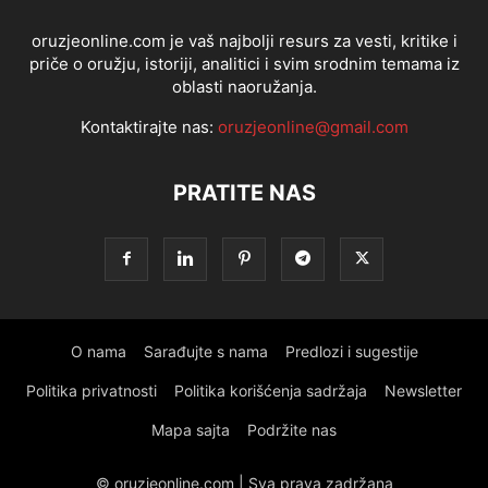
oruzjeonline.com je vaš najbolji resurs za vesti, kritike i
priče o oružju, istoriji, analitici i svim srodnim temama iz
oblasti naoružanja.
Kontaktirajte nas:
oruzjeonline@gmail.com
PRATITE NAS
O nama
Sarađujte s nama
Predlozi i sugestije
Politika privatnosti
Politika korišćenja sadržaja
Newsletter
Mapa sajta
Podržite nas
© oruzjeonline.com | Sva prava zadržana