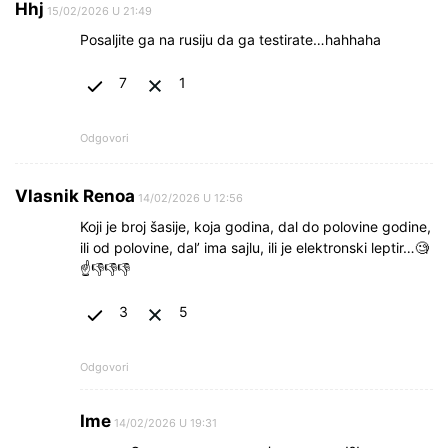
Hhj
15/02/2026 U 21:49
Posaljite ga na rusiju da ga testirate…hahhaha
7
1
Odgovori
Vlasnik Renoa
14/02/2026 U 12:56
Koji je broj šasije, koja godina, dal do polovine godine,
ili od polovine, dal’ ima sajlu, ili je elektronski leptir…🧐
☝👎👎👎
3
5
Odgovori
Ime
14/02/2026 U 19:31