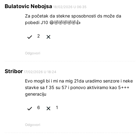
Bulatovic Nebojsa
18/02/2026 U 06:35
Za početak da stekne sposobnosti ds može da
pobedi J10 😆🤣🤣🤣🤣🤣👍
2
Odgovori
Stribor
17/02/2026 U 18:24
Evo mogli bi i mi na mig 21da uradimo senzore i neke
stavke sa f 35 su 57 i ponovo aktiviramo kao 5+++
generaciju
6
1
Odgovori