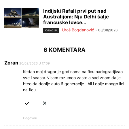
Indijski Rafali prvi put nad
Australijom: Nju Delhi šalje
francuske lovce...
Uroš Bogdanović
-
08/08/2026
AVIJACIJA
6 KOMENTARA
Zoran
20/02/2026 U 17:09
Kedan moj drugar je godinama na ficu nadogradjivao
sve i svasta.Nisam razumeo zasto a sad znam da je
hteo da dobije auto 6 generacije…Ali i dalje mnogo lici
na ficu.
Odgovori