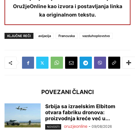
OružjeOnline kao izvora i postavljanja linka
ka originalnom tekstu.
KLJUČNE REČI
avijacija
Francuska
vazduhoplovstvo
POVEZANI ČLANCI
Srbija sa izraelskim Elbitom
otvara fabriku dronova:
proizvodnja kreće već u...
oruzjeonline
-
09/08/2026
NOVOSTI