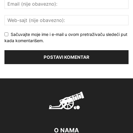
Sačuvajte moje ime i e-mail u ovom pretraživaču sledeći put
kada komentarišem.
O NAMA