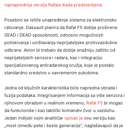
najnaprednija verzija Rafala ikada predstavljena.
Posebno se ističe unapređenje sistema za elektronsko
ratovanje. Dassault planira da Rafal F5 dobije proširene
SEAD i DEAD sposobnosti, odnosno mogućnosti
potiskivanja i uništavanja neprijateljske protivvazdušne
odbrane. Avion bi trebalo da dobije snažniju zaštitu od
neprijateljskih senzora i radara, kao i integraciju
specijalizovanog antiradarskog oružja, koje je postalo
standardno sredstvo u savremenim sukobima.
Jedna od ključnih karakteristika biće napredna obrada i
fuzija podataka. Integrisanjem informacija sa više senzora i
njihovom obradom u realnom vremenu,
Rafal F5
bi mogao
da funkcioniše i kao taktički komandni čvor u vazduhu.
Jedan indijski vojni analitičar
opisao je
ovu verziju kao
„most između pete i šeste generacije“, naglašavajući da je