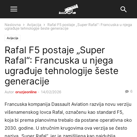
Naslovna
Avijacija
Rafal F5 postaje „Super Rafal“: Francuska u njega
ugrađuje tehnologije šeste generacije
Avijacija
Rafal F5 postaje „Super
Rafal“: Francuska u njega
ugrađuje tehnologije šeste
generacije
6
Autor
oruzjeonline
-
14/02/2026
Francuska kompanija Dassault Aviation razvija novu verziju
višenamenskog lovca Rafal, označenu kao standard F5,
koja bi prema planovima trebalo da postane operativna oko
2030. godine. U stručnim krugovima ova verzija se često
naziva „Super Rafal“, jer je zamišljena kao najdublja