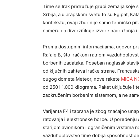
Time se Irak pridružuje grupi zemalja koje s
Srbija, a u arapskom svetu to su Egipat, Kat
kontekstu, ovaj izbor nije samo tehničko pit
nameru da diverzifikuje izvore naoružanja i
Prema dostupnim informacijama, ugovor pred
Rafale B, što iračkom ratnom vazduhoplovstvu
borbenih zadataka. Poseban naglasak stavlje
od ključnih zahteva iračke strane. Francusk
dugog dometa Meteor, nove rakete
MICA N
od 250 i 1.000 kilograma. Paket uključuje i t
zaokruženim borbenim sistemom, a ne sam
Varijanta F4 izabrana je zbog značajno una
ratovanja i elektronske borbe. U poređenju 
starijom avionikom i ograničenim vrstama nao
vazduhoplovstvo time dobija sposobnost d