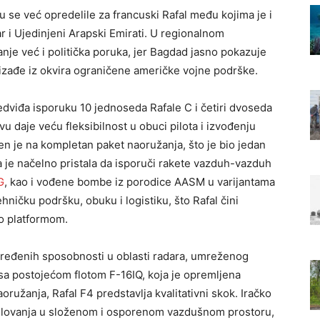
u se već opredelile za francuski Rafal među kojima je i
ar i Ujedinjeni Arapski Emirati. U regionalnom
anje već i politička poruka, jer Bagdad jasno pokazuje
 izađe iz okvira ograničene američke vojne podrške.
viđa isporuku 10 jednoseda Rafale C i četiri dvoseda
 daje veću fleksibilnost u obuci pilota i izvođenju
n je na kompletan paket naoružanja, što je bio jedan
a je načelno pristala da isporuči rakete vazduh-vazduh
G
, kao i vođene bombe iz porodice AASM u varijantama
ehničku podršku, obuku i logistiku, što Rafal čini
o platformom.
pređenih sposobnosti u oblasti radara, umreženog
sa postojećom flotom F-16IQ, koja je opremljena
ružanja, Rafal F4 predstavlja kvalitativni skok. Iračko
elovanja u složenom i osporenom vazdušnom prostoru,