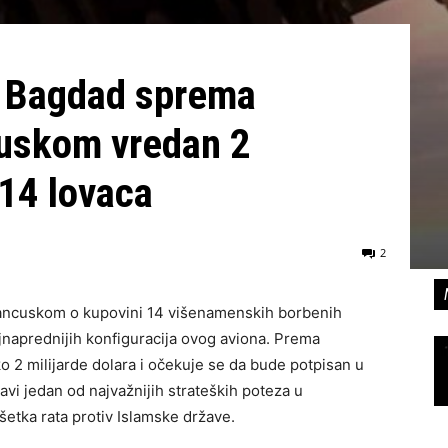
4: Bagdad sprema
uskom vredan 2
 14 lovaca
2
Francuskom o kupovini 14 višenamenskih borbenih
jnaprednijih konfiguracija ovog aviona. Prema
 2 milijarde dolara i očekuje se da bude potpisan u
avi jedan od najvažnijih strateških poteza u
šetka rata protiv Islamske države.