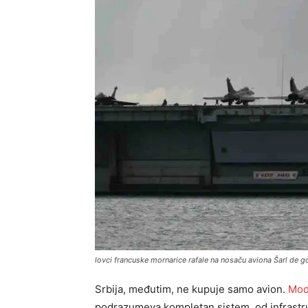
lovci francuske mornarice rafale na nosaču aviona Šarl de gol
Srbija, međutim, ne kupuje samo avion.
Mode
podrazumeva kompletan sistem, od infrastru