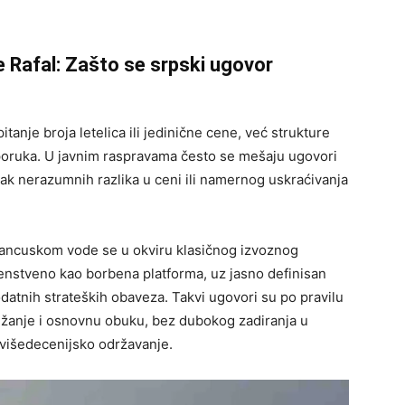
 Rafal: Zašto se srpski ugovor
anje broja letelica ili jedinične cene, već strukture
sporuka. U javnim raspravama često se mešaju ugovori
utisak nerazumnih razlika u ceni ili namernog uskraćivanja
rancuskom vode se u okviru klasičnog izvoznog
nstveno kao borbena platforma, uz jasno definisan
datnih strateških obaveza. Takvi ugovori su po pravilu
aoružanje i osnovnu obuku, bez dubokog zadiranja u
i višedecenijsko održavanje.