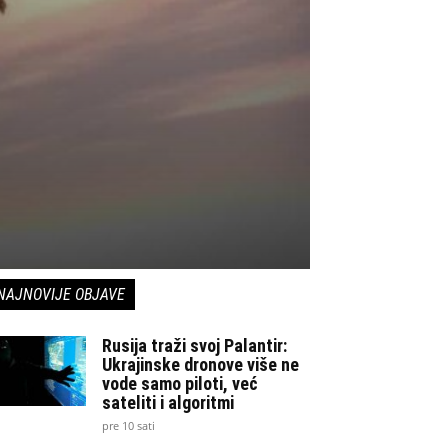
NAJNOVIJE OBJAVE
Rusija traži svoj Palantir:
Ukrajinske dronove više ne
vode samo piloti, već
sateliti i algoritmi
pre 10 sati