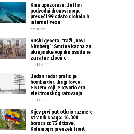
Kina upozorava: Jeftini
podvodni dronovi mogu
preseći 99 odsto globalnih
internet veza
pre 10 sati
Ruski general traži „novi
Nirnberg“: Smrtna kazna za
ukrajinske vojnike osuđene
za ratne zločine
pre 10 sati
Jedan radar pratio je
bombarder, drugi lovca:
Sistem koji je otvorio eru
elektronskog ratovanja
pre 13 sati
Kijev prvi put otkrio razmere
stranih snaga: 16.000
boraca iz 72 države,
Kolumbijci preuzeli front