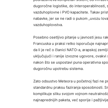
dugoročne logistike, do interoperabilnosti, 
vazduhoplovne i PVO kapacitete. Takav pris
nabavke, jer se ne radi o pukom „uvozu lova
vazduhoplovstva.
Posebno osetljivo pitanje u javnosti jesu 
Francuska u praksi retko isporučuje najnap
da li je reč o članici NATO-a, arapskoj zemlji
uključujući i ranije izvozne ugovore, ovakv
nakon što se uspostavi puna operativna spos
dugoročnu upotrebu sistema.
Zato odsustvo Meteora u početnoj fazi ne pre
standardnu praksu faziranja sposobnosti. Sr
komplikuje sliku svojom vojnom neutralnošću 
najnaprednijih paketa, već sporije i pažljivi