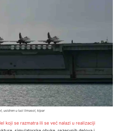
, usidren u luci limasol, kipar
l koji se razmatra ili se već nalazi u realizaciji
kture, simulatorske obuke, rezervnih delova i