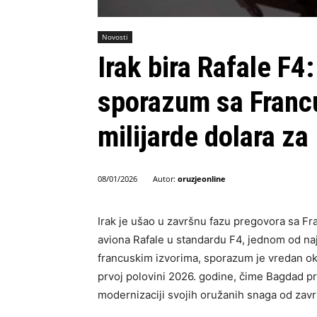
Novosti
Irak bira Rafale F
sporazum sa Franc
milijarde dolara za
Autor:
oruzjeonline
08/01/2026
Irak je ušao u završnu fazu pregovora sa 
aviona Rafale u standardu F4, jednom od na
francuskim izvorima, sporazum je vredan oko
prvoj polovini 2026. godine, čime Bagdad pr
modernizaciji svojih oružanih snaga od zavr