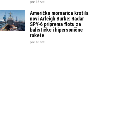
pre 15 sati
Američka mornarica krstila
novi Arleigh Burke: Radar
SPY-6 priprema flotu za
balističke i hipersonične
rakete
pre 18 sati