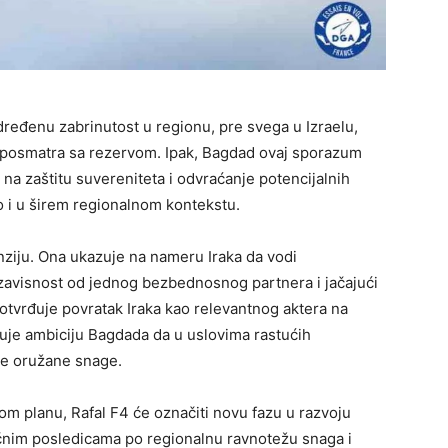
ređenu zabrinutost u regionu, pre svega u Izraelu,
a posmatra sa rezervom. Ipak, Bagdad ovaj sporazum
a zaštitu suvereniteta i odvraćanje potencijalnih
o i u širem regionalnom kontekstu.
enziju. Ona ukazuje na nameru Iraka da vodi
 zavisnost od jednog bezbednosnog partnera i jačajući
tvrđuje povratak Iraka kao relevantnog aktera na
uje ambiciju Bagdada da u uslovima rastućih
oje oružane snage.
m planu, Rafal F4 će označiti novu fazu u razvoju
čnim posledicama po regionalnu ravnotežu snaga i