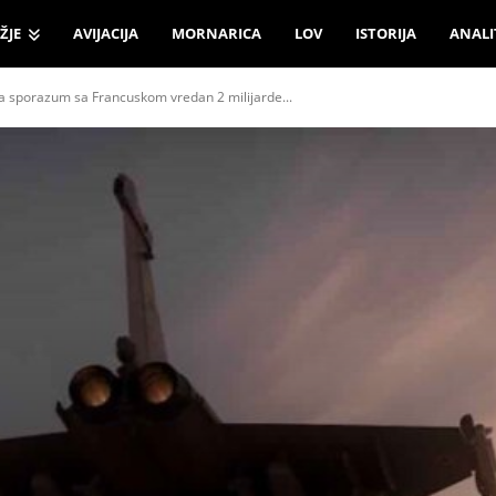
ŽJE
AVIJACIJA
MORNARICA
LOV
ISTORIJA
ANALI
a sporazum sa Francuskom vredan 2 milijarde...