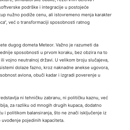
softverske podrške i integracije u postojeće
tup nužno podiže cenu, ali istovremeno menja karakter
ca“, već o transformaciji sposobnosti ratnog
rakete dugog dometa Meteor. Važno je razumeti da
rednije sposobnosti u prvom koraku, bez obzira na to
 ili vojno neutralnoj državi. U velikom broju slučajeva,
i sistemi dolaze fazno, kroz naknadne anekse ugovora,
obnost aviona, obuči kadar i izgradi poverenje u
dstavlja ni tehničku zabranu, ni političku kaznu, već
bija, za razliku od mnogih drugih kupaca, dodatno
i politikom balansiranja, što ne znači isključenje iz
je uvođenje pojedinih kapaciteta.