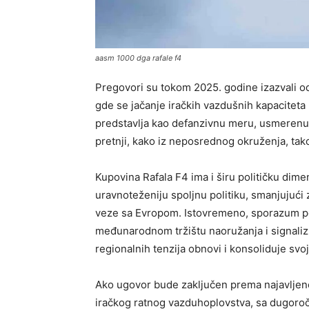
aasm 1000 dga rafale f4
Pregovori su tokom 2025. godine izazvali od
gde se jačanje iračkih vazdušnih kapacitet
predstavlja kao defanzivnu meru, usmerenu n
pretnji, kako iz neposrednog okruženja, tak
Kupovina Rafala F4 ima i širu političku dim
uravnoteženiju spoljnu politiku, smanjujući
veze sa Evropom. Istovremeno, sporazum po
međunarodnom tržištu naoružanja i signaliz
regionalnih tenzija obnovi i konsoliduje sv
Ako ugovor bude zaključen prema najavljeno
iračkog ratnog vazduhoplovstva, sa dugoro