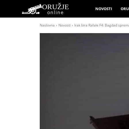
ORUŽJE
NOVOSTI
ORU
online
Naslovna
Novosti
Irak bira Rafale F4: Bagdad sprem