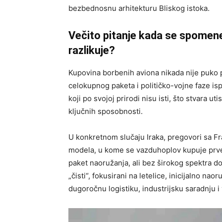
bezbednosnu arhitekturu Bliskog istoka.
Večito pitanje kada se spomene
razlikuje?
Kupovina borbenih aviona nikada nije puko pit
celokupnog paketa i političko-vojne faze i
koji po svojoj prirodi nisu isti, što stvara 
ključnih sposobnosti.
U konkretnom slučaju Iraka, pregovori sa F
modela, u kome se vazduhoplov kupuje prve
paket naoružanja, ali bez širokog spektra do
„čisti“, fokusirani na letelice, inicijalno n
dugoročnu logistiku, industrijsku saradnju 