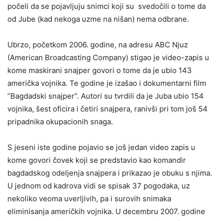
počeli da se pojavljuju snimci koji su svedočili o tome da
od Jube (kad nekoga uzme na nišan) nema odbrane.
Ubrzo, početkom 2006. godine, na adresu ABC Njuz
(American Broadcasting Company) stigao je video-zapis u
kome maskirani snajper govori o tome da je ubio 143
američka vojnika. Te godine je izašao i dokumentarni film
”Bagdadski snajper”. Autori su tvrdili da je Juba ubio 154
vojnika, šest oficira i četiri snajpera, ranivši pri tom još 54
pripadnika okupacionih snaga.
S jeseni iste godine pojavio se još jedan video zapis u
kome govori čovek koji se predstavio kao komandir
bagdadskog odeljenja snajpera i prikazao je obuku s njima.
U jednom od kadrova vidi se spisak 37 pogodaka, uz
nekoliko veoma uverljivih, pa i surovih snimaka
eliminisanja američkih vojnika. U decembru 2007. godine