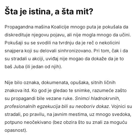
Šta je istina, a šta mit?
Propagandna mašina Koalicije mnogo puta je pokušala da
diskredituje njegovu pojavu, ali nije mogla mnogo da učini.
Pokušaji su se svodili na tvrdnju da je reč o nekolicini
snajpera koji su delovali sinhronizovano. Pri tom, čak i da
su stradali u akciji, uviđaj nije mogao da dokaže da je to
baš Juba (ili jedan od njih).
Nije bilo oznaka, dokumenata, opušaka, sitnih ličnih
znakova itd. Ko god je gledao te snimke, razumeće zašto
su propagandi bile vezane ruke.
Snimci hladnokrvnih,
profesionalnih egzekucija bili su neoboriv dokaz
. Vojnici su
stradali, po pravilu, na javnim mestima, uz mnogo svedoka,
potpuno neočekivano (bez obzira što su znali za moguću
opasnost).