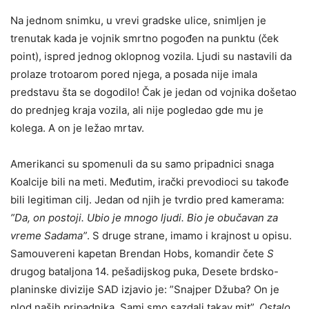
Na jednom snimku, u vrevi gradske ulice, snimljen je
trenutak kada je vojnik smrtno pogođen na punktu (ček
point), ispred jednog oklopnog vozila. Ljudi su nastavili da
prolaze trotoarom pored njega, a posada nije imala
predstavu šta se dogodilo! Čak je jedan od vojnika došetao
do prednjeg kraja vozila, ali nije pogledao gde mu je
kolega. A on je ležao mrtav.
Amerikanci su spomenuli da su samo pripadnici snaga
Koalcije bili na meti. Međutim, irački prevodioci su takođe
bili legitiman cilj. Jedan od njih je tvrdio pred kamerama:
”Da, on postoji. Ubio je mnogo ljudi. Bio je obučavan za
vreme Sadama”
. S druge strane, imamo i krajnost u opisu.
Samouvereni kapetan Brendan Hobs, komandir čete
S
drugog bataljona 14. pešadijskog puka, Desete brdsko-
planinske divizije SAD izjavio je: ”Snajper Džuba? On je
plod naših pripadnika. Sami smo sazdali takav mit”.
Ostalo