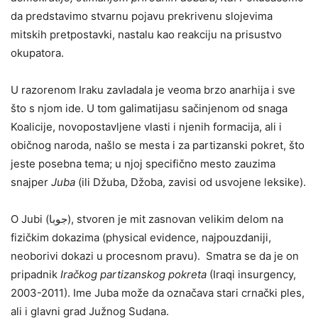
da predstavimo stvarnu pojavu prekrivenu slojevima
mitskih pretpostavki, nastalu kao reakciju na prisustvo
okupatora.
U razorenom Iraku zavladala je veoma brzo anarhija i sve
što s njom ide. U tom galimatijasu sačinjenom od snaga
Koalicije, novopostavljene vlasti i njenih formacija, ali i
običnog naroda, našlo se mesta i za partizanski pokret, što
jeste posebna tema; u njoj specifično mesto zauzima
snajper
Juba
(ili Džuba, Džoba, zavisi od usvojene leksike).
O Jubi (جوبا‎), stvoren je mit zasnovan velikim delom na
fizičkim dokazima (physical evidence, najpouzdaniji,
neoborivi dokazi u procesnom pravu). Smatra se da je on
pripadnik
Iračkog partizanskog pokreta
(Iraqi insurgency,
2003-2011). Ime Juba može da označava stari crnački ples,
ali i glavni grad Južnog Sudana.