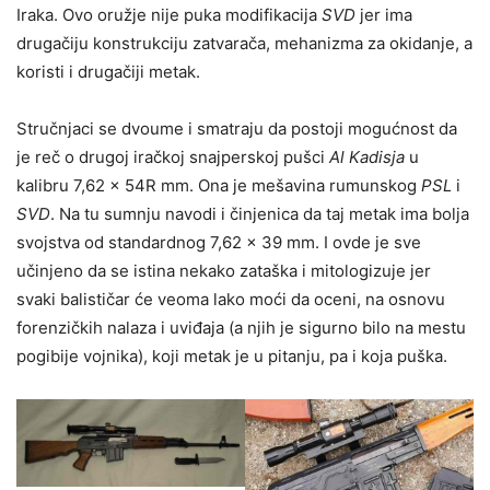
Iraka. Ovo oružje nije puka modifikacija
SVD
jer ima
drugačiju konstrukciju zatvarača, mehanizma za okidanje, a
koristi i drugačiji metak.
Stručnjaci se dvoume i smatraju da postoji mogućnost da
je reč o drugoj iračkoj snajperskoj pušci
Al Kadisja
u
kalibru 7,62 x 54R mm. Ona je mešavina rumunskog
PSL
i
SVD
. Na tu sumnju navodi i činjenica da taj metak ima bolja
svojstva od standardnog 7,62 x 39 mm. I ovde je sve
učinjeno da se istina nekako zataška i mitologizuje jer
svaki balističar će veoma lako moći da oceni, na osnovu
forenzičkih nalaza i uviđaja (a njih je sigurno bilo na mestu
pogibije vojnika), koji metak je u pitanju, pa i koja puška.