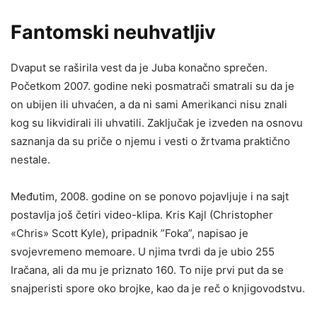
Fantomski neuhvatljiv
Dvaput se raširila vest da je Juba konačno sprečen.
Početkom 2007. godine neki posmatrači smatrali su da je
on ubijen ili uhvaćen, a da ni sami Amerikanci nisu znali
kog su likvidirali ili uhvatili. Zaključak je izveden na osnovu
saznanja da su priče o njemu i vesti o žrtvama praktično
nestale.
Međutim, 2008. godine on se ponovo pojavljuje i na sajt
postavlja još četiri video-klipa. Kris Kajl (Christopher
«Chris» Scott Kyle), pripadnik ”Foka”, napisao je
svojevremeno memoare. U njima tvrdi da je ubio 255
Iračana, ali da mu je priznato 160. To nije prvi put da se
snajperisti spore oko brojke, kao da je reč o knjigovodstvu.