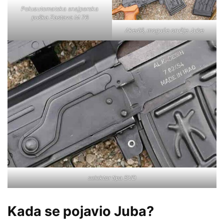
Poluautomatska snajperska
puška Zastava M 76
Akediš, moguće oružje Jube
selektor tipa SVD
Kada se pojavio Juba?