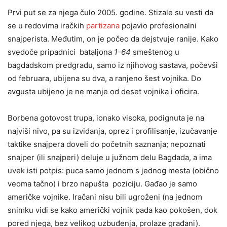
Prvi put se za njega čulo 2005. godine. Stizale su vesti da
se u redovima iračkih
partizana
pojavio profesionalni
snajperista. Međutim, on je počeo da dejstvuje ranije. Kako
svedoče pripadnici bataljona
1-64
smeštenog u
bagdadskom predgrađu, samo iz njihovog sastava, počevši
od februara, ubijena su dva, a ranjeno šest vojnika. Do
avgusta ubijeno je ne manje od deset vojnika i oficira.
Borbena gotovost trupa, ionako visoka, podignuta je na
najviši nivo, pa su izviđanja, oprez i profilisanje, izučavanje
taktike snajpera doveli do početnih saznanja; nepoznati
snajper (ili snajperi) deluje u južnom delu Bagdada, a ima
uvek isti potpis: puca samo jednom s jednog mesta (obično
veoma tačno) i brzo napušta poziciju. Gađao je samo
američke vojnike. Iračani nisu bili ugroženi (na jednom
snimku vidi se kako američki vojnik pada kao pokošen, dok
pored njega, bez velikog uzbuđenja, prolaze građani).