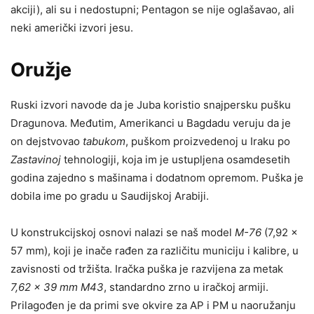
akciji), ali su i nedostupni; Pentagon se nije oglašavao, ali
neki američki izvori jesu.
Oružje
Ruski izvori navode da je Juba koristio snajpersku pušku
Dragunova. Međutim, Amerikanci u Bagdadu veruju da je
on dejstvovao
tabukom
, puškom proizvedenoj u Iraku po
Zastavinoj
tehnologiji, koja im je ustupljena osamdesetih
godina zajedno s mašinama i dodatnom opremom. Puška je
dobila ime po gradu u Saudijskoj Arabiji.
U konstrukcijskoj osnovi nalazi se naš model
M-76
(7,92 x
57 mm), koji je inače rađen za različitu municiju i kalibre, u
zavisnosti od tržišta. Iračka puška je razvijena za metak
7,62 x 39 mm M43
, standardno zrno u iračkoj armiji.
Prilagođen je da primi sve okvire za AP i PM u naoružanju