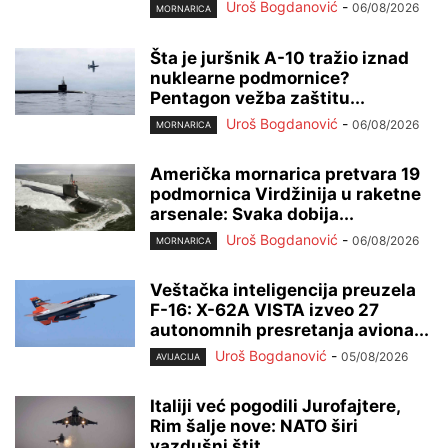
Uroš Bogdanović
-
06/08/2026
MORNARICA
Šta je juršnik A-10 tražio iznad
nuklearne podmornice?
Pentagon vežba zaštitu...
Uroš Bogdanović
-
06/08/2026
MORNARICA
Američka mornarica pretvara 19
podmornica Virdžinija u raketne
arsenale: Svaka dobija...
Uroš Bogdanović
-
06/08/2026
MORNARICA
Veštačka inteligencija preuzela
F-16: X-62A VISTA izveo 27
autonomnih presretanja aviona...
Uroš Bogdanović
-
05/08/2026
AVIJACIJA
Italiji već pogodili Jurofajtere,
Rim šalje nove: NATO širi
vazdušni štit...