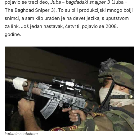
pojavio se treći deo,
Juba – bagdadski snajper 3
(Juba –
The Baghdad Sniper 3). To su bili produkcijski mnogo bolji
snimci, a sam klip urađen je na devet jezika, s uputstvom
za link. Još jedan nastavak, četvrti, pojavio se 2008.
godine.
Iračanin s tabukom