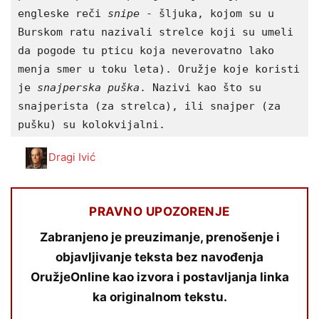
engleske reči 
snipe
 - šljuka, kojom su u 
Burskom ratu nazivali strelce koji su umeli 
da pogode tu pticu koja neverovatno lako 
menja smer u toku leta). Oružje koje koristi 
je
 snajperska puška
. Nazivi kao što su 
snajperista (za strelca), ili snajper (za 
pušku) su kolokvijalni.  
Dragi Ivić
PRAVNO UPOZORENJE
Zabranjeno je preuzimanje, prenošenje i
objavljivanje teksta bez navođenja
OružjeOnline kao izvora i postavljanja linka
ka originalnom tekstu.