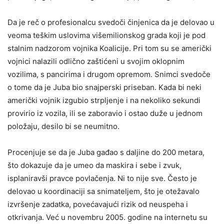
Da je reč o profesionalcu svedoči činjenica da je delovao u
veoma teškim uslovima višemilionskog grada koji je pod
stalnim nadzorom vojnika Koalicije. Pri tom su se američki
vojnici nalazili odlično zaštićeni u svojim oklopnim
vozilima, s pancirima i drugom opremom. Snimci svedoče
o tome da je Juba bio snajperski priseban. Kada bi neki
američki vojnik izgubio strpljenje i na nekoliko sekundi
provirio iz vozila, ili se zaboravio i ostao duže u jednom
položaju, desilo bi se neumitno.
Procenjuje se da je Juba gađao s daljine do 200 metara,
što dokazuje da je umeo da maskira i sebe i zvuk,
isplaniravši pravce povlačenja. Ni to nije sve. Često je
delovao u koordinaciji sa snimateljem, što je otežavalo
izvršenje zadatka, povećavajući rizik od neuspeha i
otkrivanja. Već u novembru 2005. godine na internetu su