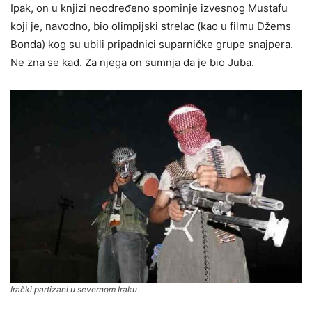
Ipak, on u knjizi neodređeno spominje izvesnog Mustafu
koji je, navodno, bio olimpijski strelac (kao u filmu Džems
Bonda) kog su ubili pripadnici suparničke grupe snajpera.
Ne zna se kad. Za njega on sumnja da je bio Juba.
Irački partizani u severnom Iraku