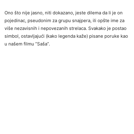
Ono što nije jasno, niti dokazano, jeste dilema da li je on
pojedinac, pseudonim za grupu snajpera, ili opšte ime za
više nezavisnih i nepovezanih strelaca. Svakako je postao
simbol, ostavljajući (kako legenda kaže) pisane poruke kao
u našem filmu ”Saša”.