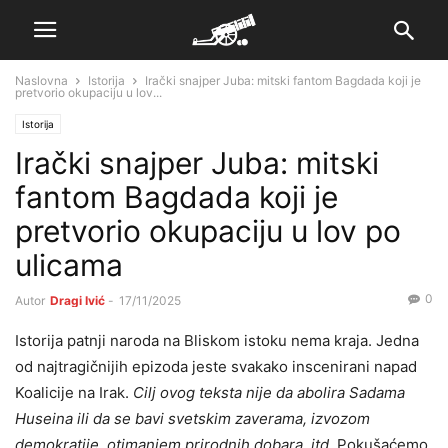
Naslovna
Istorija
Irački snajper Juba: mitski fantom Bagdada koji je
pretvorio okupaciju u lov...
Istorija
Irački snajper Juba: mitski
fantom Bagdada koji je
pretvorio okupaciju u lov po
ulicama
0
Autor
Dragi Ivić
-
17/11/2025
Istorija patnji naroda na Bliskom istoku nema kraja. Jedna
od najtragičnijih epizoda jeste svakako inscenirani napad
Koalicije na Irak.
Cilj ovog teksta nije da abolira Sadama
Huseina ili da se bavi svetskim zaverama, izvozom
demokratije, otimanjem prirodnih dobara, itd
. Pokušaćemo