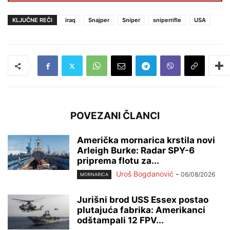
KLJUČNE REČI
iraq
Snajper
Sniper
sniperrifle
USA
POVEZANI ČLANCI
Američka mornarica krstila novi
Arleigh Burke: Radar SPY-6
priprema flotu za...
Uroš Bogdanović
-
06/08/2026
MORNARICA
Jurišni brod USS Essex postao
plutajuća fabrika: Amerikanci
odštampali 12 FPV...