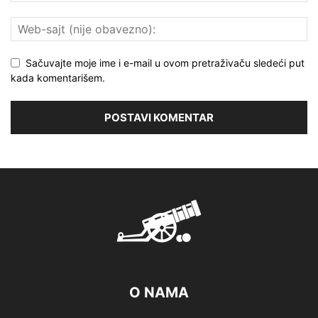
Sačuvajte moje ime i e-mail u ovom pretraživaču sledeći put
kada komentarišem.
O NAMA