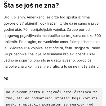
Šta se još ne zna?
Broj ubijenih. Amerikanci se drže tog spiska iz filma i
govore o 37 ubijenih, dok Iračani tvrde da je samo u prvoj
godini ubio 70 neprijateljskih vojnika. Za ceo period
njegovog pojavljivanja manipuliše se brojkama od oko 500
ubijenih. Po drugim, nezvaničnim američkim podacima, on
je likvidirao 154 vojnika, šest oficira, četiri snajpera i ranio
54 pripadnika Koalicije. Maksimalni brojevi dostižu 634.
Jedno je sigurno, ono što je u ratu izvesno: porodice
najbolje znaju ko im se nije vratio, a to se ne može sakriti.
PS
Na ovakvom portalu najveći broj čitalaca to 
zna, ali da podsetimo: strelac koji koristi 
pušku s optičkim pomagalom je
 snajper
 (od 