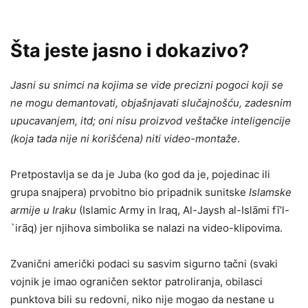
Šta jeste jasno i dokazivo?
Jasni su snimci na kojima se vide precizni pogoci koji se
ne mogu demantovati, objašnjavati slučajnošću, zadesnim
upucavanjem, itd; oni nisu proizvod veštačke inteligencije
(koja tada nije ni korišćena) niti video-montaže
.
Pretpostavlja se da je Juba (ko god da je, pojedinac ili
grupa snajpera) prvobitno bio pripadnik sunitske
Islamske
armije u Iraku
(Islamic Army in Iraq, Al-Jaysh al-Islāmi fī’l-
`irāq) jer njihova simbolika se nalazi na video-klipovima.
Zvanični američki podaci su sasvim sigurno tačni (svaki
vojnik je imao ograničen sektor patroliranja, obilasci
punktova bili su redovni, niko nije mogao da nestane u