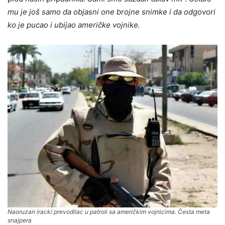
mu je još samo da objasni one brojne snimke i da odgovori
ko je pucao i ubijao američke vojnike.
Naoruzan iracki prevodilac u patroli sa američkim vojnicima. Česta meta
snajpera