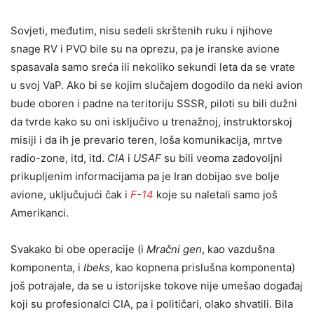
Sovjeti, međutim, nisu sedeli skrštenih ruku i njihove
snage RV i PVO bile su na oprezu, pa je iranske avione
spasavala samo sreća ili nekoliko sekundi leta da se vrate
u svoj VaP. Ako bi se kojim slučajem dogodilo da neki avion
bude oboren i padne na teritoriju SSSR, piloti su bili dužni
da tvrde kako su oni isključivo u trenažnoj, instruktorskoj
misiji i da ih je prevario teren, loša komunikacija, mrtve
radio-zone, itd, itd.
CIA
i
USAF
su bili veoma zadovoljni
prikupljenim informacijama pa je Iran dobijao sve bolje
avione, uključujući čak i
F-14
koje su naletali samo još
Amerikanci.
Svakako bi obe operacije (i
Mračni gen
, kao vazdušna
komponenta, i
Ibeks
, kao kopnena prislušna komponenta)
još potrajale, da se u istorijske tokove nije umešao događaj
koji su profesionalci CIA, pa i političari, olako shvatili. Bila