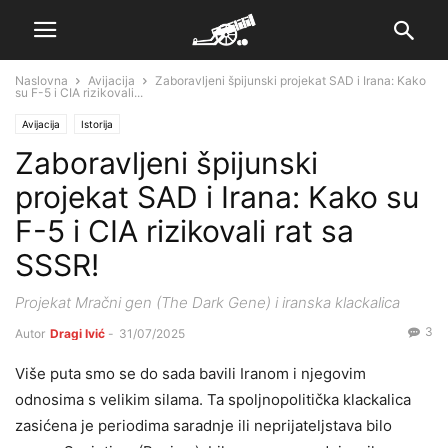
Naslovna
Avijacija
Zaboravljeni špijunski projekat SAD i Irana: Kako
su F-5 i CIA rizikovali...
Avijacija
Istorija
Zaboravljeni špijunski
projekat SAD i Irana: Kako su
F-5 i CIA rizikovali rat sa
SSSR!
Projekat Mračni gen (The Dark Gene) i iranska klackalica
3
Autor
Dragi Ivić
-
31/07/2025
Više puta smo se do sada bavili Iranom i njegovim
odnosima s velikim silama. Ta spoljnopolitička klackalica
zasićena je periodima saradnje ili neprijateljstava bilo