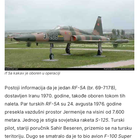
rf 5a kakav je oboren u operaciji
Postoji informacija da je jedan
RF-5A
(br. 69-7178),
dostavljen Iranu 1970. godine, takođe oboren tokom tih
naleta. Par turskih
RF-5A
su 24. avgusta 1976. godine
presekla vazdušni prostor Jermenije na visini od 7.600
metara. Jednog je stigla sovjetska raketa
S-125
. Turski
pilot, stariji poručnik Sahir Beseren, prizemio se na tursku
teritoriju. Dugo se smatralo da je to bio avion
F-100 Super