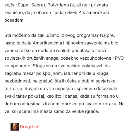
sejbr
(Super Sabre). Potvrđeno je, ali ne i priznato
zvanično, da je oboren i jedan
RF-5 A
s američkom
posadom.
Šta možemo da zaključimo iz ovog programa? Najpre,
jasno je da je Amerikancima i njihovim saveznicima bilo
veoma teško da dođu do realnih podataka o snazi
sovjetskih oružanih snaga, posebno vazduhoplovne i PVO
komponente. Stoga su na sve načine pokušavali da
zagrebu makar po spoljnom, isturenom delu kruga
bezbednosti, ne znajući šta ih čeka u dubini sovjetske
teritorije. Sovjeti su vrlo uspešno i spremno dočekivali
svaki takav pokušaj, kao što i danas, kada su formalno u
dobrim odnosima s Iranom, oprezni pri svakom koraku. Na
velikoj sceni ima mesta samo za velike igrače.
Dragi Ivić