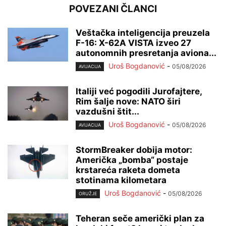
POVEZANI ČLANCI
Veštačka inteligencija preuzela
F-16: X-62A VISTA izveo 27
autonomnih presretanja aviona...
Uroš Bogdanović
-
05/08/2026
AVIJACIJA
Italiji već pogodili Jurofajtere,
Rim šalje nove: NATO širi
vazdušni štit...
Uroš Bogdanović
-
05/08/2026
AVIJACIJA
StormBreaker dobija motor:
Američka „bomba“ postaje
krstareća raketa dometa
stotinama kilometara
Uroš Bogdanović
-
05/08/2026
ORUŽJE
Teheran seče američki plan za