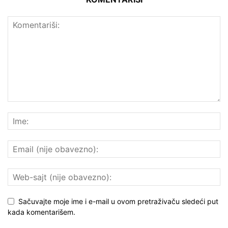
Sačuvajte moje ime i e-mail u ovom pretraživaču sledeći put
kada komentarišem.