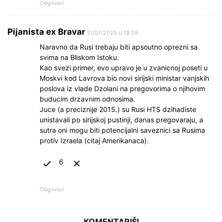
Odgovori
Pijanista ex Bravar
31/07/2025 U 18:59
Naravno da Rusi trebaju biti apsoutno oprezni sa
svima na Bliskom Istoku.
Kao svezi primer, evo upravo je u zvanicnoj poseti u
Moskvi kod Lavrova bio novi sirijski ministar vanjskih
poslova iz vlade Dzolani na pregovorima o njihovim
buducim drzavnim odnosima.
Juce (a preciznije 2015.) su Rusi HTS dzihadiste
unistavali po sirijskoj pustinji, danas pregovaraju, a
sutra oni mogu biti potencijalni saveznici sa Rusima
protiv Izraela (citaj Amerikanaca).
6
Odgovori
KOMENTARIŠI