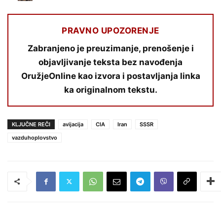
PRAVNO UPOZORENJE
Zabranjeno je preuzimanje, prenošenje i
objavljivanje teksta bez navođenja
OružjeOnline kao izvora i postavljanja linka
ka originalnom tekstu.
KLJUČNE REČI
avijacija
CIA
Iran
SSSR
vazduhoplovstvo