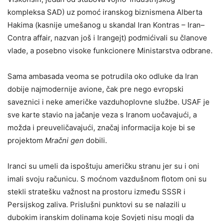
kompleksa SAD) uz pomoć iranskog biznismena Alberta
Hakima (kasnije umešanog u skandal Iran Kontras – Iran–
Contra affair, nazvan još i Irangejt) podmićivali su članove
vlade, a posebno visoke funkcionere Ministarstva odbrane.
Sama ambasada veoma se potrudila oko odluke da Iran
dobije najmodernije avione, čak pre nego evropski
saveznici i neke američke vazduhoplovne službe. USAF je
sve karte stavio na jačanje veza s Iranom uočavajući, a
možda i preuveličavajući, značaj informacija koje bi se
projektom
Mračni gen
dobili.
Iranci su umeli da ispoštuju američku stranu jer su i oni
imali svoju računicu. S moćnom vazdušnom flotom oni su
stekli stratešku važnost na prostoru između SSSR i
Persijskog zaliva. Prislušni punktovi su se nalazili u
dubokim iranskim dolinama koje Sovjeti nisu mogli da