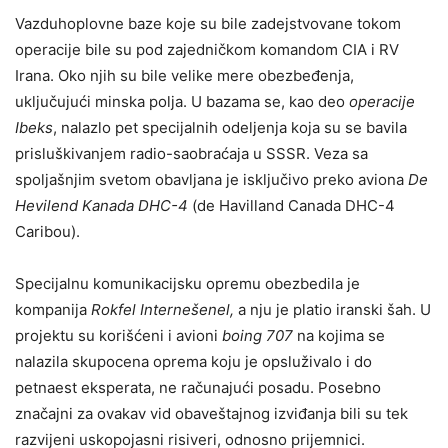
Vazduhoplovne baze koje su bile zadejstvovane tokom
operacije bile su pod zajedničkom komandom CIA i RV
Irana. Oko njih su bile velike mere obezbeđenja,
uključujući minska polja. U bazama se, kao deo
operacije
Ibeks
, nalazlo pet specijalnih odeljenja koja su se bavila
prisluškivanjem radio-saobraćaja u SSSR. Veza sa
spoljašnjim svetom obavljana je isključivo preko aviona
De
Hevilend Kanada DHC-4
(de Havilland Canada DHC-4
Caribou).
Specijalnu komunikacijsku opremu obezbedila je
kompanija
Rokfel Internešenel,
a nju je platio iranski šah. U
projektu su korišćeni i avioni
boing 707
na kojima se
nalazila skupocena oprema koju je opsluživalo i do
petnaest eksperata, ne računajući posadu. Posebno
značajni za ovakav vid obaveštajnog izviđanja bili su tek
razvijeni uskopojasni risiveri, odnosno prijemnici.