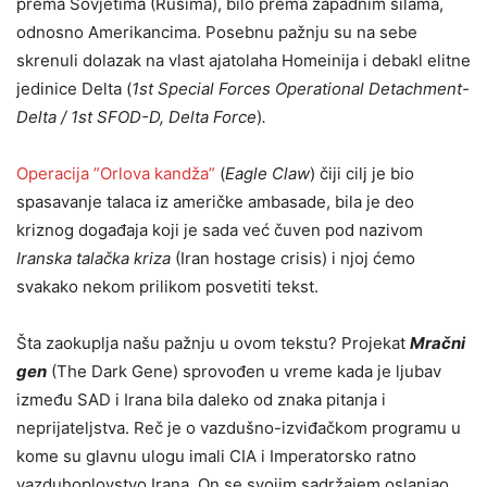
prema Sovjetima (Rusima), bilo prema zapadnim silama,
odnosno Amerikancima. Posebnu pažnju su na sebe
skrenuli dolazak na vlast ajatolaha Homeinija i debakl elitne
jedinice Delta (
1st Special Forces Operational Detachment-
Delta / 1st SFOD-D, Delta Force
)
.
Operacija ”Orlova kandža”
(
Eagle Claw
) čiji cilj je bio
spasavanje talaca iz američke ambasade, bila je deo
kriznog događaja koji je sada već čuven pod nazivom
Iranska talačka kriza
(Iran hostage crisis) i njoj ćemo
svakako nekom prilikom posvetiti tekst.
Šta zaokuplja našu pažnju u ovom tekstu? Projekat
Mračni
gen
(The Dark Gene) sprovođen u vreme kada je ljubav
između SAD i Irana bila daleko od znaka pitanja i
neprijateljstva. Reč je o vazdušno-izviđačkom programu u
kome su glavnu ulogu imali CIA i Imperatorsko ratno
vazduhoplovstvo Irana. On se svojim sadržajem oslanjao