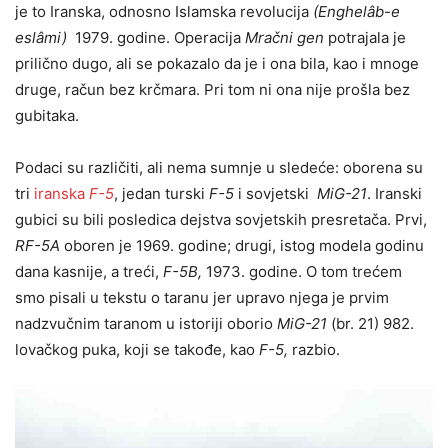
je to Iranska, odnosno Islamska revolucija
(
Enghelâb-e
eslâmi)
1979. godine. Operacija
Mračni gen
potrajala je
prilično dugo, ali se pokazalo da je i ona bila, kao i mnoge
druge, račun bez krčmara. Pri tom ni ona nije prošla bez
gubitaka.
Podaci su različiti, ali nema sumnje u sledeće: oborena su
tri
iranska
F-5
, jedan turski
F-5
i sovjetski
MiG-21
. Iranski
gubici su bili posledica dejstva sovjetskih presretača. Prvi,
RF-5A
oboren je 1969. godine; drugi, istog modela godinu
dana kasnije, a treći,
F-5B,
1973. godine. O tom trećem
smo pisali u tekstu o taranu jer upravo njega je prvim
nadzvučnim taranom u istoriji oborio
MiG-21
(br. 21) 982.
lovačkog puka, koji se takođe, kao
F-5,
razbio.