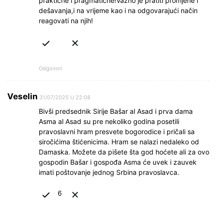
praktične i pragmatične!Važno je pratiti promjene i
dešavanja,i na vrijeme kao i na odgovarajući način
reagovati na njih!
Odgovori
Veselin
31/07/2025 U 22:08
Bivši predsednik Sirije Bašar al Asad i prva dama
Asma al Asad su pre nekoliko godina posetili
pravoslavni hram presvete bogorodice i pričali sa
siročićima štićenicima. Hram se nalazi nedaleko od
Damaska. Možete da pišete šta god hoćete ali za ovo
gospodin Bašar i gospođa Asma će uvek i zauvek
imati poštovanje jednog Srbina pravoslavca.
6