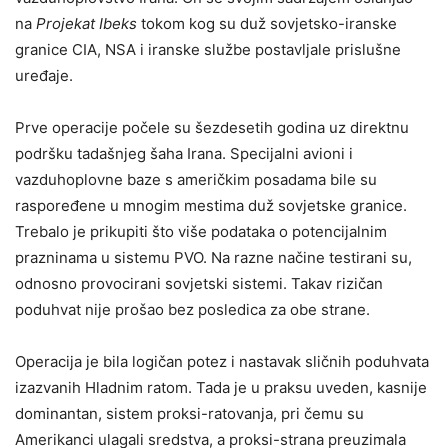
na
Projekat Ibeks
tokom kog su duž sovjetsko-iranske
granice CIA, NSA i iranske službe postavljale prislušne
uređaje.
Prve operacije počele su šezdesetih godina uz direktnu
podršku tadašnjeg šaha Irana. Specijalni avioni i
vazduhoplovne baze s američkim posadama bile su
raspoređene u mnogim mestima duž sovjetske granice.
Trebalo je prikupiti što više podataka o potencijalnim
prazninama u sistemu PVO. Na razne načine testirani su,
odnosno provocirani sovjetski sistemi. Takav rizičan
poduhvat nije prošao bez posledica za obe strane.
Operacija je bila logičan potez i nastavak sličnih poduhvata
izazvanih Hladnim ratom. Tada je u praksu uveden, kasnije
dominantan, sistem proksi-ratovanja, pri čemu su
Amerikanci ulagali sredstva, a proksi-strana preuzimala