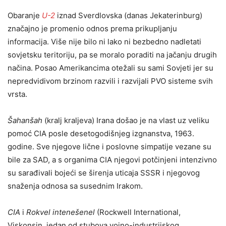
Obaranje
U-2
iznad Sverdlovska (danas Jekaterinburg)
značajno je promenio odnos prema prikupljanju
informacija. Više nije bilo ni lako ni bezbedno nadletati
sovjetsku teritoriju, pa se moralo poraditi na jačanju drugih
načina. Posao Amerikancima otežali su sami Sovjeti jer su
nepredvidivom brzinom razvili i razvijali PVO sisteme svih
vrsta.
Šahanšah
(kralj kraljeva) Irana došao je na vlast uz veliku
pomoć CIA posle desetogodišnjeg izgnanstva, 1963.
godine. Sve njegove lične i poslovne simpatije vezane su
bile za SAD, a s organima CIA njegovi potčinjeni intenzivno
su sarađivali bojeći se širenja uticaja SSSR i njegovog
snaženja odnosa sa susednim Irakom.
CIA
i
Rokvel intenešenel
(Rockwell International,
Viskonsin, jedan od stubova vojno-industrijskog