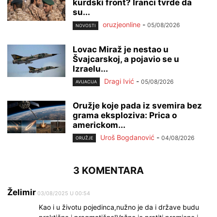
kurdski front? Iranci tvrde da
su...
oruzjeonline
-
05/08/2026
NOVOSTI
Lovac Miraž je nestao u
Švajcarskoj, a pojavio se u
Izraelu...
Dragi Ivić
-
05/08/2026
AVIJACIJA
Oružje koje pada iz svemira bez
grama eksploziva: Prica o
americkom...
Uroš Bogdanović
-
04/08/2026
ORUŽJE
3 KOMENTARA
Želimir
03/08/2025 U 00:54
Kao i u životu pojedinca,nužno je da i države budu