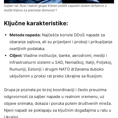
Sajber rat: Rusi i hakeri grupe Killnet uništili zapadni sistem Airfaince u
službi Kijeva za praćenje dronova! 1
Ključne karakteristike:
Metode napada:
Najčešće koriste DDoS napade za
obaranje sajtova, ali su prijavljeni i proboji i prikupljanje
osetljivih podataka.
Ciljevi:
Vladine institucije, banke, aerodromi, mediji i
infrastrukturni sistemi u SAD, Nemačkoj, Italiji, Poljskoj,
Rumuniji, Estoniji i drugim NATO državama duboko
uključenim u proksi rat preko Ukrajine sa Rusijom.
Grupa je poznata po brzoj koordinaciji i često preuzima
odgovornost za sajber napade u realnom vremenu, uz
objave snimaka, dokaza i poruka putem društvenih mreža.
Njeni napadi se poklapaju sa ključnim događajima u ratu u
Ukrajini.