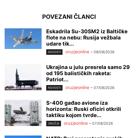
POVEZANI ČLANCI
Eskadrila Su-30SM2 iz Baltičke
flote na nebu: Rusija vežbala
udare tik...
oruzjeonline
-
08/08/2026
NOVOSTI
Ukrajina u julu presrela samo 29
od 195 balističkih raketa:
Patriot...
oruzjeonline
-
07/08/2026
NOVOSTI
S-400 gađao avione iza
horizonta: Ruski oficiri otkrili
taktiku kojom tvrde...
oruzjeonline
-
07/08/2026
ORUŽJE