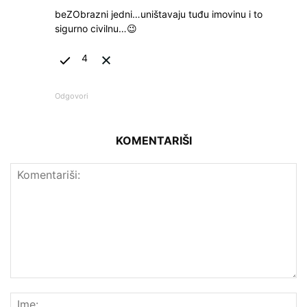
beZObrazni jedni…uništavaju tuđu imovinu i to
sigurno civilnu…😉
4
Odgovori
KOMENTARIŠI