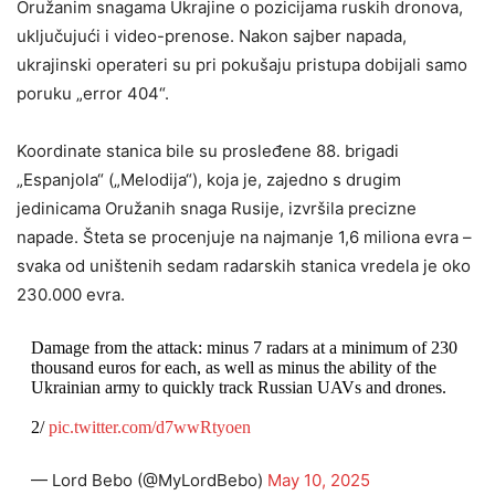
Oružanim snagama Ukrajine o pozicijama ruskih dronova,
uključujući i video-prenose. Nakon sajber napada,
ukrajinski operateri su pri pokušaju pristupa dobijali samo
poruku „error 404“.
Koordinate stanica bile su prosleđene 88. brigadi
„Espanjola“ („Melodija“), koja je, zajedno s drugim
jedinicama Oružanih snaga Rusije, izvršila precizne
napade. Šteta se procenjuje na najmanje 1,6 miliona evra –
svaka od uništenih sedam radarskih stanica vredela je oko
230.000 evra.
Damage from the attack: minus 7 radars at a minimum of 230
thousand euros for each, as well as minus the ability of the
Ukrainian army to quickly track Russian UAVs and drones.
2/
pic.twitter.com/d7wwRtyoen
— Lord Bebo (@MyLordBebo)
May 10, 2025