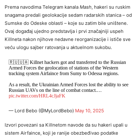
Prema navodima Telegram kanala
Mash
, hakeri su ruskim
snagama predali geolokacije sedam radarskih stanica – od
Sumske do Odeske oblasti – koje su zatim bile uništene.
Ovaj događaj ujedno predstavlja i prvi značajniji uspeh
Killneta nakon njihove nedavne reorganizacije i ističe sve
veću ulogu sajber ratovanja u aktuelnom sukobu.
🇷🇺🇺🇦 Killnet hackers got and transferred to the Russian
Armed Forces the geolocation of stations of the Western
tracking system Airfaince from Sumy to Odessa regions.
As a result, the Ukrainian Armed Forces lost the ability to see
Russian UAVs on the line of combat contact.…
pic.twitter.com/HRL4cJjaFK
— Lord Bebo (@MyLordBebo)
May 10, 2025
Izvori povezani sa Killnetom navode da su hakeri upali u
sistem Airfaince, koji je ranije obezbeđivao podatke