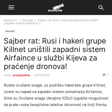
Naslovna
Novosti
Sajber rat: Rusi i hakeri grupe Killnet uništili
zapadni sistem Airfaince u...
Novosti
Sajber rat: Rusi i hakeri grupe
Killnet uništili zapadni sistem
Airfaince u službi Kijeva za
praćenje dronova!
1
Autor
oruzjeonline
-
11/05/2025
Ruske oružane snage, uz podršku hakerske grupe Killnet,
izvele su napad na zapadni sistem osmatranja Airfaince,
čime su Oružane snage Ukrajine (OSU) izgubile mogućnost
da prate ruske bespilotne letelice (dronove) na liniji fronta.