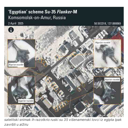
satelitski snimak ih razotkrio ruski su 35 višenamenski lovci iz egipta ipak
završili u alžiru