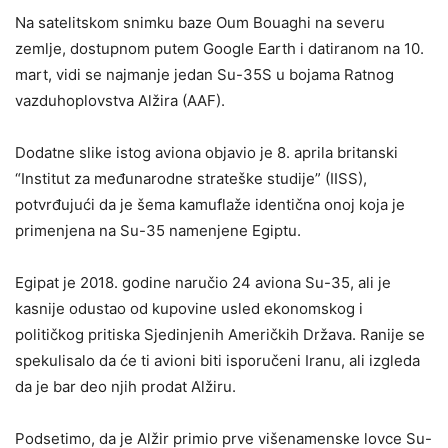
Na satelitskom snimku baze Oum Bouaghi na severu
zemlje, dostupnom putem Google Earth i datiranom na 10.
mart, vidi se najmanje jedan Su-35S u bojama Ratnog
vazduhoplovstva Alžira (AAF).
Dodatne slike istog aviona objavio je 8. aprila britanski
“Institut za međunarodne strateške studije” (IISS),
potvrđujući da je šema kamuflaže identična onoj koja je
primenjena na Su-35 namenjene Egiptu.
Egipat je 2018. godine naručio 24 aviona Su-35, ali je
kasnije odustao od kupovine usled ekonomskog i
političkog pritiska Sjedinjenih Američkih Država. Ranije se
spekulisalo da će ti avioni biti isporučeni Iranu, ali izgleda
da je bar deo njih prodat Alžiru.
Podsetimo, da je Alžir primio prve višenamenske lovce Su-