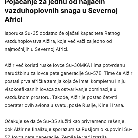
Pojačanje za jednu od najjačih
vazduhoplovnih snaga u Severnoj
Africi
Isporuka Su-35 dodatno će ojačati kapacitete Ratnog
vazduhoplovstva Alžira, koje već važi za jedno od
najmoćnijih u Severnoj Africi.
Alžir već koristi ruske lovce Su-30MKA i ima potvrđenu
narudžbinu za lovce pete generacije Su-57E. Time će Alžir
postati prva afrička zemlja koja će imati kompletnu liniju
visokoefikasnih lovaca za ostvarivanje dominacije u
vazdušnom prostoru. Takođe, Alžir je postao četvrti
operater ovih aviona u svetu, posle Rusije, Kine i Irana.
Očekuje se da će Su-35 služiti kao privremeno rešenje,
dok Alžir ne finalizuje sporazum sa Rusijom o kupovini Su-
57, lovca pete generacije. Zemlja je već izrazila