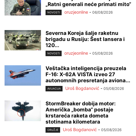
„Ratni generali neće primati mito“
oruzjeonline
-
06/08/2026
NOVOSTI
Severna Koreja šalje raketnu
brigadu u Rusiju: Šest lansera i
120...
oruzjeonline
-
05/08/2026
NOVOSTI
Veštačka inteligencija preuzela
F-16: X-62A VISTA izveo 27
autonomnih presretanja aviona...
Uroš Bogdanović
-
05/08/2026
AVIJACIJA
StormBreaker dobija motor:
Američka „bomba“ postaje
krstareća raketa dometa
stotinama kilometara
Uroš Bogdanović
-
05/08/2026
ORUŽJE