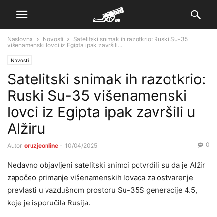
Naslovna
Novosti
Satelitski snimak ih razotkrio: Ruski Su-35
višenamenski lovci iz Egipta ipak završili...
Novosti
Satelitski snimak ih razotkrio:
Ruski Su-35 višenamenski
lovci iz Egipta ipak završili u
Alžiru
0
Autor
oruzjeonline
-
10/04/2025
Nedavno objavljeni satelitski snimci potvrdili su da je Alžir
započeo primanje višenamenskih lovaca za ostvarenje
prevlasti u vazdušnom prostoru Su-35S generacije 4.5,
koje je isporučila Rusija.