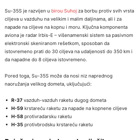
Su-35S je razvijen u
birou Suhoj
za borbu protiv svih vrsta
ciljeva u vazduhu na velikim i malim daljinama, ali i za
napade na ciljeve na kopnu i moru. Ključna komponenta
aviona je radar Irbis-E – višenamenski sistem sa pasivnom
elektronski skeniranom rešetkom, sposoban da
istovremeno prati do 30 ciljeva na udaljenosti do 350 km i
da napadne do 8 ciljeva istovremeno.
Pored toga, Su-35S može da nosi niz naprednog
naoružanja velikog dometa, uključujući:
R-37
vazduh-vazduh raketu dugog dometa
H-59
krstareću raketu za napade na kopnene ciljeve
H-58
protivradarsku raketu
H-35
protivbrodsku krstareću raketu