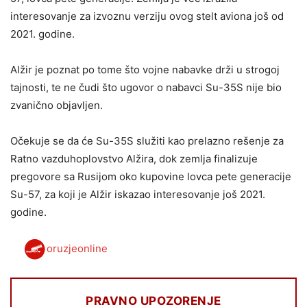
interesovanje za izvoznu verziju ovog stelt aviona još od
2021. godine.
Alžir je poznat po tome što vojne nabavke drži u strogoj
tajnosti, te ne čudi što ugovor o nabavci Su-35S nije bio
zvanično objavljen.
Očekuje se da će Su-35S služiti kao prelazno rešenje za
Ratno vazduhoplovstvo Alžira, dok zemlja finalizuje
pregovore sa Rusijom oko kupovine lovca pete generacije
Su-57, za koji je Alžir iskazao interesovanje još 2021.
godine.
oruzjeonline
PRAVNO UPOZORENJE