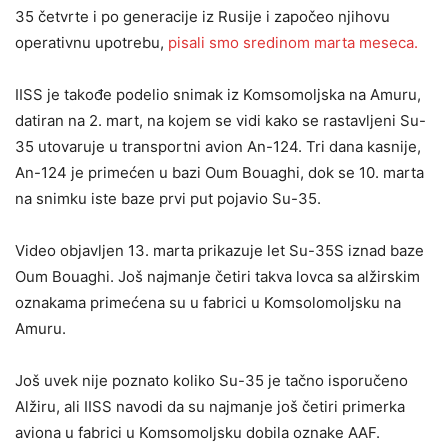
35 četvrte i po generacije iz Rusije i započeo njihovu
operativnu upotrebu,
pisali smo sredinom marta meseca.
IISS je takođe podelio snimak iz Komsomoljska na Amuru,
datiran na 2. mart, na kojem se vidi kako se rastavljeni Su-
35 utovaruje u transportni avion An-124. Tri dana kasnije,
An-124 je primećen u bazi Oum Bouaghi, dok se 10. marta
na snimku iste baze prvi put pojavio Su-35.
Video objavljen 13. marta prikazuje let Su-35S iznad baze
Oum Bouaghi. Još najmanje četiri takva lovca sa alžirskim
oznakama primećena su u fabrici u Komsolomoljsku na
Amuru.
Još uvek nije poznato koliko Su-35 je tačno isporučeno
Alžiru, ali IISS navodi da su najmanje još četiri primerka
aviona u fabrici u Komsomoljsku dobila oznake AAF.