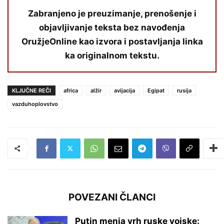
Zabranjeno je preuzimanje, prenošenje i
objavljivanje teksta bez navođenja
OružjeOnline kao izvora i postavljanja linka
ka originalnom tekstu.
KLJUČNE REČI
africa
alžir
avijacija
Egipat
rusija
vazduhoplovstvo
POVEZANI ČLANCI
Putin menja vrh ruske vojske: