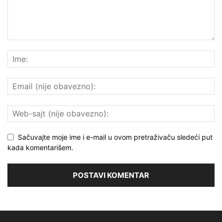
Sačuvajte moje ime i e-mail u ovom pretraživaču sledeći put
kada komentarišem.