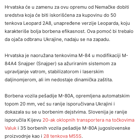
Hrvatska će u zamenu za ovu opremu od Nemačke dobiti
sredstva koja će biti iskorišćena za kupovinu do 50
tenkova Leopard 2A8, unapređene verzije Leoparda, koju
karakteriše bolja borbena efikasnost. Ova pomoć bi trebalo
da ojača odbranu Ukrajine, nadaju se na zapadu.
Hrvatska je naoružana tenkovima M-84 u modifikaciji M-
84A4 Snajper (Snajper) sa ažuriranim sistemom za
upravljanje vatrom, stabilizatorom i laserskim
daljinomjerom, ali im nedostaje dinamička zaštita.
Borbena vozila pešadije M-80A, opremljena automatskim
topom 20 mm, već su ranije isporučivana Ukrajini i
dokazala su se u borbenim dejstvima. Slovenija je ranije
isporučila Kijevu
20-ak oklopnih transportera na točkovima
Valuk
i 35 borbenih vozila pešadije M-80A jugoslovenske
proizvodnje kao i
28 tenkova M55S
.