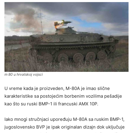
m 80 u hrvatskoj vojsci
U vreme kada je proizveden, M-80A je imao slične
karakteristike sa postojećim borbenim vozilima pešadije
kao što su ruski BMP-1 ili francuski AMX 10P.
Iako mnogi stručnjaci upoređuju M-80A sa ruskim BMP-1,
jugoslovensko BVP je ipak originalan dizajn dok uključuje