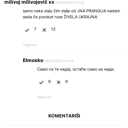
milivoj milivojevič xx
29/10/2024 U 11:25
samo neka daju čim dalje od JNA PRANGIJA nadam
seda če porokat ruse ŽIVELA UKRAJNA
7
12
Odgovori
Elmosko
29/10/2024 U 13:18
Само се ти надај, остаће само на нади.
6
6
Odgovori
KOMENTARIŠI