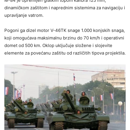
M-84 je opremljen glatkim topom kalibra 125 mm,
dinamičkom zaštitom i naprednim sistemima za navigaciju i
upravljanje vatrom.
Pogoni ga dizel motor V-46TK snage 1.000 konjskih snaga,
koji omogućava maksimalnu brzinu do 70 km/h i operativni
domet od 500 km. Oklop uključuje složene i slojevite
elemente za povećanu zaštitu od različitih tipova projektila.