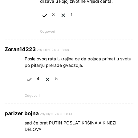
drzava u kojoj zivot ne vrijedi centa.
3
1
Odgovori
Zoran14223
29/10/2024 U 13:48
Posle ovog rata Ukrajina ce da pojaca primat u svetu
po pitanju prerade gvaozdja.
4
5
Odgovori
parizer bojna
29/10/2024 U 13:33
sad če brat PUTIN POSLAT KRŠINA A KINEZI
DELOVA