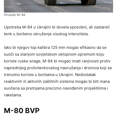
Hrvatski M-84
Upotreba M-84 u Ukrajini bi dovela sposobni, ali zastareli
tenk u borbeno okruženje visokog intenziteta.
Iako bi njegov top kalibra 125 mm mogao efikasno da se
suoči sa starijom sovjetskom oklopnom opremom koju
koriste ruske snage, M-84 bi mogao imati ranjivosti protiv
naprednijeg protivtenkovskog naoružanja i dronova koji se
trenutno koriste u borbama u Ukrajini. Nedostatak
reaktivnih ili aktivnih zaštitnih sistema mogao bi biti mana
suočena sa pretnjama precizno navođenim projektilima i
raketama.
M-80 BVP