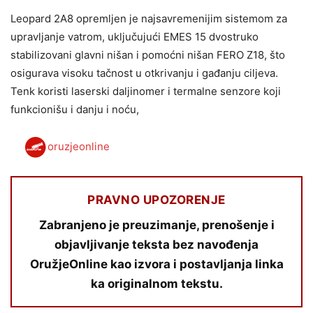
Leopard 2A8 opremljen je najsavremenijim sistemom za
upravljanje vatrom, uključujući EMES 15 dvostruko
stabilizovani glavni nišan i pomoćni nišan FERO Z18, što
osigurava visoku tačnost u otkrivanju i gađanju ciljeva.
Tenk koristi laserski daljinomer i termalne senzore koji
funkcionišu i danju i noću,
oruzjeonline
PRAVNO UPOZORENJE
Zabranjeno je preuzimanje, prenošenje i
objavljivanje teksta bez navođenja
OružjeOnline kao izvora i postavljanja linka
ka originalnom tekstu.