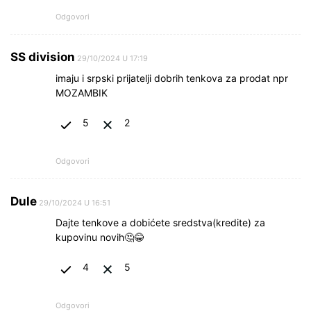
Odgovori
SS division
29/10/2024 U 17:19
imaju i srpski prijatelji dobrih tenkova za prodat npr
MOZAMBIK
5
2
Odgovori
Dule
29/10/2024 U 16:51
Dajte tenkove a dobićete sredstva(kredite) za
kupovinu novih🤔😂
4
5
Odgovori