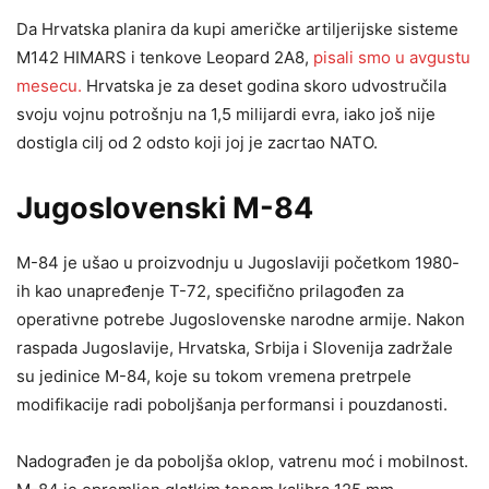
Da Hrvatska planira da kupi američke artiljerijske sisteme
M142 HIMARS i tenkove Leopard 2A8,
pisali smo u avgustu
mesecu.
Hrvatska je za deset godina skoro udvostručila
svoju vojnu potrošnju na 1,5 milijardi evra, iako još nije
dostigla cilj od 2 odsto koji joj je zacrtao NATO.
Jugoslovenski M-84
M-84 je ušao u proizvodnju u Jugoslaviji početkom 1980-
ih kao unapređenje T-72, specifično prilagođen za
operativne potrebe Jugoslovenske narodne armije. Nakon
raspada Jugoslavije, Hrvatska, Srbija i Slovenija zadržale
su jedinice M-84, koje su tokom vremena pretrpele
modifikacije radi poboljšanja performansi i pouzdanosti.
Nadograđen je da poboljša oklop, vatrenu moć i mobilnost.