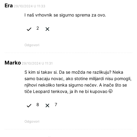
Era
29/10/2024 U 11:33
I naš vrhovnik se sigurno sprema za ovo.
2
Odgovori
Marko
29/10/2024 U 11:31
S kim si takav si. Da se možda ne razlikuju? Neka
samo bacaju novac, ako stotine milijardi nisu pomogli,
njihovi nekoliko tenka sigurno nećev. A inače što se
tiče Leopard tenkova, ja ih ne bi kupovao 🤭
8
7
Odgovori