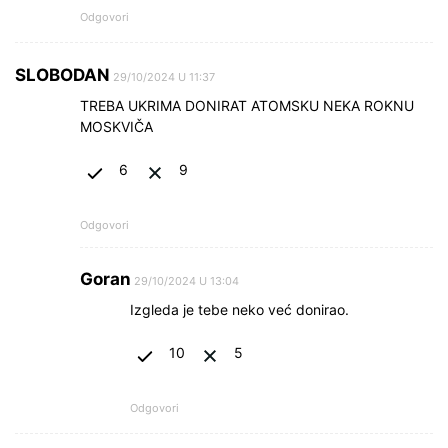
Odgovori
SLOBODAN
29/10/2024 U 11:37
TREBA UKRIMA DONIRAT ATOMSKU NEKA ROKNU
MOSKVIČA
6
9
Odgovori
Goran
29/10/2024 U 13:04
Izgleda je tebe neko već donirao.
10
5
Odgovori