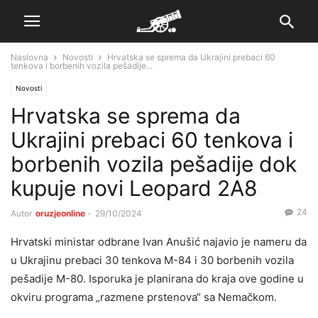
Naslovna
Novosti
Hrvatska se sprema da Ukrajini prebaci 60
tenkova i borbenih vozila pešadije...
Novosti
Hrvatska se sprema da
Ukrajini prebaci 60 tenkova i
borbenih vozila pešadije dok
kupuje novi Leopard 2A8
24
Autor
oruzjeonline
-
29/10/2024
Hrvatski ministar odbrane Ivan Anušić najavio je nameru da
u Ukrajinu prebaci 30 tenkova M-84 i 30 borbenih vozila
pešadije M-80. Isporuka je planirana do kraja ove godine u
okviru programa „razmene prstenova“ sa Nemačkom.