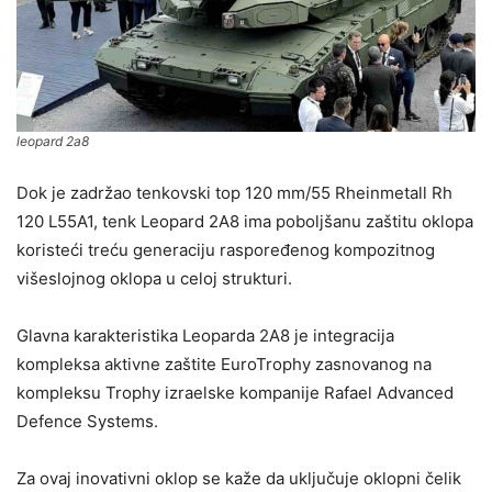
leopard 2a8
Dok je zadržao tenkovski top 120 mm/55 Rheinmetall Rh
120 L55A1, tenk Leopard 2A8 ima poboljšanu zaštitu oklopa
koristeći treću generaciju raspoređenog kompozitnog
višeslojnog oklopa u celoj strukturi.
Glavna karakteristika Leoparda 2A8 je integracija
kompleksa aktivne zaštite EuroTrophy zasnovanog na
kompleksu Trophy izraelske kompanije Rafael Advanced
Defence Systems.
Za ovaj inovativni oklop se kaže da uključuje oklopni čelik