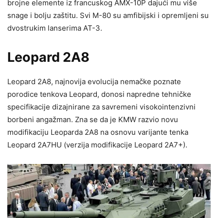
brojne elemente iz francuskog AMX-10P dajući mu više
snage i bolju zaštitu. Svi M-80 su amfibijski i opremljeni su
dvostrukim lanserima AT-3.
Leopard 2A8
Leopard 2A8, najnovija evolucija nemačke poznate
porodice tenkova Leopard, donosi napredne tehničke
specifikacije dizajnirane za savremeni visokointenzivni
borbeni angažman. Zna se da je KMW razvio novu
modifikaciju Leoparda 2A8 na osnovu varijante tenka
Leopard 2A7HU (verzija modifikacije Leopard 2A7+).