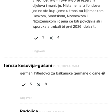
vrijednosti M84 i BVP M80 te rezervnih
dijelova i municije. Nista nema iz fondova
jedino sto kupujemo u transi sa Njemackom,
Ceskom, Svedskom, Norveskom i
Nizozemskom i cijena ce biti povoljnija ali i
isporuka a trebali bi prvi 2026. dolaziti.
1
4
Odgovori
tereza kesovija-gušani
29/10/2024 U 15:44
germani hitledovci za balkanske germane gicane 😂
5
8
Odgovori
Radojica
30/10/2024 U 11:28