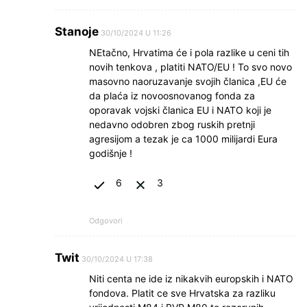
Stanoje
30/10/2024 U 11:26
NEtačno, Hrvatima će i pola razlike u ceni tih
novih tenkova , platiti NATO/EU ! To svo novo
masovno naoruzavanje svojih članica ,EU će
da plaća iz novoosnovanog fonda za
oporavak vojski članica EU i NATO koji je
nedavno odobren zbog ruskih pretnji
agresijom a tezak je ca 1000 milijardi Eura
godišnje !
6
3
Odgovori
Twit
30/10/2024 U 17:38
Niti centa ne ide iz nikakvih europskih i NATO
fondova. Platit ce sve Hrvatska za razliku