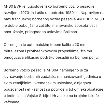
M-80 BVP je jugoslovensko borbeno vozilo pešadije
razvijeno 1970-ih i ušlo u upotrebu 1980-ih. Napravljen na
bazi francuskog borbenog vozila pešadije AMX-10P, M-80
je dobio poboljšanu zaštitu, manevarsku sposobnost i
naoružanje, prilagođeno uslovima Balkana.
Opremljen je automatskim topom kalibra 20 mm,
mitraljezom i protivtenkovskim projektilima, što mu
omogućava efikasnu podršku pešadiji na bojnom polju.
Borbeno vozilo pešadije M-80A namenjeno je za
izvršavanje borbenih zadataka mehanizovanih jedinica u
svim zemljišnim i vremenskim uslovima, a njegova
pouzdanost i efikasnost su potvrđeni tokom eksploatacije
u jedinicama Vojske Srbije i Hrvatske na brojnim taktičkim
vežbama.