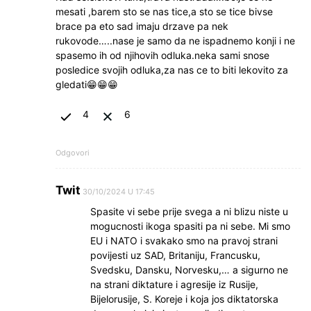
mesati ,barem sto se nas tice,a sto se tice bivse
brace pa eto sad imaju drzave pa nek
rukovode…..nase je samo da ne ispadnemo konji i ne
spasemo ih od njihovih odluka.neka sami snose
posledice svojih odluka,za nas ce to biti lekovito za
gledati😁😁😁
4
6
Odgovori
Twit
30/10/2024 U 17:45
Spasite vi sebe prije svega a ni blizu niste u
mogucnosti ikoga spasiti pa ni sebe. Mi smo
EU i NATO i svakako smo na pravoj strani
povijesti uz SAD, Britaniju, Francusku,
Svedsku, Dansku, Norvesku,… a sigurno ne
na strani diktature i agresije iz Rusije,
Bijelorusije, S. Koreje i koja jos diktatorska