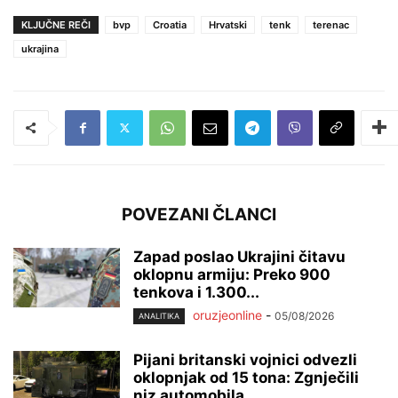
KLJUČNE REČI
bvp
Croatia
Hrvatski
tenk
terenac
ukrajina
POVEZANI ČLANCI
Zapad poslao Ukrajini čitavu
oklopnu armiju: Preko 900
tenkova i 1.300...
oruzjeonline
-
05/08/2026
ANALITIKA
Pijani britanski vojnici odvezli
oklopnjak od 15 tona: Zgnječili
niz automobila...