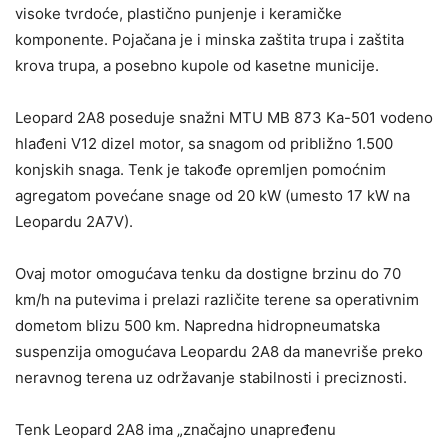
visoke tvrdoće, plastično punjenje i keramičke
komponente. Pojačana je i minska zaštita trupa i zaštita
krova trupa, a posebno kupole od kasetne municije.
Leopard 2A8 poseduje snažni MTU MB 873 Ka-501 vodeno
hlađeni V12 dizel motor, sa snagom od približno 1.500
konjskih snaga. Tenk je takođe opremljen pomoćnim
agregatom povećane snage od 20 kW (umesto 17 kW na
Leopardu 2A7V).
Ovaj motor omogućava tenku da dostigne brzinu do 70
km/h na putevima i prelazi različite terene sa operativnim
dometom blizu 500 km. Napredna hidropneumatska
suspenzija omogućava Leopardu 2A8 da manevriše preko
neravnog terena uz održavanje stabilnosti i preciznosti.
Tenk Leopard 2A8 ima „značajno unapređenu