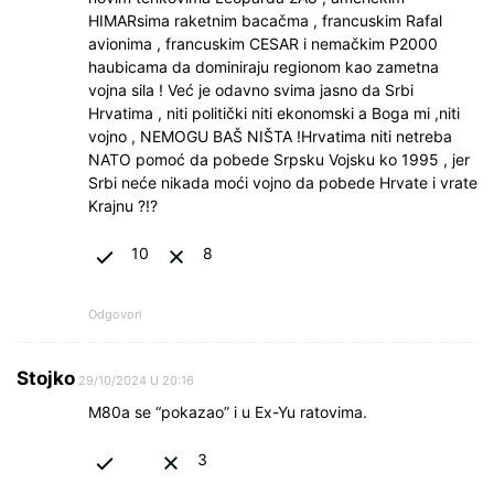
HIMARsima raketnim bacačma , francuskim Rafal
avionima , francuskim CESAR i nemačkim P2000
haubicama da dominiraju regionom kao zametna
vojna sila ! Već je odavno svima jasno da Srbi
Hrvatima , niti politički niti ekonomski a Boga mi ,niti
vojno , NEMOGU BAŠ NIŠTA !Hrvatima niti netreba
NATO pomoć da pobede Srpsku Vojsku ko 1995 , jer
Srbi neće nikada moći vojno da pobede Hrvate i vrate
Krajnu ?!?
10
8
Odgovori
Stojko
29/10/2024 U 20:16
M80a se “pokazao” i u Ex-Yu ratovima.
3