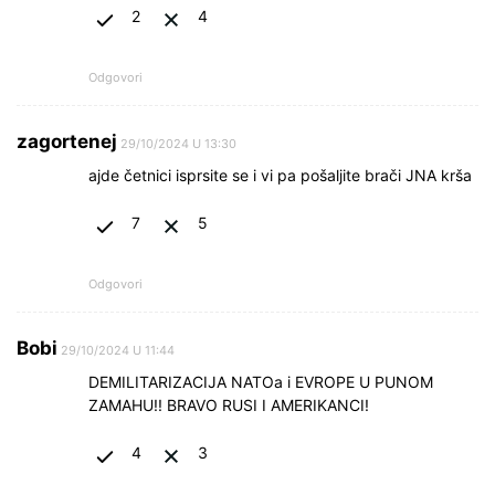
2
4
Odgovori
zagortenej
29/10/2024 U 13:30
ajde četnici isprsite se i vi pa pošaljite brači JNA krša
7
5
Odgovori
Bobi
29/10/2024 U 11:44
DEMILITARIZACIJA NATOa i EVROPE U PUNOM
ZAMAHU!! BRAVO RUSI I AMERIKANCI!
4
3