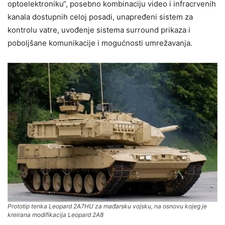
optoelektroniku“, posebno kombinaciju video i infracrvenih
kanala dostupnih celoj posadi, unapređeni sistem za
kontrolu vatre, uvođenje sistema surround prikaza i
poboljšane komunikacije i mogućnosti umrežavanja.
Prototip tenka Leopard 2A7HU za mađarsku vojsku, na osnovu kojeg je
kreirana modifikacija Leopard 2A8