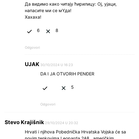
Да видимо како читају ћирилицу: Ој, ујаци,
напасите ми се мYда!
Хахаха!
6
8
Odgovori
UJAK
30/10/2024 U 16:23
DA I JA OTVORIH PENĐER
5
Odgovori
Stevo Krajišnik
29/10/2024 U 20:32
Hrvati i njihova Pobednička Hrvatska Vojska će sa
novim tenkovima Leoparda 2A8 , američkim