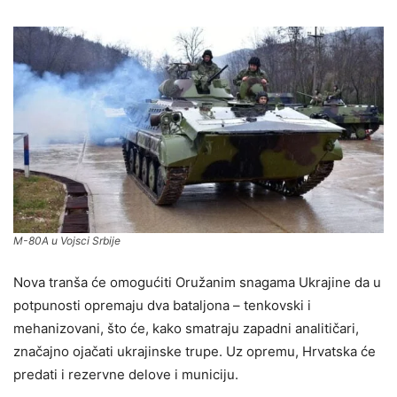
M-80A u Vojsci Srbije
Nova tranša će omogućiti Oružanim snagama Ukrajine da u
potpunosti opremaju dva bataljona – tenkovski i
mehanizovani, što će, kako smatraju zapadni analitičari,
značajno ojačati ukrajinske trupe. Uz opremu, Hrvatska će
predati i rezervne delove i municiju.