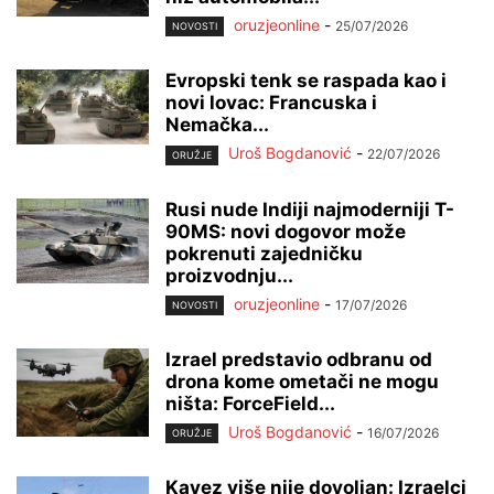
oruzjeonline
-
25/07/2026
NOVOSTI
Evropski tenk se raspada kao i
novi lovac: Francuska i
Nemačka...
Uroš Bogdanović
-
22/07/2026
ORUŽJE
Rusi nude Indiji najmoderniji T-
90MS: novi dogovor može
pokrenuti zajedničku
proizvodnju...
oruzjeonline
-
17/07/2026
NOVOSTI
Izrael predstavio odbranu od
drona kome ometači ne mogu
ništa: ForceField...
Uroš Bogdanović
-
16/07/2026
ORUŽJE
Kavez više nije dovoljan: Izraelci