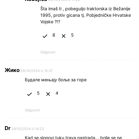
Šta imaš ti , pobeguljo traktorska iz Bežanije
1995, protiv gicana tj. Pobjedničke Hrvatske
Vojske ?!?
8
5
Odgovori
Жико
29/10/2024 U 15:37
Будале мењају боље за горе
5
4
Odgovori
Dr
29/10/2024 U 14:23
Kad se.slonovi tuku,trava nastrada….bolje se ne