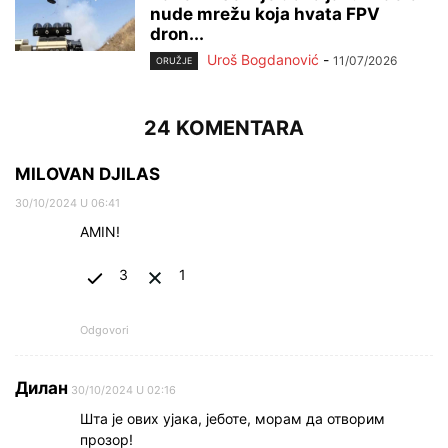
nude mrežu koja hvata FPV
dron...
Uroš Bogdanović
-
11/07/2026
ORUŽJE
24 KOMENTARA
MILOVAN DJILAS
30/10/2024 U 06:41
AMIN!
3
1
Odgovori
Дилан
30/10/2024 U 02:16
Шта је ових ујака, јеботе, морам да отворим
прозор!