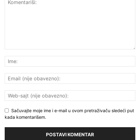
Sačuvajte moje ime i e-mail u ovom pretraživaču sledeći put
kada komentarišem.