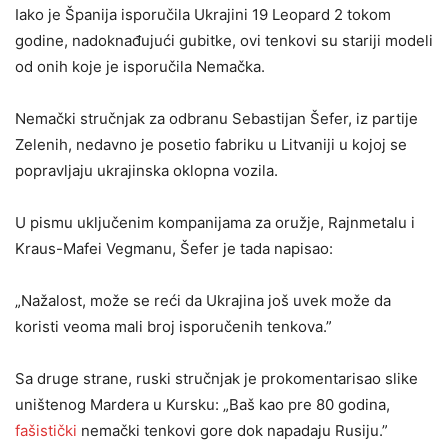
Iako je Španija isporučila Ukrajini 19 Leopard 2 tokom
godine, nadoknađujući gubitke, ovi tenkovi su stariji modeli
od onih koje je isporučila Nemačka.
Nemački stručnjak za odbranu Sebastijan Šefer, iz partije
Zelenih, nedavno je posetio fabriku u Litvaniji u kojoj se
popravljaju ukrajinska oklopna vozila.
U pismu uključenim kompanijama za oružje, Rajnmetalu i
Kraus-Mafei Vegmanu, Šefer je tada napisao:
„Nažalost, može se reći da Ukrajina još uvek može da
koristi veoma mali broj isporučenih tenkova.”
Sa druge strane, ruski stručnjak je prokomentarisao slike
uništenog Mardera u Kursku: „Baš kao pre 80 godina,
fašistički
nemački tenkovi gore dok napadaju Rusiju.”