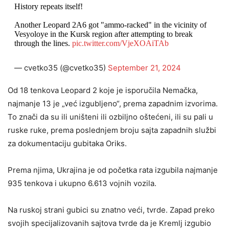
History repeats itself!
Another Leopard 2A6 got "ammo-racked" in the vicinity of
Vesyoloye in the Kursk region after attempting to break
through the lines.
pic.twitter.com/VjeXOAiTAb
— cvetko35 (@cvetko35)
September 21, 2024
Od 18 tenkova Leopard 2 koje je isporučila Nemačka,
najmanje 13 je „već izgubljeno“, prema zapadnim izvorima.
To znači da su ili uništeni ili ozbiljno oštećeni, ili su pali u
ruske ruke, prema poslednjem broju sajta zapadnih službi
za dokumentaciju gubitaka Oriks.
Prema njima, Ukrajina je od početka rata izgubila najmanje
935 tenkova i ukupno 6.613 vojnih vozila.
Na ruskoj strani gubici su znatno veći, tvrde. Zapad preko
svojih specijalizovanih sajtova tvrde da je Kremlj izgubio