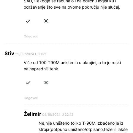
SAD)!Takodje se računalo i na odličnu logistiku i
održavanje,što sve na ovome području nije slučaj.
Odgovori
Stiv
29/09/2024 U 21:21
Više od 100 T90M unistenih u ukrajini, a to je ruski
najnapredniji tenk
Odgovori
Želimir
04/10/2024 U 22:12
Ne,nije uništeno toliko T-90M.Izbačeno je iz
stroja(potpuno uništeno/otpisano,teže ili lakše