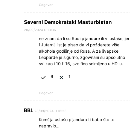
Odgovori
Severni Demokratski Masturbistan
28/09/2024 U 13:36
ne znam da li su Rudi pijandure ili vi ustaše, jer
i Jutarnji list je pisao da vi požderete više
alkohola godišnje od Rusa. A za švapske
Leoparde je sigurno, zgownani su apsolutno
svi kao i 10 f-16, sve fino snimljeno u HD-u.
6
1
Odgovori
BBL
28/09/2024 U 18:23
Komšija ustašo pijandura ti babo što te
napravio…