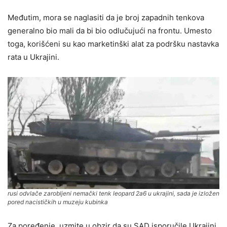
Međutim, mora se naglasiti da je broj zapadnih tenkova
generalno bio mali da bi bio odlučujući na frontu. Umesto
toga, korišćeni su kao marketinški alat za podršku nastavka
rata u Ukrajini.
rusi odvlače zarobljeni nemački tenk leopard 2a6 u ukrajini, sada je izložen
pored nacističkih u muzeju kubinka
Za poređenje, uzmite u obzir da su SAD isporučile Ukrajini