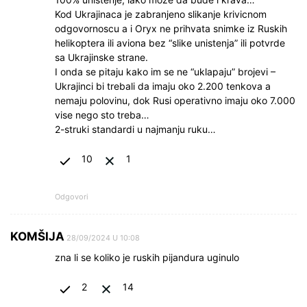
Kod Ukrajinaca je zabranjeno slikanje krivicnom
odgovornoscu a i Oryx ne prihvata snimke iz Ruskih
helikoptera ili aviona bez “slike unistenja” ili potvrde
sa Ukrajinske strane.
I onda se pitaju kako im se ne “uklapaju” brojevi –
Ukrajinci bi trebali da imaju oko 2.200 tenkova a
nemaju polovinu, dok Rusi operativno imaju oko 7.000
vise nego sto treba…
2-struki standardi u najmanju ruku…
10
1
Odgovori
KOMŠIJA
28/09/2024 U 10:08
zna li se koliko je ruskih pijandura uginulo
2
14