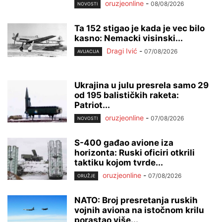
oruzjeonline
-
08/08/2026
NOVOSTI
Ta 152 stigao je kada je vec bilo
kasno: Nemacki visinski...
Dragi Ivić
-
07/08/2026
AVIJACIJA
Ukrajina u julu presrela samo 29
od 195 balističkih raketa:
Patriot...
oruzjeonline
-
07/08/2026
NOVOSTI
S-400 gađao avione iza
horizonta: Ruski oficiri otkrili
taktiku kojom tvrde...
oruzjeonline
-
07/08/2026
ORUŽJE
NATO: Broj presretanja ruskih
vojnih aviona na istočnom krilu
porastao više...