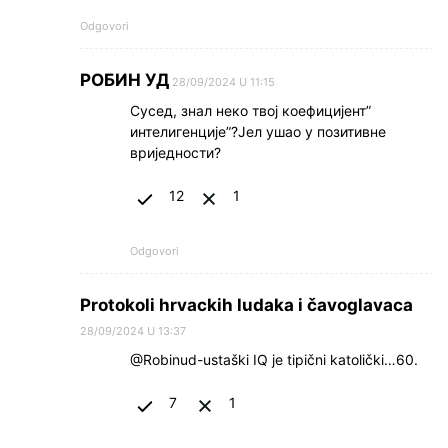
Odgovori
РОБИН УД
28/09/2024 U 11:15
Сусед, знал неко твој коефицијент”
интелигенције”?Јел ушао у позитивне
вриједности?
12
1
Odgovori
Protokoli hrvackih ludaka i čavoglavaca
28/09/2024 U 13:37
@Robinud-ustaški IQ je tipični katolički…60.
7
1