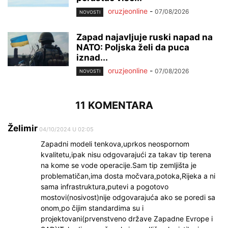
oruzjeonline
-
07/08/2026
NOVOSTI
Zapad najavljuje ruski napad na
NATO: Poljska želi da puca
iznad...
oruzjeonline
-
07/08/2026
NOVOSTI
11 KOMENTARA
Želimir
04/10/2024 U 02:05
Zapadni modeli tenkova,uprkos neospornom
kvalitetu,ipak nisu odgovarajući za takav tip terena
na kome se vode operacije.Sam tip zemljišta je
problematičan,ima dosta močvara,potoka,Rijeka a ni
sama infrastruktura,putevi a pogotovo
mostovi(nosivost)nije odgovarajuća ako se poredi sa
onom,po čijim standardima su i
projektovani(prvenstveno države Zapadne Evrope i