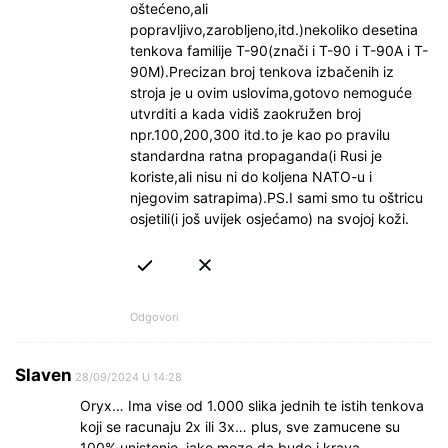
oštećeno,ali
popravljivo,zarobljeno,itd.)nekoliko desetina
tenkova familije T-90(znači i T-90 i T-90A i T-
90M).Precizan broj tenkova izbačenih iz
stroja je u ovim uslovima,gotovo nemoguće
utvrditi a kada vidiš zaokružen broj
npr.100,200,300 itd.to je kao po pravilu
standardna ratna propaganda(i Rusi je
koriste,ali nisu ni do koljena NATO-u i
njegovim satrapima).PS.I sami smo tu oštricu
osjetili(i još uvijek osjećamo) na svojoj koži.
Odgovori
Slaven
28/09/2024 U 14:28
Oryx… Ima vise od 1.000 slika jednih te istih tenkova
koji se racunaju 2x ili 3x… plus, sve zamucene su
100% unistenje, iako moze da bude i krava…