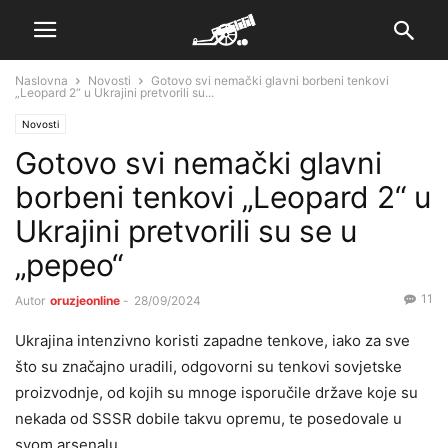
Naslovna
Novosti
Gotovo svi nemački glavni borbeni tenkovi
„Leopard 2“ u Ukrajini pretvorili su...
Novosti
Gotovo svi nemački glavni
borbeni tenkovi „Leopard 2“ u
Ukrajini pretvorili su se u
„pepeo“
11
Autor
oruzjeonline
-
28/09/2024
Ukrajina intenzivno koristi zapadne tenkove, iako za sve
što su značajno uradili, odgovorni su tenkovi sovjetske
proizvodnje, od kojih su mnoge isporučile države koje su
nekada od SSSR dobile takvu opremu, te posedovale u
svom arsenalu.