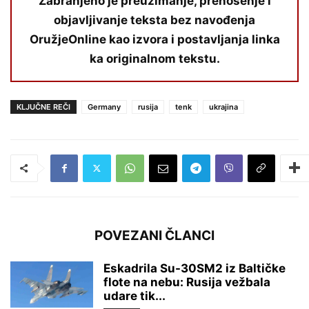
Zabranjeno je preuzimanje, prenošenje i
objavljivanje teksta bez navođenja
OružjeOnline kao izvora i postavljanja linka
ka originalnom tekstu.
KLJUČNE REČI
Germany
rusija
tenk
ukrajina
POVEZANI ČLANCI
Eskadrila Su-30SM2 iz Baltičke
flote na nebu: Rusija vežbala
udare tik...