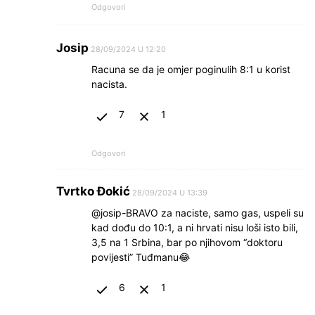
Odgovori
Josip
28/09/2024 U 12:20
Racuna se da je omjer poginulih 8:1 u korist
nacista.
7
1
Odgovori
Tvrtko Đokić
28/09/2024 U 13:39
@josip-BRAVO za naciste, samo gas, uspeli su
kad dođu do 10:1, a ni hrvati nisu loši isto bili,
3,5 na 1 Srbina, bar po njihovom “doktoru
povijesti” Tuđmanu😂
6
1