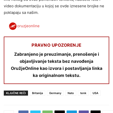
video dokumentaciju u kojoj se ovde iznesene brojke ne
poklapaju sa našim.
oruzjeonline
PRAVNO UPOZORENJE
Zabranjeno je preuzimanje, prenošenje i
objavljivanje teksta bez navođenja
OružjeOnline kao izvora i postavljanja linka
ka originalnom tekstu.
KLJUČNE REČI
Britanija
Germany
Nato
tenk
USA