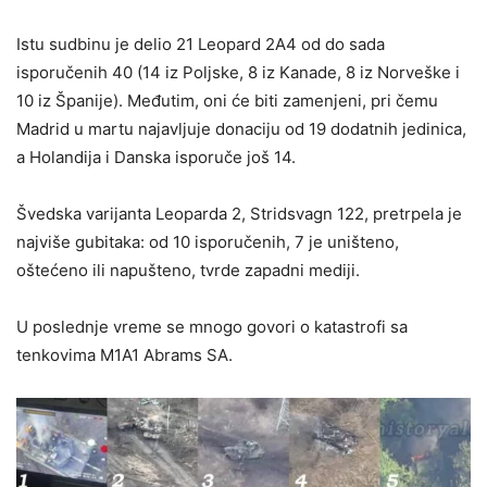
Istu sudbinu je delio 21 Leopard 2A4 od do sada
isporučenih 40 (14 iz Poljske, 8 iz Kanade, 8 iz Norveške i
10 iz Španije). Međutim, oni će biti zamenjeni, pri čemu
Madrid u martu najavljuje donaciju od 19 dodatnih jedinica,
a Holandija i Danska isporuče još 14.
Švedska varijanta Leoparda 2, Stridsvagn 122, pretrpela je
najviše gubitaka: od 10 isporučenih, 7 je uništeno,
oštećeno ili napušteno, tvrde zapadni mediji.
U poslednje vreme se mnogo govori o katastrofi sa
tenkovima M1A1 Abrams SA.