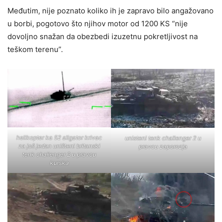
Međutim, nije poznato koliko ih je zapravo bilo angažovano
u borbi, pogotovo što njihov motor od 1200 KS “nije
dovoljno snažan da obezbedi izuzetnu pokretljivost na
teškom terenu”.
helikopter ka 52 aligator krivac
unisteni tenk challenger 2 u
za još jedan uništeni britanski
pravcu zaporozja
tenk challenger 2 u pravcu
kurska