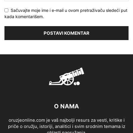
Sačuvajte moje ime i e-mail u ovom pretraživaču sledeći put
kada komentarišem.
O NAMA
oruzjeonline.com je vaš najbolji resurs za vesti, kritike i
priče o oružju, istoriji, analitici i svim srodnim temama iz
oblasti naoružanja.