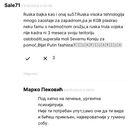
Sale71
23/10/2024 U 07:38
Ruska bajka kao i onaj su57.Ruska visoka tehnologija
mnogo zaostaje za zapadnom,pa je KGB plasirao
neku famu o nadmoćnom oružju,a ruska trula vojska
nije kadra ni 3 meseca svoju teritoriju
osloboditi,supersila moli Severnu Koreju za
pomoć,Bljat Putin fashista🇷🇸🇺🇦🇷🇸🇺🇦🇷🇸🇺🇦
3
Odgovori
Марко Пековић
24/10/2024 U 09:51
Под хитно на лечење, ургентна
психијатрија.
Није ти потребан упут,само очи да ти виде
и бићеш примљен, највероватније у гумену
собу.