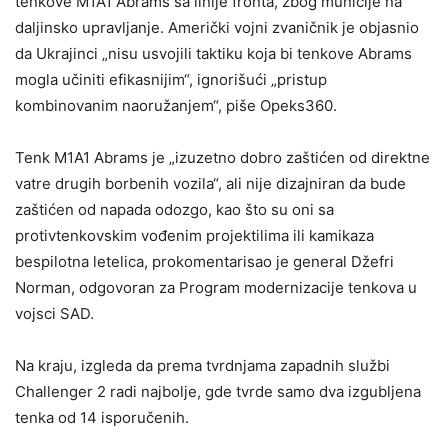
tenkove M1A1 Abrams sa linije fronta, zbog municije na
daljinsko upravljanje. Američki vojni zvaničnik je objasnio
da Ukrajinci „nisu usvojili taktiku koja bi tenkove Abrams
mogla učiniti efikasnijim“, ignorišući „pristup
kombinovanim naoružanjem“, piše Opeks360.
Tenk M1A1 Abrams je „izuzetno dobro zaštićen od direktne
vatre drugih borbenih vozila“, ali nije dizajniran da bude
zaštićen od napada odozgo, kao što su oni sa
protivtenkovskim vođenim projektilima ili kamikaza
bespilotna letelica, prokomentarisao je general Džefri
Norman, odgovoran za Program modernizacije tenkova u
vojsci SAD.
Na kraju, izgleda da prema tvrdnjama zapadnih službi
Challenger 2 radi najbolje, gde tvrde samo dva izgubljena
tenka od 14 isporučenih.