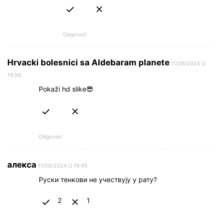
Odgovori
Hrvacki bolesnici sa Aldebaram planete
11/09/2024 U
19:56
Pokaži hd slike😎
Odgovori
алекса
11/09/2024 U 19:45
Руски тенкови не учествују у рату?
2
1