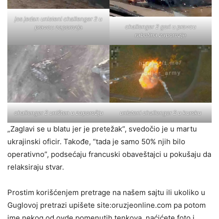
jos jedan unisteni challenger 2 u
challenger 2 gori u pravcu
pravcu zaporozja
rabotina zaporozje
challenger 2 uništen u zaporožju
unisteni challenger 2 u kursku
„Zaglavi se u blatu jer je pretežak“, svedočio je u martu
ukrajinski oficir. Takođe, “tada je samo 50% njih bilo
operativno”, podsećaju francuski obaveštajci u pokušaju da
relaksiraju stvar.
Prostim korišćenjem pretrage na našem sajtu ili ukoliko u
Guglovoj pretrazi upišete site:oruzjeonline.com pa potom
ime nekog od ovde pomenutih tenkova, naćićete foto i