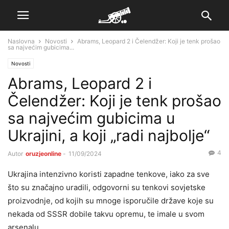
Naslovna
Novosti
Abrams, Leopard 2 i Čelendžer: Koji je tenk prošao
sa najvećim gubicima...
Novosti
Abrams, Leopard 2 i
Čelendžer: Koji je tenk prošao
sa najvećim gubicima u
Ukrajini, a koji „radi najbolje“
4
Autor
oruzjeonline
-
11/09/2024
Ukrajina intenzivno koristi zapadne tenkove, iako za sve
što su značajno uradili, odgovorni su tenkovi sovjetske
proizvodnje, od kojih su mnoge isporučile države koje su
nekada od SSSR dobile takvu opremu, te imale u svom
arsenalu.