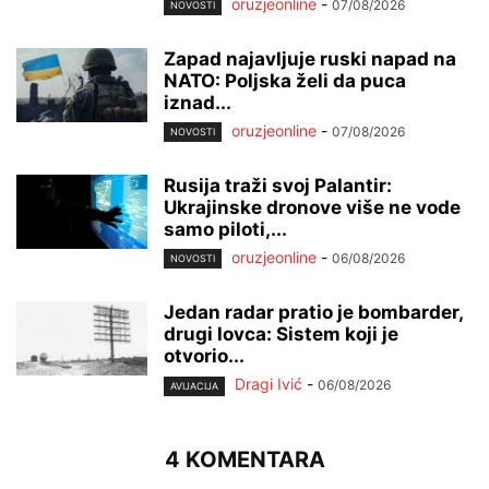
oruzjeonline
-
07/08/2026
NOVOSTI
Zapad najavljuje ruski napad na
NATO: Poljska želi da puca
iznad...
oruzjeonline
-
07/08/2026
NOVOSTI
Rusija traži svoj Palantir:
Ukrajinske dronove više ne vode
samo piloti,...
oruzjeonline
-
06/08/2026
NOVOSTI
Jedan radar pratio je bombarder,
drugi lovca: Sistem koji je
otvorio...
Dragi Ivić
-
06/08/2026
AVIJACIJA
4 KOMENTARA