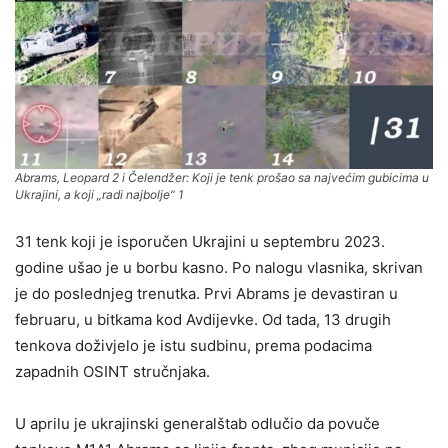
Abrams, Leopard 2 i Čelendžer: Koji je tenk prošao sa najvećim gubicima u
Ukrajini, a koji „radi najbolje“ 1
31 tenk koji je isporučen Ukrajini u septembru 2023.
godine ušao je u borbu kasno. Po nalogu vlasnika, skrivan
je do poslednjeg trenutka. Prvi Abrams je devastiran u
februaru, u bitkama kod Avdijevke. Od tada, 13 drugih
tenkova doživjelo je istu sudbinu, prema podacima
zapadnih OSINT stručnjaka.
U aprilu je ukrajinski generalštab odlučio da povuče