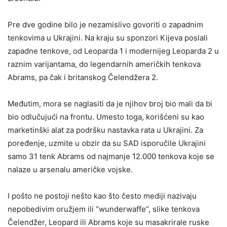
Pre dve godine bilo je nezamislivo govoriti o zapadnim
tenkovima u Ukrajini. Na kraju su sponzori Kijeva poslali
zapadne tenkove, od Leoparda 1 i modernijeg Leoparda 2 u
raznim varijantama, do legendarnih američkih tenkova
Abrams, pa čak i britanskog Čelendžera 2.
Međutim, mora se naglasiti da je njihov broj bio mali da bi
bio odlučujući na frontu. Umesto toga, korišćeni su kao
marketinški alat za podršku nastavka rata u Ukrajini. Za
poređenje, uzmite u obzir da su SAD isporučile Ukrajini
samo 31 tenk Abrams od najmanje 12.000 tenkova koje se
nalaze u arsenalu američke vojske.
I pošto ne postoji nešto kao što često mediji nazivaju
nepobedivim oružjem ili “wunderwaffe”, slike tenkova
Čelendžer, Leopard ili Abrams koje su masakrirale ruske