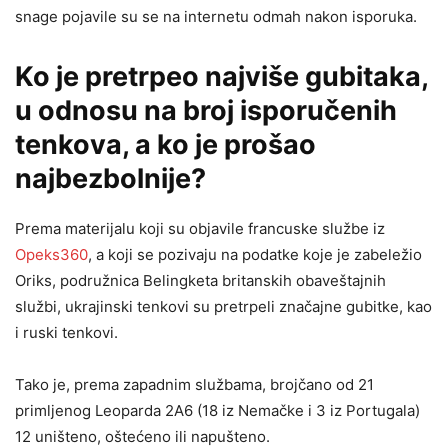
snage pojavile su se na internetu odmah nakon isporuka.
Ko je pretrpeo najviše gubitaka,
u odnosu na broj isporučenih
tenkova, a ko je prošao
najbezbolnije?
Prema materijalu koji su objavile francuske službe iz
Opeks360
, a koji se pozivaju na podatke koje je zabeležio
Oriks, podružnica Belingketa britanskih obaveštajnih
službi, ukrajinski tenkovi su pretrpeli značajne gubitke, kao
i ruski tenkovi.
Tako je, prema zapadnim službama, brojčano od 21
primljenog Leoparda 2A6 (18 iz Nemačke i 3 iz Portugala)
12 uništeno, oštećeno ili napušteno.