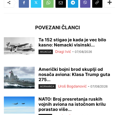
POVEZANI ČLANCI
Ta 152 stigao je kada je vec bilo
kasno: Nemacki visinski...
Dragi Ivić
-
07/08/2026
AVIJACIJA
Američki bojni brod skuplji od
nosača aviona: Klasa Trump guta
275...
Uroš Bogdanović
-
07/08/2026
MORNARICA
NATO: Broj presretanja ruskih
vojnih aviona na istočnom krilu
porastao više...