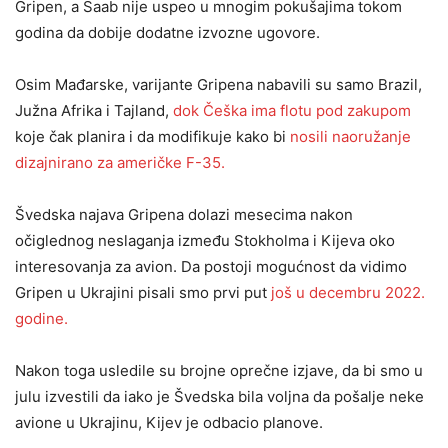
Gripen, a Saab nije uspeo u mnogim pokušajima tokom
godina da dobije dodatne izvozne ugovore.
Osim Mađarske, varijante Gripena nabavili su samo Brazil,
Južna Afrika i Tajland,
dok Češka ima flotu pod zakupom
koje čak planira i da modifikuje kako bi
nosili naoružanje
dizajnirano za američke F-35.
Švedska najava Gripena dolazi mesecima nakon
očiglednog neslaganja između Stokholma i Kijeva oko
interesovanja za avion. Da postoji mogućnost da vidimo
Gripen u Ukrajini pisali smo prvi put
još u
decembru 2022.
godine
.
Nakon toga usledile su brojne oprečne izjave, da bi smo u
julu izvestili da iako je Švedska bila voljna da pošalje neke
avione u Ukrajinu, Kijev je odbacio planove.