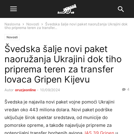
Naslovna
Novosti
Švedska šalje novi paket naoružanja Ukrajini dok
tiho priprema teren za transfer...
Novosti
Švedska šalje novi paket
naoružanja Ukrajini dok tiho
priprema teren za transfer
lovaca Gripen Kijevu
4
Autor
oruzjeonline
-
10/09/2024
Švedska je najavila novi paket vojne pomoći Ukrajini
vredan oko 443 miliona dolara. Novi paket podrške
uključuje širok spektar sredstava, od municije do
pomorske opreme, a takođe najavljuje pripreme za
potencijalni transfer borbenih aviona
JAS 39 Gripen
u