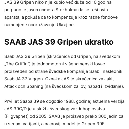
JAS 39 Gripen niko nije kupio već duže od 10 godina,
potpuno je jasna namera Stokholma da se reši ovih
aparata, a pokuša da to kompenzuje kroz razne fondove
namenjene naoružavanju Ukrajine.
SAAB JAS 39 Gripen ukratko
Saab JAS 39 Gripen (skraćenica od Gripen, na švedskom
„The Griffin“) je jednomotorni višenamenski lovac
proizveden od strane švedske kompanije Saab i naslednik
Saab JA 37 Viggen. Oznaka JAS je skraćenica za Jakt,
Attack och Spaning (na švedskom za lov, napad i izviđanje).
Prvi let Saaba 39 se dogodio 1988. godine; aktuelna verzija
JAS 39C/D je u službi švedskog vazduhoplovstva
(Fligvapnet) od 2005. SAAB je proizveo preko 300 jedinica
u sedam varijanti, a najnoviji model je Gripen 39F.