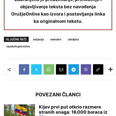
objavljivanje teksta bez navođenja
OružjeOnline kao izvora i postavljanja linka
ka originalnom tekstu.
KLJUČNE REČI
avijacija
sweden
ukrajina
vazduhoplovstvo
POVEZANI ČLANCI
Kijev prvi put otkrio razmere
stranih snaga: 16.000 boraca iz