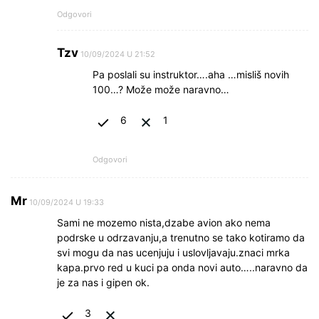
Odgovori
Tzv
10/09/2024 U 21:52
Pa poslali su instruktor….aha …misliš novih
100…? Može može naravno…
6
1
Odgovori
Mr
10/09/2024 U 19:33
Sami ne mozemo nista,dzabe avion ako nema
podrske u odrzavanju,a trenutno se tako kotiramo da
svi mogu da nas ucenjuju i uslovljavaju.znaci mrka
kapa.prvo red u kuci pa onda novi auto…..naravno da
je za nas i gipen ok.
3