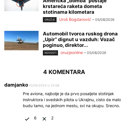
Američka „bomba“ postaje
krstareća raketa dometa
stotinama kilometara
Uroš Bogdanović
-
05/08/2026
ORUŽJE
Automobil tvorca ruskog drona
„Upir“ dignut u vazduh: Vozač
poginuo, direktor...
oruzjeonline
-
05/08/2026
NOVOSTI
4 KOMENTARA
damjanko
10/09/2024 U 20:08
Pre aviona, najbolje je da prvo posaljete stotinjak
instruktora i svedskih pilota u Ukrajinu, cisto da malo
budu tamo, na jednom mestu, svi na okupu. Srecno.
6
2