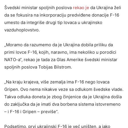
Švedski ministar spoljnih poslova
rekao je
da Ukrajina želi
da se fokusira na inkorporaciju predviđene donacije F-16
umesto da integriše drugi tip lovaca u ukrajinsko
vazduhoplovstvo.
„Moramo da razumemo da je Ukrajina dobila priliku da
primi lovce F-16, kojih, naravno, ima nekoliko u porodici
NATO-a“, rekao je tada za Glas Amerike švedski ministar
spoljnih poslova Tobijas Bilstrom.
„Na kraju krajeva, više zemalja ima F-16 nego lovaca
Gripen. Ovo nema nikakve veze sa odlukom švedske vlade.
Takva odluka doneta je zbog činjenice da je Ukrajina došla
do zaključka da je imati dva borbena sistema istovremeno
– i F-16 i Gripen – previše“.
Podsetimo, prvi ukrajinski F-16 je već uništen, a iako