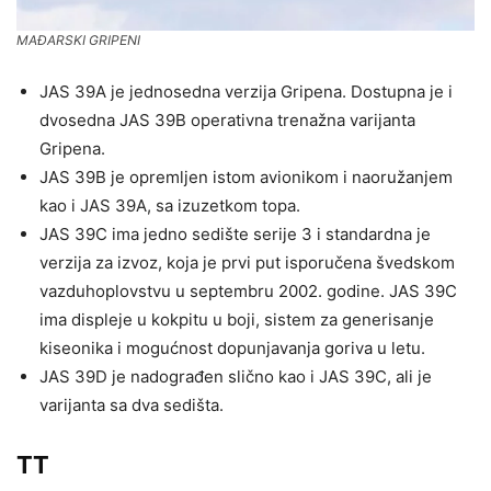
MAĐARSKI GRIPENI
JAS 39A je jednosedna verzija Gripena. Dostupna je i
dvosedna JAS 39B operativna trenažna varijanta
Gripena.
JAS 39B je opremljen istom avionikom i naoružanjem
kao i JAS 39A, sa izuzetkom topa.
JAS 39C ima jedno sedište serije 3 i standardna je
verzija za izvoz, koja je prvi put isporučena švedskom
vazduhoplovstvu u septembru 2002. godine. JAS 39C
ima displeje u kokpitu u boji, sistem za generisanje
kiseonika i mogućnost dopunjavanja goriva u letu.
JAS 39D je nadograđen slično kao i JAS 39C, ali je
varijanta sa dva sedišta.
TT