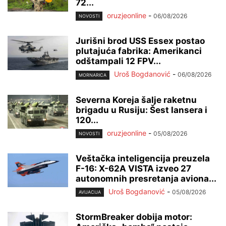
72...
oruzjeonline
-
06/08/2026
NOVOSTI
Jurišni brod USS Essex postao
plutajuća fabrika: Amerikanci
odštampali 12 FPV...
Uroš Bogdanović
-
06/08/2026
MORNARICA
Severna Koreja šalje raketnu
brigadu u Rusiju: Šest lansera i
120...
oruzjeonline
-
05/08/2026
NOVOSTI
Veštačka inteligencija preuzela
F-16: X-62A VISTA izveo 27
autonomnih presretanja aviona...
Uroš Bogdanović
-
05/08/2026
AVIJACIJA
StormBreaker dobija motor: