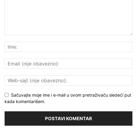
Sačuvajte moje ime i e-mail u ovom pretraživaču sledeći put
kada komentarišem.