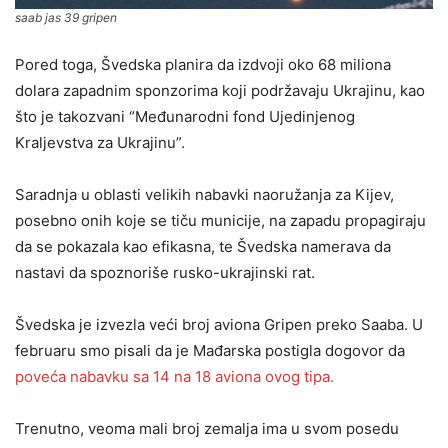
saab jas 39 gripen
Pored toga, Švedska planira da izdvoji oko 68 miliona
dolara zapadnim sponzorima koji podržavaju Ukrajinu, kao
što je takozvani “Međunarodni fond Ujedinjenog
Kraljevstva za Ukrajinu”.
Saradnja u oblasti velikih nabavki naoružanja za Kijev,
posebno onih koje se tiču municije, na zapadu propagiraju
da se pokazala kao efikasna, te Švedska namerava da
nastavi da spoznoriše rusko-ukrajinski rat.
Švedska je izvezla veći broj aviona Gripen preko Saaba. U
februaru smo pisali da je Mađarska postigla dogovor da
poveća nabavku sa 14 na 18 aviona ovog tipa.
Trenutno, veoma mali broj zemalja ima u svom posedu