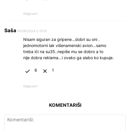
Odgovori
Saša
10/09/2024 U 15:01
Nisam siguran za gripene…dobri su oni .
jednomotorni lak višenamenski avion…samo
treba ići na su35..nepiše mu se dobro a to
nije dobra reklama…i ovako ga slabo ko kupuje.
6
1
Odgovori
KOMENTARIŠI