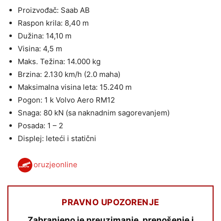
Proizvođač: Saab AB
Raspon krila: 8,40 m
Dužina: 14,10 m
Visina: 4,5 m
Maks. Težina: 14.000 kg
Brzina: 2.130 km/h (2.0 maha)
Maksimalna visina leta: 15.240 m
Pogon: 1 k Volvo Aero RM12
Snaga: 80 kN (sa naknadnim sagorevanjem)
Posada: 1 – 2
Displej: leteći i statični
oruzjeonline
PRAVNO UPOZORENJE
Zabranjeno je preuzimanje, prenošenje i