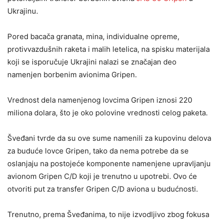
Ukrajinu.
Pored bacača granata, mina, individualne opreme,
protivvazdušnih raketa i malih letelica, na spisku materijala
koji se isporučuje Ukrajini nalazi se značajan deo
namenjen borbenim avionima Gripen.
Vrednost dela namenjenog lovcima Gripen iznosi 220
miliona dolara, što je oko polovine vrednosti celog paketa.
Šveđani tvrde da su ove sume namenili za kupovinu delova
za buduće lovce Gripen, tako da nema potrebe da se
oslanjaju na postojeće komponente namenjene upravljanju
avionom Gripen C/D koji je trenutno u upotrebi. Ovo će
otvoriti put za transfer Gripen C/D aviona u budućnosti.
Trenutno, prema Šveđanima, to nije izvodljivo zbog fokusa