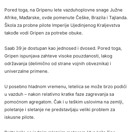
Pored toga, na Gripenu lete vazduhoplovne snage Južne
Afrike, Mađarske, ovde pomenute Češke, Brazila i Tajlanda.
Škola za probne pilote Imperije Ujedinjenog Kraljevstva
takođe vodi Gripen za potrebe obuke.
Saab 39 je dostupan kao jednosed i dvosed. Pored toga,
Gripen ispunjava zahteve visoke pouzdanosti, lakog
održavanja (delimično od strane vojnih obveznika) i
univerzalne primene.
U posebno hladnom vremenu, letelica se može brzo podići
u vazduh – nakon relativno kratke faze zagrevanja sa
pomoćnom agregatom. Čak i u teškim uslovima na zemlji,
poletanje i sletanje ne predstavljaju veliki problem za
iskusne pilote.