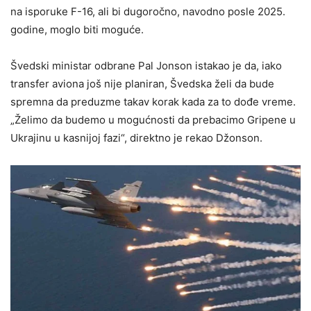
na isporuke F-16, ali bi dugoročno, navodno posle 2025.
godine, moglo biti moguće.
Švedski ministar odbrane Pal Jonson istakao je da, iako
transfer aviona još nije planiran, Švedska želi da bude
spremna da preduzme takav korak kada za to dođe vreme.
„Želimo da budemo u mogućnosti da prebacimo Gripene u
Ukrajinu u kasnijoj fazi“, direktno je rekao Džonson.