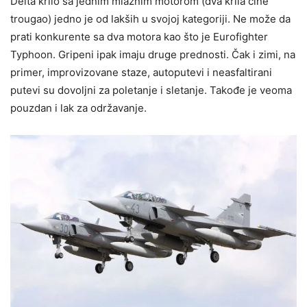
Delta krilo sa jednim mlaznim motorom (dva krila čine
trougao) jedno je od lakših u svojoj kategoriji. Ne može da
prati konkurente sa dva motora kao što je Eurofighter
Typhoon. Gripeni ipak imaju druge prednosti. Čak i zimi, na
primer, improvizovane staze, autoputevi i neasfaltirani
putevi su dovoljni za poletanje i sletanje. Takođe je veoma
pouzdan i lak za održavanje.