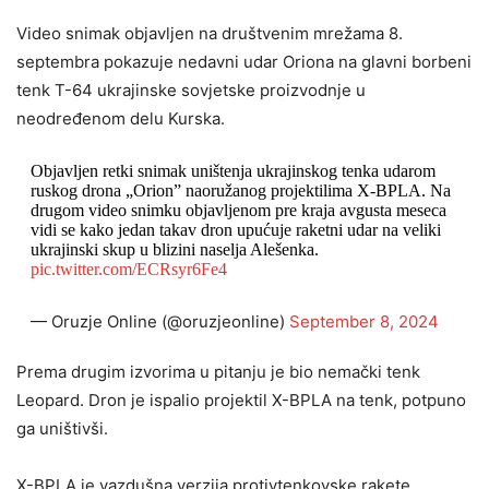
Video snimak objavljen na društvenim mrežama 8.
septembra pokazuje nedavni udar Oriona na glavni borbeni
tenk T-64 ukrajinske sovjetske proizvodnje u
neodređenom delu Kurska.
Objavljen retki snimak uništenja ukrajinskog tenka udarom
ruskog drona „Orion” naoružanog projektilima X-BPLA. Na
drugom video snimku objavljenom pre kraja avgusta meseca
vidi se kako jedan takav dron upućuje raketni udar na veliki
ukrajinski skup u blizini naselja Alešenka.
pic.twitter.com/ECRsyr6Fe4
— Oruzje Online (@oruzjeonline)
September 8, 2024
Prema drugim izvorima u pitanju je bio nemački tenk
Leopard. Dron je ispalio projektil X-BPLA na tenk, potpuno
ga uništivši.
X-BPLA je vazdušna verzija protivtenkovske rakete