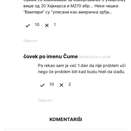
више од 20 Хајмарса и М270 вбр… Неки чешки
“Вампири” су “уписани као америчка орђа…
10
1
Odgovori
čovek po imenu Čume
08/09/2024 U 20:38
Pa rekao sam ja već 1.dan da nije problem ući
nego će problem biti kad budu hteli da izađu.
10
2
Odgovori
KOMENTARIŠI