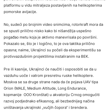
platformu u vidu mitraljeza postavljenih na helikopterima
pomorske avijacije.
No, sudeći po brojnim video snimcima, rotorkraft mora da
se spusti prilično nisko kako bi nišandžija uspešno
pogađao metu koja je aktivno manevrisala po površini.
Pokazalo se, što je i logično, to je ova taktika prilično
opasna; naime, Ukrajinci su počeli da eksperimentišu sa
protivvazdušnim projektilima instaliranim na BEK.
Pre ili kasnije, Ukrajinci će naučiti i osposobiti se da u
vazduhu uoče i vatrom presretnu ruske helikoptere.
Moskva se sa druge strane nada da će pojava UAV tipa
Orion (MALE, Medium Altitude, Long Endurance,
kopmanije OOO Kronštat) u akvatoriju Crnog omogućiti
razvoj podjednako efikasnog, ali bezbednijeg načina
uništavanja ukrajinski „vučjih čopora“ i brendera.