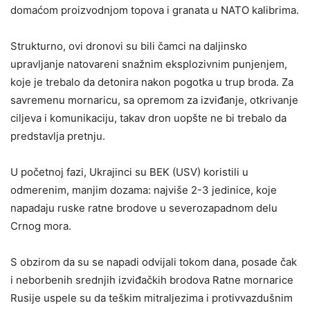
domaćom proizvodnjom topova i granata u NATO kalibrima.
Strukturno, ovi dronovi su bili čamci na daljinsko
upravljanje natovareni snažnim eksplozivnim punjenjem,
koje je trebalo da detonira nakon pogotka u trup broda. Za
savremenu mornaricu, sa opremom za izviđanje, otkrivanje
ciljeva i komunikaciju, takav dron uopšte ne bi trebalo da
predstavlja pretnju.
U početnoj fazi, Ukrajinci su BEK (USV) koristili u
odmerenim, manjim dozama: najviše 2-3 jedinice, koje
napadaju ruske ratne brodove u severozapadnom delu
Crnog mora.
S obzirom da su se napadi odvijali tokom dana, posade čak
i neborbenih srednjih izviđačkih brodova Ratne mornarice
Rusije uspele su da teškim mitraljezima i protivvazdušnim