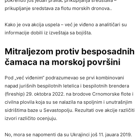
pokrenuti još jedan pravac prikupljanja sredstava –
prikupljanje sredstava za flotu morskih dronova..
Kako je ova akcija uspela – već je viđeno a analitičari su
informacije dobili iz izveštaja sa bojišta.
Mitraljezom protiv besposadnih
čamaca na morskoj površini
Pod „već viđenim“ podrazumevao se prvi kombinovani
napad jurišnih bespilotnih letelica i bespilotnih brendera
(fireship) 29. oktobra 2022. na brodove Crnomorske flote i
civilna plovila koja su se nalazila na spoljnim i unutrašnjim
sidrištima baze u Sevastopolju. Rezultati ove akcije različiti
izvori različito ocenjuju.
No, mora se napomenti da su Ukrajinci još 11. jauara 2019.