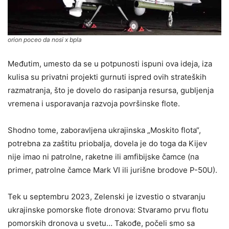
orion poceo da nosi x bpla
Međutim, umesto da se u potpunosti ispuni ova ideja, iza
kulisa su privatni projekti gurnuti ispred ovih strateških
razmatranja, što je dovelo do rasipanja resursa, gubljenja
vremena i usporavanja razvoja površinske flote.
Shodno tome, zaboravljena ukrajinska „Moskito flota“,
potrebna za zaštitu priobalja, dovela je do toga da Kijev
nije imao ni patrolne, raketne ili amfibijske čamce (na
primer, patrolne čamce Mark VI ili jurišne brodove P-50U).
Tek u septembru 2023, Zelenski je izvestio o stvaranju
ukrajinske pomorske flote dronova: Stvaramo prvu flotu
pomorskih dronova u svetu… Takođe, počeli smo sa