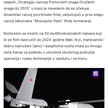
objavili „Strategiju razvoja Pomorskih snaga Oružanih
snaga do 2035“ u kojoj je navedeno da se očekuje
dinamičan razvoj površinske flote, uključujući u prvu etapu
razvoj takozvane “Moscquito fleet” (flote komaraca).
Konkretno se mislilo na 30 multifunkcionalnih čamaca koji
bi se floti isporučili do 2024. godine Mali, brzi, manevarski i
dobro naoružani čamci i bespilotna vozila imala su mnogo
veće šanse za pobedu u uslovima skučenog područja
operacija i ruske dominacije u vazduhu i na moru.