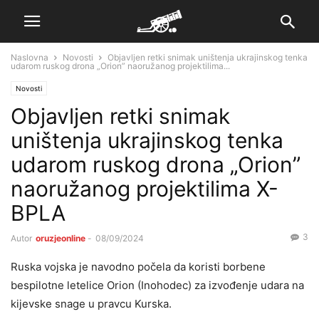
Naslovna
Novosti
Objavljen retki snimak uništenja ukrajinskog tenka
udarom ruskog drona „Orion” naoružanog projektilima...
Novosti
Objavljen retki snimak
uništenja ukrajinskog tenka
udarom ruskog drona „Orion”
naoružanog projektilima X-
BPLA
3
Autor
oruzjeonline
-
08/09/2024
Ruska vojska je navodno počela da koristi borbene
bespilotne letelice Orion (Inohodec) za izvođenje udara na
kijevske snage u pravcu Kurska.