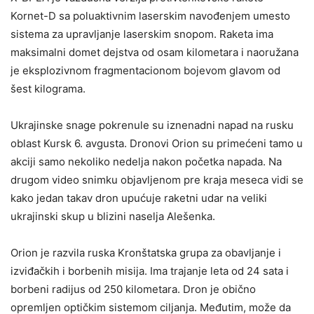
Kornet-D sa poluaktivnim laserskim navođenjem umesto
sistema za upravljanje laserskim snopom. Raketa ima
maksimalni domet dejstva od osam kilometara i naoružana
je eksplozivnom fragmentacionom bojevom glavom od
šest kilograma.
Ukrajinske snage pokrenule su iznenadni napad na rusku
oblast Kursk 6. avgusta. Dronovi Orion su primećeni tamo u
akciji samo nekoliko nedelja nakon početka napada. Na
drugom video snimku objavljenom pre kraja meseca vidi se
kako jedan takav dron upućuje raketni udar na veliki
ukrajinski skup u blizini naselja Alešenka.
Orion je razvila ruska Kronštatska grupa za obavljanje i
izviđačkih i borbenih misija. Ima trajanje leta od 24 sata i
borbeni radijus od 250 kilometara. Dron je obično
opremljen optičkim sistemom ciljanja. Međutim, može da