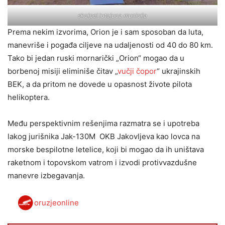
skalpel lutajuca municija
Prema nekim izvorima, Orion je i sam sposoban da luta,
manevriše i pogađa ciljeve na udaljenosti od 40 do 80 km.
Tako bi jedan ruski mornarički „Orion“ mogao da u
borbenoj misiji eliminiše čitav „
vučji čopor
“ ukrajinskih
BEK, a da pritom ne dovede u opasnost živote pilota
helikoptera.
Među perspektivnim rešenjima razmatra se i upotreba
lakog jurišnika Jak-130M OKB Jakovljeva kao lovca na
morske bespilotne letelice, koji bi mogao da ih uništava
raketnom i topovskom vatrom i izvodi protivvazdušne
manevre izbegavanja.
oruzjeonline