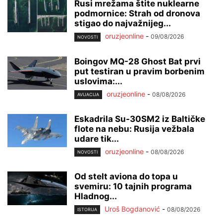
Rusi mrežama štite nuklearne
podmornice: Strah od dronova
stigao do najvažnijeg...
oruzjeonline
-
09/08/2026
NOVOSTI
Boingov MQ-28 Ghost Bat prvi
put testiran u pravim borbenim
uslovima:...
oruzjeonline
-
08/08/2026
AVIJACIJA
Eskadrila Su-30SM2 iz Baltičke
flote na nebu: Rusija vežbala
udare tik...
oruzjeonline
-
08/08/2026
NOVOSTI
Od stelt aviona do topa u
svemiru: 10 tajnih programa
Hladnog...
Uroš Bogdanović
-
08/08/2026
ISTORIJA