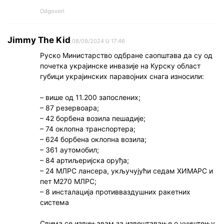
Odgovori
Jimmy The Kid
08/09/2024 U 17:46
Руско Министарство одбране саопштава да су од
почетка украјинске инвазије на Курску област
губици украјинских паравојних снага износили:
– више од 11.200 запослених;
– 87 резервоара;
– 42 борбена возила пешадије;
– 74 оклопна транспортера;
– 624 борбена оклопна возила;
– 361 аутомобил;
– 84 артиљеријска оруђа;
– 24 МЛРС лансера, укључујући седам ХИМАРС и
пет М270 МЛРС;
– 8 инсталација противваздушних ракетних
система
Свима се извињавам за извештавање о уништењу