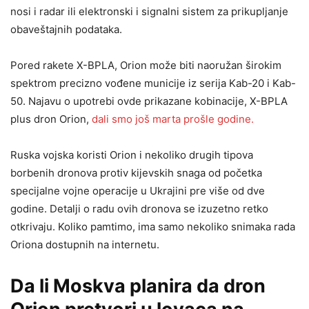
nosi i radar ili elektronski i signalni sistem za prikupljanje
obaveštajnih podataka.
Pored rakete X-BPLA, Orion može biti naoružan širokim
spektrom precizno vođene municije iz serija Kab-20 i Kab-
50. Najavu o upotrebi ovde prikazane kobinacije, X-BPLA
plus dron Orion,
dali smo još marta prošle godine.
Ruska vojska koristi Orion i nekoliko drugih tipova
borbenih dronova protiv kijevskih snaga od početka
specijalne vojne operacije u Ukrajini pre više od dve
godine. Detalji o radu ovih dronova se izuzetno retko
otkrivaju. Koliko pamtimo, ima samo nekoliko snimaka rada
Oriona dostupnih na internetu.
Da li Moskva planira da dron