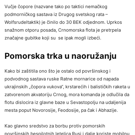
Vučje čopore (nazvane tako po taktici nemačkog
podmorničkog sastava iz Drugog svetskog rata –
Wolfsrudeltaktik) је činilo do 30 BEК odjednom. Uprkos
snažnom otporu posada, Crnomorska flota je pretrpela
značajne gubitke koji su se ipak mogli izbeći.
Pomorska trka u naoružanju
Kako bi zaštitila ono što je ostalo od površinskog i
podvodnog sastava ruske Ratne mornarice od napada
ukrajinskih „čopora vukova“, krstarećih i balističkih raketa u
zatvorenom akvatoriju Crnog, mora komanda je odlučila da
flotu dislocira iz glavne baze u Sevastopolju na udaljenija
mesta poput Novorosije, Feodosije, pa čak i Abhazije.
Kao glavno sredstvo za borbu protiv pomorskih
površinskih bespilotnih letelica Rusi i dalje koriste mobilnu