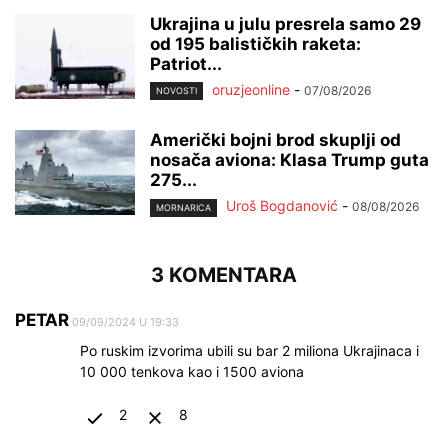
Ukrajina u julu presrela samo 29
od 195 balističkih raketa:
Patriot...
oruzjeonline
-
07/08/2026
NOVOSTI
Američki bojni brod skuplji od
nosača aviona: Klasa Trump guta
275...
Uroš Bogdanović
-
08/08/2026
MORNARICA
3 KOMENTARA
PETAR
09/09/2024 U 19:33
Po ruskim izvorima ubili su bar 2 miliona Ukrajinaca i
10 000 tenkova kao i 1500 aviona
2
8