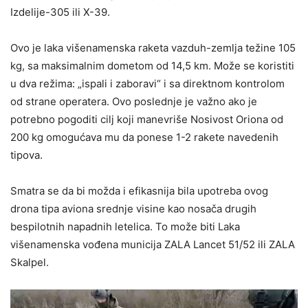
Izdelije-305 ili X-39.
Ovo je laka višenamenska raketa vazduh-zemlja težine 105
kg, sa maksimalnim dometom od 14,5 km. Može se koristiti
u dva režima: „ispali i zaboravi“ i sa direktnom kontrolom
od strane operatera. Ovo poslednje je važno ako je
potrebno pogoditi cilj koji manevriše Nosivost Oriona od
200 kg omogućava mu da ponese 1-2 rakete navedenih
tipova.
Smatra se da bi možda i efikasnija bila upotreba ovog
drona tipa aviona srednje visine kao nosača drugih
bespilotnih napadnih letelica. To može biti Laka
višenamenska vođena municija ZALA Lancet 51/52 ili ZALA
Skalpel.