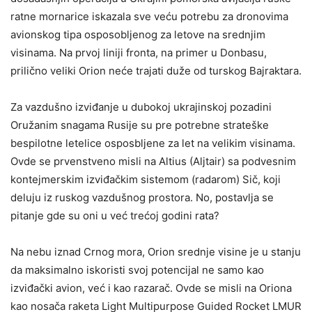
ratne mornarice iskazala sve veću potrebu za dronovima
avionskog tipa osposobljenog za letove na srednjim
visinama. Na prvoj liniji fronta, na primer u Donbasu,
prilično veliki Orion neće trajati duže od turskog Bajraktara.
Za vazdušno izviđanje u dubokoj ukrajinskoj pozadini
Oružanim snagama Rusije su pre potrebne strateške
bespilotne letelice osposbljene za let na velikim visinama.
Ovde se prvenstveno misli na Altius (Aljtair) sa podvesnim
kontejmerskim izviđačkim sistemom (radarom) Sič, koji
deluju iz ruskog vazdušnog prostora. No, postavlja se
pitanje gde su oni u već trećoj godini rata?
Na nebu iznad Crnog mora, Orion srednje visine je u stanju
da maksimalno iskoristi svoj potencijal ne samo kao
izviđački avion, već i kao razarač. Ovde se misli na Oriona
kao nosača raketa Light Multipurpose Guided Rocket LMUR