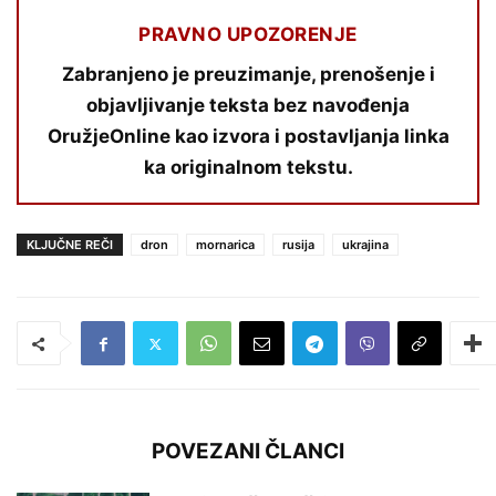
PRAVNO UPOZORENJE
Zabranjeno je preuzimanje, prenošenje i
objavljivanje teksta bez navođenja
OružjeOnline kao izvora i postavljanja linka
ka originalnom tekstu.
KLJUČNE REČI
dron
mornarica
rusija
ukrajina
POVEZANI ČLANCI