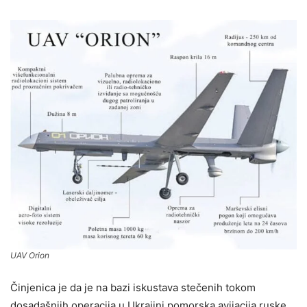
UAV Orion
Činjenica je da je na bazi iskustava stečenih tokom
dosadašnjih operacija u Ukrajini pomorska avijacija ruske