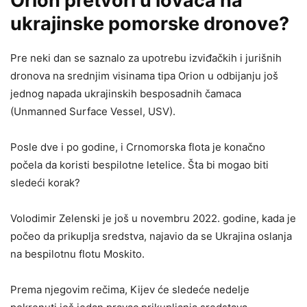
Orion pretvori u lovaca na
ukrajinske pomorske dronove?
Pre neki dan se saznalo za upotrebu izviđačkih i jurišnih
dronova na srednjim visinama tipa Orion u odbijanju još
jednog napada ukrajinskih besposadnih čamaca
(Unmanned Surface Vessel, USV).
Posle dve i po godine, i Crnomorska flota je konačno
počela da koristi bespilotne letelice. Šta bi mogao biti
sledeći korak?
Volodimir Zelenski je još u novembru 2022. godine, kada je
počeo da prikuplja sredstva, najavio da se Ukrajina oslanja
na bespilotnu flotu Moskito.
Prema njegovim rečima, Kijev će sledeće nedelje