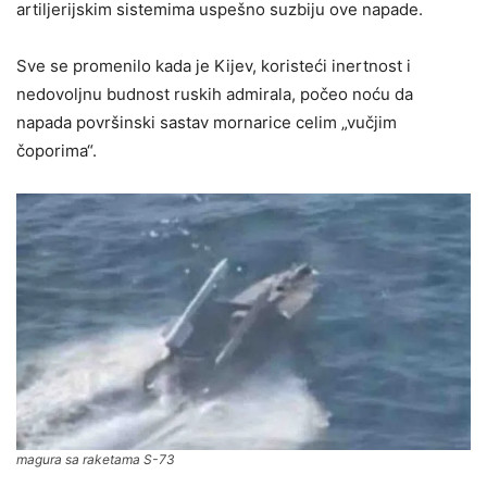
artiljerijskim sistemima uspešno suzbiju ove napade.
Sve se promenilo kada je Kijev, koristeći inertnost i
nedovoljnu budnost ruskih admirala, počeo noću da
napada površinski sastav mornarice celim „vučjim
čoporima“.
magura sa raketama S-73