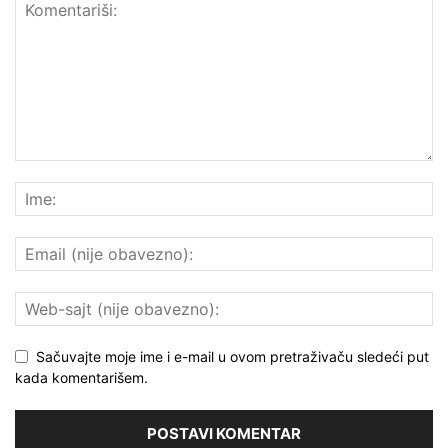
Sačuvajte moje ime i e-mail u ovom pretraživaču sledeći put
kada komentarišem.