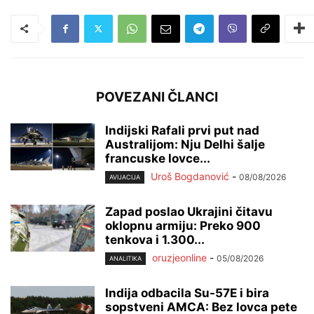
POVEZANI ČLANCI
Indijski Rafali prvi put nad
Australijom: Nju Delhi šalje
francuske lovce...
Uroš Bogdanović
-
08/08/2026
AVIJACIJA
Zapad poslao Ukrajini čitavu
oklopnu armiju: Preko 900
tenkova i 1.300...
oruzjeonline
-
05/08/2026
ANALITIKA
Indija odbacila Su-57E i bira
sopstveni AMCA: Bez lovca pete