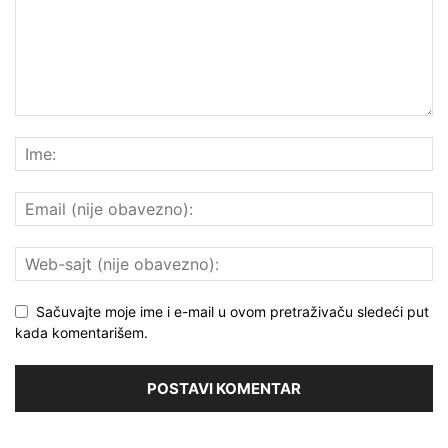
Sačuvajte moje ime i e-mail u ovom pretraživaču sledeći put
kada komentarišem.