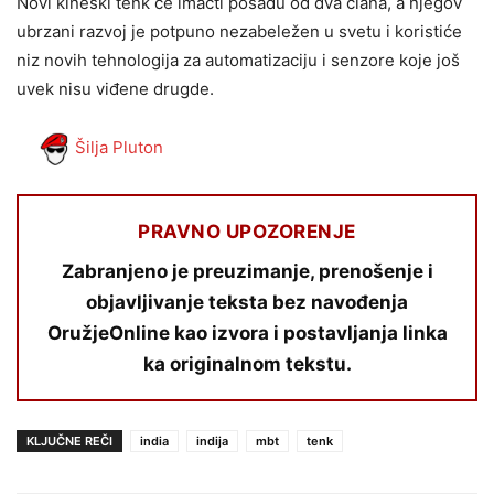
Novi kineski tenk će imacti posadu od dva člana, a njegov
ubrzani razvoj je potpuno nezabeležen u svetu i koristiće
niz novih tehnologija za automatizaciju i senzore koje još
uvek nisu viđene drugde.
Šilja Pluton
PRAVNO UPOZORENJE
Zabranjeno je preuzimanje, prenošenje i
objavljivanje teksta bez navođenja
OružjeOnline kao izvora i postavljanja linka
ka originalnom tekstu.
KLJUČNE REČI
india
indija
mbt
tenk