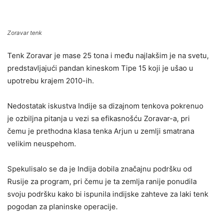
Zoravar tenk
Tenk Zoravar je mase 25 tona i među najlakšim je na svetu,
predstavljajući pandan kineskom Tipe 15 koji je ušao u
upotrebu krajem 2010-ih.
Nedostatak iskustva Indije sa dizajnom tenkova pokrenuo
je ozbiljna pitanja u vezi sa efikasnošću Zoravar-a, pri
čemu je prethodna klasa tenka Arjun u zemlji smatrana
velikim neuspehom.
Spekulisalo se da je Indija dobila značajnu podršku od
Rusije za program, pri čemu je ta zemlja ranije ponudila
svoju podršku kako bi ispunila indijske zahteve za laki tenk
pogodan za planinske operacije.