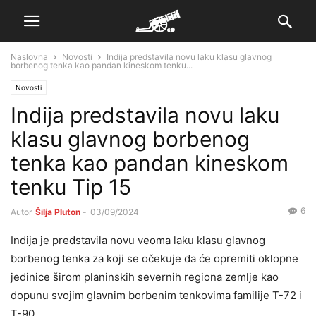
Naslovna
Novosti
Indija predstavila novu laku klasu glavnog
borbenog tenka kao pandan kineskom tenku...
Novosti
Indija predstavila novu laku
klasu glavnog borbenog
tenka kao pandan kineskom
tenku Tip 15
6
Autor
Šilja Pluton
-
03/09/2024
Indija je predstavila novu veoma laku klasu glavnog
borbenog tenka za koji se očekuje da će opremiti oklopne
jedinice širom planinskih severnih regiona zemlje kao
dopunu svojim glavnim borbenim tenkovima familije T-72 i
T-90.