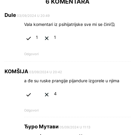
6 KOMENTARA
Dule
03/09/2024 U 20:49
Vala komentari iz psihijatrijske sve mi se čini🤔
1
1
Odgovori
KOMŠIJA
03/09/2024 U 20:42
a đe su ruske prangije pijandure izgorele u njima
4
Odgovori
Ђуро Мутави
05/09/2024 U 11:13