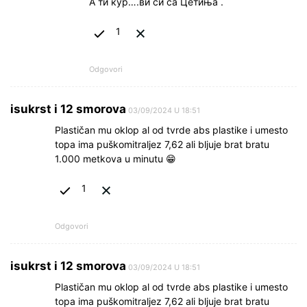
А ти кур….ви си са Цетиња .
1
Odgovori
isukrst i 12 smorova
03/09/2024 U 18:51
Plastičan mu oklop al od tvrde abs plastike i umesto
topa ima puškomitraljez 7,62 ali bljuje brat bratu
1.000 metkova u minutu 😁
1
Odgovori
isukrst i 12 smorova
03/09/2024 U 18:51
Plastičan mu oklop al od tvrde abs plastike i umesto
topa ima puškomitraljez 7,62 ali bljuje brat bratu