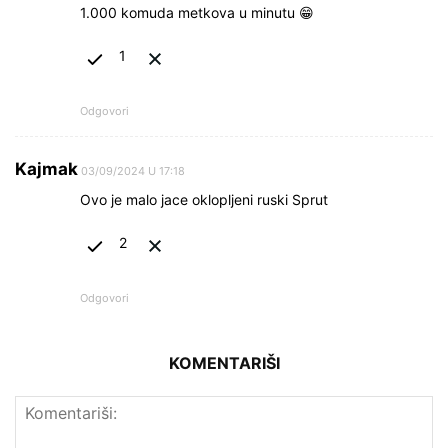
1.000 komuda metkova u minutu 😁
1
Odgovori
Kajmak
03/09/2024 U 17:18
Ovo je malo jace oklopljeni ruski Sprut
2
Odgovori
KOMENTARIŠI