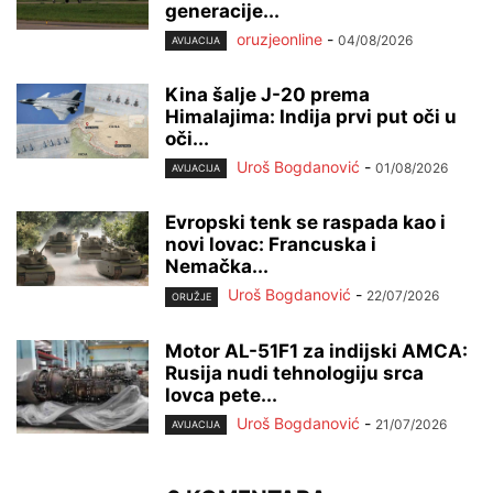
generacije...
oruzjeonline
-
04/08/2026
AVIJACIJA
Kina šalje J-20 prema
Himalajima: Indija prvi put oči u
oči...
Uroš Bogdanović
-
01/08/2026
AVIJACIJA
Evropski tenk se raspada kao i
novi lovac: Francuska i
Nemačka...
Uroš Bogdanović
-
22/07/2026
ORUŽJE
Motor AL-51F1 za indijski AMCA:
Rusija nudi tehnologiju srca
lovca pete...
Uroš Bogdanović
-
21/07/2026
AVIJACIJA