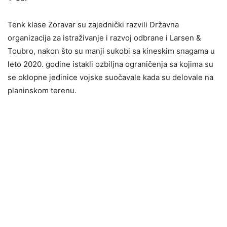
Tenk klase Zoravar su zajednički razvili Državna
organizacija za istraživanje i razvoj odbrane i Larsen &
Toubro, nakon što su manji sukobi sa kineskim snagama u
leto 2020. godine istakli ozbiljna ograničenja sa kojima su
se oklopne jedinice vojske suočavale kada su delovale na
planinskom terenu.